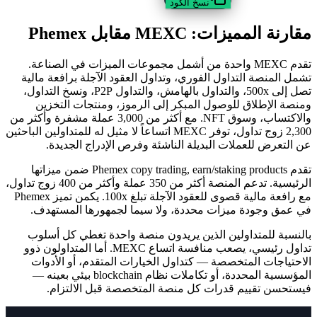
نسخ الكود
مقارنة المميزات: MEXC مقابل Phemex
تقدم MEXC واحدة من أشمل مجموعات الميزات في الصناعة.
تشمل المنصة التداول الفوري، وتداول العقود الآجلة برافعة مالية
تصل إلى 500x، والتداول بالهامش، والتداول P2P، ونسخ التداول،
ومنصة الإطلاق للوصول المبكر إلى الرموز، ومنتجات التخزين
والاكتساب، وسوق NFT. مع أكثر من 3,000 عملة مشفرة وأكثر من
2,300 زوج تداول، توفر MEXC اتساعاً لا مثيل له للمتداولين الباحثين
عن التعرض للعملات البديلة الناشئة وفرص الإدراج الجديدة.
تقدم Phemex copy trading, earn/staking products ضمن ميزاتها
الرئيسية. تدعم المنصة أكثر من 350 عملة وأكثر من 400 زوج تداول،
مع رافعة مالية قصوى للعقود الآجلة تبلغ 100x. يكمن تميز Phemex
في عمق وجودة ميزات محددة، ولا سيما لجمهورها المستهدف.
بالنسبة للمتداولين الذين يريدون منصة واحدة تغطي كل أسلوب
تداول رئيسي، يصعب منافسة اتساع MEXC. أما المتداولون ذوو
الاحتياجات المتخصصة — كتداول الخيارات المتقدم، أو الأدوات
المؤسسية المحددة، أو تكاملات نظام blockchain بيئي بعينه —
فيستحسن تقييم قدرات كل منصة المتخصصة قبل الالتزام.