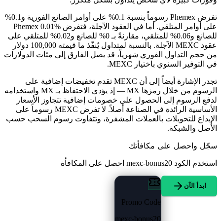
تفرض Phemex رسوماً بنسبة 0.1% على أوامر الصانع الفورية و0.1%
على أوامر المتلقي. أما في العقود الآجلة، فتفرض Phemex 0.01%
للصانع و0.06% للمتلقي، مقارنةً بـ 0% للصانع و0.02% للمتلقي على
عقود MEXC الآجلة. بالنسبة لمتداول يُنفّذ ما قيمته 100,000 دولار
من حجم التداول الفوري شهرياً، قد يصل الفارق إلى مئات الدولارات
في التوفير السنوي باختيار MEXC.
تجدر الإشارة أيضاً إلى أن MEXC تقدم تخفيضات إضافية على
الرسوم من خلال رمزها MX — إذ يؤدي الاحتفاظ بـ MX واستخدامه
لدفع الرسوم إلى الحصول على خصومات إضافية تتجاوز الأسعار
الأساسية الرائدة في الصناعة أصلاً. لا تفرض MEXC رسوماً على
الإيداع للتحويلات بالعملات المشفرة، وتتفاوت رسوم السحب حسب
الأصل والشبكة.
سجّل واحصل على مكافأتك
استخدم الكود
mexc-bonus20
احصل على المكافأة
ابدأ الآن
Promo Code
mexc-bonus20