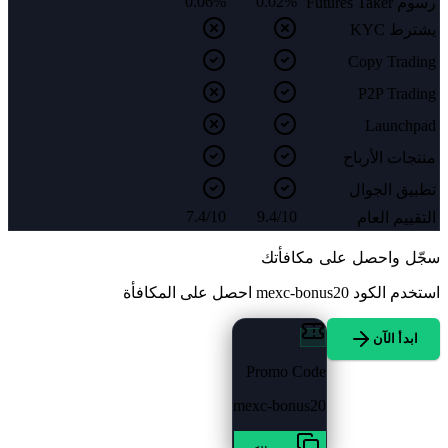
0.06%
0.02%
رسوم Futures Taker
يشترط KYC
Copy Trading
P2P Trading
Launchpad
منتجات الأرباح
تطبيق الجوال
7.4/10
9.4/10
التقييم العام
سجّل واحصل على مكافأتك
استخدم الكود
mexc-bonus20
احصل على المكافأة
ابدأ الآن
Promo Code
mexc-bonus20