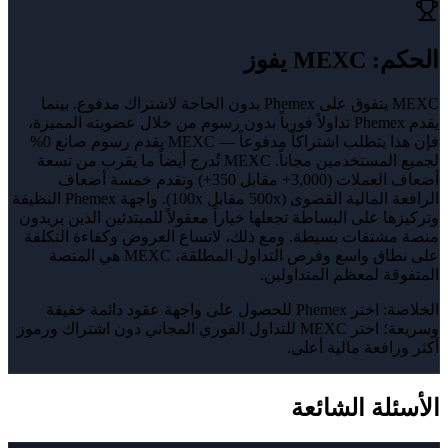
الحكم
:
MEXC يفوز
MEXC يتفوق على Phemex بدون الحاجة لاشتراك مدفوع. بينما
يقدم Phemex تداولاً فورياً بدون رسوم من خلال عضويته المميزة،
فإن هذا يتطلب اشتراكاً مدفوعاً — MEXC يقدم رسوم صانع 0%
لجميع المستخدمين مجاناً. MEXC تُدرج أيضاً ما يقرب من تسعة
أضعاف العملات (3,000+ مقابل 350+) وتقدم خمسة أضعاف
الرافعة المالية القصوى (500x مقابل 100x). واجهة Phemex النظيفة
وتركيزها على البساطة تجعلها خياراً معقولاً للمبتدئين الذين يريدون
منصة مشتقات بسيطة. ومع ذلك، لاتساع العروض وكفاءة التكلفة
على نطاق واسع وفرص التداول المطلقة، MEXC هي المنصة
المتفوقة لمعظم المتداولين.
الخلاصة:
اختر Phemex للحصول على واجهة عقود دائمة خفيفة
وسريعة؛ اختر MEXC للتداول الفوري المجاني دون اشتراك ورموز
أكثر ورافعة مالية أعلى.
الأسئلة الشائعة