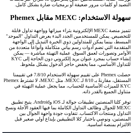
التصيد أو كلمات مرور ضعيفة أو برمجيات ضارة بشكل كامل.
سهولة الاستخدام: MEXC مقابل Phemex
تتميز منصة MEXC الإلكترونية بثراء ميزاتها وواجهة تداول قابلة
للتخصيص. يمكن للمستخدمين الجدد البدء بعرض التداول "الموحد"
المبسط، بينما يمكن للمتداولين ذوي الخبرة التبديل إلى الواجهة
المتقدمة التي تضم أدوات رسم بياني متكاملة وأنواعاً متعددة من
الأوامر وتصورات لعمق السوق. عملية التهيئة مباشرة — يمكن
إنشاء حساب بمجرد عنوان بريد إلكتروني دون الحاجة إلى KYC
للتداول الأساسي، مما يخفض حاجز الدخول بشكل ملحوظ.
حصلت Phemex على تقييم سهولة الاستخدام 7.8/10 في تقييمنا
المستقل، مقارنةً بـ 8/10 لـ MEXC.
مثل MEXC، لا تشترط Phemex
KYC للميزات الأساسية للحساب، مما يجعل عملية التهيئة في
متناول الجميع بالقدر ذاته.
توفر كلتا المنصتين تطبيقات جوالة لـ iOS وAndroid. يتيح تطبيق
MEXC للجوال وظائف التداول الكاملة بما فيها العقود الآجلة ونسخ
التداول ومنتجات الاكتساب. تتفاوت جودة واجهة الجوال بين
المنصتين، ونوصي باختبار كلا التطبيقين بإيداع أولي صغير قبل
الالتزام بمنصة أساسية.