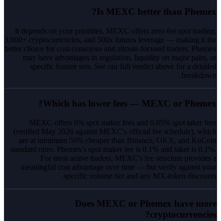
Is MEXC better than Phemex?
It depends on your priorities. MEXC offers zero-fee spot trading,
3,000+ cryptocurrencies, and 500x futures leverage — making it the
better choice for cost-conscious and altcoin-focused traders. Phemex
may have advantages in regulation, liquidity on major pairs, or
specific feature sets. See our full verdict above for a detailed
breakdown.
Which has lower fees — MEXC or Phemex?
MEXC offers 0% spot maker fees and 0.05% spot taker fees
(verified May 2026 against MEXC's official fee schedule), which
are at minimum 50% cheaper than Binance, OKX, and KuCoin
standard rates. Phemex's spot maker fee is 0.1% and taker is 0.1%.
For most active traders, MEXC's fee structure provides a
meaningful cost advantage over time — but verify against your
specific volume tier and any MX-token discounts.
Does MEXC or Phemex have more
cryptocurrencies?