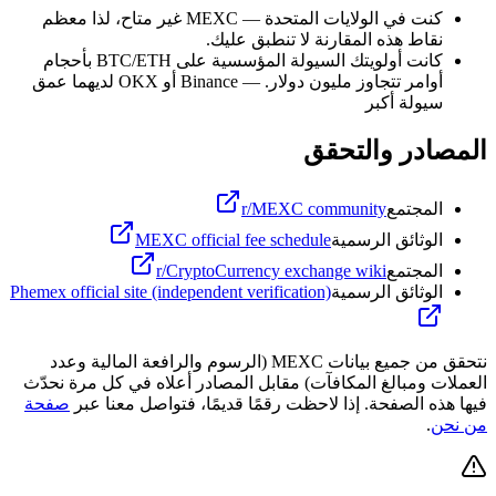
كنت في الولايات المتحدة — MEXC غير متاح، لذا معظم
نقاط هذه المقارنة لا تنطبق عليك.
كانت أولويتك السيولة المؤسسية على BTC/ETH بأحجام
أوامر تتجاوز مليون دولار.
—
Binance أو OKX لديهما عمق
سيولة أكبر
المصادر والتحقق
المجتمع
r/MEXC community
الوثائق الرسمية
MEXC official fee schedule
المجتمع
r/CryptoCurrency exchange wiki
الوثائق الرسمية
Phemex official site (independent verification)
نتحقق من جميع بيانات MEXC (الرسوم والرافعة المالية وعدد
العملات ومبالغ المكافآت) مقابل المصادر أعلاه في كل مرة نحدّث
فيها هذه الصفحة. إذا لاحظت رقمًا قديمًا، فتواصل معنا عبر
صفحة
من نحن
.