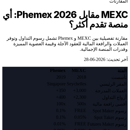
المقارنات
MEXC مقابل Phemex 2026: أي
منصة تقدم أكثر؟
مقارنة تفصيلية بين MEXC و Phemex تشمل رسوم التداول وتوفر
العملات والرافعة المالية للعقود الآجلة وقيمة العضوية المميزة
وقدرات المنصة الإجمالية.
آخر تحديث
:
2026-06-28
Phemex
MEXC
الفئة
2019
2018
تأسست
Singapore
Seychelles
المقر الرئيسي
350+
3,000+
العملات المدرجة
400+
2,300+
أزواج التداول
100x
500x
أقصى رافعة مالية
0.1%
FREE
رسوم Spot Maker
0.1%
0.05%
رسوم Spot Taker
0.01%
FREE
رسوم Futures Maker