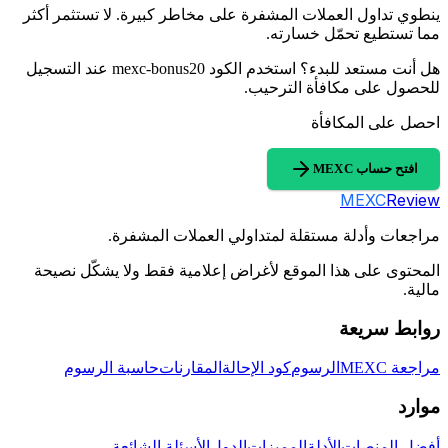
ينطوي تداول العملات المشفرة على مخاطر كبيرة. لا تستثمر أكثر
مما تستطيع تحمّل خسارته.
هل أنت مستعد للبدء؟ استخدم الكود mexc-bonus20 عند التسجيل
للحصول على مكافأة الترحيب.
احصل على المكافأة
افتح حساب MEXC
MEXC
Review
مراجعات وأدلة مستقلة لمتداولي العملات المشفرة.
المحتوى على هذا الموقع لأغراض إعلامية فقط ولا يشكّل نصيحة
مالية.
روابط سريعة
مراجعة MEXC
الرسوم
كود الإحالة
المقارنات
حاسبة الرسوم
موارد
أفضل المنصات
الأدلة
المميزات
الدول
الأسئلة الشائعة