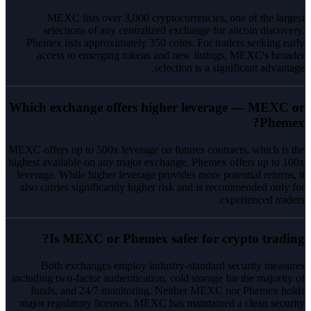
MEXC lists over 3,000 cryptocurrencies, one of the largest
selections of any centralized exchange for altcoin discovery.
Phemex lists approximately 350 coins. For traders seeking early
access to emerging tokens and new listings, MEXC's broader
selection is a significant advantage.
Which exchange offers higher leverage — MEXC or
Phemex?
MEXC offers up to 500x leverage on futures contracts, which is the
highest available on any major exchange. Phemex offers up to 100x
leverage. While higher leverage provides more potential returns, it
also carries significantly higher risk and is recommended only for
experienced traders.
Is MEXC or Phemex safer for crypto trading?
Both exchanges employ industry-standard security measures
including two-factor authentication, cold storage for the majority of
funds, and 24/7 monitoring. Neither MEXC nor Phemex holds
major regulatory licenses. MEXC has maintained a clean security