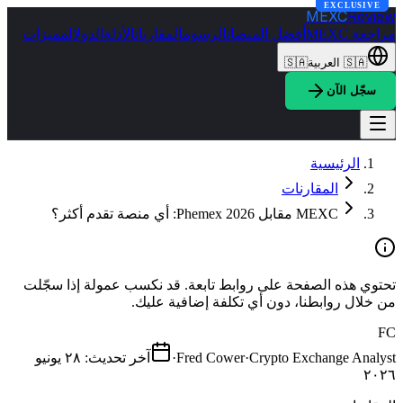
EXCLUSIVE
EXCLUSIVE
MEXC
Review
مراجعة MEXC
أفضل المنصات
الرسوم
المقارنات
الأدلة
الدول
المميزات
🇸🇦
العربية
🇸🇦
سجّل الآن
الرئيسية
المقارنات
MEXC مقابل Phemex 2026: أي منصة تقدم أكثر؟
تحتوي هذه الصفحة على روابط تابعة. قد نكسب عمولة إذا سجّلت
من خلال روابطنا، دون أي تكلفة إضافية عليك.
FC
Crypto Exchange Analyst
·
Fred Cower
·
آخر تحديث
:
٢٨ يونيو
٢٠٢٦