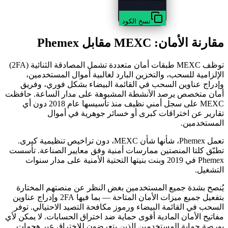
نسخ الكود
مقارنة الأمان: MEXC مقابل Phemex
توظف MEXC طبقات أمان متعددة تشمل المصادقة الثنائية (2FA)
الإلزامية للسحب، والتخزين البارد لغالبية أموال المستخدمين،
وإدراج عناوين السحب في القائمة البيضاء بشكل فوري، وفريق
أمان متخصص يرصد الأنشطة المشبوهة على مدار الساعة. حافظت
MEXC على سجل أمني نظيف منذ تأسيسها عام 2018 دون أي
تقارير عن اختراقات كبرى أو خسائر جوهرية في أموال
المستخدمين.
تعمل Phemex، شأنها شأن MEXC، دون تراخيص تنظيمية كبرى.
تطبّق كلتا المنصتين ممارسات أمنية وفق معايير الصناعة. تأسست
Phemex في 2019 وبنت بنيتها التحتية الأمنية على مدار سنوات
التشغيل.
يُنصح بشدة جميع المستخدمين بغض النظر عن منصتهم المختارة
بتفعيل جميع ميزات الأمان المتاحة — بما فيها 2FA وإدراج عناوين
السحب في القائمة البيضاء ورموز مكافحة التصيد الاحتيالي. توفر
مفاتيح الأمان المادية أقوى حماية ضد اختراق الحسابات. لا يمكن لأي
بورصة حماية المستخدمين الذين يتعرضون للاختراق عبر هجمات