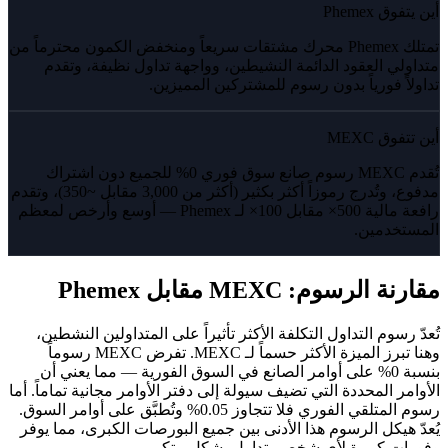
أين يتفوق Phemex
تمتلك Phemex محرك مشتقات سريعاً ومنخفض الكمون محترماً من
متداولي العقود الدائمة النشيطين، وواجهة تداول نظيفة، وتقدم
تداولاً فورياً بدون رسوم للمشتركين المميزين.
أين تتفوق MEXC
تُقدم MEXC رسوم صانع سوق فوري 0% للجميع دون اشتراك
مدفوع، وتُدرج رموزاً أكثر بكثير (أكثر من 3,000 مقابل ~350)، وتقدم
رافعة مالية 500× مقابل 100× لـ Phemex — أوسع وأرخص لمعظم
المستخدمين.
مقارنة الرسوم: MEXC مقابل Phemex
تُعدّ رسوم التداول التكلفة الأكثر تأثيراً على المتداولين النشطين،
وهنا تبرز الميزة الأكثر حسماً لـ MEXC. تفرض MEXC رسوماً
بنسبة 0% على أوامر الصانع في السوق الفورية — مما يعني أن
الأوامر المحددة التي تضيف سيولة إلى دفتر الأوامر مجانية تماماً. أما
رسوم المتلقي الفوري فلا تتجاوز 0.05% وتُطبَّق على أوامر السوق.
يُعدّ هيكل الرسوم هذا الأدنى بين جميع البورصات الكبرى، مما يوفر
وفورات كبيرة لأي شخص يتداول بشكل متكرر.