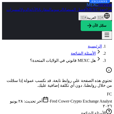
EXCLUSIVE
MEXC
Review
مراجعة MEXC
أفضل المنصات
الرسوم
المقارنات
الأدلة
الدول
المميزات
🇸🇦
العربية
🇸🇦
سجّل الآن
الرئيسية
الأسئلة الشائعة
هل MEXC قانوني في الولايات المتحدة؟
تحتوي هذه الصفحة على روابط تابعة. قد نكسب عمولة إذا سجّلت
من خلال روابطنا، دون أي تكلفة إضافية عليك.
FC
Crypto Exchange Analyst
·
Fred Cower
·
آخر تحديث
:
٢٨ يونيو
٢٠٢٦
الأسئلة الشائعة