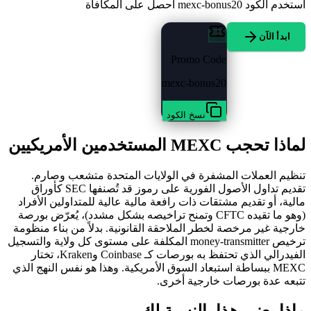
استخدم الكود
mexc-bonus20
احصل على المكافأة
ابدأ الآن
Promo Code
mexc-bonus20
نسخ الكود
لماذا تحجب MEXC المستخدمين الأمريكيين
تنظيم العملات المشفرة في الولايات المتحدة متشعب وصارم.
تقديم تداول الأصول الفورية على رموز قد تُصنفها SEC كأوراق
مالية، أو تقديم مشتقات ذات رافعة مالية عالية للمتداولين الأفراد
(وهو ما تقيده CFTC وتمنح تراخيصه بشكل مشدد)، يُعرّض بورصة
خارجية غير مرخصة لخطر الملاحقة القانونية. بدلاً من بناء منظومة
ترخيص money-transmitter المكلفة على مستوى كل ولاية والتسجيل
الفيدرالي الذي تحتفظ به بورصات كـ Coinbase وKraken، تختار
MEXC ببساطة استبعاد السوق الأمريكية. وهذا هو نفس النهج الذي
تتبعه عدة بورصات خارجية أخرى.
ماذا يعني هذا بالنسبة لك