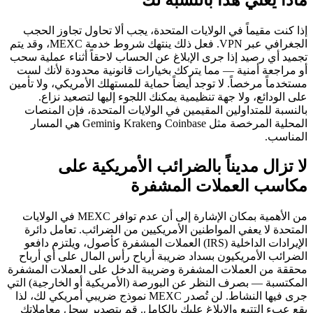
إذا كنت مقيماً في الولايات المتحدة، يجب ألا تحاول تجاوز الحجب
الجغرافي عبر VPN. فعل ذلك ينتهك شروط خدمة MEXC، وقد يتم
تجميد أي رصيد إذا جرى الإبلاغ عن الحساب لاحقاً أثناء عملية سحب
أو مراجعة أمنية — مما يتركك بخيارات قانونية محدودة لأنك لست
مستخدماً مرخصاً. لا توجد أيضاً حماية للمستهلك الأمريكي، ولا تأمين
على الودائع، ولا جهة تنظيمية يمكنك اللجوء إليها لتصعيد نزاع.
بالنسبة للمتداولين المقيمين في الولايات المتحدة، فإن المنصات
المحلية المرخصة مثل Coinbase وKraken وGemini هي المسار
المناسب.
لا تزال مديناً بالضرائب الأمريكية على
مكاسب العملات المشفرة
من الأهمية بمكان الإشارة إلى أن عدم توافر MEXC في الولايات
المتحدة لا يعفي المواطنين الأمريكيين من الضرائب. تعامل دائرة
الإيرادات الداخلية (IRS) العملات المشفرة كأصول، ويلتزم دافعو
الضرائب الأمريكيون بسداد ضريبة أرباح رأس المال على أي أرباح
محققة من العملات المشفرة وضريبة الدخل على العملات المشفرة
المكتسبة — بصرف النظر عن البورصة (الأمريكية أو الخارجية) التي
جرى فيها النشاط. لن تُصدر MEXC نموذج ضريبي أمريكي لك، لذا
يقع عبء التتبع والإبلاغ عليك بالكامل. قم بتصدير سجل معاملاتك