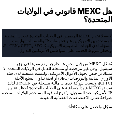
هل MEXC قانوني في الولايات
المتحدة؟
لا — لا تخدم MEXC المقيمين في الولايات المتحدة. تحجب المنصة
المستخدمين الأمريكيين عبر فحوصات IP والحسابات، وليست
مسجلة لدى الجهات التنظيمية الأمريكية كـ SEC وCFTC وFinCEN،
وتحظر شروط الخدمة على المواطنين الأمريكيين التداول.
تُشغَّل MEXC من قِبل مجموعة خارجية يقع مقرها في جزر
سيشيل، وهي غير مرخصة أو مسجلة للعمل في الولايات المتحدة. لا
تمتلك تراخيص تحويل الأموال الأمريكية، وليست مسجلة لدى هيئة
الأوراق المالية والبورصات (SEC) أو لجنة تداول السلع الآجلة
(CFTC)، وليست شركة خدمات مالية مسجلة في FinCEN. لذلك
تفرض MEXC قيوداً جغرافية على الولايات المتحدة: تُحظر عناوين
IP الأمريكية عند التسجيل، وتُدرج اتفاقية المستخدم الولايات المتحدة
صراحةً ضمن الاختصاصات القضائية المقيدة.
سجّل واحصل على مكافأتك