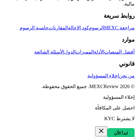
مالية.
روابط سريعة
مراجعة MEXC
الرسوم
كود الإحالة
المقارنات
حاسبة الرسوم
موارد
أفضل المنصات
الأدلة
المميزات
الدول
الأسئلة الشائعة
قانوني
من نحن
إخلاء المسؤولية
©
2026
MEXCReview
.
جميع الحقوق محفوظة.
إخلاء المسؤولية
احصل على المكافأة
لا يشترط KYC
ابدأ الآن