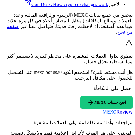
الأخبار
CoinDesk: How crypto exchanges work
نتحقق من جميع بيانات MEXC (الرسوم والرافعة المالية وعدد
العملات ومبالغ المكافآت) مقابل المصادر أعلاه في كل مرة نحدّث
فيها هذه الصفحة. إذا لاحظت رقمًا قديمًا، فتواصل معنا عبر
صفحة
من نحن
.
ينطوي تداول العملات المشفرة على مخاطر كبيرة. لا تستثمر أكثر
مما تستطيع تحمّل خسارته.
هل أنت مستعد للبدء؟ استخدم الكود mexc-bonus20 عند التسجيل
للحصول على مكافأة الترحيب.
احصل على المكافأة
افتح حساب MEXC
MEXC
Review
مراجعات وأدلة مستقلة لمتداولي العملات المشفرة.
المحتوى على هذا الموقع لأغراض إعلامية فقط ولا يشكّل نصيحة