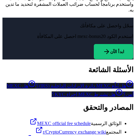
واستخدم برنامجاً لحساب ضرائب العملات المشفرة لتحديد ما تدين
به.
سجّل واحصل على مكافأتك
استخدم الكود
mexc-bonus20
احصل على المكافأة
ابدأ الآن
الأسئلة الشائعة
هل تُبلّغ MEXC دائرة الإيرادات الداخلية (IRS)؟
هل MEXC
آمن؟
هل تشترط MEXC إجراء KYC؟
المصادر والتحقق
الوثائق الرسمية
MEXC official fee schedule
المجتمع
r/CryptoCurrency exchange wiki