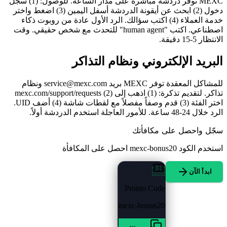
MEXC توفر دردشة مباشرة على مدار الساعة. للوصول: (1) سجل
دخول (2) ابحث عن أيقونة الدردشة أسفل اليمين (3) اضغط واختر
خدمة العملاء (4) اكتب سؤالك. الرد الأول عادة من روبوت ذكاء
اصطناعي. اكتب "human agent" للتحدث مع شخص حقيقي. وقت
الانتظار 5-15 دقيقة.
البريد الإلكتروني ونظام التذاكر
للمشاكل المعقدة توفر MEXC بريد service@mexc.com ونظام
تذاكر. لتقديم تذكرة: (1) اذهب إلى mexc.com/support/requests (2)
اختر الفئة (3) قدم وصفاً مفصلاً مع لقطات شاشة (4) أضف UID.
الرد خلال 24-48 ساعة. للأمور العاجلة استخدم الدردشة أولاً.
سجّل واحصل على مكافأتك
استخدم الكود
mexc-bonus20
احصل على المكافأة
ابدأ الآن
Promo Code
mexc-bonus20