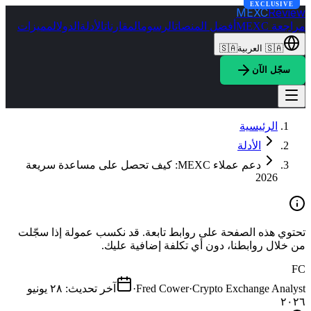
EXCLUSIVE
MEXC
Review
مراجعة MEXC
أفضل المنصات
الرسوم
المقارنات
الأدلة
الدول
المميزات
🇸🇦
العربية
🇸🇦
سجّل الآن
الرئيسية
الأدلة
دعم عملاء MEXC: كيف تحصل على مساعدة سريعة
2026
تحتوي هذه الصفحة على روابط تابعة. قد نكسب عمولة إذا سجّلت
من خلال روابطنا، دون أي تكلفة إضافية عليك.
FC
Crypto Exchange Analyst
·
Fred Cower
·
آخر تحديث
:
٢٨ يونيو
٢٠٢٦