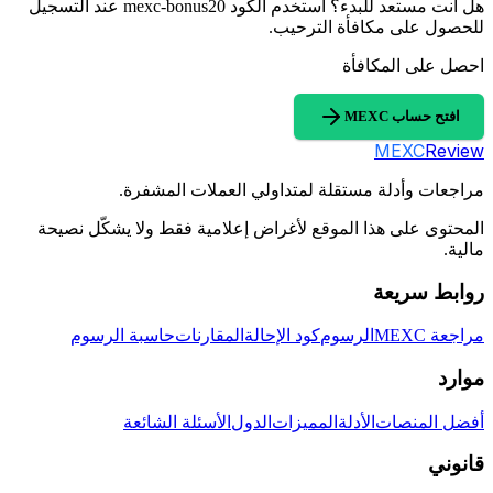
هل أنت مستعد للبدء؟ استخدم الكود mexc-bonus20 عند التسجيل
للحصول على مكافأة الترحيب.
احصل على المكافأة
افتح حساب MEXC
MEXC
Review
مراجعات وأدلة مستقلة لمتداولي العملات المشفرة.
المحتوى على هذا الموقع لأغراض إعلامية فقط ولا يشكّل نصيحة
مالية.
روابط سريعة
مراجعة MEXC
الرسوم
كود الإحالة
المقارنات
حاسبة الرسوم
موارد
أفضل المنصات
الأدلة
المميزات
الدول
الأسئلة الشائعة
قانوني