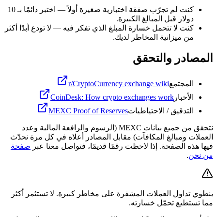
كنت لم تجرّب صفقة اختبارية صغيرة أولاً — اختبر دائمًا بـ 10
دولار قبل المبالغ الكبيرة.
كنت لا تتحمل خسارة المبلغ الذي تفكر فيه — لا تودع أبدًا أكثر
من ميزانية المخاطر لديك.
المصادر والتحقق
المجتمع
r/CryptoCurrency exchange wiki
الأخبار
CoinDesk: How crypto exchanges work
التدقيق / الاحتياطيات
MEXC Proof of Reserves
نتحقق من جميع بيانات MEXC (الرسوم والرافعة المالية وعدد
العملات ومبالغ المكافآت) مقابل المصادر أعلاه في كل مرة نحدّث
فيها هذه الصفحة. إذا لاحظت رقمًا قديمًا، فتواصل معنا عبر
صفحة
من نحن
.
ينطوي تداول العملات المشفرة على مخاطر كبيرة. لا تستثمر أكثر
مما تستطيع تحمّل خسارته.