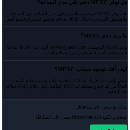
هل توفر MEXC دعم على مدار الساعة؟
نعم توفر MEXC دردشة مباشرة على مدار الساعة عبر الموقع
والتطبيق. البريد يرد خلال 24-48 ساعة. مجتمع تيليجرام نشط أيضاً.
ما بريد دعم MEXC؟
بريد MEXC الرسمي: service@mexc.com. الرد خلال 24-48 ساعة.
للمساعدة الأسرع استخدم الدردشة المباشرة.
كيف أفك تجميد حساب MEXC؟
اتصل بالدردشة فوراً مع UID. التجميد عادة بسبب نظام كشف
المخاطر. قد تحتاج مستندات KYC إضافية. يُحل خلال 24-48 ساعة
بعد التحقق.
سجّل واحصل على مكافأتك
استخدم الكود
mexc-bonus20
احصل على المكافأة