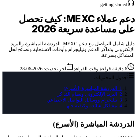
getting started
دعم عملاء MEXC: كيف تحصل
على مساعدة سريعة 2026
دليل شامل للتواصل مع دعم MEXC. الدردشة المباشرة والبريد
الإلكتروني وتذاكر الدعم وتيليجرام وأوقات الاستجابة ونصائح لحل
المشاكل بسرعة.
6
دقيقة قراءة
وقت القراءة
آخر تحديث
:
2026-06-28
جدول المحتويات
1
.
الدردشة المباشرة (الأسرع)
2
.
البريد الإلكتروني ونظام التذاكر
3
.
تيليجرام ووسائل التواصل الاجتماعي
4
.
مشاكل شائعة وكيفية حلها
الدردشة المباشرة (الأسرع)