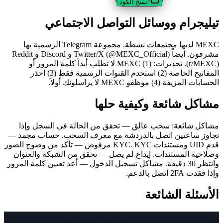
نسخ الكود
تيليجرام ووسائل التواصل الاجتماعي
MEXC لديها مجتمعات نشطة. مجموعة Telegram الرسمية بها
مشرفون. أيضاً Twitter/X (@MEXC_Official) و Discord و Reddit
(r/MEXC). تحذيرات: (1) MEXC لا تطلب أبداً كلمة المرور أو
المفاتيح الخاصة (2) استخدم القنوات الرسمية فقط (3) احذر
الحسابات المزيفة (4) موظفو MEXC لا يراسلونك أولاً.
مشاكل شائعة وكيفية حلها
مشاكل شائعة: سحب عالق — تحقق من الحالة في السجل وإذا
تجاوز ساعتين اتصل بالدردشة مع معرف السحب. حساب مجمد —
قدم UID ومستندات KYC. KYC مرفوض — تأكد من وضوح الصور
وصلاحية المستندات. إيداع لم يصل — تحقق من الشبكة والعنوان
وانتظر 30 دقيقة. مشاكل تسجيل الدخول — أعد تعيين كلمة المرور
وإذا فقدت 2FA اتصل بالدعم.
الأسئلة الشائعة