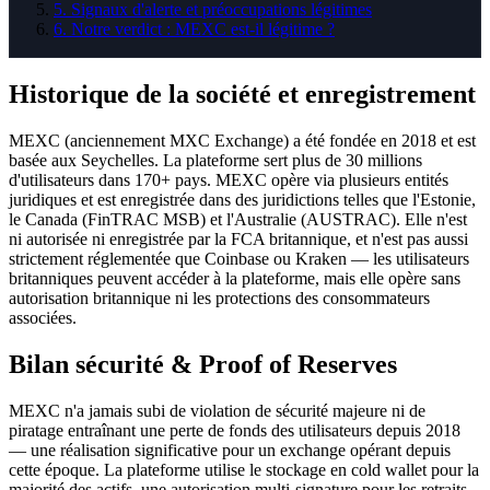
5
.
Signaux d'alerte et préoccupations légitimes
6
.
Notre verdict : MEXC est-il légitime ?
Historique de la société et enregistrement
MEXC (anciennement MXC Exchange) a été fondée en 2018 et est
basée aux Seychelles. La plateforme sert plus de 30 millions
d'utilisateurs dans 170+ pays. MEXC opère via plusieurs entités
juridiques et est enregistrée dans des juridictions telles que l'Estonie,
le Canada (FinTRAC MSB) et l'Australie (AUSTRAC). Elle n'est
ni autorisée ni enregistrée par la FCA britannique, et n'est pas aussi
strictement réglementée que Coinbase ou Kraken — les utilisateurs
britanniques peuvent accéder à la plateforme, mais elle opère sans
autorisation britannique ni les protections des consommateurs
associées.
Bilan sécurité & Proof of Reserves
MEXC n'a jamais subi de violation de sécurité majeure ni de
piratage entraînant une perte de fonds des utilisateurs depuis 2018
— une réalisation significative pour un exchange opérant depuis
cette époque. La plateforme utilise le stockage en cold wallet pour la
majorité des actifs, une autorisation multi-signature pour les retraits,