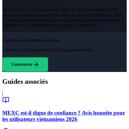
Non, MEXC n'a jamais subi de faille de sécurité majeure ou de
piratage entraînant une perte de fonds depuis sa fondation en 2018.
L'exchange utilise le stockage en cold wallet, l'autorisation multi-
signature et la surveillance des risques en temps réel.
S'inscrire et réclamer son bonus
Utiliser le code
mexc-bonus20
Réclamer le bonus
Commencer
Guides associés
MEXC est-il digne de confiance ? Avis honnête pour
les utilisateurs vietnamiens 2026