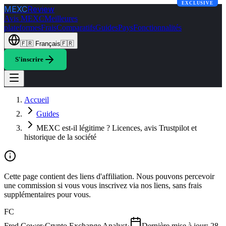
EXCLUSIVE
MEXC
Review
Avis MEXC
Meilleures
plateformes
Frais
Comparatifs
Guides
Pays
Fonctionnalités
🇫🇷
Français
🇫🇷
S'inscrire
Accueil
Guides
MEXC est-il légitime ? Licences, avis Trustpilot et
historique de la société
Cette page contient des liens d'affiliation. Nous pouvons percevoir
une commission si vous vous inscrivez via nos liens, sans frais
supplémentaires pour vous.
FC
Fred Cower
·
Crypto Exchange Analyst
·
Dernière mise à jour
:
28