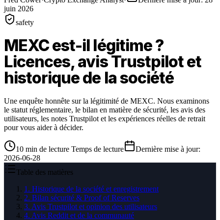
juin 2026
safety
MEXC est-il légitime ?
Licences, avis Trustpilot et
historique de la société
Une enquête honnête sur la légitimité de MEXC. Nous examinons
le statut réglementaire, le bilan en matière de sécurité, les avis des
utilisateurs, les notes Trustpilot et les expériences réelles de retrait
pour vous aider à décider.
10
min de lecture
Temps de lecture
Dernière mise à jour
:
2026-06-28
Table des matières
1
.
Historique de la société et enregistrement
2
.
Bilan sécurité & Proof of Reserves
3
.
Avis Trustpilot et opinion des utilisateurs
4
.
Avis Reddit et de la communauté