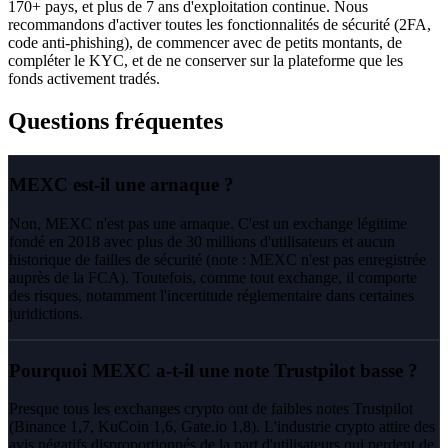
170+ pays, et plus de 7 ans d'exploitation continue. Nous
recommandons d'activer toutes les fonctionnalités de sécurité (2FA,
code anti-phishing), de commencer avec de petits montants, de
compléter le KYC, et de ne conserver sur la plateforme que les
fonds activement tradés.
Questions fréquentes
MEXC est-il une arnaque ?
Non, MEXC n'est pas une arnaque. C'est un exchange légitime
fondé en 2018 avec plus de 30 millions d'utilisateurs et aucun
historique de failles de sécurité (note : MEXC n'est pas enregistrée
auprès de la FCA). Toutefois, comme tout exchange, il comporte
des risques, notamment l'incertitude réglementaire dans certaines
juridictions.
Pourquoi MEXC a-t-il une note Trustpilot basse ?
Presque tous les exchanges crypto ont de faibles notes Trustpilot
(Binance 1,7, KuCoin 1,6, Gate.io 1,8). L'industrie crypto attire des
avis négatifs disproportionnés de la part d'utilisateurs qui perdent de