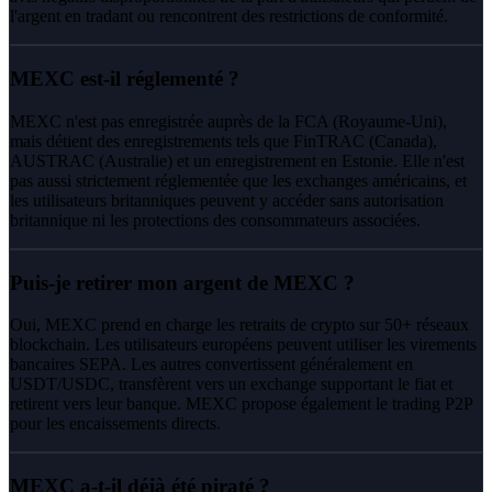
l'argent en tradant ou rencontrent des restrictions de conformité.
MEXC est-il réglementé ?
MEXC n'est pas enregistrée auprès de la FCA (Royaume-Uni),
mais détient des enregistrements tels que FinTRAC (Canada),
AUSTRAC (Australie) et un enregistrement en Estonie. Elle n'est
pas aussi strictement réglementée que les exchanges américains, et
les utilisateurs britanniques peuvent y accéder sans autorisation
britannique ni les protections des consommateurs associées.
Puis-je retirer mon argent de MEXC ?
Oui, MEXC prend en charge les retraits de crypto sur 50+ réseaux
blockchain. Les utilisateurs européens peuvent utiliser les virements
bancaires SEPA. Les autres convertissent généralement en
USDT/USDC, transfèrent vers un exchange supportant le fiat et
retirent vers leur banque. MEXC propose également le trading P2P
pour les encaissements directs.
MEXC a-t-il déjà été piraté ?