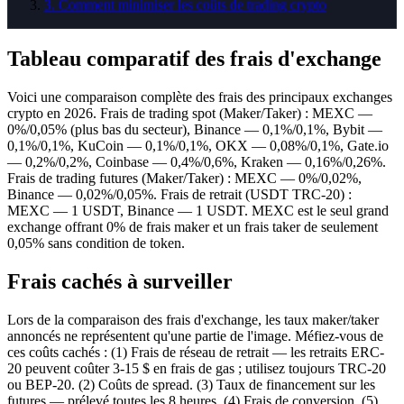
3
.
Comment minimiser les coûts de trading crypto
Tableau comparatif des frais d'exchange
Voici une comparaison complète des frais des principaux exchanges
crypto en 2026. Frais de trading spot (Maker/Taker) : MEXC —
0%/0,05% (plus bas du secteur), Binance — 0,1%/0,1%, Bybit —
0,1%/0,1%, KuCoin — 0,1%/0,1%, OKX — 0,08%/0,1%, Gate.io
— 0,2%/0,2%, Coinbase — 0,4%/0,6%, Kraken — 0,16%/0,26%.
Frais de trading futures (Maker/Taker) : MEXC — 0%/0,02%,
Binance — 0,02%/0,05%. Frais de retrait (USDT TRC-20) :
MEXC — 1 USDT, Binance — 1 USDT. MEXC est le seul grand
exchange offrant 0% de frais maker et un frais taker de seulement
0,05% sans condition de token.
Frais cachés à surveiller
Lors de la comparaison des frais d'exchange, les taux maker/taker
annoncés ne représentent qu'une partie de l'image. Méfiez-vous de
ces coûts cachés : (1) Frais de réseau de retrait — les retraits ERC-
20 peuvent coûter 3-15 $ en frais de gas ; utilisez toujours TRC-20
ou BEP-20. (2) Coûts de spread. (3) Taux de financement sur les
futures — prélevé toutes les 8 heures. (4) Frais de conversion. (5)