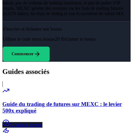
token, pas de volume de trading minimum, et pas de palier VIP
requis. MEXC génère des revenus via les frais de trading futures
(0,02% taker), les frais de listing et son écosystème de token MX.
S'inscrire et réclamer son bonus
Utiliser le code
mexc-bonus20
Réclamer le bonus
Commencer
Guides associés
Guide du trading de futures sur MEXC : le levier
500x expliqué
12
min de lecture