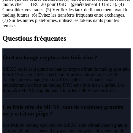
moins cher — TRC-20 pour USDT (généralement 1 USDT). (4)
Consolidez vos trades. (5) Vérifiez les taux de financement avant le
trading futures. (6) Évitez les transferts fréquents entre exchanges.
(7) Sur les autres plateformes, utilisez les tokens natifs pour les
remises.
Questions fréquentes
Quel exchange crypto a des frais zéro ?
MEXC est le seul grand exchange crypto offrant le trading spot sans
frais (0% maker et 0% taker) pour tous les utilisateurs en 2026.
Aucun autre exchange du top 10 n'égale cela. Binance avait
précédemment offert du trading BTC sans frais mais a arrêté. Les
frais zéro MEXC s'appliquent à tous les 3 000+ tokens listés.
Les frais zéro de MEXC sont-ils vraiment gratuits
ou y a-t-il un piège ?
Les frais de trading spot zéro de MEXC sont véritablement gratuits
sans conditions cachées. Il n'y a aucune exigence de détention de