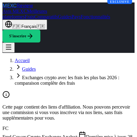
EXCLUSIVE
MEXC
Review
Avis MEXC
Meilleures
plateformes
Frais
Comparatifs
Guides
Pays
Fonctionnalités
🇫🇷
Français
🇫🇷
S'inscrire
Accueil
Guides
Exchanges crypto avec les frais les plus bas 2026 :
comparaison complète des frais
Cette page contient des liens d'affiliation. Nous pouvons percevoir
une commission si vous vous inscrivez via nos liens, sans frais
supplémentaires pour vous.
FC
Fred Cower
·
Crypto Exchange Analyst
·
Dernière mise à jour
:
28