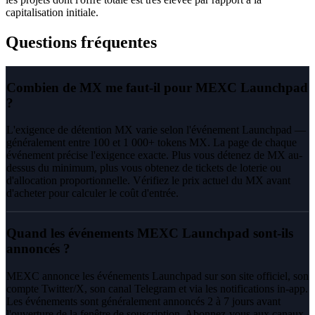
capitalisation initiale.
Questions fréquentes
Combien de MX me faut-il pour MEXC Launchpad
?
L'exigence de détention MX varie selon l'événement Launchpad —
généralement entre 100 et 1 000+ tokens MX. La page de chaque
événement précise l'exigence exacte. Plus vous détenez de MX au-
dessus du minimum, plus vous obtenez de tickets de loterie ou
d'allocation proportionnelle. Vérifiez le prix actuel du MX avant
d'acheter pour calculer le coût d'entrée.
Quand les événements MEXC Launchpad sont-ils
annoncés ?
MEXC annonce les événements Launchpad sur son site officiel, son
compte Twitter/X, son canal Telegram et via les notifications in-app.
Les événements sont généralement annoncés 2 à 7 jours avant
l'ouverture de la fenêtre de souscription. Abonnez-vous aux canaux