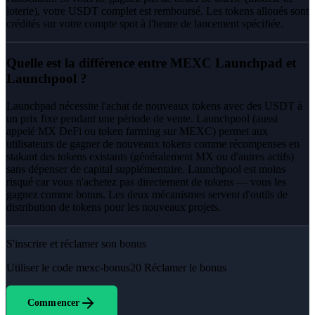
loterie), votre USDT complet est remboursé. Les tokens alloués sont
crédités sur votre compte spot à l'heure de lancement spécifiée.
Quelle est la différence entre MEXC Launchpad et
Launchpool ?
Launchpad nécessite l'achat de nouveaux tokens avec des USDT à
un prix fixe pendant une période de vente. Launchpool (aussi
appelé MX DeFi ou token farming sur MEXC) permet aux
utilisateurs de gagner de nouveaux tokens comme récompenses en
stakant des tokens existants (généralement MX ou d'autres actifs)
sans dépenser de capital supplémentaire. Launchpool est moins
risqué car vous n'achetez pas directement de tokens — vous les
gagnez comme bonus. Les deux mécanismes servent d'outils de
distribution de tokens pour les nouveaux projets.
S'inscrire et réclamer son bonus
Utiliser le code
mexc-bonus20
Réclamer le bonus
Commencer