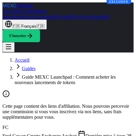
EXCLUSIVE
MEXC
Review
Avis MEXC
Meilleures
plateformes
Frais
Comparatifs
Guides
Pays
Fonctionnalités
🇫🇷
Français
🇫🇷
S'inscrire
Accueil
Guides
Guide MEXC Launchpad : Comment acheter les
nouveaux lancements de tokens
Cette page contient des liens d'affiliation. Nous pouvons percevoir
une commission si vous vous inscrivez via nos liens, sans frais
supplémentaires pour vous.
FC
Fred Cower
·
Crypto Exchange Analyst
·
Dernière mise à jour
:
28