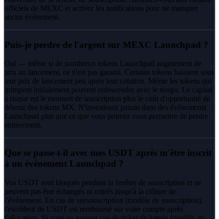
officiels de MEXC et activez les notifications pour ne manquer
aucun événement.
Puis-je perdre de l'argent sur MEXC Launchpad ?
Oui — même si de nombreux tokens Launchpad augmentent de
prix au lancement, ce n'est pas garanti. Certains tokens baissent sous
leur prix de lancement peu après leur cotation. Même les tokens qui
grimpent initialement peuvent redescendre avec le temps. Le capital
à risque est le montant de souscription plus le coût d'opportunité de
détenir des tokens MX. N'investissez jamais dans des événements
Launchpad plus que ce que vous pouvez vous permettre de perdre
entièrement.
Que se passe-t-il avec mes USDT après m'être inscrit
à un événement Launchpad ?
Vos USDT sont bloqués pendant la fenêtre de souscription et ne
peuvent pas être échangés ni retirés jusqu'à la clôture de
l'événement. En cas de sursouscription (modèle de souscription),
l'excédent de USDT est remboursé sur votre compte après
l'allocation. Si vous ne gagnez pas de ticket de loterie (modèle de