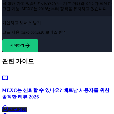
을 향해 가고 있습니다: KYC 없는 기본 거래와 KYC가 필요한
고급 기능. MEXC는 2018년부터 정책을 유지하고 있습니다.
가입하고 보너스 받기
코드 사용
mexc-bonus20
보너스 받기
시작하기
관련 가이드
MEXC는 신뢰할 수 있나요? 베트남 사용자를 위한
솔직한 리뷰 2026
12
분 읽기