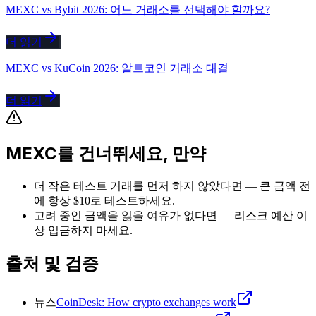
MEXC vs Bybit 2026: 어느 거래소를 선택해야 할까요?
더 읽기
MEXC vs KuCoin 2026: 알트코인 거래소 대결
더 읽기
MEXC를 건너뛰세요, 만약
더 작은 테스트 거래를 먼저 하지 않았다면 — 큰 금액 전
에 항상 $10로 테스트하세요.
고려 중인 금액을 잃을 여유가 없다면 — 리스크 예산 이
상 입금하지 마세요.
출처 및 검증
뉴스
CoinDesk: How crypto exchanges work