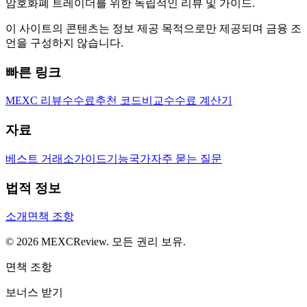
암호화폐 트레이더를 위한 독립적인 리뷰 및 가이드.
이 사이트의 콘텐츠는 정보 제공 목적으로만 제공되며 금융 조
언을 구성하지 않습니다.
빠른 링크
MEXC 리뷰
수수료
추천 코드
비교
수수료 계산기
자료
베스트 거래소
가이드
기능
국가
자주 묻는 질문
법적 정보
소개
면책 조항
©
2026
MEXCReview
.
모든 권리 보유.
면책 조항
보너스 받기