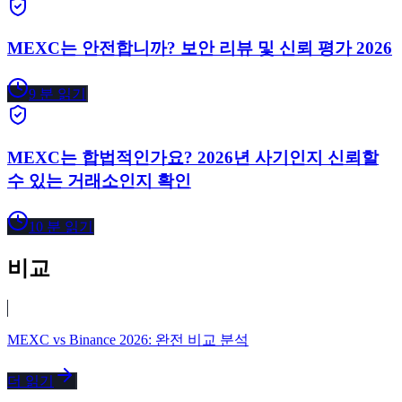
MEXC는 안전합니까? 보안 리뷰 및 신뢰 평가 2026
9
분 읽기
MEXC는 합법적인가요? 2026년 사기인지 신뢰할
수 있는 거래소인지 확인
10
분 읽기
비교
MEXC vs Binance 2026: 완전 비교 분석
더 읽기