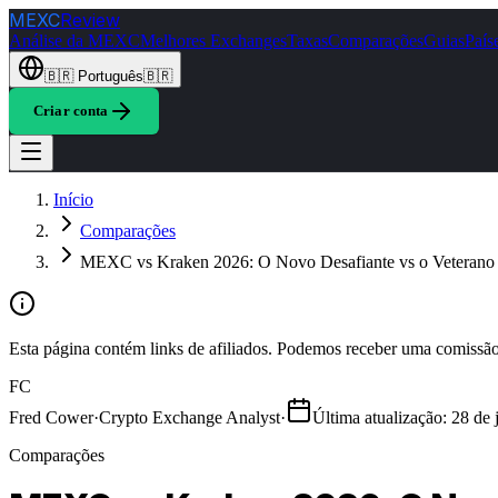
MEXC
Review
Análise da MEXC
Melhores Exchanges
Taxas
Comparações
Guias
País
🇧🇷
Português
🇧🇷
Criar conta
Início
Comparações
MEXC vs Kraken 2026: O Novo Desafiante vs o Veterano 
Esta página contém links de afiliados. Podemos receber uma comissão 
FC
Fred Cower
·
Crypto Exchange Analyst
·
Última atualização
:
28 de 
Comparações