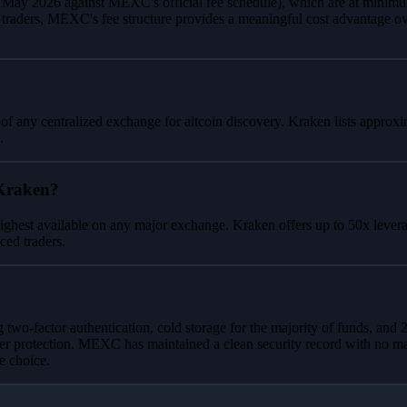
d May 2026 against MEXC's official fee schedule), which are at mini
 traders, MEXC's fee structure provides a meaningful cost advantage o
 of any centralized exchange for altcoin discovery. Kraken lists approxi
.
 Kraken?
ghest available on any major exchange. Kraken offers up to 50x leverag
ced traders.
two-factor authentication, cold storage for the majority of funds, and
 protection. MEXC has maintained a clean security record with no maj
e choice.