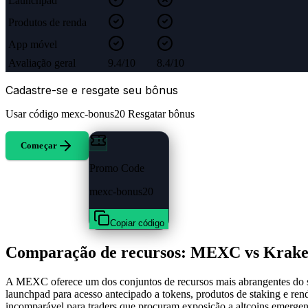
Launchpad
Produtos de renda
App móvel
Avaliação geral
9.4/10
8.4/10
Cadastre-se e resgate seu bônus
Usar código
mexc-bonus20
Resgatar bônus
Começar
Promo Code
mexc-bonus20
Copiar código
Comparação de recursos: MEXC vs Krak
A MEXC oferece um dos conjuntos de recursos mais abrangentes do set
launchpad para acesso antecipado a tokens, produtos de staking e r
incomparável para traders que procuram exposição a altcoins emergen