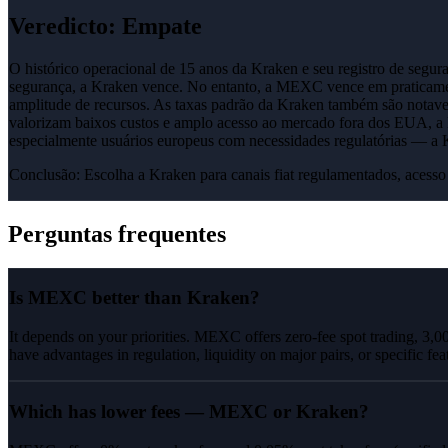
Veredicto
:
Empate
O histórico operacional de 15 anos da Kraken e seu registro de segu
segurança, a Kraken vence. No entanto, a MEXC vence em praticamen
amplitude de recursos. As taxas padrão da Kraken também são notavelm
valorizam baixos custos e amplo acesso ao mercado fora dos EUA, a 
especialmente usuários europeus com necessidades regulatórias — a 
Conclusão:
Escolha a Kraken para canais fiat regulamentados, acess
Perguntas frequentes
Is MEXC better than Kraken?
It depends on your priorities. MEXC offers zero-fee spot trading, 3,0
have advantages in regulation, liquidity on major pairs, or specific fea
Which has lower fees — MEXC or Kraken?