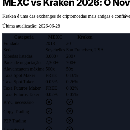
MEXC vs Kraken 2026: O Novo
Kraken é uma das exchanges de criptomoedas mais antigas e confiáv
Última atualização
:
2026-06-28
Categoria
MEXC
Kraken
Fundada
2018
2011
Sede
Seychelles
San Francisco, USA
Moedas listadas
3,000+
200+
Pares de negociação
2,300+
700+
Alavancagem máxima
500x
50x
Taxa Spot Maker
FREE
0.16%
Taxa Spot Taker
0.05%
0.26%
Taxa Futuros Maker
FREE
0.02%
Taxa Futuros Taker
0.02%
0.05%
KYC necessário
Copy Trading
P2P Trading