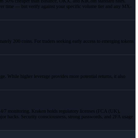
mum 50% cheaper than Binance, OKX, and KuCoin standard rates.
ver time — but verify against your specific volume tier and any MX-
mately 200 coins. For traders seeking early access to emerging tokens
e. While higher leverage provides more potential returns, it also
 24/7 monitoring. Kraken holds regulatory licenses (FCA (UK),
or hacks. Security consciousness, strong passwords, and 2FA usage