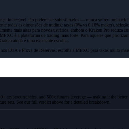
rança impecável não podem ser subestimados — nunca sofreu um hack im
te todas as dimensões de trading: taxas (0% vs 0,16% maker), seleçã
ente mais altas para novos usuários, embora o Kraken Pro reduza isso s
MEXC é a plataforma de trading mais forte. Para aqueles que prioriza
Kraken ainda é uma excelente escolha.
o nos EUA e Prova de Reservas; escolha a MEXC para taxas muito mais 
00+ cryptocurrencies, and 500x futures leverage — making it the better
ture sets. See our full verdict above for a detailed breakdown.