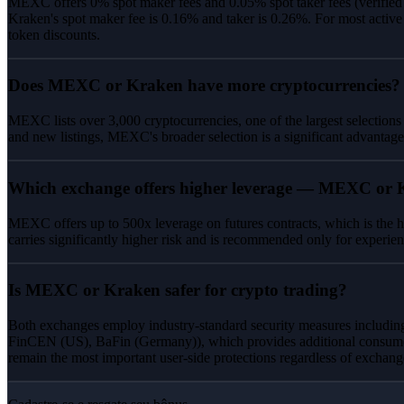
MEXC offers 0% spot maker fees and 0.05% spot taker fees (verifie
Kraken's spot maker fee is 0.16% and taker is 0.26%. For most active
token discounts.
Does MEXC or Kraken have more cryptocurrencies?
MEXC lists over 3,000 cryptocurrencies, one of the largest selections
and new listings, MEXC's broader selection is a significant advantage
Which exchange offers higher leverage — MEXC or
MEXC offers up to 500x leverage on futures contracts, which is the hi
carries significantly higher risk and is recommended only for experien
Is MEXC or Kraken safer for crypto trading?
Both exchanges employ industry-standard security measures including 
FinCEN (US), BaFin (Germany)), which provides additional consumer
remain the most important user-side protections regardless of exchang