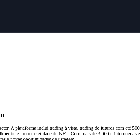
en
or. A plataforma inclui trading à vista, trading de futuros com até 50
endimento, e um marketplace de NFT. Com mais de 3.000 criptomoedas 
tes e novas oportunidades de listagem.