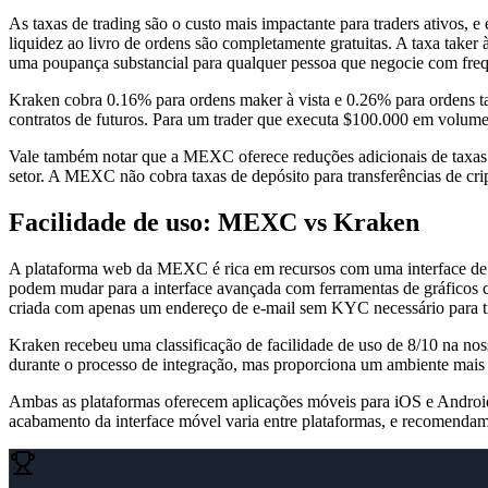
As taxas de trading são o custo mais impactante para traders ativos
liquidez ao livro de ordens são completamente gratuitas. A taxa taker
uma poupança substancial para qualquer pessoa que negocie com freq
Kraken cobra 0.16% para ordens maker à vista e 0.26% para ordens
contratos de futuros. Para um trader que executa $100.000 em volum
Vale também notar que a MEXC oferece reduções adicionais de taxas 
setor. A MEXC não cobra taxas de depósito para transferências de cri
Facilidade de uso: MEXC vs Kraken
A plataforma web da MEXC é rica em recursos com uma interface de tr
podem mudar para a interface avançada com ferramentas de gráficos c
criada com apenas um endereço de e-mail sem KYC necessário para trad
Kraken recebeu uma classificação de facilidade de uso de 8/10 na 
durante o processo de integração, mas proporciona um ambiente mais 
Ambas as plataformas oferecem aplicações móveis para iOS e Android
acabamento da interface móvel varia entre plataformas, e recomendam