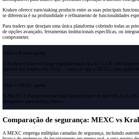
Kraken oferece earn/staking products entre as suas principais func
se diferencia é na profundidade e refinamento de funcionalidades espec
Para traders que desejam uma única plataforma cobrindo todas as prin
de opções avançado, ferramentas institucionais específicas, ou integr
comprometer.
Onde a Kraken ganha
A Kraken é uma exchange regulamentada dos EUA/UE com supervisão 
maioria dos estados dos EUA — nada do que a MEXC, uma plataforma
Onde a MEXC ganha
A MEXC é dramaticamente mais barata (maker de spot 0% vs 0,16% d
obrigatório para trading básico.
Comparação de segurança: MEXC vs Kra
A MEXC emprega múltiplas camadas de segurança, incluindo autenticaçã
branca de endereços de levantamento em tempo real, e uma equipa de