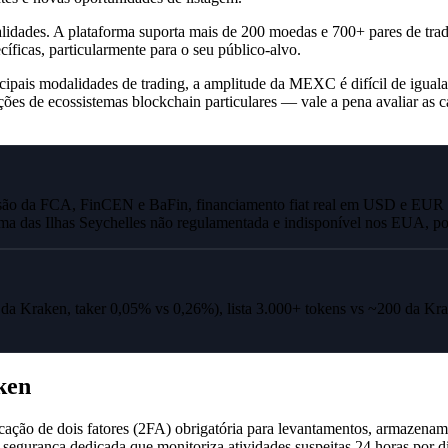
ionalidades. A plataforma suporta mais de 200 moedas e 700+ pares de
íficas, particularmente para o seu público-alvo.
cipais modalidades de trading, a amplitude da MEXC é difícil de igual
ações de ecossistemas blockchain particulares — vale a pena avaliar as 
da FCA, FinCEN e BaFin, financiamento fiat real em USD e EUR por 
 das Ilhas Seychelles não regulamentada e indisponível nos EUA, pod
a Kraken, taker 0,05% vs 0,26%), lista 3.000+ tokens vs ~200 da Kr
ken
o de dois fatores (2FA) obrigatória para levantamentos, armazenamento
 segurança dedicada que monitoriza atividades suspeitas 24 horas por