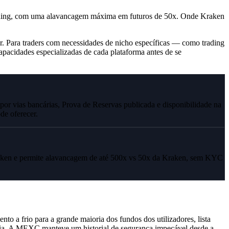
 trading, com uma alavancagem máxima em futuros de 50x. Onde Kraken
ar. Para traders com necessidades de nicho específicas — como trading
capacidades especializadas de cada plataforma antes de se
vias bancárias, Prova de Reservas publicada e disponibilidade na
e oferecer.
aken e permite alavancagem de até 500x vs 50x da Kraken, sem KYC
 a frio para a grande maioria dos fundos dos utilizadores, lista
 dia. A MEXC manteve um historial de segurança impecável desde a