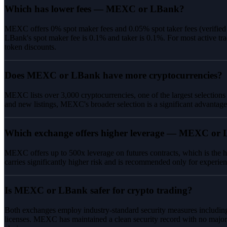
Which has lower fees — MEXC or LBank?
MEXC offers 0% spot maker fees and 0.05% spot taker fees (verifie
LBank's spot maker fee is 0.1% and taker is 0.1%. For most active tr
token discounts.
Does MEXC or LBank have more cryptocurrencies?
MEXC lists over 3,000 cryptocurrencies, one of the largest selections
and new listings, MEXC's broader selection is a significant advantage
Which exchange offers higher leverage — MEXC or
MEXC offers up to 500x leverage on futures contracts, which is the h
carries significantly higher risk and is recommended only for experien
Is MEXC or LBank safer for crypto trading?
Both exchanges employ industry-standard security measures including
licenses. MEXC has maintained a clean security record with no major