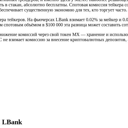
ь в стакан, абсолютно бесплатны. Спотовая комиссия тейкера с
беспечивает существенную экономию для тех, кто торгует часто.
ера тейкеров. На фьючерсах LBank взимает 0.02% за мейкер и 0.0
ым спотовым объёмом в $100 000 эта разница может составить 
снижение комиссий через свой токен MX — хранение и использ
C не взимает комиссию за внесение криптовалютных депозитов, 
в LBank