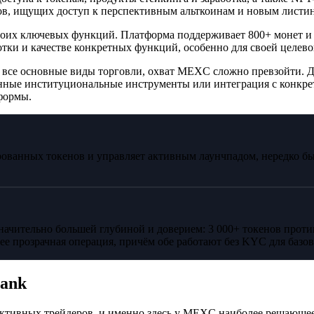
в, ищущих доступ к перспективным альткоинам и новым листин
еди своих ключевых функций. Платформа поддерживает 800+ монет
тки и качестве конкретных функций, особенно для своей целево
я все основные виды торговли, охват MEXC сложно превзойти.
анные институциональные инструменты или интеграция с конкр
формы.
ованных токенов и управляет активным лаунчпадом, нередко б
начительно большей глубиной и доверием: 3 000+ токенов проти
лее прозрачная операция, причём обе работают без KYC для базо
ank
я активных трейдеров, и именно здесь у MEXC наиболее решающ