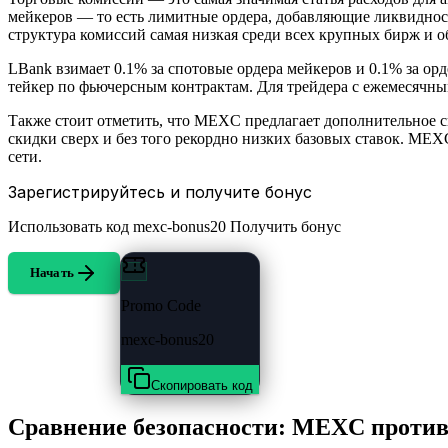
мейкеров — то есть лимитные ордера, добавляющие ликвидност
структура комиссий самая низкая среди всех крупных бирж и о
LBank взимает 0.1% за спотовые ордера мейкеров и 0.1% за орд
тейкер по фьючерсным контрактам. Для трейдера с ежемесячн
Также стоит отметить, что MEXC предлагает дополнительное 
скидки сверх и без того рекордно низких базовых ставок. MEX
сети.
Зарегистрируйтесь и получите бонус
Использовать код
mexc-bonus20
Получить бонус
Начать
Promo Code
mexc-bonus20
Скопировать код
Сравнение безопасности: MEXC проти