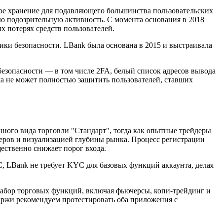
ое хранение для подавляющего большинства пользовательских
ю подозрительную активность. С момента основания в 2018
 потерях средств пользователей.
ки безопасности. LBank была основана в 2015 и выстраивала
безопасности — в том числе 2FA, белый список адресов вывода
а не может полностью защитить пользователей, ставших
ого вида торговли "Стандарт", тогда как опытные трейдеры
еров и визуализацией глубины рынка. Процесс регистрации
ественно снижает порог входа.
 LBank не требует KYC для базовых функций аккаунта, делая
бор торговых функций, включая фьючерсы, копи-трейдинг и
иржи рекомендуем протестировать оба приложения с