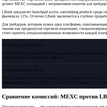
делают MEXC площадкой с несравнимым охватом для трейдеро
LBank предлагает launchpad access, earn/staking products ср
фьючерсах 125x. Отличие LBank заключается в глубине прорабо
Для трейдеров, которым нужна одна платформа, охватывающа
такими как продвинутая торговля опционами, специализиров
стоит оценить специализированные возможности каждой плат
В чём выигрывает LBank
LBank листирует множество очень ранних и микрокапитализир
она конкурирует напрямую с MEXC.
В чём выигрывает MEXC
MEXC соответствует тому же фокусу на ранних листингах со з
высокая ликвидность, более чистая история безопасности и бо
Сравнение комиссий: MEXC против LB
Торговые комиссии — это самая значимая статья расходов дл