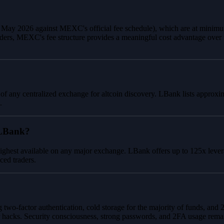
d May 2026 against MEXC's official fee schedule), which are at mini
aders, MEXC's fee structure provides a meaningful cost advantage over
 of any centralized exchange for altcoin discovery. LBank lists approxi
.
 LBank?
ighest available on any major exchange. LBank offers up to 125x leverag
ced traders.
 two-factor authentication, cold storage for the majority of funds, a
 hacks. Security consciousness, strong passwords, and 2FA usage remain