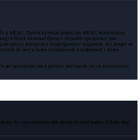
000+ у MEXC. Почти нулевые комиссии MEXC значительно
пад) и более сильный бренд с большей прозрачностью
ляторного контроля и непрозрачного владения, что делает её
росто является более оснащённой платформой с более
о же преимущества в ранних листингах, но со значительно
 choice for cost-conscious and altcoin-focused traders. LBank may