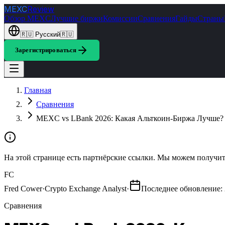
MEXC
Review
Обзор MEXC
Лучшие биржи
Комиссии
Сравнения
Гайды
Страны
🇷🇺
Русский
🇷🇺
Зарегистрироваться
Главная
Сравнения
MEXC vs LBank 2026: Какая Альткоин-Биржа Лучше?
На этой странице есть партнёрские ссылки. Мы можем получить
FC
Fred Cower
·
Crypto Exchange Analyst
·
Последнее обновление
:
Сравнения