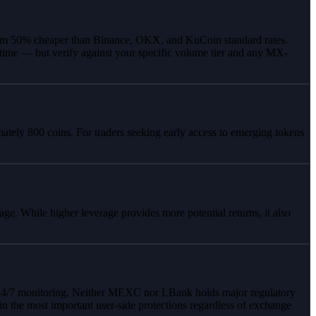
mum 50% cheaper than Binance, OKX, and KuCoin standard rates.
 time — but verify against your specific volume tier and any MX-
mately 800 coins. For traders seeking early access to emerging tokens
e. While higher leverage provides more potential returns, it also
nd 24/7 monitoring. Neither MEXC nor LBank holds major regulatory
 the most important user-side protections regardless of exchange