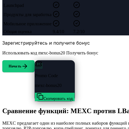
Launchpad
Продукты для заработка
Мобильное приложение
Общая оценка
9.4/10
7.2/10
Зарегистрируйтесь и получите бонус
Использовать код
mexc-bonus20
Получить бонус
Начать
Promo Code
mexc-bonus20
Скопировать код
Сравнение функций: MEXC против LB
MEXC предлагает один из наиболее полных наборов функций в
торговлю, P2P-торговлю, копи-трейдинг, лончпад для раннего д