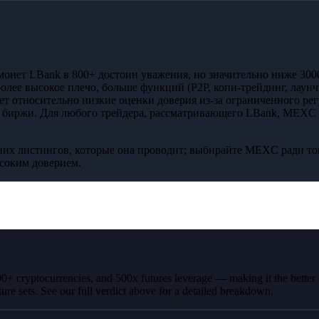
монет LBank в 800+ достоин уважения, но значительно ниже 3
олее высокое плечо, больше функций (P2P, копи-трейдинг, лаунч
 относительно низкие оценки доверия из-за ограниченного регу
 биржи. Для любого трейдера, рассматривающего LBank, MEXC п
их листингов, которые она проводит; выбирайте MEXC ради тог
соким доверием.
000+ cryptocurrencies, and 500x futures leverage — making it the better
ture sets. See our full verdict above for a detailed breakdown.