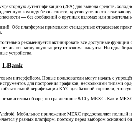
ухфакторную аутентификацию (2FA) для вывода средств, холодн
выделенную команду безопасности, круглосуточно отслеживающу
пасности — без сообщений о крупных взломах или значительных
нзий. Обе платформы применяют стандартные отраслевые практи
.
тоятельно рекомендуется активировать все доступные функции 
печивают наилучшую защиту от взлома аккаунта. Ни одна бирж
ные устройства.
в LBank
вым интерфейсом. Новые пользователи могут начать с упрощённ
нструментов для построения графиков, несколькими типами орд
з обязательной верификации KYC для базовой торговли, что сущ
м независимом обзоре, по сравнению с 8/10 у MEXC.
Как и MEXC,
Android. Мобильное приложение MEXC предоставляет полный на
личается у разных платформ, поэтому перед выбором основной б