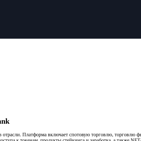
ank
 отрасли. Платформа включает спотовую торговлю, торговлю ф
оступа к токенам, продукты стейкинга и заработка, а также NFT