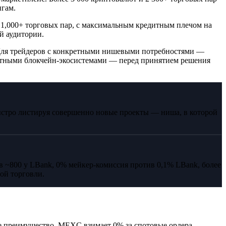
гам.
 и 1,000+ торговых пар, с максимальным кредитным плечом на
й аудитории.
 Для трейдеров с конкретными нишевыми потребностями —
етными блокчейн-экосистемами — перед принятием решения
ыстро листируя совершенно новые проекты — ниша, в которой
в ~800 у LBank, 0% мейкер-комиссия против 0,1% LBank, более
вой торговли.
ее преимущество. MEXC взимает 0% за спотовые ордера