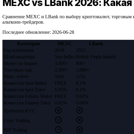
MEXC vs LBank 2026: Кака
Сравнение MEXC и LBank по выбору криптовалют, торговым ко
альткоин-трейдеров.
Последнее обновление
:
2026-06-28
Категория
MEXC
LBank
Год основания
2018
2015
Штаб-квартира
Seychelles
British Virgin Islands
Монет на бирже
3,000+
800+
Торговых пар
2,300+
1,000+
Макс. плечо
500x
125x
Комиссия Spot Maker
FREE
0.1%
Комиссия Spot Taker
0.05%
0.1%
Комиссия Futures Maker
FREE
0.02%
Комиссия Futures Taker
0.02%
0.06%
Требуется KYC
Copy Trading
P2P Trading