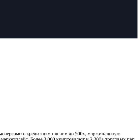
ьючерсами с кредитным плечом до 500x, маржинальную
-маркетплейс. Более 3 000 криптовалют и 2 300+ торговых пар