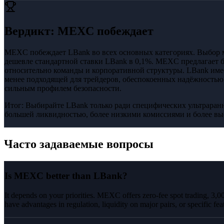
Вердикт
:
MEXC побеждает
MEXC побеждает LBank во всех основных категориях. Выбор 
дешевле стандартной ставки LBank в 0,1%. MEXC предлагает б
относительно команды и корпоративной структуры. LBank имеет
менее подходящей для трейдеров, обеспокоенных надёжностью
сильным профилем безопасности.
Итог:
Выбирайте LBank только ради специфических ультраранн
большей ликвидностью, более низкими комиссиями и более вы
Часто задаваемые вопросы
Is MEXC better than LBank?
It depends on your priorities. MEXC offers zero-fee spot trading, 3,
have advantages in regulation, liquidity on major pairs, or specific fea