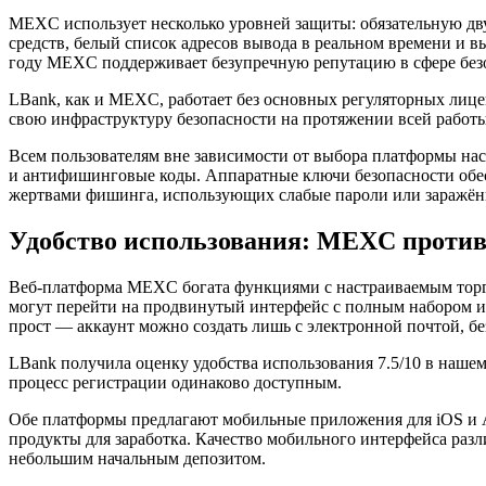
MEXC использует несколько уровней защиты: обязательную дв
средств, белый список адресов вывода в реальном времени и 
году MEXC поддерживает безупречную репутацию в сфере безо
LBank, как и MEXC, работает без основных регуляторных лице
свою инфраструктуру безопасности на протяжении всей работы
Всем пользователям вне зависимости от выбора платформы нас
и антифишинговые коды. Аппаратные ключи безопасности обес
жертвами фишинга, использующих слабые пароли или заражён
Удобство использования: MEXC проти
Веб-платформа MEXC богата функциями с настраиваемым торго
могут перейти на продвинутый интерфейс с полным набором и
прост — аккаунт можно создать лишь с электронной почтой, бе
LBank получила оценку удобства использования 7.5/10 в наше
процесс регистрации одинаково доступным.
Обе платформы предлагают мобильные приложения для iOS и 
продукты для заработка. Качество мобильного интерфейса раз
небольшим начальным депозитом.