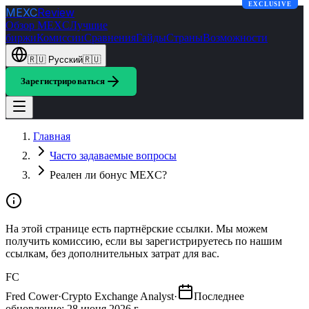
EXCLUSIVE
MEXC
Review
Обзор MEXC
Лучшие
биржи
Комиссии
Сравнения
Гайды
Страны
Возможности
🇷🇺
Русский
🇷🇺
Зарегистрироваться
Главная
Часто задаваемые вопросы
Реален ли бонус MEXC?
На этой странице есть партнёрские ссылки. Мы можем
получить комиссию, если вы зарегистрируетесь по нашим
ссылкам, без дополнительных затрат для вас.
FC
Fred Cower
·
Crypto Exchange Analyst
·
Последнее
обновление
:
28 июня 2026 г.