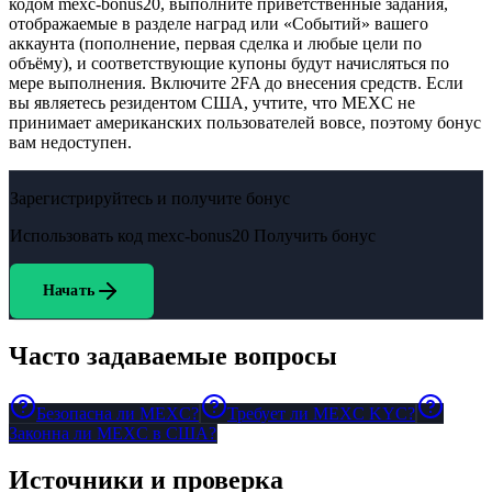
кодом mexc-bonus20, выполните приветственные задания,
отображаемые в разделе наград или «Событий» вашего
аккаунта (пополнение, первая сделка и любые цели по
объёму), и соответствующие купоны будут начисляться по
мере выполнения. Включите 2FA до внесения средств. Если
вы являетесь резидентом США, учтите, что MEXC не
принимает американских пользователей вовсе, поэтому бонус
вам недоступен.
Зарегистрируйтесь и получите бонус
Использовать код
mexc-bonus20
Получить бонус
Начать
Часто задаваемые вопросы
Безопасна ли MEXC?
Требует ли MEXC KYC?
Законна ли MEXC в США?
Источники и проверка