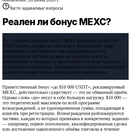
Часто задаваемые вопросы
Реален ли бонус MEXC?
Да — приветственный бонус MEXC размером до $10 000
USDT реален, однако он привязан к выполнению задач:
заявленная сумма является максимальным порогом,
открываемым частями по мере достижения целей по
пополнению и торговле, и выплачивается в виде купонов, а
не наличных для вывода. Большинство новых пользователей
реально получают лишь малую долю от максимума.
Приветственный бонус «до $10 000 USDT», рекламируемый
MEXC, действительно существует — это не обманный приём.
Однако слова «до» несут в себе большую нагрузку. $10 000 —
это теоретический максимум по всей программе
вознаграждений, а не единовременная сумма, попадающая в
кошелёк при регистрации. Вознаграждения разблокируются
частями, каждая из которых привязана к конкретному заданию
— например, первое пополнение, квалифицированная сделка
или достижение накопленного объёма торговли в течение