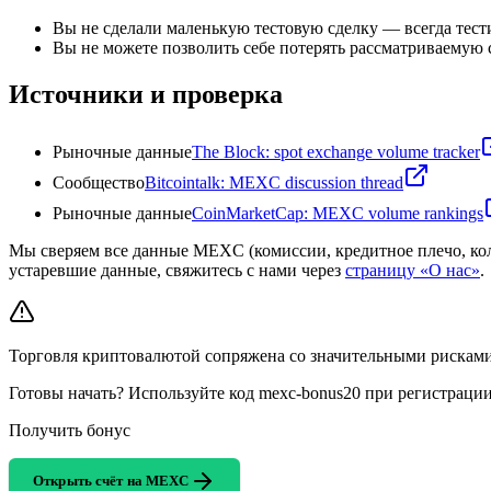
Вы не сделали маленькую тестовую сделку — всегда тест
Вы не можете позволить себе потерять рассматриваемую 
Источники и проверка
Рыночные данные
The Block: spot exchange volume tracker
Сообщество
Bitcointalk: MEXC discussion thread
Рыночные данные
CoinMarketCap: MEXC volume rankings
Мы сверяем все данные MEXC (комиссии, кредитное плечо, ко
устаревшие данные, свяжитесь с нами через
страницу «О нас»
.
Торговля криптовалютой сопряжена со значительными рисками.
Готовы начать? Используйте код mexc-bonus20 при регистрации
Получить бонус
Открыть счёт на MEXC