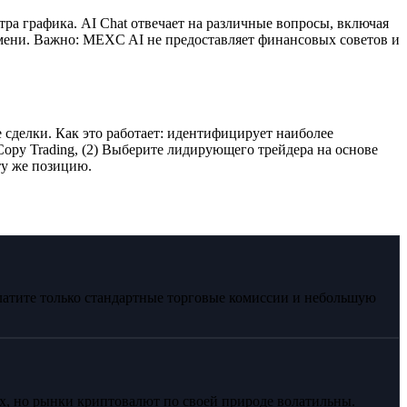
а графика. AI Chat отвечает на различные вопросы, включая
мени. Важно: MEXC AI не предоставляет финансовых советов и
 сделки. Как это работает: идентифицирует наиболее
opy Trading, (2) Выберите лидирующего трейдера на основе
ту же позицию.
латите только стандартные торговые комиссии и небольшую
х, но рынки криптовалют по своей природе волатильны.