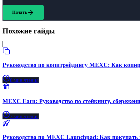
Начать
Похожие гайды
Руководство по копитрейдингу MEXC: Как копир
8
мин чтения
MEXC Earn: Руководство по стейкингу, сбережени
7
мин чтения
Руководство по MEXC Launchpad: Как покупать 