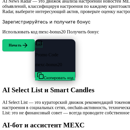
AI News Radar — это движок анализа настроений новостей ME
объявлений, классифицируя настроения по каждому криптоакти
Radar, выберите интересующий актив, проверьте оценку настр
Зарегистрируйтесь и получите бонус
Использовать код
mexc-bonus20
Получить бонус
Начать
Promo Code
mexc-bonus20
Скопировать код
AI Select List и Smart Candles
AI Select List — это кураторский движок рекомендаций токе
настроения в социальных сетях, онchain-активность, техничес
List: это не финансовый совет — всегда проводите собственное
AI-бот и ассистент MEXC