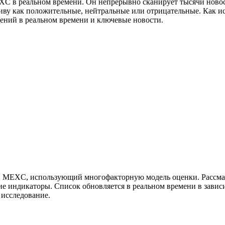
XC в реальном времени. Он непрерывно сканирует тысячи новос
ву как положительные, нейтральные или отрицательные. Как ис
оений в реальном времени и ключевые новости.
нов MEXC, использующий многофакторную модель оценки. Рассма
кие индикаторы. Список обновляется в реальном времени в зави
 исследование.