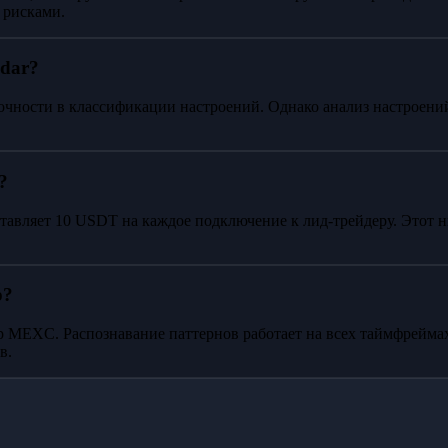
 рисками.
adar?
очности в классификации настроений. Однако анализ настроений
?
тавляет 10 USDT на каждое подключение к лид-трейдеру. Этот
р?
пар MEXC. Распознавание паттернов работает на всех таймфрейм
в.