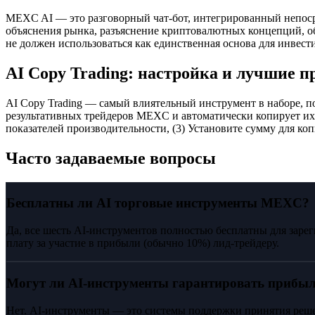
MEXC AI — это разговорный чат-бот, интегрированный непоср
объяснения рынка, разъяснение криптовалютных концепций, о
не должен использоваться как единственная основа для инвес
AI Copy Trading: настройка и лучшие 
AI Copy Trading — самый влиятельный инструмент в наборе, п
результативных трейдеров MEXC и автоматически копирует их п
показателей производительности, (3) Установите сумму для коп
Часто задаваемые вопросы
Бесплатны ли AI торговые инструменты MEXC?
Да, все шесть AI-инструментов полностью бесплатны для заре
плату за участие в прибыли (обычно 10%) лид-трейдеру.
Могут ли AI-инструменты гарантировать прибы
Нет. AI-инструменты — это системы поддержки принятия реше