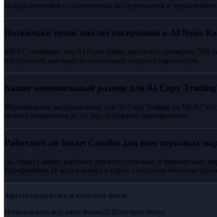
Всегда сочетайте с собственным исследованием и управлением
Насколько точен анализ настроений в AI News R
MEXC сообщает, что AI News Radar достигает примерно 78% т
настроениях как один из нескольких входных параметров.
Каков минимальный размер для AI Copy Trading
Минимальное распределение для AI Copy Trading на MEXC сос
можете копировать до 10 лид-трейдеров одновременно.
Работают ли Smart Candles для всех торговых па
Да, Smart Candles работает для всех спотовых и фьючерсных 
таймфреймах (4 часа и выше) и парах с высоким объёмом торго
Зарегистрируйтесь и получите бонус
Использовать код
mexc-bonus20
Получить бонус