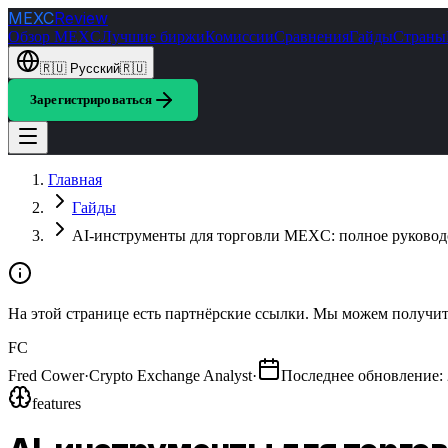
MEXC
Review
Обзор MEXC
Лучшие биржи
Комиссии
Сравнения
Гайды
Страны
🇷🇺
Русский
🇷🇺
Зарегистрироваться
Главная
Гайды
AI-инструменты для торговли MEXC: полное руковод
На этой странице есть партнёрские ссылки. Мы можем получить
FC
Fred Cower
·
Crypto Exchange Analyst
·
Последнее обновление
:
features