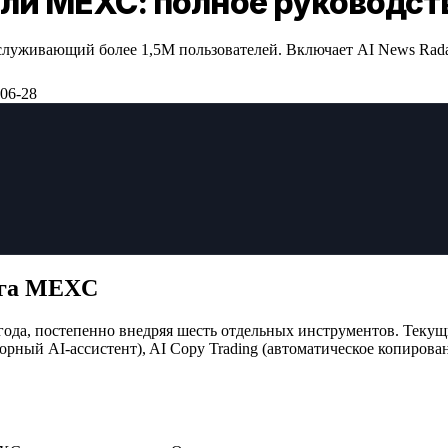
вли MEXC: полное руководст
живающий более 1,5M пользователей. Включает AI News Radar, AI
06-28
нга MEXC
да, постепенно внедряя шесть отдельных инструментов. Текущи
оворный AI-ассистент), AI Copy Trading (автоматическое копирован