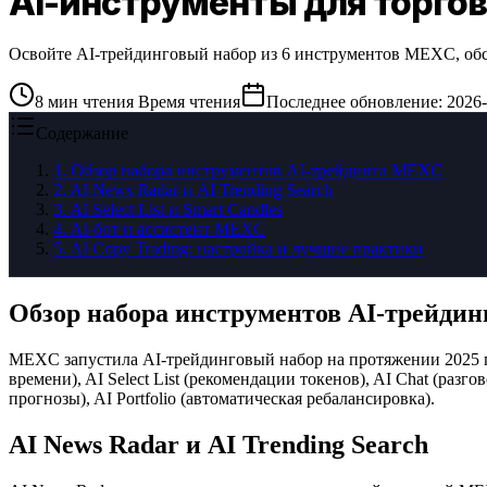
AI-инструменты для торго
Освойте AI-трейдинговый набор из 6 инструментов MEXC, обслу
8
мин чтения
Время чтения
Последнее обновление
:
2026-
Содержание
1
.
Обзор набора инструментов AI-трейдинга MEXC
2
.
AI News Radar и AI Trending Search
3
.
AI Select List и Smart Candles
4
.
AI-бот и ассистент MEXC
5
.
AI Copy Trading: настройка и лучшие практики
Обзор набора инструментов AI-трейди
MEXC запустила AI-трейдинговый набор на протяжении 2025 го
времени), AI Select List (рекомендации токенов), AI Chat (разг
прогнозы), AI Portfolio (автоматическая ребалансировка).
AI News Radar и AI Trending Search