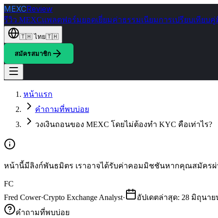
MEXC
Review
รีวิว MEXC
แพลตฟอร์มยอดเยี่ยม
ค่าธรรมเนียม
การเปรียบเทียบ
คู่
🇹🇭
ไทย
🇹🇭
สมัครสมาชิก
หน้าแรก
คำถามที่พบบ่อย
วงเงินถอนของ MEXC โดยไม่ต้องทำ KYC คือเท่าไร?
หน้านี้มีลิงก์พันธมิตร เราอาจได้รับค่าคอมมิชชันหากคุณสมัครผ่า
FC
Fred Cower
·
Crypto Exchange Analyst
·
อัปเดตล่าสุด
:
28 มิถุนาย
คำถามที่พบบ่อย