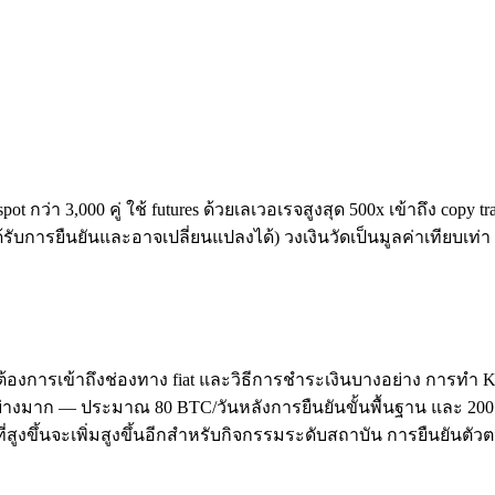
t กว่า 3,000 คู่ ใช้ futures ด้วยเลเวอเรจสูงสุด 500x เข้าถึง copy 
้รับการยืนยันและอาจเปลี่ยนแปลงได้) วงเงินวัดเป็นมูลค่าเทียบ
ต้องการเข้าถึงช่องทาง fiat และวิธีการชำระเงินบางอย่าง การทำ 
ย่างมาก — ประมาณ 80 BTC/วันหลังการยืนยันขั้นพื้นฐาน และ 200 BT
ูงขึ้นจะเพิ่มสูงขึ้นอีกสำหรับกิจกรรมระดับสถาบัน การยืนยันตัวตนม