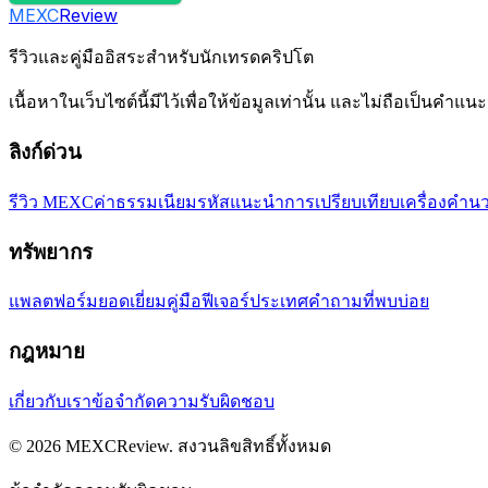
MEXC
Review
รีวิวและคู่มืออิสระสำหรับนักเทรดคริปโต
เนื้อหาในเว็บไซต์นี้มีไว้เพื่อให้ข้อมูลเท่านั้น และไม่ถือเป็นคำ
ลิงก์ด่วน
รีวิว MEXC
ค่าธรรมเนียม
รหัสแนะนำ
การเปรียบเทียบ
เครื่องคำน
ทรัพยากร
แพลตฟอร์มยอดเยี่ยม
คู่มือ
ฟีเจอร์
ประเทศ
คำถามที่พบบ่อย
กฎหมาย
เกี่ยวกับเรา
ข้อจำกัดความรับผิดชอบ
©
2026
MEXCReview
.
สงวนลิขสิทธิ์ทั้งหมด