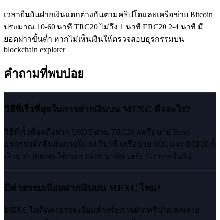
เวลายืนยันฝากเงินแตกต่างกันตามคริปโตและเครือข่าย Bitcoin
ประมาณ 10-60 นาที TRC20 ไม่ถึง 1 นาที ERC20 2-4 นาที มี
ยอดฝากขั้นต่ำ หากไม่เห็นเงินให้ตรวจสอบธุรกรรมบน
blockchain explorer
คำถามที่พบบ่อย
วิธีที่เร็วที่สุดในการฝากเงินบน MEXC คืออะไร?
วิธีที่เร็วที่สุดคือฝาก USDT ผ่าน TRC20 (เครือข่าย Tron)
ธุรกรรมมักยืนยันภายใน 60 วินาที เครือข่าย SOL และ BEP20 ก็
เร็วมาก Bitcoin ใช้เวลา 10-30 นาทีสำหรับ 1-2 การยืนยัน
มีค่าธรรมเนียมฝากเงินบน MEXC ไหม?
MEXC ไม่คิดค่าธรรมเนียมสำหรับการฝากคริปโต คุณจ่าย