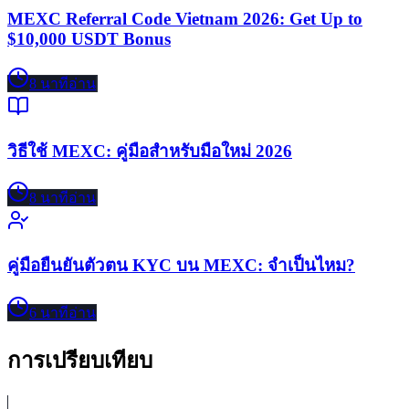
MEXC Referral Code Vietnam 2026: Get Up to
$10,000 USDT Bonus
8
นาทีอ่าน
วิธีใช้ MEXC: คู่มือสำหรับมือใหม่ 2026
8
นาทีอ่าน
คู่มือยืนยันตัวตน KYC บน MEXC: จำเป็นไหม?
6
นาทีอ่าน
การเปรียบเทียบ