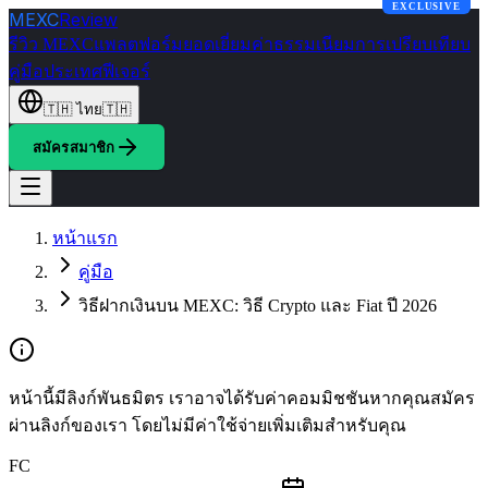
EXCLUSIVE
MEXC
Review
รีวิว MEXC
แพลตฟอร์มยอดเยี่ยม
ค่าธรรมเนียม
การเปรียบเทียบ
คู่มือ
ประเทศ
ฟีเจอร์
🇹🇭
ไทย
🇹🇭
สมัครสมาชิก
หน้าแรก
คู่มือ
วิธีฝากเงินบน MEXC: วิธี Crypto และ Fiat ปี 2026
หน้านี้มีลิงก์พันธมิตร เราอาจได้รับค่าคอมมิชชันหากคุณสมัคร
ผ่านลิงก์ของเรา โดยไม่มีค่าใช้จ่ายเพิ่มเติมสำหรับคุณ
FC