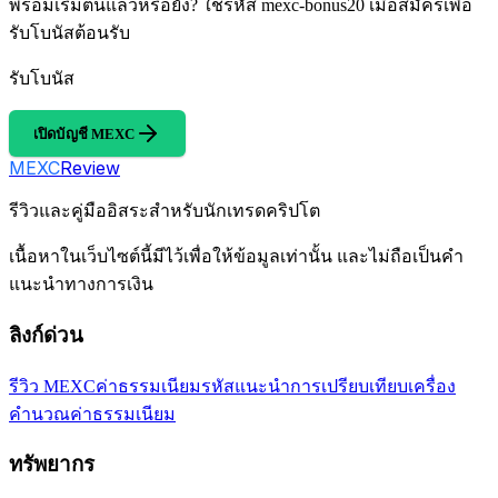
พร้อมเริ่มต้นแล้วหรือยัง? ใช้รหัส mexc-bonus20 เมื่อสมัครเพื่อ
รับโบนัสต้อนรับ
รับโบนัส
เปิดบัญชี MEXC
MEXC
Review
รีวิวและคู่มืออิสระสำหรับนักเทรดคริปโต
เนื้อหาในเว็บไซต์นี้มีไว้เพื่อให้ข้อมูลเท่านั้น และไม่ถือเป็นคำ
แนะนำทางการเงิน
ลิงก์ด่วน
รีวิว MEXC
ค่าธรรมเนียม
รหัสแนะนำ
การเปรียบเทียบ
เครื่อง
คำนวณค่าธรรมเนียม
ทรัพยากร