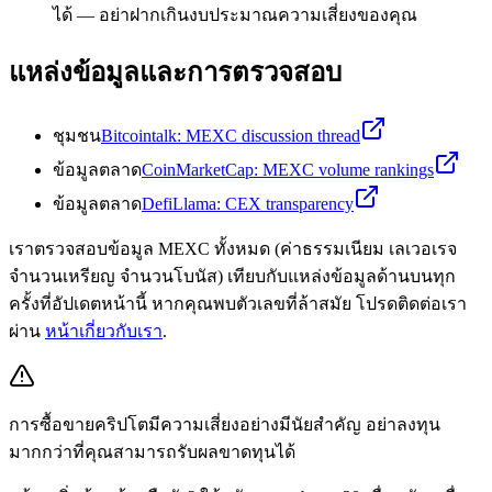
ได้ — อย่าฝากเกินงบประมาณความเสี่ยงของคุณ
แหล่งข้อมูลและการตรวจสอบ
ชุมชน
Bitcointalk: MEXC discussion thread
ข้อมูลตลาด
CoinMarketCap: MEXC volume rankings
ข้อมูลตลาด
DefiLlama: CEX transparency
เราตรวจสอบข้อมูล MEXC ทั้งหมด (ค่าธรรมเนียม เลเวอเรจ
จำนวนเหรียญ จำนวนโบนัส) เทียบกับแหล่งข้อมูลด้านบนทุก
ครั้งที่อัปเดตหน้านี้ หากคุณพบตัวเลขที่ล้าสมัย โปรดติดต่อเรา
ผ่าน
หน้าเกี่ยวกับเรา
.
การซื้อขายคริปโตมีความเสี่ยงอย่างมีนัยสำคัญ อย่าลงทุน
มากกว่าที่คุณสามารถรับผลขาดทุนได้