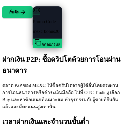
เริ่มต้น
Promo Code
mexc-bonus20
คัดลอกรหัส
ฝากเงิน P2P: ซื้อคริปโตด้วยการโอนผ่าน
ธนาคาร
ตลาด P2P ของ MEXC ให้ซื้อคริปโตจากผู้ใช้อื่นโดยตรงผ่าน
การโอนธนาคารหรือชำระเงินมือถือ ไปที่ OTC Trading เลือก
Buy และหาข้อเสนอที่เหมาะสม ทำธุรกรรมกับผู้ขายที่ยืนยัน
แล้วและมีคะแนนสูงเท่านั้น
เวลาฝากเงินและจำนวนขั้นต่ำ