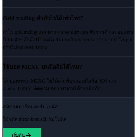
Grid trading ทำกำไรได้เท่าไหร่?
กำไร grid trading แตกต่าง ตลาด sideways ผันผวนดี ผลตอบแทน
ปี 10-30% เป็นไปได้ แต่ไม่รับประกัน หากราคาตกมากกำไร grid
อาจไม่ชดเชยขาดทุน
ใช้บอท MEXC บนมือถือได้ไหม?
ได้ บอทเทรด MEXC ใช้ได้เต็มที่บนแอปมือถือ (iOS และ
Android) สร้าง ติดตาม จัดการบอทได้จากมือถือ
สมัครสมาชิกและรับโบนัส
ใช้รหัส
mexc-bonus20
รับโบนัส
เริ่มต้น