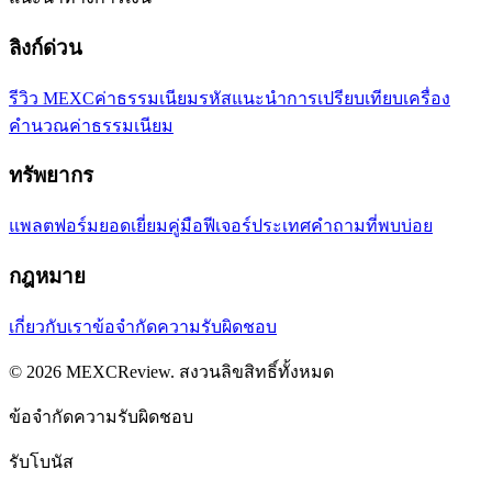
ลิงก์ด่วน
รีวิว MEXC
ค่าธรรมเนียม
รหัสแนะนำ
การเปรียบเทียบ
เครื่อง
คำนวณค่าธรรมเนียม
ทรัพยากร
แพลตฟอร์มยอดเยี่ยม
คู่มือ
ฟีเจอร์
ประเทศ
คำถามที่พบบ่อย
กฎหมาย
เกี่ยวกับเรา
ข้อจำกัดความรับผิดชอบ
©
2026
MEXCReview
.
สงวนลิขสิทธิ์ทั้งหมด
ข้อจำกัดความรับผิดชอบ
รับโบนัส