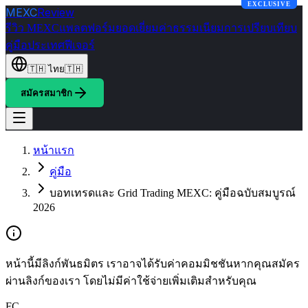
EXCLUSIVE
MEXC
Review
รีวิว MEXC
แพลตฟอร์มยอดเยี่ยม
ค่าธรรมเนียม
การเปรียบเทียบ
คู่มือ
ประเทศ
ฟีเจอร์
🇹🇭
ไทย
🇹🇭
สมัครสมาชิก
หน้าแรก
คู่มือ
บอทเทรดและ Grid Trading MEXC: คู่มือฉบับสมบูรณ์
2026
หน้านี้มีลิงก์พันธมิตร เราอาจได้รับค่าคอมมิชชันหากคุณสมัคร
ผ่านลิงก์ของเรา โดยไม่มีค่าใช้จ่ายเพิ่มเติมสำหรับคุณ
FC