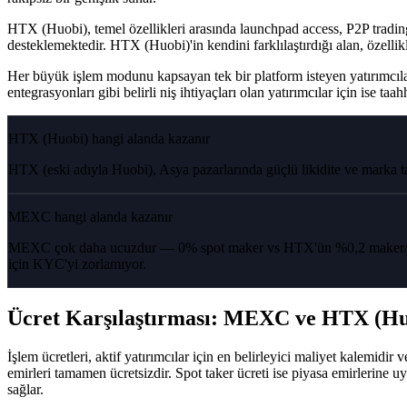
HTX (Huobi), temel özellikleri arasında launchpad access, P2P trading
desteklemektedir. HTX (Huobi)'in kendini farklılaştırdığı alan, özellikle h
Her büyük işlem modunu kapsayan tek bir platform isteyen yatırımcılar
entegrasyonları gibi belirli niş ihtiyaçları olan yatırımcılar için ise
HTX (Huobi) hangi alanda kazanır
HTX (eski adıyla Huobi), Asya pazarlarında güçlü likidite ve marka tanı
MEXC hangi alanda kazanır
MEXC çok daha ucuzdur — 0% spot maker vs HTX'ün %0,2 maker/taker'ı
için KYC'yi zorlamıyor.
Ücret Karşılaştırması: MEXC ve HTX (Hu
İşlem ücretleri, aktif yatırımcılar için en belirleyici maliyet kalemid
emirleri tamamen ücretsizdir. Spot taker ücreti ise piyasa emirlerine 
sağlar.