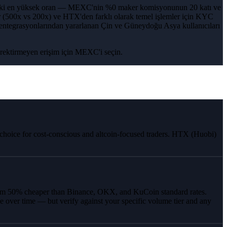
indeki en yüksek oran — MEXC'nin %0 maker komisyonunun 20 katı ve
or (500x vs 200x) ve HTX'den farklı olarak temel işlemler için KYC
i entegrasyonlarından yararlanan Çin ve Güneydoğu Asya kullanıcıları
erektirmeyen erişim için MEXC'i seçin.
 choice for cost-conscious and altcoin-focused traders. HTX (Huobi)
mum 50% cheaper than Binance, OKX, and KuCoin standard rates.
 over time — but verify against your specific volume tier and any