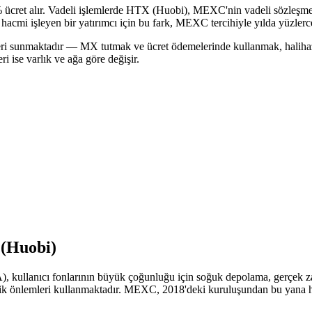
% ücret alır. Vadeli işlemlerde HTX (Huobi), MEXC'nin vadeli sözleşm
cmi işleyen bir yatırımcı için bu fark, MEXC tercihiyle yılda yüzlerce 
ri sunmaktadır — MX tutmak ve ücret ödemelerinde kullanmak, halihazır
i ise varlık ve ağa göre değişir.
(Huobi)
, kullanıcı fonlarının büyük çoğunluğu için soğuk depolama, gerçek zama
lik önlemleri kullanmaktadır. MEXC, 2018'deki kuruluşundan bu yana he