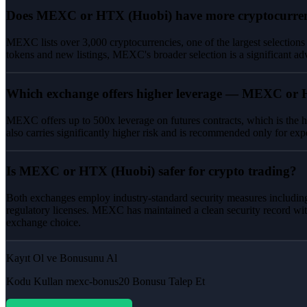
Does MEXC or HTX (Huobi) have more cryptocurren
MEXC lists over 3,000 cryptocurrencies, one of the largest selections
tokens and new listings, MEXC's broader selection is a significant ad
Which exchange offers higher leverage — MEXC or
MEXC offers up to 500x leverage on futures contracts, which is the h
also carries significantly higher risk and is recommended only for exp
Is MEXC or HTX (Huobi) safer for crypto trading?
Both exchanges employ industry-standard security measures including
regulatory licenses. MEXC has maintained a clean security record wit
exchange choice.
Kayıt Ol ve Bonusunu Al
Kodu Kullan
mexc-bonus20
Bonusu Talep Et