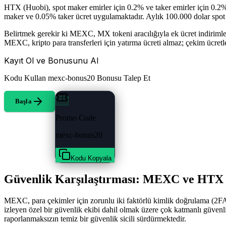
HTX (Huobi), spot maker emirler için 0.2% ve taker emirler için 0.2
maker ve 0.05% taker ücret uygulamaktadır. Aylık 100.000 dolar spot ha
Belirtmek gerekir ki MEXC, MX tokeni aracılığıyla ek ücret indirimle
MEXC, kripto para transferleri için yatırma ücreti almaz; çekim ücretler
Kayıt Ol ve Bonusunu Al
Kodu Kullan
mexc-bonus20
Bonusu Talep Et
Başla
Promo Code
mexc-bonus20
Kodu Kopyala
Güvenlik Karşılaştırması: MEXC ve HTX 
MEXC, para çekimler için zorunlu iki faktörlü kimlik doğrulama (2FA)
izleyen özel bir güvenlik ekibi dahil olmak üzere çok katmanlı güven
raporlanmaksızın temiz bir güvenlik sicili sürdürmektedir.