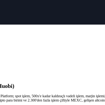
Huobi)
latform; spot işlem, 500x'e kadar kaldıraçlı vadeli işlem, marjin işlemi
to para birimi ve 2.300'den fazla işlem çiftiyle MEXC, gelişen altcoin'le