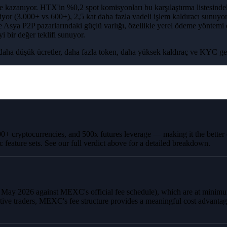
de kazanıyor. HTX'in %0,2 spot komisyonları bu karşılaştırma listes
liyor (3.000+ vs 600+), 2,5 kat daha fazla vadeli işlem kaldıracı sunuy
ve Asya P2P pazarlarındaki güçlü varlığı, özellikle yerel ödeme yöntem
 bir değer teklifi sunuyor.
k daha düşük ücretler, daha fazla token, daha yüksek kaldıraç ve KYC g
000+ cryptocurrencies, and 500x futures leverage — making it the better
c feature sets. See our full verdict above for a detailed breakdown.
d May 2026 against MEXC's official fee schedule), which are at mini
ive traders, MEXC's fee structure provides a meaningful cost advantage