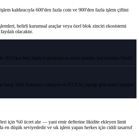
lem kaldıracıyla 600'den fazla coin ve 900'den fazla işlem çiftini
mleri, belirli kurumsal araçlar veya özel blok zinciri ekosistemi
faydalı olacaktır.
e 2013'ten beri faaliyet gösteren en uzun soluklu borsalardan biridir.
arşı 500x kaldıraca ulaşıyor ve HTX'in yaptığı gibi temel işlemler
ri için %0 ücret alır — yani emir defterine likidite ekleyen limit
da en düşük seviyededir ve sık işlem yapan herkes için ciddi tasarruf