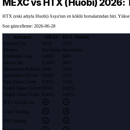
MEXC vs HTX (Huobi) 2026: T
HTX (eski adıyla Huobi) Asya'nın en köklü borsalarından biri. Yüksel
Son güncelleme
:
2026-06-28
Kategori
MEXC
HTX (Huobi)
Kuruluş Yılı
2018
2013
Merkez
Seychelles
Seychelles
Listelenen Coin
3,000+
600+
İşlem Çifti
2,300+
900+
Maksimum Kaldıraç
500x
200x
Spot Maker Ücreti
FREE
0.2%
Spot Taker Ücreti
0.05%
0.2%
Vadeli Maker Ücreti
FREE
0.02%
Vadeli Taker Ücreti
0.02%
0.05%
KYC Gerekli mi
Copy Trading
P2P Trading