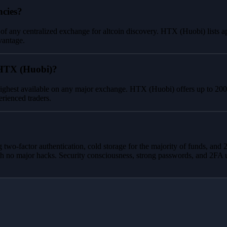
cies?
 of any centralized exchange for altcoin discovery. HTX (Huobi) lists a
vantage.
 HTX (Huobi)?
ighest available on any major exchange. HTX (Huobi) offers up to 200x 
erienced traders.
 two-factor authentication, cold storage for the majority of funds, 
h no major hacks. Security consciousness, strong passwords, and 2FA us