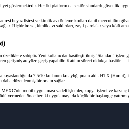
yet göstermektedir. Her iki platform da sektör standardı güvenlik uyg
adresi beyaz listesi ve kimlik avı önleme kodları dahil mevcut tüm güvenl
lar. Hiçbir borsa, kimlik avı saldırıları, zayıf parolalar veya kötü amaçl
i)
özelliklere sahiptir. Yeni kullanıcılar basitleştirilmiş "Standart" işlem
 içeren gelişmiş arayüze geçiş yapabilir. Katılım süreci oldukça basittir
ıyaslandığında 7.5/10 kullanım kolaylığı puanı aldı.
HTX (Huobi), i
in daha düzenlenmiş bir ortam sağlar.
MEXC'nin mobil uygulaması vadeli işlemler, kopya işlemi ve kazanç ürü
aahhüdü vermeden önce her iki uygulamayı da küçük bir başlangıç yatırımıyl