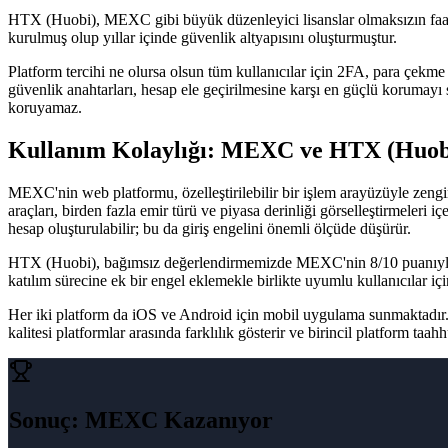
HTX (Huobi), MEXC gibi büyük düzenleyici lisanslar olmaksızın faali
kurulmuş olup yıllar içinde güvenlik altyapısını oluşturmuştur.
Platform tercihi ne olursa olsun tüm kullanıcılar için 2FA, para çekme 
güvenlik anahtarları, hesap ele geçirilmesine karşı en güçlü korumayı sağ
koruyamaz.
Kullanım Kolaylığı: MEXC ve HTX (Huob
MEXC'nin web platformu, özelleştirilebilir bir işlem arayüzüyle zengin 
araçları, birden fazla emir türü ve piyasa derinliği görselleştirmeleri
hesap oluşturulabilir; bu da giriş engelini önemli ölçüde düşürür.
HTX (Huobi), bağımsız değerlendirmemizde MEXC'nin 8/10 puanıyla k
katılım sürecine ek bir engel eklemekle birlikte uyumlu kullanıcılar iç
Her iki platform da iOS ve Android için mobil uygulama sunmaktadır. 
kalitesi platformlar arasında farklılık gösterir ve birincil platform t
Sonuç
:
MEXC Kazanıyor