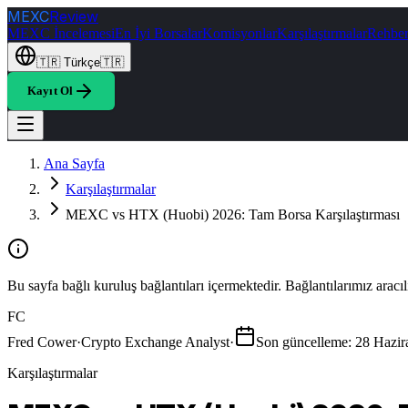
MEXC
Review
MEXC İncelemesi
En İyi Borsalar
Komisyonlar
Karşılaştırmalar
Rehber
🇹🇷
Türkçe
🇹🇷
Kayıt Ol
Ana Sayfa
Karşılaştırmalar
MEXC vs HTX (Huobi) 2026: Tam Borsa Karşılaştırması
Bu sayfa bağlı kuruluş bağlantıları içermektedir. Bağlantılarımız aracı
FC
Fred Cower
·
Crypto Exchange Analyst
·
Son güncelleme
:
28 Hazir
Karşılaştırmalar