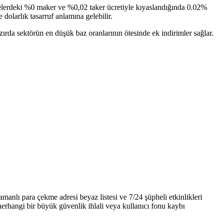
elerdeki %0 maker ve %0,02 taker ücretiyle kıyaslandığında 0.02%
dolarlık tasarruf anlamına gelebilir.
da sektörün en düşük baz oranlarının ötesinde ek indirimler sağlar.
nlı para çekme adresi beyaz listesi ve 7/24 şüpheli etkinlikleri
rhangi bir büyük güvenlik ihlali veya kullanıcı fonu kaybı