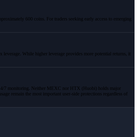
pproximately 600 coins. For traders seeking early access to emerging
leverage. While higher leverage provides more potential returns, it
and 24/7 monitoring. Neither MEXC nor HTX (Huobi) holds major
age remain the most important user-side protections regardless of