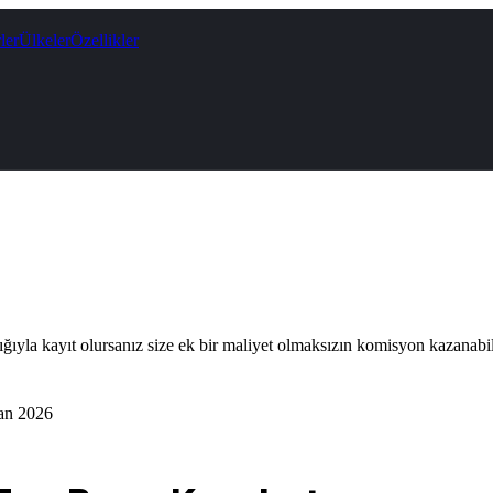
ler
Ülkeler
Özellikler
lığıyla kayıt olursanız size ek bir maliyet olmaksızın komisyon kazanabil
an 2026