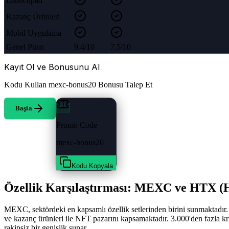
Launchpad
Kazanç Ürünleri
Mobil Uygulama
Genel Puan
9.4/10
7.5/10
Kayıt Ol ve Bonusunu Al
Kodu Kullan
mexc-bonus20
Bonusu Talep Et
Başla
Promo Code
mexc-bonus20
Kodu Kopyala
Özellik Karşılaştırması: MEXC ve HTX (
MEXC, sektördeki en kapsamlı özellik setlerinden birini sunmaktadır. P
ve kazanç ürünleri ile NFT pazarını kapsamaktadır. 3.000'den fazla krip
rakipsiz bir genişlik sunar.