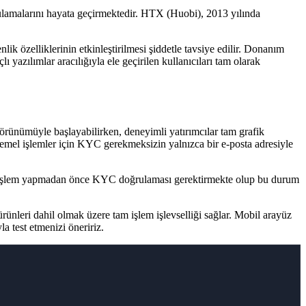
ulamalarını hayata geçirmektedir. HTX (Huobi), 2013 yılında
ik özelliklerinin etkinleştirilmesi şiddetle tavsiye edilir. Donanım
ı yazılımlar aracılığıyla ele geçirilen kullanıcıları tam olarak
 görünümüyle başlayabilirken, deneyimli yatırımcılar tam grafik
 — temel işlemler için KYC gerekmeksizin yalnızca bir e-posta adresiyle
şlem yapmadan önce KYC doğrulaması gerektirmekte olup bu durum
nleri dahil olmak üzere tam işlem işlevselliği sağlar. Mobil arayüz
a test etmenizi öneririz.