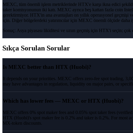
MEXC, tüm önemli işlem metriklerinde HTX'e karşı ikna edici şekil
taker komisyonunun iki katı. MEXC ayrıca beş kattan fazla coin liste
gerektirmiyor. HTX'in ana avantajları on yıllık operasyonel geçmişi 
için. Diğer bölgelerdeki yatırımcılar için MEXC önemli ölçüde daha iyi
Sonuç:
Asya piyasası likiditesi ve uzun geçmiş için HTX'i seçin; ço
Sıkça Sorulan Sorular
Is MEXC better than HTX (Huobi)?
It depends on your priorities. MEXC offers zero-fee spot trading, 3,
may have advantages in regulation, liquidity on major pairs, or specifi
Which has lower fees — MEXC or HTX (Huobi)?
MEXC offers 0% spot maker fees and 0.05% spot taker fees (verifie
HTX (Huobi)'s spot maker fee is 0.2% and taker is 0.2%. For most act
MX-token discounts.