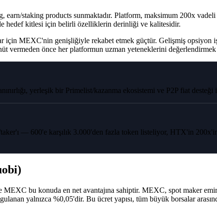
, earn/staking products sunmaktadır. Platform, maksimum 200x vadeli iş
edef kitlesi için belirli özelliklerin derinliği ve kalitesidir.
 için MEXC'nin genişliğiyle rekabet etmek güçtür. Gelişmiş opsiyon işle
 taahhüt vermeden önce her platformun uzman yeteneklerini değerlendirmek 
nırlığı, yerleşik bir Primelist/kazanma ekosistemi ve P2P fiat desteği il
 — 600'e karşılık 3.000'den fazla token listeliyor, HTX'in 200x'ine k
obi)
ir ve MEXC bu konuda en net avantajına sahiptir. MEXC, spot maker emirle
uygulanan yalnızca %0,05'dir. Bu ücret yapısı, tüm büyük borsalar arasın