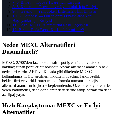
7
.
5. Bitget — Kopya Ticaret İçin En İyisi
8
.
6. Kraken — Güvenlik ve Uyumluluk İçin En İyisi
9
.
7. Gate.io — Yeni Token Listemeleri İçin En İyisi
10
.
8. Coinbase — Düzenlenmiş Piyasalarda Yeni
Başlayanlar İçin En İyisi
11
.
Doğru MEXC Alternatifini Nasıl Seçersiniz
12
.
Birden Fazla Borsa Kullanabilir misiniz?
Neden MEXC Alternatifleri
Düşünülmeli?
MEXC, 2.700'den fazla token, sıfır spot işlem ücreti ve 200x
kaldıraç sunan popüler bir borsadır. Ancak alternatif aramanın haklı
nedenleri vardır. ABD ve Kanada gibi ülkelerde MEXC
kullanılamaz. KYC tercihleri, likidite ihtiyaçları, farklı özellik
beklentileri ve varlıklarınızı tek platformda tutmama stratejisi
alternatif aramanın başlıca sebeplerindendir. Özellikle büyük emirler
veren yatırımcılar, daha derin emir defterlerine sahip borsalarda daha
az slipaj yaşar.
Hızlı Karşılaştırma: MEXC ve En İyi
Alternatifler