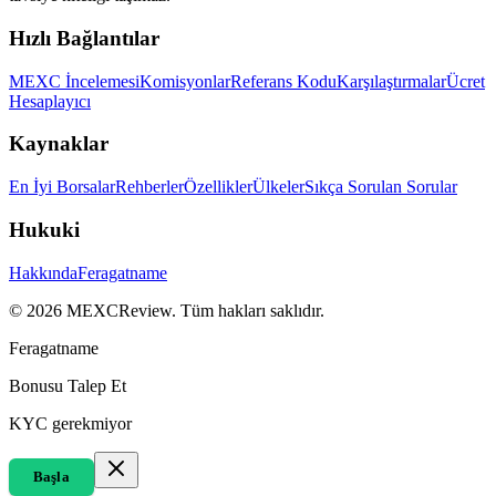
Hızlı Bağlantılar
MEXC İncelemesi
Komisyonlar
Referans Kodu
Karşılaştırmalar
Ücret
Hesaplayıcı
Kaynaklar
En İyi Borsalar
Rehberler
Özellikler
Ülkeler
Sıkça Sorulan Sorular
Hukuki
Hakkında
Feragatname
©
2026
MEXCReview
.
Tüm hakları saklıdır.
Feragatname
Bonusu Talep Et
KYC gerekmiyor
Başla