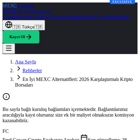
EXCLUSIVE
MEXC
Review
MEXC İncelemesi
En İyi
Borsalar
Komisyonlar
Karşılaştırmalar
Rehberler
Ülkeler
Özellikler
🇹🇷
Türkçe
🇹🇷
Kayıt Ol
Ana Sayfa
Rehberler
En İyi MEXC Alternatifleri: 2026 Karşılaştırmalı Kripto
Borsaları
Bu sayfa bağlı kuruluş bağlantıları içermektedir. Bağlantılarımız
aracılığıyla kayıt olursanız size ek bir maliyet olmaksızın komisyon
kazanabiliriz.
FC
Fred Cower
·
Crypto Exchange Analyst
·
Son güncelleme
:
28