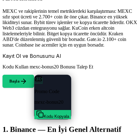
MEXC ve rakiplerinin temel metriklerdeki karşılaştırması: MEXC
sıfır spot ücreti ve 2.700+ coin ile öne çıkar. Binance en yüksek
likiditeyi sunar. Bybit türev işlemler ve kopya ticarette liderdir. OKX
Web3 cüzdan entegrasyonu sağlar. KuCoin erken altcoin
listelemeleriyle bilinir. Bitget kopya ticarette öncüdür. Kraken
ABD'de düzenlenmiş güvenli bir borsadır. Gate.io 2.100+ coin
sunar. Coinbase ise acemiler için en uygun borsadır.
Kayıt Ol ve Bonusunu Al
Kodu Kullan
mexc-bonus20
Bonusu Talep Et
Başla
Promo Code
mexc-bonus20
Kodu Kopyala
1. Binance — En İyi Genel Alternatif