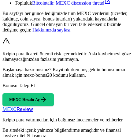
Topluluk
Bitcointalk: MEXC discussion thread
Bu sayfayı her güncellediğimizde tüm MEXC verilerini (ücretler,
kaldıraç, coin sayısı, bonus tutarları) yukarıdaki kaynaklarla
doğruluyoruz. Güncel olmayan bir veri fark ederseniz bizimle
iletişime geçin:
Hakkımızda sayfası
.
Kripto para ticareti önemli risk içermektedir. Asla kaybetmeyi göze
alamayacağınızdan fazlasını yatırmayın.
Başlamaya hazır mısınız? Kayıt olurken hoş geldin bonusunuzu
almak için mexc-bonus20 kodunu kullanın.
Bonusu Talep Et
MEXC Hesabı Aç
MEXC
Review
Kripto para yatırımcıları için bağımsız incelemeler ve rehberler.
Bu sitedeki içerik yalnızca bilgilendirme amaçlıdır ve finansal
tavsiye niteliği taşımaz.