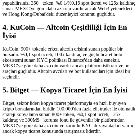
yapabilirsiniz. 350+ token, %0,1/%0,15 spot ücreti ve 125x kaldıraç
sunar. MEXC'ye göre daha az coin vardır ancak Web3 yetenekleri
ve Hong Kong/Dubai'deki düzenleyici konumu güçlüdür.
4. KuCoin — Altcoin Çeşitliliği İçin En
İyisi
KuCoin, 900+ tokenle erken altcoin erişimi sunan popüler bir
borsadır. %0,1 spot ücreti, 100x kaldıraç ve güçlü ticaret botu
ekosistemi sunar. KYC politikası Binance'dan daha esnektir.
MEXC'ye göre daha az coin vardır ancak platform istikrarı ve bot
araçları güçlüdür. Altcoin avcıları ve bot kullanıcıları için ideal bir
seçimdir.
5. Bitget — Kopya Ticaret İçin En İyisi
Bitget, sektör lideri kopya ticaret platformuyla en hızlı büyüyen
kripto borsalarından biridir. 100.000'den fazla elit trader ile otomatik
strateji kopyalama sunar. 800+ token, %0,1 spot ücreti, 125x
kaldıraç ve 300M$+ koruma fonu ile güvenilir bir platformdur.
MEXC'ye göre daha az coin ve zorunlu KYC dezavantajları vardır
ancak kopya ticaret konusunda tartışmasız liderdir.