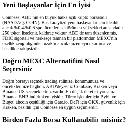
Yeni Başlayanlar İçin En İyisi
Coinbase, ABD'nin en büyük halka açık kripto borsasıdır
(NASDAQ: COIN). Basit arayüzü yeni başlayanlar için idealdir
ancak %0,4-%0,6 spot ücretleri sektörün en yüksekleri arasındadır.
250 token listelenir, kaldıraç yoktur. ABD'de tam düzenlenmiş,
FDIC sigortalı ve herkesçe tanınan bir platformdur. MEXC'nin
özellik zenginliğinden uzaktır ancak düzenleyici koruma ve
basitlikte rakipsizdir.
Doğru MEXC Alternatifini Nasıl
Seçersiniz
Doğru borsayı seçmek trading stilinize, konumunuza ve
önceliklerinize bağlıdır. ABD'deyseniz Coinbase, Kraken veya
Binance.US seçenekleriniz vardır. En düşük ücret istiyorsanız
Binance BNB indirimi en iyisidir. Türev işlemler için Bybit ve
Bitget, altcoin çeşitliliği için Gate.io, DeFi için OKX, güvenlik için
Kraken, basitlik için Coinbase en uygun seçimlerdir.
Birden Fazla Borsa Kullanabilir misiniz?