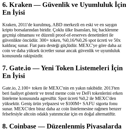
6. Kraken — Güvenlik ve Uyumluluk İçin
En İyisi
Kraken, 2011'de kurulmuş, ABD merkezli en eski ve en saygın
kripto borsalarından biridir. Çoklu ülke lisansları, hiç hacklenme
geçmişi olmaması ve düzenli proof-of-reserves denetimleri ile
güvenlikte öncüdür. 300+ token, %0,16/%0,26 spot ücreti ve 50x
kaldıraç sunar. Fiat para desteği güçlüdür. MEXC'ye göre daha az
coin ve daha yüksek ücretler sunar ancak güvenlik ve uyumluluk
konusunda rakipsizdir.
7. Gate.io — Yeni Token Listemeleri İçin
En İyisi
Gate.io, 2.100+ token ile MEXC'nin en yakın rakibidir. 2013'ten
beri faaliyet gösterir ve trend meme coin ve DeFi tokenlerini erken
listeleme konusunda agresiftir. Spot ücreti %0,2 ile MEXC'den
yüksektir. Geniş ürün yelpazesi ve $100M+ SAFU sigorta fonu
sunar. MEXC'den biraz daha az coin listelemesine rağmen benzer
felsefesiyle altcoin odaklı yatırımcılar için en doğal alternatiftir.
8. Coinbase — Düzenlenmiş Piyasalarda