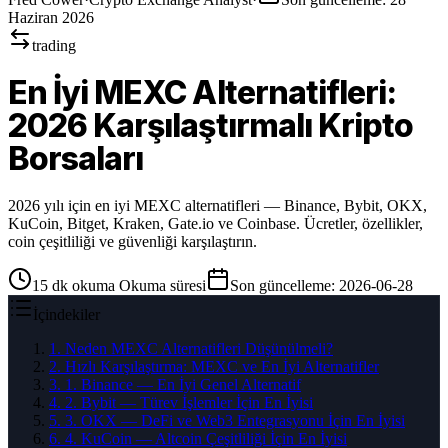
Haziran 2026
trading
En İyi MEXC Alternatifleri:
2026 Karşılaştırmalı Kripto
Borsaları
2026 yılı için en iyi MEXC alternatifleri — Binance, Bybit, OKX,
KuCoin, Bitget, Kraken, Gate.io ve Coinbase. Ücretler, özellikler,
coin çeşitliliği ve güvenliği karşılaştırın.
15
dk okuma
Okuma süresi
Son güncelleme
:
2026-06-28
İçindekiler
1
.
Neden MEXC Alternatifleri Düşünülmeli?
2
.
Hızlı Karşılaştırma: MEXC ve En İyi Alternatifler
3
.
1. Binance — En İyi Genel Alternatif
4
.
2. Bybit — Türev İşlemler İçin En İyisi
5
.
3. OKX — DeFi ve Web3 Entegrasyonu İçin En İyisi
6
.
4. KuCoin — Altcoin Çeşitliliği İçin En İyisi