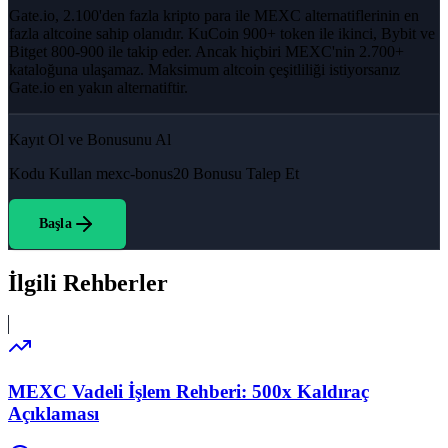
Gate.io, 2.100'den fazla kripto para ile MEXC alternatiflerinin en
fazla altcoine sahip olanıdır. KuCoin 900+ token ile ikinci, Bybit ve
Bitget 800-900 ile takip eder. Ancak hiçbiri MEXC'nin 2.700+
kataloğuna ulaşamaz. Maksimum altcoin çeşitliliği istiyorsanız
Gate.io en yakın alternatiftir.
Kayıt Ol ve Bonusunu Al
Kodu Kullan
mexc-bonus20
Bonusu Talep Et
Başla
İlgili Rehberler
MEXC Vadeli İşlem Rehberi: 500x Kaldıraç
Açıklaması