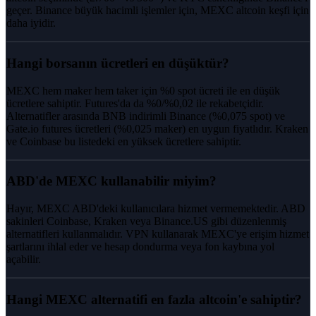
geçer. Binance büyük hacimli işlemler için, MEXC altcoin keşfi için
daha iyidir.
Hangi borsanın ücretleri en düşüktür?
MEXC hem maker hem taker için %0 spot ücreti ile en düşük
ücretlere sahiptir. Futures'da da %0/%0,02 ile rekabetçidir.
Alternatifler arasında BNB indirimli Binance (%0,075 spot) ve
Gate.io futures ücretleri (%0,025 maker) en uygun fiyatlıdır. Kraken
ve Coinbase bu listedeki en yüksek ücretlere sahiptir.
ABD'de MEXC kullanabilir miyim?
Hayır, MEXC ABD'deki kullanıcılara hizmet vermemektedir. ABD
sakinleri Coinbase, Kraken veya Binance.US gibi düzenlenmiş
alternatifleri kullanmalıdır. VPN kullanarak MEXC'ye erişim hizmet
şartlarını ihlal eder ve hesap dondurma veya fon kaybına yol
açabilir.
Hangi MEXC alternatifi en fazla altcoin'e sahiptir?