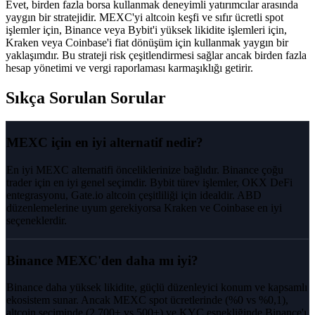
Evet, birden fazla borsa kullanmak deneyimli yatırımcılar arasında
yaygın bir stratejidir. MEXC'yi altcoin keşfi ve sıfır ücretli spot
işlemler için, Binance veya Bybit'i yüksek likidite işlemleri için,
Kraken veya Coinbase'i fiat dönüşüm için kullanmak yaygın bir
yaklaşımdır. Bu strateji risk çeşitlendirmesi sağlar ancak birden fazla
hesap yönetimi ve vergi raporlaması karmaşıklığı getirir.
Sıkça Sorulan Sorular
MEXC için en iyi alternatif nedir?
En iyi MEXC alternatifi önceliklerinize bağlıdır. Binance çoğu
trader için en iyi genel seçimdir. Bybit türev işlemler, OKX DeFi
entegrasyonu, Gate.io altcoin çeşitliliği için idealdir. ABD
düzenlemelerine uyum gerekiyorsa Kraken ve Coinbase en iyi
seçeneklerdir.
Binance MEXC'den daha mı iyi?
Binance daha yüksek likidite, güçlü düzenleyici konum ve kapsamlı
ekosistem sunar. Ancak MEXC spot ücretlerinde (%0 vs %0,1),
altcoin seçiminde (2.700+ vs 500+) ve KYC esnekliğinde Binance'ı