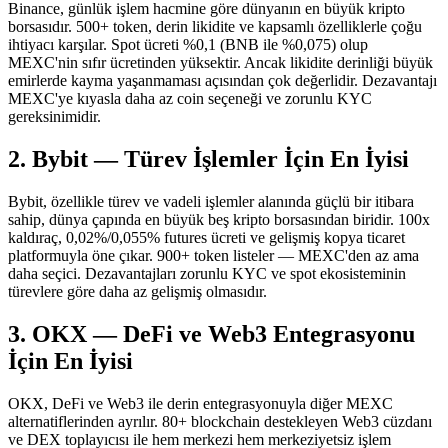
Binance, günlük işlem hacmine göre dünyanın en büyük kripto
borsasıdır. 500+ token, derin likidite ve kapsamlı özelliklerle çoğu
ihtiyacı karşılar. Spot ücreti %0,1 (BNB ile %0,075) olup
MEXC'nin sıfır ücretinden yüksektir. Ancak likidite derinliği büyük
emirlerde kayma yaşanmaması açısından çok değerlidir. Dezavantajı
MEXC'ye kıyasla daha az coin seçeneği ve zorunlu KYC
gereksinimidir.
2. Bybit — Türev İşlemler İçin En İyisi
Bybit, özellikle türev ve vadeli işlemler alanında güçlü bir itibara
sahip, dünya çapında en büyük beş kripto borsasından biridir. 100x
kaldıraç, 0,02%/0,055% futures ücreti ve gelişmiş kopya ticaret
platformuyla öne çıkar. 900+ token listeler — MEXC'den az ama
daha seçici. Dezavantajları zorunlu KYC ve spot ekosisteminin
türevlere göre daha az gelişmiş olmasıdır.
3. OKX — DeFi ve Web3 Entegrasyonu
İçin En İyisi
OKX, DeFi ve Web3 ile derin entegrasyonuyla diğer MEXC
alternatiflerinden ayrılır. 80+ blockchain destekleyen Web3 cüzdanı
ve DEX toplayıcısı ile hem merkezi hem merkeziyetsiz işlem