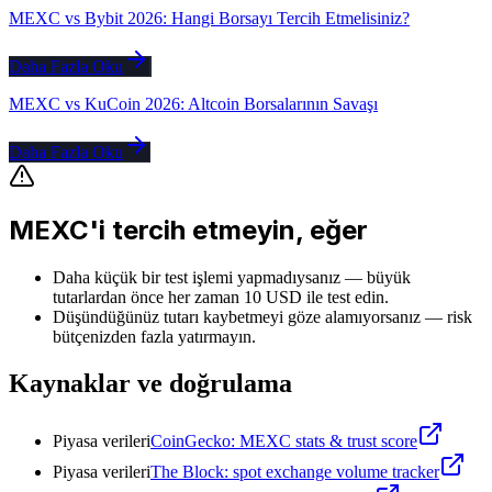
MEXC vs Bybit 2026: Hangi Borsayı Tercih Etmelisiniz?
Daha Fazla Oku
MEXC vs KuCoin 2026: Altcoin Borsalarının Savaşı
Daha Fazla Oku
MEXC'i tercih etmeyin, eğer
Daha küçük bir test işlemi yapmadıysanız — büyük
tutarlardan önce her zaman 10 USD ile test edin.
Düşündüğünüz tutarı kaybetmeyi göze alamıyorsanız — risk
bütçenizden fazla yatırmayın.
Kaynaklar ve doğrulama
Piyasa verileri
CoinGecko: MEXC stats & trust score
Piyasa verileri
The Block: spot exchange volume tracker