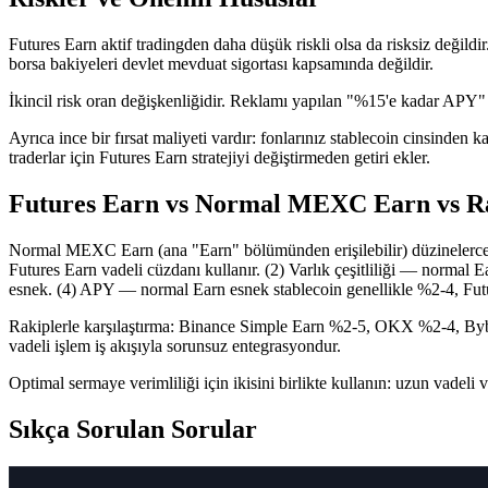
Futures Earn aktif tradingden daha düşük riskli olsa da risksiz değildi
borsa bakiyeleri devlet mevduat sigortası kapsamında değildir.
İkincil risk oran değişkenliğidir. Reklamı yapılan "%15'e kadar APY" b
Ayrıca ince bir fırsat maliyeti vardır: fonlarınız stablecoin cinsinden
traderlar için Futures Earn stratejiyi değiştirmeden getiri ekler.
Futures Earn vs Normal MEXC Earn vs R
Normal MEXC Earn (ana "Earn" bölümünden erişilebilir) düzinelerce kr
Futures Earn vadeli cüzdanı kullanır. (2) Varlık çeşitliliği — norm
esnek. (4) APY — normal Earn esnek stablecoin genellikle %2-4, Fu
Rakiplerle karşılaştırma: Binance Simple Earn %2-5, OKX %2-4, Bybi
vadeli işlem iş akışıyla sorunsuz entegrasyondur.
Optimal sermaye verimliliği için ikisini birlikte kullanın: uzun vadeli 
Sıkça Sorulan Sorular