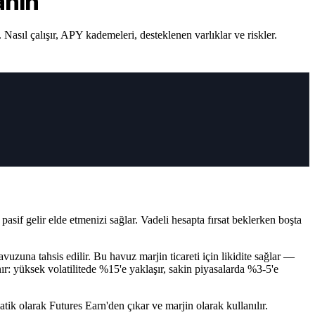
anın
l çalışır, APY kademeleri, desteklenen varlıklar ve riskler.
f gelir elde etmenizi sağlar. Vadeli hesapta fırsat beklerken boşta
uzuna tahsis edilir. Bu havuz marjin ticareti için likidite sağlar —
anır: yüksek volatilitede %15'e yaklaşır, sakin piyasalarda %3-5'e
tik olarak Futures Earn'den çıkar ve marjin olarak kullanılır.