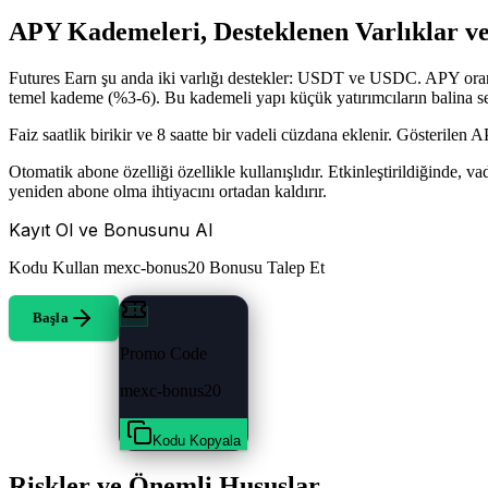
APY Kademeleri, Desteklenen Varlıklar v
Futures Earn şu anda iki varlığı destekler: USDT ve USDC. APY ora
temel kademe (%3-6). Bu kademeli yapı küçük yatırımcıların balina se
Faiz saatlik birikir ve 8 saatte bir vadeli cüzdana eklenir. Gösterilen 
Otomatik abone özelliği özellikle kullanışlıdır. Etkinleştirildiğinde, 
yeniden abone olma ihtiyacını ortadan kaldırır.
Kayıt Ol ve Bonusunu Al
Kodu Kullan
mexc-bonus20
Bonusu Talep Et
Başla
Promo Code
mexc-bonus20
Kodu Kopyala
Riskler ve Önemli Hususlar