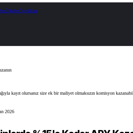
ler
Ülkeler
Özellikler
azanın
lığıyla kayıt olursanız size ek bir maliyet olmaksızın komisyon kazanabil
an 2026