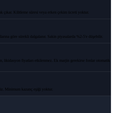
k çıkar. Kilitleme süresi veya erken çekim ücreti yoktur.
ına göre sürekli dalgalanır. Sakin piyasalarda %2-5'e düşebilir.
n, likidasyon fiyatları etkilenmez. Ek marjin gerekirse fonlar otomatik
iniz. Minimum kazanç eşiği yoktur.