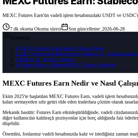
MEXC Futures Earn: Stableco
MEXC Futures Earn'ün vadeli işlem hesabınızdaki USDT ve USDC'de ak
7
dk okuma
Okuma süresi
Son güncelleme
:
2026-06-28
İçindekiler
1
.
MEXC Futures Earn Nedir ve Nasıl Çalışır
2
.
APY Kademeleri, Desteklenen Varlıklar ve Otomatik Abone
3
.
Riskler ve Önemli Hususlar
4
.
Futures Earn vs Normal MEXC Earn vs Rakipler
MEXC Futures Earn Nedir ve Nasıl Çalışı
Ekim 2025'te başlatılan MEXC Futures Earn, vadeli işlem hesabınızda
kalan sermayeden sıfır getiri elde eden traderlara çözüm olarak tasarla
Mekanik basittir: Futures Earn etkinleştirildiğinde, vadeli cüzdanınızd
diğer kullanıcılar kaldıraçlı pozisyonlar için borç aldığında faiz öderl
düşebilir.
Önemlisi, fonlarınız vadeli hesabınızda kalır ve istediğiniz zaman marj