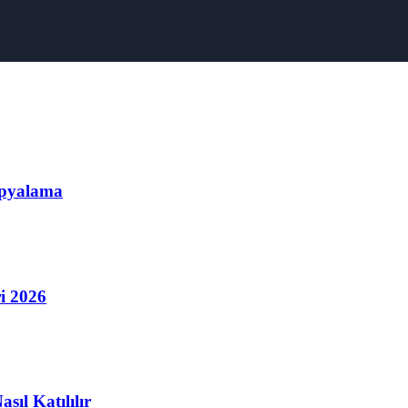
opyalama
i 2026
ıl Katılılır