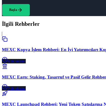
Başla
İlgili Rehberler
MEXC Kopya İşlem Rehberi: En İyi Yatırımcıları K
8
dk okuma
MEXC Earn: Staking, Tasarruf ve Pasif Gelir Rehber
7
dk okuma
MEXC Launchpad Rehberi: Yeni Token Satışlarına Nas