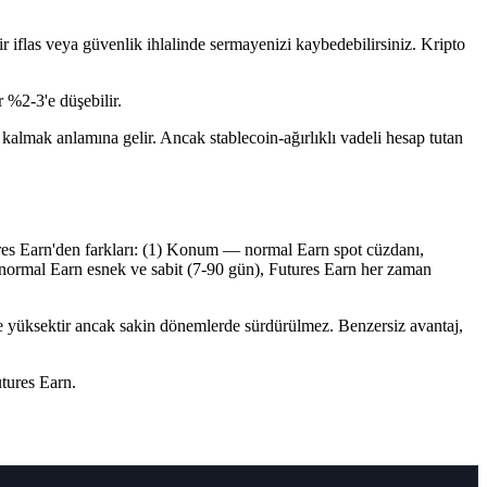
ir iflas veya güvenlik ihlalinde sermayenizi kaybedebilirsiniz. Kripto
 %2-3'e düşebilir.
m kalmak anlamına gelir. Ancak stablecoin-ağırlıklı vadeli hesap tutan
ures Earn'den farkları: (1) Konum — normal Earn spot cüzdanı,
normal Earn esnek ve sabit (7-90 gün), Futures Earn her zaman
 yüksektir ancak sakin dönemlerde sürdürülmez. Benzersiz avantaj,
utures Earn.