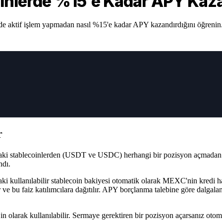
inlerde %15'e Kadar APY Kaz
tif işlem yapmadan nasıl %15'e kadar APY kazandırdığını öğrenin. Nası
r
ki stablecoinlerden (USDT ve USDC) herhangi bir pozisyon açmadan pasi
ndı.
aki kullanılabilir stablecoin bakiyesi otomatik olarak MEXC'nin kredi hav
er ve bu faiz katılımcılara dağıtılır. APY borçlanma talebine göre dalgal
in olarak kullanılabilir. Sermaye gerektiren bir pozisyon açarsanız otoma