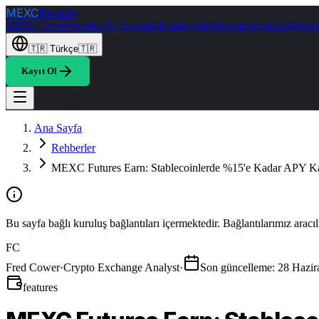
MEXC
Review
MEXC İncelemesi
En İyi Borsalar
Komisyonlar
Karşılaştırmalar
Rehber
🇹🇷
Türkçe
🇹🇷
Kayıt Ol
Ana Sayfa
Rehberler
MEXC Futures Earn: Stablecoinlerde %15'e Kadar APY K
Bu sayfa bağlı kuruluş bağlantıları içermektedir. Bağlantılarımız aracı
FC
Fred Cower
·
Crypto Exchange Analyst
·
Son güncelleme
:
28 Hazir
features