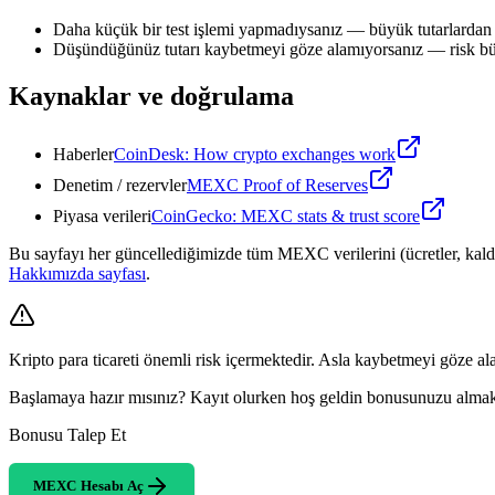
Daha küçük bir test işlemi yapmadıysanız — büyük tutarlardan 
Düşündüğünüz tutarı kaybetmeyi göze alamıyorsanız — risk büt
Kaynaklar ve doğrulama
Haberler
CoinDesk: How crypto exchanges work
Denetim / rezervler
MEXC Proof of Reserves
Piyasa verileri
CoinGecko: MEXC stats & trust score
Bu sayfayı her güncellediğimizde tüm MEXC verilerini (ücretler, kaldır
Hakkımızda sayfası
.
Kripto para ticareti önemli risk içermektedir. Asla kaybetmeyi göze a
Başlamaya hazır mısınız? Kayıt olurken hoş geldin bonusunuzu alma
Bonusu Talep Et
MEXC Hesabı Aç