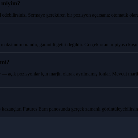
r miyim?
 edebilirsiniz. Sermaye gerektiren bir pozisyon açarsanız otomatik olara
imum orandır, garantili getiri değildir. Gerçek oranlar piyasa koşullar
 mi?
ır — açık pozisyonlar için marjin olarak ayrılmamış fonlar. Mevcut marji
kmiş kazançları Futures Earn panosunda gerçek zamanlı görüntüleyebilirs