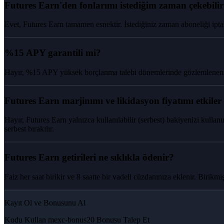
Futures Earn'den fonlarımı istediğim zaman çekebili
Evet, Futures Earn tamamen esnektir. İstediğiniz zaman aboneliği iptal
%15 APY garantili mi?
Hayır, %15 APY yüksek borçlanma talebi dönemlerinde gözlemlenen maks
Futures Earn marjinımı ve likidasyon fiyatımı etkiler
Hayır, Futures Earn yalnızca kullanılabilir (serbest) bakiyenizi kullan
serbest bırakılır.
Futures Earn getirileri ne sıklıkla ödenir?
Faiz her saat birikir ve 8 saatte bir vadeli cüzdanınıza eklenir. Biri
Kayıt Ol ve Bonusunu Al
Kodu Kullan
mexc-bonus20
Bonusu Talep Et