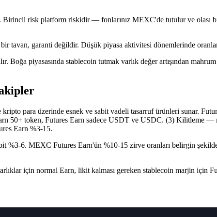
r. Birincil risk platform riskidir — fonlarınız MEXC'de tutulur ve olası b
ir tavan, garanti değildir. Düşük piyasa aktivitesi dönemlerinde oranlar
 kalır. Boğa piyasasında stablecoin tutmak varlık değer artışından mahru
akipler
ipto para üzerinde esnek ve sabit vadeli tasarruf ürünleri sunar. Fut
al Earn 50+ token, Futures Earn sadece USDT ve USDC. (3) Kilitleme — 
tures Earn %3-15.
t %3-6. MEXC Futures Earn'ün %10-15 zirve oranları belirgin şekilde
varlıklar için normal Earn, likit kalması gereken stablecoin marjin için F