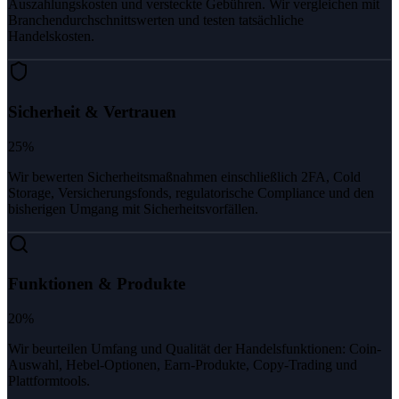
Auszahlungskosten und versteckte Gebühren. Wir vergleichen mit
Branchendurchschnittswerten und testen tatsächliche
Handelskosten.
Sicherheit & Vertrauen
25%
Wir bewerten Sicherheitsmaßnahmen einschließlich 2FA, Cold
Storage, Versicherungsfonds, regulatorische Compliance und den
bisherigen Umgang mit Sicherheitsvorfällen.
Funktionen & Produkte
20%
Wir beurteilen Umfang und Qualität der Handelsfunktionen: Coin-
Auswahl, Hebel-Optionen, Earn-Produkte, Copy-Trading und
Plattformtools.