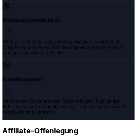
Benutzerfreundlichkeit
15%
Wir testen den Onboarding-Prozess, das Interface-Design, die
Qualität der mobilen App und das allgemeine Nutzererlebnis für
Anfänger und erfahrene Trader.
Kundensupport
15%
Wir bewerten Reaktionszeiten, Support-Kanäle, Qualität des
Hilfecenters und Community-Feedback von echten Nutzern auf
verschiedenen Plattformen.
Affiliate-Offenlegung