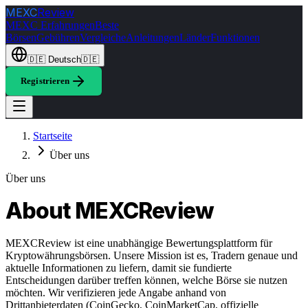
MEXC
Review
MEXC Erfahrungen
Beste
Börsen
Gebühren
Vergleiche
Anleitungen
Länder
Funktionen
🇩🇪
Deutsch
🇩🇪
Registrieren
Startseite
Über uns
Über uns
About
MEXCReview
MEXCReview ist eine unabhängige Bewertungsplattform für
Kryptowährungsbörsen. Unsere Mission ist es, Tradern genaue und
aktuelle Informationen zu liefern, damit sie fundierte
Entscheidungen darüber treffen können, welche Börse sie nutzen
möchten. Wir verifizieren jede Angabe anhand von
Drittanbieterdaten (CoinGecko, CoinMarketCap, offizielle