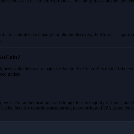
raders, MEXC's fee structure provides a meaningful cost advantage ove
 of any centralized exchange for altcoin discovery. KuCoin lists approx
.
 KuCoin?
ighest available on any major exchange. KuCoin offers up to 100x levera
ced traders.
 two-factor authentication, cold storage for the majority of funds, a
 hacks. Security consciousness, strong passwords, and 2FA usage remain