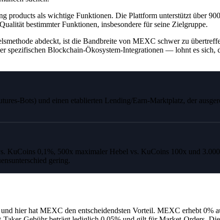
king products als wichtige Funktionen. Die Plattform unterstützt über
 Qualität bestimmter Funktionen, insbesondere für seine Zielgruppe.
ndelsmethode abdeckt, ist die Bandbreite von MEXC schwer zu übertref
der spezifischen Blockchain-Ökosystem-Integrationen — lohnt es sich, d
tures-Bots) und einen etablierten Lending/Earn-Marktplatz, der ausger
vs. KuCoins 0,1%, 500x maximaler Hebel vs. KuCoins 100x und 3.000+ 
uensunterschied gering.
 – und hier hat MEXC den entscheidendsten Vorteil. MEXC erhebt 0% au
t-Taker-Gebühr beträgt lediglich 0,05% und gilt für Market-Orders. Die