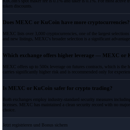
KuCoin's spot maker fee is 0.1% and taker is 0.1%. For most active t
token discounts.
Does MEXC or KuCoin have more cryptocurrencies?
MEXC lists over 3,000 cryptocurrencies, one of the largest selections
and new listings, MEXC's broader selection is a significant advantage
Which exchange offers higher leverage — MEXC or
MEXC offers up to 500x leverage on futures contracts, which is the h
carries significantly higher risk and is recommended only for experien
Is MEXC or KuCoin safer for crypto trading?
Both exchanges employ industry-standard security measures including
licenses. MEXC has maintained a clean security record with no major
choice.
Jetzt registrieren und Bonus sichern