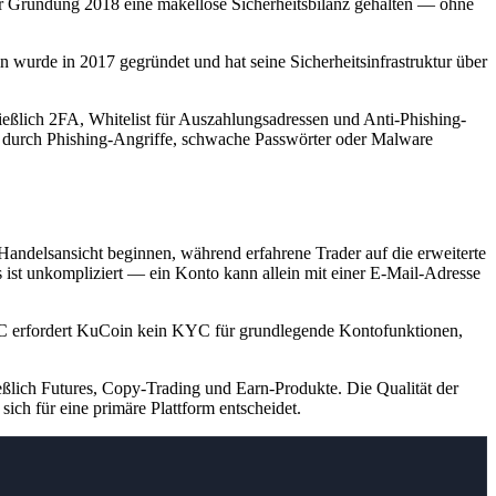
der Gründung 2018 eine makellose Sicherheitsbilanz gehalten — ohne
wurde in 2017 gegründet und hat seine Sicherheitsinfrastruktur über
ießlich 2FA, Whitelist für Auszahlungsadressen und Anti-Phishing-
ie durch Phishing-Angriffe, schwache Passwörter oder Malware
andelsansicht beginnen, während erfahrene Trader auf die erweiterte
ist unkompliziert — ein Konto kann allein mit einer E-Mail-Adresse
erfordert KuCoin kein KYC für grundlegende Kontofunktionen,
ßlich Futures, Copy-Trading und Earn-Produkte. Die Qualität der
ich für eine primäre Plattform entscheidet.