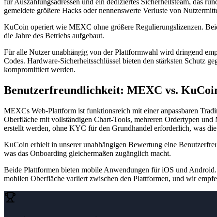
für Auszahlungsadressen und ein dediziertes Sicherheitsteam, das r
gemeldete größere Hacks oder nennenswerte Verluste von Nutzermitte
KuCoin operiert wie MEXC ohne größere Regulierungslizenzen. Beide 
die Jahre des Betriebs aufgebaut.
Für alle Nutzer unabhängig von der Plattformwahl wird dringend empf
Codes. Hardware-Sicherheitsschlüssel bieten den stärksten Schutz g
kompromittiert werden.
Benutzerfreundlichkeit: MEXC vs. KuCoi
MEXCs Web-Plattform ist funktionsreich mit einer anpassbaren Tradi
Oberfläche mit vollständigen Chart-Tools, mehreren Ordertypen und 
erstellt werden, ohne KYC für den Grundhandel erforderlich, was die 
KuCoin erhielt in unserer unabhängigen Bewertung eine Benutzerfre
was das Onboarding gleichermaßen zugänglich macht.
Beide Plattformen bieten mobile Anwendungen für iOS und Android. M
mobilen Oberfläche variiert zwischen den Plattformen, und wir empfehl