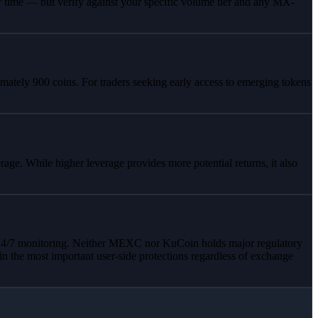
r time — but verify against your specific volume tier and any MX-
imately 900 coins. For traders seeking early access to emerging tokens
ge. While higher leverage provides more potential returns, it also
nd 24/7 monitoring. Neither MEXC nor KuCoin holds major regulatory
 the most important user-side protections regardless of exchange