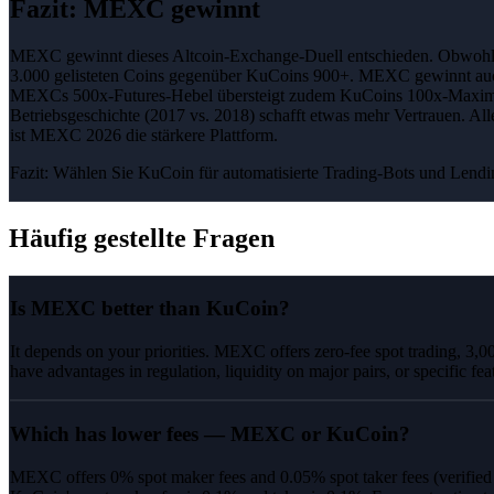
Fazit
:
MEXC gewinnt
MEXC gewinnt dieses Altcoin-Exchange-Duell entschieden. Obwohl Ku
3.000 gelisteten Coins gegenüber KuCoins 900+. MEXC gewinnt auc
MEXCs 500x-Futures-Hebel übersteigt zudem KuCoins 100x-Maximum
Betriebsgeschichte (2017 vs. 2018) schafft etwas mehr Vertrauen. A
ist MEXC 2026 die stärkere Plattform.
Fazit:
Wählen Sie KuCoin für automatisierte Trading-Bots und Lend
Häufig gestellte Fragen
Is MEXC better than KuCoin?
It depends on your priorities. MEXC offers zero-fee spot trading, 3,
have advantages in regulation, liquidity on major pairs, or specific fea
Which has lower fees — MEXC or KuCoin?
MEXC offers 0% spot maker fees and 0.05% spot taker fees (verifie