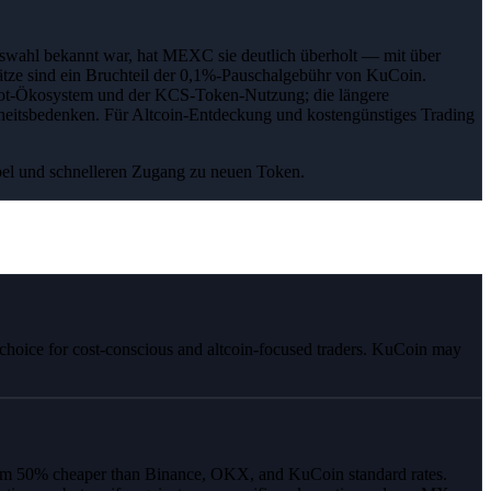
swahl bekannt war, hat MEXC sie deutlich überholt — mit über
ze sind ein Bruchteil der 0,1%-Pauschalgebühr von KuCoin.
ot-Ökosystem und der KCS-Token-Nutzung; die längere
rheitsbedenken. Für Altcoin-Entdeckung und kostengünstiges Trading
el und schnelleren Zugang zu neuen Token.
 choice for cost-conscious and altcoin-focused traders. KuCoin may
mum 50% cheaper than Binance, OKX, and KuCoin standard rates.