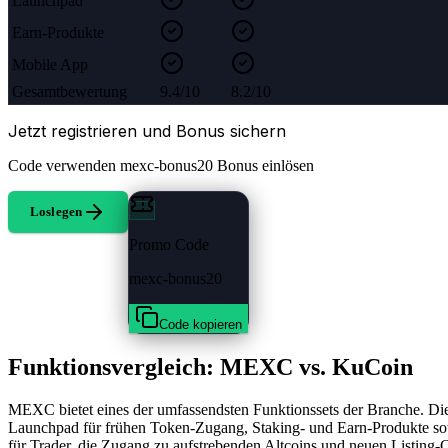
Launchpad
Earn-Produkte
Mobile App
Gesamtbewertung
9.4/10
8.2/10
Jetzt registrieren und Bonus sichern
Code verwenden
mexc-bonus20
Bonus einlösen
Loslegen
Promo Code
mexc-bonus20
Code kopieren
Funktionsvergleich: MEXC vs. KuCoin
MEXC bietet eines der umfassendsten Funktionssets der Branche. Di
Launchpad für frühen Token-Zugang, Staking- und Earn-Produkte so
für Trader, die Zugang zu aufstrebenden Altcoins und neuen Listing