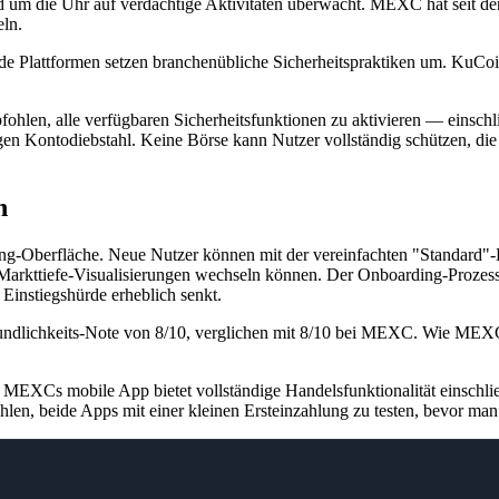
und um die Uhr auf verdächtige Aktivitäten überwacht. MEXC hat seit 
ln.
Plattformen setzen branchenübliche Sicherheitspraktiken um. KuCoin 
ohlen, alle verfügbaren Sicherheitsfunktionen zu aktivieren — einschl
egen Kontodiebstahl. Keine Börse kann Nutzer vollständig schützen, d
n
ng-Oberfläche. Neue Nutzer können mit der vereinfachten "Standard"-H
Markttiefe-Visualisierungen wechseln können. Der Onboarding-Prozess 
Einstiegshürde erheblich senkt.
undlichkeits-Note von 8/10, verglichen mit 8/10 bei MEXC.
Wie MEXC 
EXCs mobile App bietet vollständige Handelsfunktionalität einschlie
en, beide Apps mit einer kleinen Ersteinzahlung zu testen, bevor man s