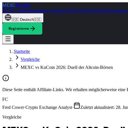
MEXC
Review
MEXC Erfahrungen
Beste Börsen
Gebühren
Vergleiche
Anleitungen
Lä
🇩🇪
Deutsch
🇩🇪
Registrieren
Startseite
Vergleiche
MEXC vs KuCoin 2026: Duell der Altcoin-Börsen
Diese Seite enthält Affiliate-Links. Wir erhalten möglicherweise eine 
FC
Fred Cower
·
Crypto Exchange Analyst
·
Zuletzt aktualisiert
:
28. Ju
Vergleiche