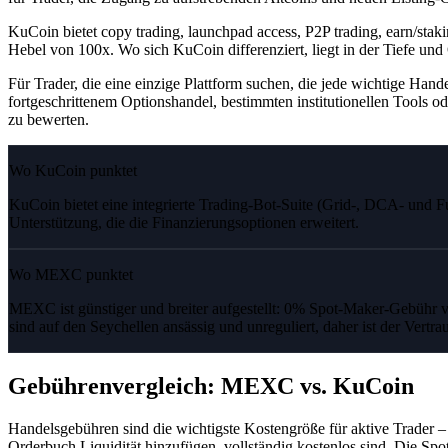
KuCoin bietet copy trading, launchpad access, P2P trading, earn/sta
Hebel von 100x. Wo sich KuCoin differenziert, liegt in der Tiefe und
Für Trader, die eine einzige Plattform suchen, die jede wichtige Ha
fortgeschrittenem Optionshandel, bestimmten institutionellen Tools o
zu bewerten.
Wo KuCoin punktet
KuCoin bietet eine integrierte Trading-Bot-Suite (Grid-, DCA- und Fu
Unterstützung, die die Finanzierungsoptionen erweitert.
Wo MEXC punktet
MEXC ist günstiger und breiter aufgestellt: 0% Spot-Maker-Gebühr 
sind auf den Seychellen ansässig und unreguliert, daher ist der Vertra
Gebührenvergleich: MEXC vs. KuCoin
Handelsgebühren sind die wichtigste Kostengröße für aktive Trader
Orderbuch Liquidität hinzufügen, vollständig kostenlos sind. Die Spo