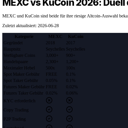
MEXC vs KuCoin 2026: Duell 
MEXC und KuCoin sind beide für ihre riesige Altcoin-Auswahl bekannt,
Zuletzt aktualisiert
:
2026-06-28
Kategorie
MEXC
KuCoin
Gegründet
2018
2017
Hauptsitz
Seychelles
Seychelles
Verfügbare Coins
3,000+
900+
Handelspaare
2,300+
1,200+
Maximaler Hebel
500x
100x
Spot Maker Gebühr
FREE
0.1%
Spot Taker Gebühr
0.05%
0.1%
Futures Maker Gebühr
FREE
0.02%
Futures Taker Gebühr
0.02%
0.06%
KYC erforderlich
Copy Trading
P2P Trading