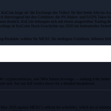
Coin lange als 'die Exchange des Volkes' für ihre breite Altcoin-Au
h überzeugend bei den Gebühren: die 0% Maker- und 0,02% Taker-Sät
 deutlich. KuCoin behauptet sich mit einem ausgereiften Trading-B
llerdings ist KuCoins Hack-Geschichte aus 2020 ein bedeutendes Siche
ing-Produkte; wählen Sie MEXC für niedrigere Gebühren, höheren Heb
000+ cryptocurrencies, and 500x futures leverage — making it the better
ture sets. See our full verdict above for a detailed breakdown.
d May 2026 against MEXC's official fee schedule), which are at mini