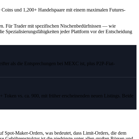
 900 Coins und 1,200+ Handelspaare mit einem maximalen Futures-
fen. Für Trader mit spezifischen Nischenbedürfnissen — wie
ie Spezialisierungsfähigkeiten jeder Plattform vor der Entscheidung
eifter als die Entsprechungen bei MEXC ist, plus P2P-Fiat-
Token vs. ca. 900, mit früher erscheinenden neuen Listings. Beide
f Spot-Maker-Orders, was bedeutet, dass Limit-Orders, die dem
se Gebührenstruktur ist die niedrigste unter allen großen Börsen und