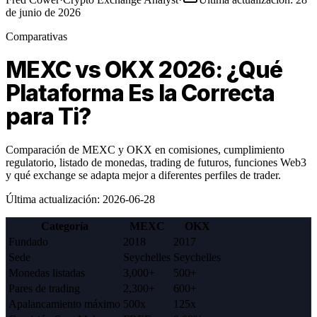
de junio de 2026
Comparativas
MEXC vs OKX 2026: ¿Qué
Plataforma Es la Correcta
para Ti?
Comparación de MEXC y OKX en comisiones, cumplimiento
regulatorio, listado de monedas, trading de futuros, funciones Web3
y qué exchange se adapta mejor a diferentes perfiles de trader.
Última actualización
:
2026-06-28
Categoría
MEXC
OKX
Fundado
2018
2017
Sede
Seychelles
Seychelles
Monedas listadas
3,000+
500+
Pares de trading
2,300+
600+
Apalancamiento máximo
500x
125x