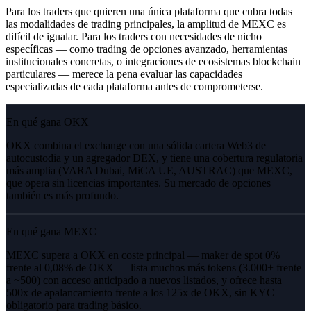
Para los traders que quieren una única plataforma que cubra todas
las modalidades de trading principales, la amplitud de MEXC es
difícil de igualar. Para los traders con necesidades de nicho
específicas — como trading de opciones avanzado, herramientas
institucionales concretas, o integraciones de ecosistemas blockchain
particulares — merece la pena evaluar las capacidades
especializadas de cada plataforma antes de comprometerse.
En qué gana OKX
OKX combina el exchange con una sólida cartera Web3 de
autocustodia y un agregador DEX, y tiene una cobertura regulatoria
más amplia (VARA Dubai, MiCA UE, AUSTRAC) que MEXC,
que opera sin licencias importantes. Su mercado de opciones
también es más profundo.
En qué gana MEXC
MEXC supera a OKX en coste principal — maker de spot 0%
frente al 0,08% de OKX — lista muchos más tokens (3.000+ frente
a ~500) con acceso anticipado a nuevos listados, y ofrece hasta
500x de apalancamiento frente a los 125x de OKX, sin KYC
obligatorio para trading básico.