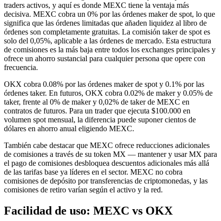
traders activos, y aquí es donde MEXC tiene la ventaja más
decisiva. MEXC cobra un 0% por las órdenes maker de spot, lo que
significa que las órdenes limitadas que añaden liquidez al libro de
órdenes son completamente gratuitas. La comisión taker de spot es
solo del 0,05%, aplicable a las órdenes de mercado. Esta estructura
de comisiones es la más baja entre todos los exchanges principales y
ofrece un ahorro sustancial para cualquier persona que opere con
frecuencia.
OKX cobra 0.08% por las órdenes maker de spot y 0.1% por las
órdenes taker. En futuros, OKX cobra 0.02% de maker y 0.05% de
taker, frente al 0% de maker y 0,02% de taker de MEXC en
contratos de futuros. Para un trader que ejecuta $100.000 en
volumen spot mensual, la diferencia puede suponer cientos de
dólares en ahorro anual eligiendo MEXC.
También cabe destacar que MEXC ofrece reducciones adicionales
de comisiones a través de su token MX — mantener y usar MX para
el pago de comisiones desbloquea descuentos adicionales más allá
de las tarifas base ya líderes en el sector. MEXC no cobra
comisiones de depósito por transferencias de criptomonedas, y las
comisiones de retiro varían según el activo y la red.
Facilidad de uso: MEXC vs OKX