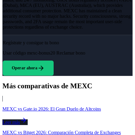
(Dubai), MiCA (EU), AUSTRAC (Australia)), which provides
additional consumer protection. MEXC has maintained a clean
security record with no major hacks. Security consciousness, strong
passwords, and 2FA usage remain the most important user-side
protections regardless of exchange choice.
Regístrate y consigue tu bono
Usar código
mexc-bonus20
Reclamar bono
Operar ahora
Más comparativas de MEXC
MEXC vs Gate.io 2026: El Gran Duelo de Altcoins
Leer más
MEXC vs Bitget 2026: Comparación Completa de Exchanges