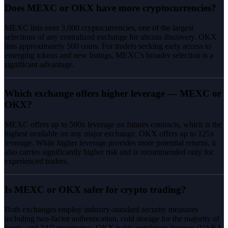
Does MEXC or OKX have more cryptocurrencies?
MEXC lists over 3,000 cryptocurrencies, one of the largest
selections of any centralized exchange for altcoin discovery. OKX
lists approximately 500 coins. For traders seeking early access to
emerging tokens and new listings, MEXC's broader selection is a
significant advantage.
Which exchange offers higher leverage — MEXC or
OKX?
MEXC offers up to 500x leverage on futures contracts, which is the
highest available on any major exchange. OKX offers up to 125x
leverage. While higher leverage provides more potential returns, it
also carries significantly higher risk and is recommended only for
experienced traders.
Is MEXC or OKX safer for crypto trading?
Both exchanges employ industry-standard security measures
including two-factor authentication, cold storage for the majority of
funds, and 24/7 monitoring. OKX holds regulatory licenses (VARA