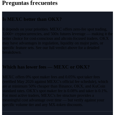
Preguntas frecuentes
Is MEXC better than OKX?
It depends on your priorities. MEXC offers zero-fee spot trading,
3,000+ cryptocurrencies, and 500x futures leverage — making it the
better choice for cost-conscious and altcoin-focused traders. OKX
may have advantages in regulation, liquidity on major pairs, or
specific feature sets. See our full verdict above for a detailed
breakdown.
Which has lower fees — MEXC or OKX?
MEXC offers 0% spot maker fees and 0.05% spot taker fees
(verified May 2026 against MEXC's official fee schedule), which
are at minimum 50% cheaper than Binance, OKX, and KuCoin
standard rates. OKX's spot maker fee is 0.08% and taker is 0.1%.
For most active traders, MEXC's fee structure provides a
meaningful cost advantage over time — but verify against your
specific volume tier and any MX-token discounts.