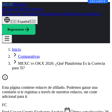
EXCLUSIVE
EXCLUSIVE
MEXC
Review
Reseña de MEXC
Mejores
Exchanges
Comisiones
Comparativas
Guías
Países
Características
🇪🇸
Español
🇪🇸
Registrarse
Inicio
Comparativas
MEXC vs OKX 2026: ¿Qué Plataforma Es la Correcta
para Ti?
Esta página contiene enlaces de afiliado. Podemos ganar una
comisión si te registras a través de nuestros enlaces, sin coste
adicional para ti.
FC
Fred Cower
·
Crypto Exchange Analyst
·
Última actualización
:
28