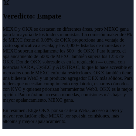
Veredicto
:
Empate
MEXC y OKX se destacan en diferentes áreas, pero MEXC gana
para la mayoría de los traders minoristas. La comisión maker de 0%
de MEXC frente al 0.08% de OKX proporciona una ventaja de
costo significativa a escala, y los 3,000+ listados de monedas de
MEXC superan ampliamente los 500+ de OKX. Para futuros, el
apalancamiento de 500x de MEXC también supera los 125x de
OKX. Donde OKX sobresale es en la regulación — cuenta con
licencias VARA, CySEC y AUSTRAC, lo que lo hace accesible en
mercados donde MEXC enfrenta restricciones. OKX también tiene
una billetera Web3 y un producto agregador DEX más sólidos. Para
traders que necesitan cumplimiento regulatorio, usuarios cómodos
con KYC y quienes priorizan herramientas Web3, OKX es la mejor
opción. Para máximo acceso a monedas, comisiones más bajas y
mayor apalancamiento, MEXC gana.
En resumen:
Elige OKX por su cartera Web3, acceso a DeFi y
mayor regulación; elige MEXC por spot sin comisiones, más
altcoins y mayor apalancamiento.