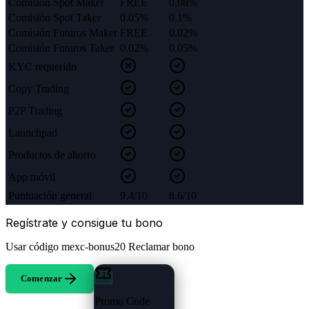
Comisión Spot Maker
FREE
0.08%
Comisión Spot Taker
0.05%
0.1%
Comisión Futuros Maker
FREE
0.02%
Comisión Futuros Taker
0.02%
0.05%
KYC requerido
Copy Trading
P2P Trading
Launchpad
Productos de ahorro
App móvil
Puntuación general
9.4/10
8.6/10
Regístrate y consigue tu bono
Usar código
mexc-bonus20
Reclamar bono
Comenzar
Promo Code