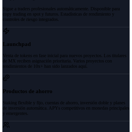
Sigue a traders profesionales automáticamente. Disponible para
copy trading en spot y futuros. Estadísticas de rendimiento y
controles de riesgo integrados.
Launchpad
Venta de tokens en fase inicial para nuevos proyectos. Los titulares
de MX reciben asignación prioritaria. Varios proyectos con
rendimientos de 10x+ han sido lanzados aquí.
Productos de ahorro
Staking flexible y fijo, cuentas de ahorro, inversión doble y planes
de inversión automática. APYs competitivos en monedas principales
y emergentes.