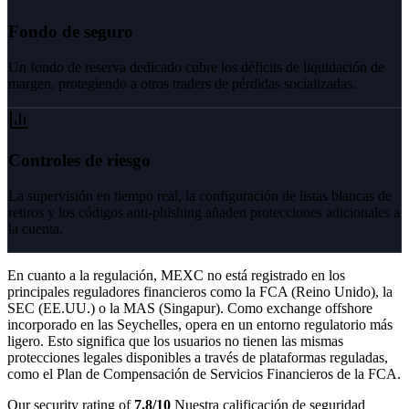
Fondo de seguro
Un fondo de reserva dedicado cubre los déficits de liquidación de
margen, protegiendo a otros traders de pérdidas socializadas.
Controles de riesgo
La supervisión en tiempo real, la configuración de listas blancas de
retiros y los códigos anti-phishing añaden protecciones adicionales a
la cuenta.
En cuanto a la regulación, MEXC no está registrado en los
principales reguladores financieros como la FCA (Reino Unido), la
SEC (EE.UU.) o la MAS (Singapur). Como exchange offshore
incorporado en las Seychelles, opera en un entorno regulatorio más
ligero. Esto significa que los usuarios no tienen las mismas
protecciones legales disponibles a través de plataformas reguladas,
como el Plan de Compensación de Servicios Financieros de la FCA.
Our security rating of
7.8
/10
Nuestra calificación de seguridad