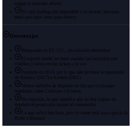
salgan al mercado abierto
El copy trading está disponible si lo deseas, funciona
tanto para spot como para futuros
Desventajas
Bloqueado en EE. UU., sin solución alternativa
El soporte puede ser lento cuando los mercados son
volátiles y todos envían tickets a la vez
Fundado en 2018, por lo que aún no tiene la reputación
de Binance (2017) o Kraken (2011)
Menos métodos de depósito en fiat que exchanges
reguladas como Coinbase o Kraken
No regulada, lo que significa que no hay seguro de
depósito ni protección formal al consumidor
La app móvil funciona, pero se siente más tosca que la de
Bybit o Binance