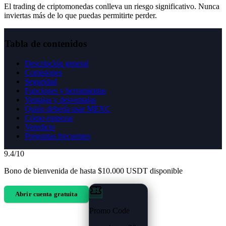
El trading de criptomonedas conlleva un riesgo significativo. Nunca
inviertas más de lo que puedas permitirte perder.
Tabla de contenidos
Descripción general
Comisiones
Seguridad
Funciones y herramientas
Ventajas y desventajas
Quién debería usar MEXC
Cómo empezar
Veredicto
Preguntas frecuentes
9.4
/10
Bono de bienvenida de hasta $10.000 USDT disponible
Abrir cuenta gratuita
Promo Code