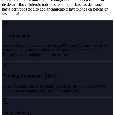
de desarrollo, cubriendo todo desde compras básicas de monedas
hasta derivados de alto apalancamiento e inversiones en tokens en
fase inicial.
Trading spot
Más de 3.000 monedas en más de 2.300 pares. Comisiones de 0%
maker y 0,05% taker. Gráficos avanzados con integración de
TradingView y múltiples tipos de órdenes.
Trading de futuros (500x)
USDT-M and Coin-M perpetual contracts. Up to 500x leverage —
highest on any major exchange. 0% maker fees.
Copy trading