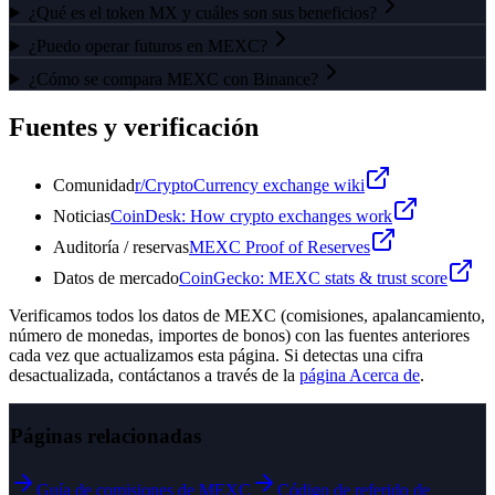
¿Qué es el token MX y cuáles son sus beneficios?
¿Puedo operar futuros en MEXC?
¿Cómo se compara MEXC con Binance?
Fuentes y verificación
Comunidad
r/CryptoCurrency exchange wiki
Noticias
CoinDesk: How crypto exchanges work
Auditoría / reservas
MEXC Proof of Reserves
Datos de mercado
CoinGecko: MEXC stats & trust score
Verificamos todos los datos de MEXC (comisiones, apalancamiento,
número de monedas, importes de bonos) con las fuentes anteriores
cada vez que actualizamos esta página. Si detectas una cifra
desactualizada, contáctanos a través de la
página Acerca de
.
Páginas relacionadas
Guía de comisiones de MEXC
Código de referido de