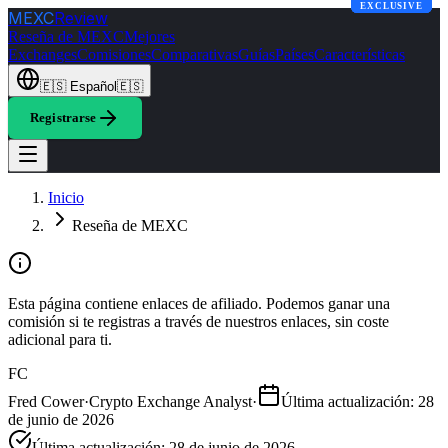
EXCLUSIVE
EXCLUSIVE
EXCLUSIVE
EXCLUSIVE
MEXC
Review
Reseña de MEXC
Mejores
Exchanges
Comisiones
Comparativas
Guías
Países
Características
🇪🇸
Español
🇪🇸
Registrarse
Inicio
Reseña de MEXC
Esta página contiene enlaces de afiliado. Podemos ganar una
comisión si te registras a través de nuestros enlaces, sin coste
adicional para ti.
FC
Fred Cower
·
Crypto Exchange Analyst
·
Última actualización
:
28
de junio de 2026
Última actualización
:
28 de junio de 2026