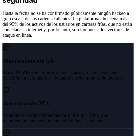
seguridad
Hasta la fecha no se ha confirmado públicamente ningún hackeo a
gran escala de sus carteras calientes. La plataforma almacena más
del 95% de los activos de los usuarios en carteras frías, que no están
conectadas a internet y, por lo tanto, son inmunes a los vectores de
ataque en línea.
Almacenamiento frío
Más del 95% de los fondos de los usuarios se almacenan sin
conexión en carteras frías, evitando el robo a través de internet.
Autenticación 2FA
Se admiten Google Authenticator y 2FA por SMS, y se
recomiendan encarecidamente para todas las cuentas.