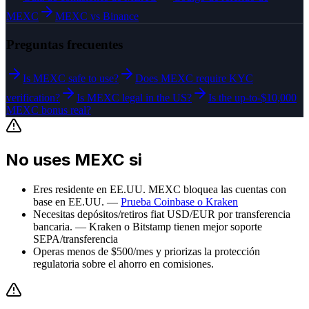
MEXC
MEXC vs Binance
Preguntas frecuentes
Is MEXC safe to use?
Does MEXC require KYC
verification?
Is MEXC legal in the US?
Is the up-to-$10,000
MEXC bonus real?
No uses MEXC si
Eres residente en EE.UU. MEXC bloquea las cuentas con
base en EE.UU.
—
Prueba Coinbase o Kraken
Necesitas depósitos/retiros fiat USD/EUR por transferencia
bancaria.
—
Kraken o Bitstamp tienen mejor soporte
SEPA/transferencia
Operas menos de $500/mes y priorizas la protección
regulatoria sobre el ahorro en comisiones.