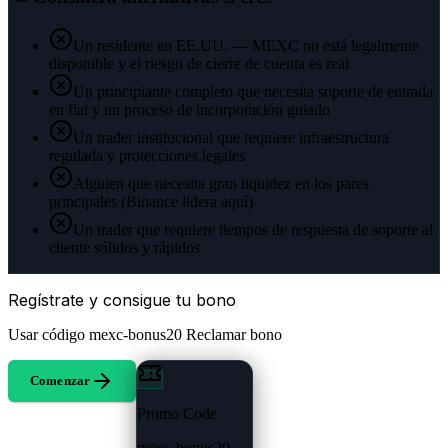
Un residente en EE.UU. — MEXC no está legalmente
disponible y el riesgo de cierre de cuenta es real
Un principiante completo que necesita soporte de entrada
en fiat y un proceso de incorporación guiado
Un trader institucional que requiere infraestructura
regulada y protecciones legales
Alguien que necesita gran liquidez en los pares
principales (Binance lidera aquí)
Un trader que requiere tiempos de respuesta de soporte al
cliente sólidos y rápidos
Regístrate y consigue tu bono
Usar código
mexc-bonus20
Reclamar bono
Comenzar
Promo Code
mexc-bonus20