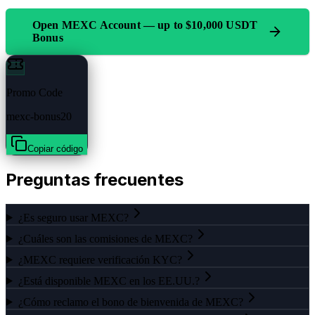
Open MEXC Account —
up to $10,000 USDT
Bonus
Promo Code
mexc-bonus20
Copiar código
Preguntas frecuentes
¿Es seguro usar MEXC?
¿Cuáles son las comisiones de MEXC?
¿MEXC requiere verificación KYC?
¿Está disponible MEXC en los EE.UU.?
¿Cómo reclamo el bono de bienvenida de MEXC?