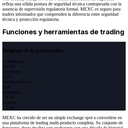
refleja una sólida postura de seguridad técnica contrapesada con la
ausencia de supervisión regulatoria formal. MEXC es seguro para
traders informados que comprenden la diferencia entre seguridad
técnica y protección regulatoria.
Funciones y herramientas de trading
Desglose de la puntuación
Comisiones
9.8
/10
Funciones
9
/10
Facilidad de uso
8
/10
Seguridad
7.8
/10
Soporte
7.5
/10
MEXC ha crecido de ser un simple exchange spot a convertirse en
una plataforma de trading multi-producto completa. Su conjunto de
funciones ahora rivaliza con exchanges con una década de historial