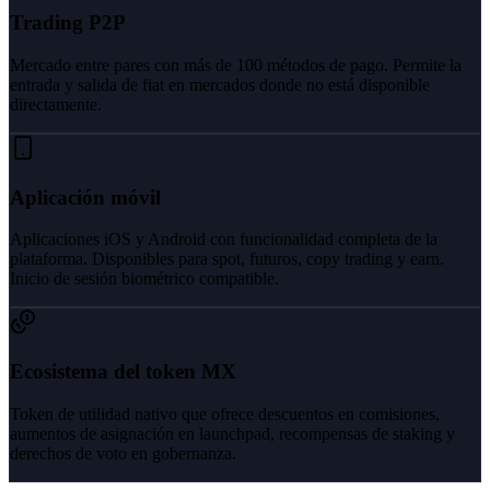
Trading P2P
Mercado entre pares con más de 100 métodos de pago. Permite la
entrada y salida de fiat en mercados donde no está disponible
directamente.
Aplicación móvil
Aplicaciones iOS y Android con funcionalidad completa de la
plataforma. Disponibles para spot, futuros, copy trading y earn.
Inicio de sesión biométrico compatible.
Ecosistema del token MX
Token de utilidad nativo que ofrece descuentos en comisiones,
aumentos de asignación en launchpad, recompensas de staking y
derechos de voto en gobernanza.