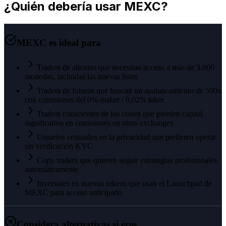
¿Quién debería usar MEXC?
MEXC es ideal para
Traders de altcoins que necesitan acceso a más de 3.000
monedas, incluidas las nuevas listas
Traders de futuros que buscan un apalancamiento de 500x
con comisiones del 0% maker / 0,02% taker
Traders conscientes de los costes que pierden capital
significativo en comisiones en otros exchanges
Usuarios centrados en la privacidad que prefieren operar
sin verificación KYC
Copy traders que quieren seguir estrategias profesionales
automáticamente
Inversores en nuevos tokens que usan el Launchpad de
MEXC para acceso anticipado
Considera alternativas si eres