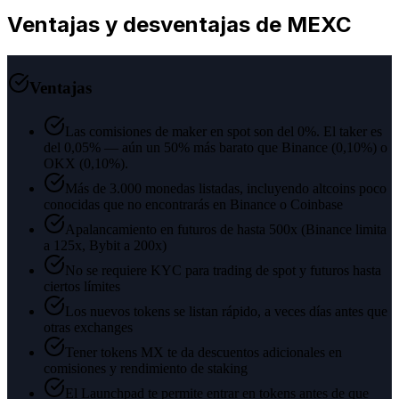
Ventajas y desventajas de MEXC
Ventajas
Las comisiones de maker en spot son del 0%. El taker es
del 0,05% — aún un 50% más barato que Binance (0,10%) o
OKX (0,10%).
Más de 3.000 monedas listadas, incluyendo altcoins poco
conocidas que no encontrarás en Binance o Coinbase
Apalancamiento en futuros de hasta 500x (Binance limita
a 125x, Bybit a 200x)
No se requiere KYC para trading de spot y futuros hasta
ciertos límites
Los nuevos tokens se listan rápido, a veces días antes que
otras exchanges
Tener tokens MX te da descuentos adicionales en
comisiones y rendimiento de staking
El Launchpad te permite entrar en tokens antes de que