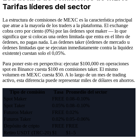
Tarifas líderes del sector
La estructura de comisiones de MEXC es la característica principal
que atrae a la mayoría de los traders a la plataforma. El exchange
cobra cero por ciento (0%) por las órdenes spot maker — lo que
significa que si colocas una orden limitada que entra en el libro de
órdenes, no pagas nada. Las órdenes taker (órdenes de mercado u
órdenes limitadas que se ejecutan inmediatamente contra la liquidez
existente) cuestan solo el 0,05%.
Para poner esto en perspectiva: ejecutar $100,000 en operaciones
spot en Binance cuesta $100 en comisiones taker. El mismo
volumen en MEXC cuesta $50. A lo largo de un mes de trading
activo, esta diferencia puede representar miles de dólares en ahorros.
Tipo de comisión
Tasa
Promedio del sector
Spot Maker
FREE
0.08–0.10%
Spot Taker
0.05%
0.08–0.10%
Futuros Maker
FREE
0.02%
Futuros Taker
0.02%
0.05–0.06%
Depósito de cripto
FREE
FREE
Retiro USDT (TRC-20)
$1
$1–5