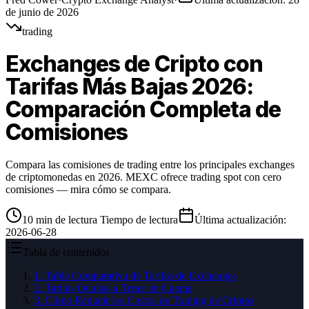
de junio de 2026
trading
Exchanges de Cripto con
Tarifas Más Bajas 2026:
Comparación Completa de
Comisiones
Compara las comisiones de trading entre los principales exchanges
de criptomonedas en 2026. MEXC ofrece trading spot con cero
comisiones — mira cómo se compara.
10
min de lectura
Tiempo de lectura
Última actualización
:
2026-06-28
Tabla de contenidos
1
.
Tabla Comparativa de Tarifas de Exchanges
2
.
Tarifas Ocultas a Tener en Cuenta
3
.
Cómo Reducir los Costos de Trading de Criptos