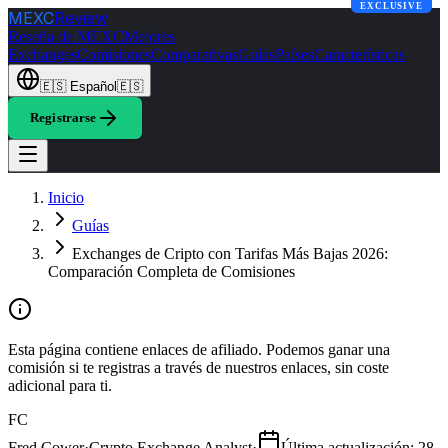
EXCLUSIVE
MEXC
Review
Reseña de MEXC
Mejores
Exchanges
Comisiones
Comparativas
Guías
Países
Características
🇪🇸
Español
🇪🇸
Registrarse
Inicio
Guías
Exchanges de Cripto con Tarifas Más Bajas 2026:
Comparación Completa de Comisiones
Esta página contiene enlaces de afiliado. Podemos ganar una
comisión si te registras a través de nuestros enlaces, sin coste
adicional para ti.
FC
Fred Cower
·
Crypto Exchange Analyst
·
Última actualización
:
28