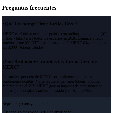
Preguntas frecuentes
¿Qué Exchange Tiene Tarifas Cero?
MEXC es el único exchange grande con trading spot gratuito (0%
maker y taker) para todos los usuarios en 2026. Binance ofreció
anteriormente 0% BTC pero lo suspendió. MEXC 0% para todos
los 3,000+ tokens listados.
¿Son Realmente Gratuitas las Tarifas Cero de
MEXC?
Las tarifas spot cero de MEXC son realmente gratuitas sin
condiciones ocultas. No se requiere mantener tokens, volumen
mínimo ni nivel VIP. MEXC genera ingresos de comisiones de
futuros (0.02% taker), tarifas de listado y el sistema MX.
Regístrate y consigue tu bono
Usar código
mexc-bonus20
Reclamar bono