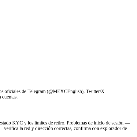
pos oficiales de Telegram (@MEXCEnglish), Twitter/X
 cuentas.
stado KYC y los límites de retiro. Problemas de inicio de sesión —
verifica la red y dirección correctas, confirma con explorador de