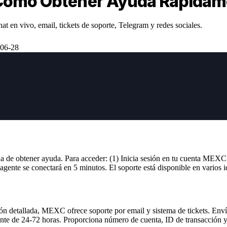
: Cómo Obtener Ayuda Rápidam
t en vivo, email, tickets de soporte, Telegram y redes sociales.
06-28
de obtener ayuda. Para acceder: (1) Inicia sesión en tu cuenta MEXC, (
gente se conectará en 5 minutos. El soporte está disponible en varios 
ón detallada, MEXC ofrece soporte por email y sistema de tickets. Env
te de 24-72 horas. Proporciona número de cuenta, ID de transacción y 