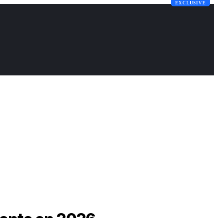
EXCLUSIVE