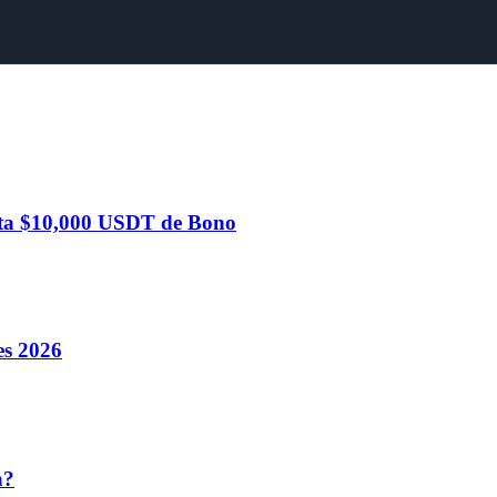
ta $10,000 USDT de Bono
s 2026
a?