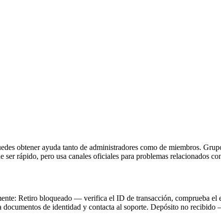
edes obtener ayuda tanto de administradores como de miembros. Gru
er rápido, pero usa canales oficiales para problemas relacionados con
nte: Retiro bloqueado — verifica el ID de transacción, comprueba el e
 documentos de identidad y contacta al soporte. Depósito no recibido — 