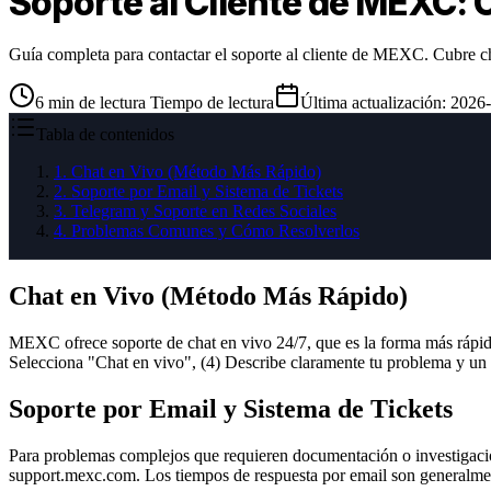
Soporte al Cliente de MEXC
Guía completa para contactar el soporte al cliente de MEXC. Cubre cha
6
min de lectura
Tiempo de lectura
Última actualización
:
2026-
Tabla de contenidos
1
.
Chat en Vivo (Método Más Rápido)
2
.
Soporte por Email y Sistema de Tickets
3
.
Telegram y Soporte en Redes Sociales
4
.
Problemas Comunes y Cómo Resolverlos
Chat en Vivo (Método Más Rápido)
MEXC ofrece soporte de chat en vivo 24/7, que es la forma más rápida 
Selecciona "Chat en vivo", (4) Describe claramente tu problema y un a
Soporte por Email y Sistema de Tickets
Para problemas complejos que requieren documentación o investigaci
support.mexc.com. Los tiempos de respuesta por email son generalmen