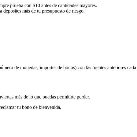
pre prueba con $10 antes de cantidades mayores.
 deposites más de tu presupuesto de riesgo.
mero de monedas, importes de bonos) con las fuentes anteriores cada ve
viertas más de lo que puedas permitirte perder.
reclamar tu bono de bienvenida.