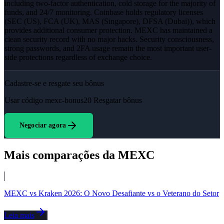
including two-factor authentication, cold storage for the majority of
funds, and 24/7 monitoring. Coinbase holds regulatory licenses
(SEC (US), FCA (UK), MAS (Singapore), DFSA (Dubai)), which
provides additional consumer protection. MEXC has maintained a
clean security record with no major hacks. Security consciousness,
strong passwords, and 2FA usage remain the most important user-
side protections regardless of exchange choice.
Cadastre-se e resgate seu bônus
Usar código
mexc-bonus20
Resgatar bônus
Negociar agora
Mais comparações da MEXC
MEXC vs Kraken 2026: O Novo Desafiante vs o Veterano do Setor
Leia mais