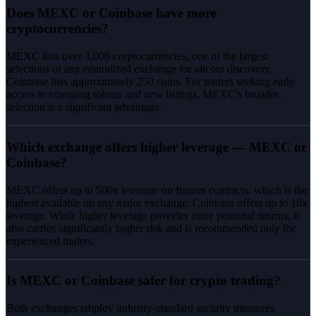
Does MEXC or Coinbase have more
cryptocurrencies?
MEXC lists over 3,000 cryptocurrencies, one of the largest
selections of any centralized exchange for altcoin discovery.
Coinbase lists approximately 250 coins. For traders seeking early
access to emerging tokens and new listings, MEXC's broader
selection is a significant advantage.
Which exchange offers higher leverage — MEXC or
Coinbase?
MEXC offers up to 500x leverage on futures contracts, which is the
highest available on any major exchange. Coinbase offers up to 10x
leverage. While higher leverage provides more potential returns, it
also carries significantly higher risk and is recommended only for
experienced traders.
Is MEXC or Coinbase safer for crypto trading?
Both exchanges employ industry-standard security measures