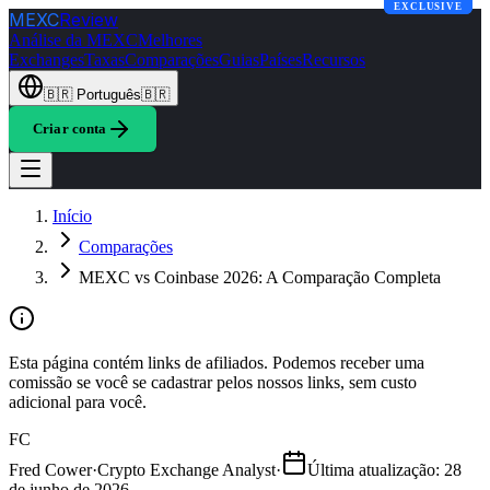
EXCLUSIVE
EXCLUSIVE
MEXC
Review
Análise da MEXC
Melhores
Exchanges
Taxas
Comparações
Guias
Países
Recursos
🇧🇷
Português
🇧🇷
Criar conta
Início
Comparações
MEXC vs Coinbase 2026: A Comparação Completa
Esta página contém links de afiliados. Podemos receber uma
comissão se você se cadastrar pelos nossos links, sem custo
adicional para você.
FC
Fred Cower
·
Crypto Exchange Analyst
·
Última atualização
:
28
de junho de 2026