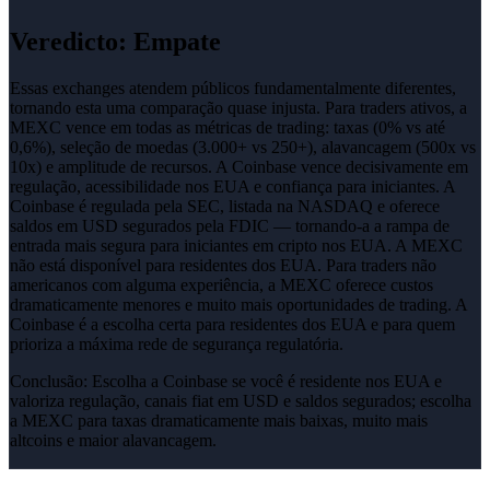
Veredicto
:
Empate
Essas exchanges atendem públicos fundamentalmente diferentes,
tornando esta uma comparação quase injusta. Para traders ativos, a
MEXC vence em todas as métricas de trading: taxas (0% vs até
0,6%), seleção de moedas (3.000+ vs 250+), alavancagem (500x vs
10x) e amplitude de recursos. A Coinbase vence decisivamente em
regulação, acessibilidade nos EUA e confiança para iniciantes. A
Coinbase é regulada pela SEC, listada na NASDAQ e oferece
saldos em USD segurados pela FDIC — tornando-a a rampa de
entrada mais segura para iniciantes em cripto nos EUA. A MEXC
não está disponível para residentes dos EUA. Para traders não
americanos com alguma experiência, a MEXC oferece custos
dramaticamente menores e muito mais oportunidades de trading. A
Coinbase é a escolha certa para residentes dos EUA e para quem
prioriza a máxima rede de segurança regulatória.
Conclusão:
Escolha a Coinbase se você é residente nos EUA e
valoriza regulação, canais fiat em USD e saldos segurados; escolha
a MEXC para taxas dramaticamente mais baixas, muito mais
altcoins e maior alavancagem.