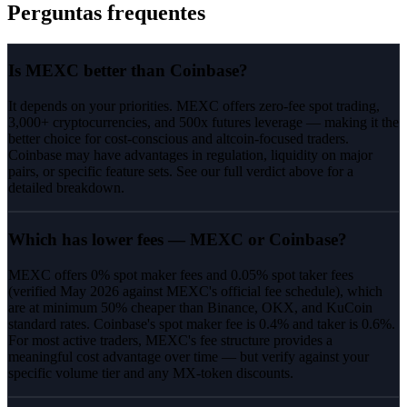
Perguntas frequentes
Is MEXC better than Coinbase?
It depends on your priorities. MEXC offers zero-fee spot trading,
3,000+ cryptocurrencies, and 500x futures leverage — making it the
better choice for cost-conscious and altcoin-focused traders.
Coinbase may have advantages in regulation, liquidity on major
pairs, or specific feature sets. See our full verdict above for a
detailed breakdown.
Which has lower fees — MEXC or Coinbase?
MEXC offers 0% spot maker fees and 0.05% spot taker fees
(verified May 2026 against MEXC's official fee schedule), which
are at minimum 50% cheaper than Binance, OKX, and KuCoin
standard rates. Coinbase's spot maker fee is 0.4% and taker is 0.6%.
For most active traders, MEXC's fee structure provides a
meaningful cost advantage over time — but verify against your
specific volume tier and any MX-token discounts.