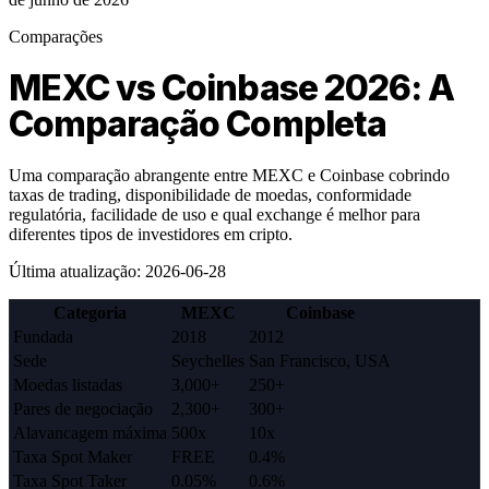
Comparações
MEXC vs Coinbase 2026: A
Comparação Completa
Uma comparação abrangente entre MEXC e Coinbase cobrindo
taxas de trading, disponibilidade de moedas, conformidade
regulatória, facilidade de uso e qual exchange é melhor para
diferentes tipos de investidores em cripto.
Última atualização
:
2026-06-28
Categoria
MEXC
Coinbase
Fundada
2018
2012
Sede
Seychelles
San Francisco, USA
Moedas listadas
3,000+
250+
Pares de negociação
2,300+
300+
Alavancagem máxima
500x
10x
Taxa Spot Maker
FREE
0.4%
Taxa Spot Taker
0.05%
0.6%