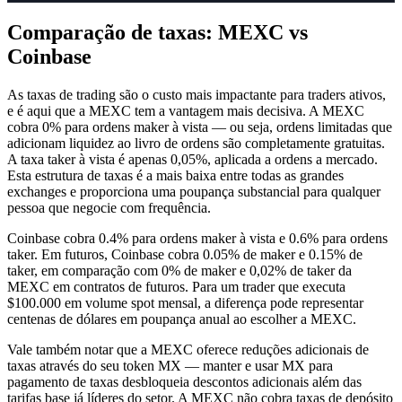
Comparação de taxas: MEXC vs
Coinbase
As taxas de trading são o custo mais impactante para traders ativos,
e é aqui que a MEXC tem a vantagem mais decisiva. A MEXC
cobra 0% para ordens maker à vista — ou seja, ordens limitadas que
adicionam liquidez ao livro de ordens são completamente gratuitas.
A taxa taker à vista é apenas 0,05%, aplicada a ordens a mercado.
Esta estrutura de taxas é a mais baixa entre todas as grandes
exchanges e proporciona uma poupança substancial para qualquer
pessoa que negocie com frequência.
Coinbase cobra 0.4% para ordens maker à vista e 0.6% para ordens
taker. Em futuros, Coinbase cobra 0.05% de maker e 0.15% de
taker, em comparação com 0% de maker e 0,02% de taker da
MEXC em contratos de futuros. Para um trader que executa
$100.000 em volume spot mensal, a diferença pode representar
centenas de dólares em poupança anual ao escolher a MEXC.
Vale também notar que a MEXC oferece reduções adicionais de
taxas através do seu token MX — manter e usar MX para
pagamento de taxas desbloqueia descontos adicionais além das
tarifas base já líderes do setor. A MEXC não cobra taxas de depósito