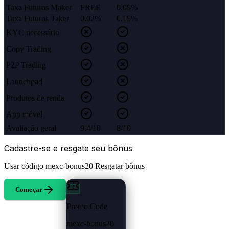
Taxa Futuros Maker
FREE
0.05%
Taxa Futuros Taker
0.02%
0.15%
KYC necessário
Copy Trading
P2P Trading
Launchpad
Produtos de renda
App móvel
Avaliação geral
9.4/10
8/10
Cadastre-se e resgate seu bônus
Usar código
mexc-bonus20
Resgatar bônus
Começar
Promo Code
mexc-bonus20