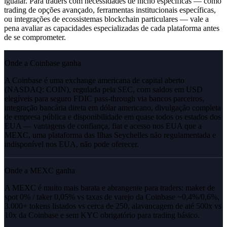
igualar. Para traders com necessidades de nicho específicas — como
trading de opções avançado, ferramentas institucionais específicas,
ou integrações de ecossistemas blockchain particulares — vale a
pena avaliar as capacidades especializadas de cada plataforma antes
de se comprometer.
Onde a Coinbase ganha
A Coinbase é uma exchange americana de capital aberto
(NASDAQ: COIN), regulada pela SEC, com saldos em USD
elegíveis para seguro FDIC pass-through via bancos parceiros,
integração bancária direta em dólar americano, divulgação completa
de empresa pública e disponibilidade em quase todos os estados dos
EUA — vantagens de confiança, fiat e acesso nos EUA que a
MEXC, uma plataforma das Ilhas Seychelles não regulamentada e
indisponível nos EUA, não pode oferecer.
Onde a MEXC ganha
A MEXC é muito mais barata e abrangente para traders: maker de
spot 0% / taker 0,05% vs taxas de varejo da Coinbase ~0,4%/0,6%,
3.000+ tokens listados vs cerca de 250, alavancagem de até 500x vs
10x da Coinbase e sem KYC obrigatório para trading básico.