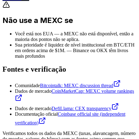
Não use a MEXC se
Você está nos EUA — a MEXC não está disponível, então a
maioria dos pontos não se aplica.
Sua prioridade é liquidez de nível institucional em BTC/ETH
em ordens acima de $1M.
—
Binance ou OKX têm livros
mais profundos
Fontes e verificação
Comunidade
Bitcointalk: MEXC discussion thread
Dados de mercado
CoinMarketCap: MEXC volume rankings
Dados de mercado
DefiLlama: CEX transparency
Documentação oficial
Coinbase official site (independent
verification)
Verificamos todos os dados da MEXC (taxas, alavancagem, número
de moedas, valores de bônus) com as fontes acima sempre que