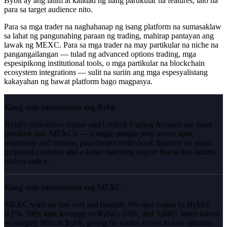
Bybit ay ang lalim at kalidad ng ilang partikular na features, lalo na
para sa target audience nito.
Para sa mga trader na naghahanap ng isang platform na sumasaklaw
sa lahat ng pangunahing paraan ng trading, mahirap pantayan ang
lawak ng MEXC. Para sa mga trader na may partikular na niche na
pangangailangan — tulad ng advanced options trading, mga
espesipikong institutional tools, o mga partikular na blockchain
ecosystem integrations — sulit na suriin ang mga espesyalistang
kakayahan ng bawat platform bago magpasya.
Kung saan nananalunan ang Bybit
Bybit's derivatives engine and Unified Trading Account are more
polished than MEXC's — a single margin pool across spot,
perpetuals and options, plus deeper order-book liquidity on major
perpetual contracts and a faster matching engine that active futures
traders notice.
Kung saan nananalunan ang MEXC
MEXC wins on raw cost and breadth: 0% spot maker vs Bybit's
0.1%, 500x max leverage vs Bybit's 200x, and 3,000+ listed tokens
vs roughly 900 on Bybit, giving far earlier access to new altcoins.