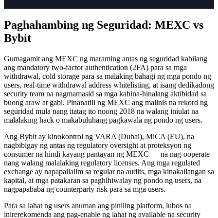
Paghahambing ng Seguridad: MEXC vs
Bybit
Gumagamit ang MEXC ng maraming antas ng seguridad kabilang
ang mandatory two-factor authentication (2FA) para sa mga
withdrawal, cold storage para sa malaking bahagi ng mga pondo ng
users, real-time withdrawal address whitelisting, at isang dedikadong
security team na nagmamasid sa mga kahina-hinalang aktibidad sa
buong araw at gabi. Pinanatili ng MEXC ang malinis na rekord ng
seguridad mula nang itatag ito noong 2018 na walang iniulat na
malalaking hack o makabuluhang pagkawala ng pondo ng users.
Ang Bybit ay kinokontrol ng VARA (Dubai), MiCA (EU), na
nagbibigay ng antas ng regulatory oversight at proteksyon ng
consumer na hindi kayang pantayan ng MEXC — na nag-ooperate
nang walang malalaking regulatory licenses. Ang mga regulated
exchange ay napapailalim sa regular na audits, mga kinakailangan sa
kapital, at mga patakaran sa paghihiwalay ng pondo ng users, na
nagpapababa ng counterparty risk para sa mga users.
Para sa lahat ng users anuman ang piniling platform, lubos na
inirerekomenda ang pag-enable ng lahat ng available na security