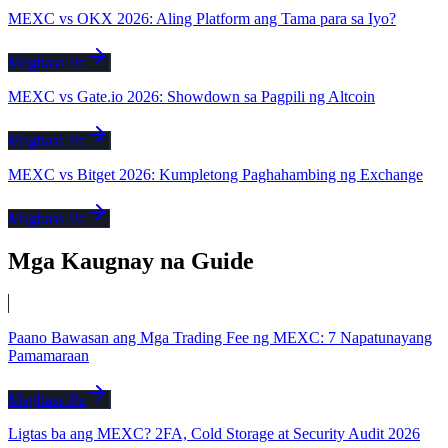
MEXC vs OKX 2026: Aling Platform ang Tama para sa Iyo?
Magbasa Pa
MEXC vs Gate.io 2026: Showdown sa Pagpili ng Altcoin
Magbasa Pa
MEXC vs Bitget 2026: Kumpletong Paghahambing ng Exchange
Magbasa Pa
Mga Kaugnay na Guide
Paano Bawasan ang Mga Trading Fee ng MEXC: 7 Napatunayang
Pamamaraan
Magbasa Pa
Ligtas ba ang MEXC? 2FA, Cold Storage at Security Audit 2026