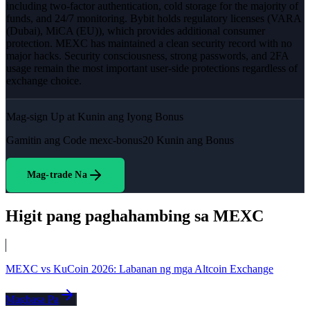
including two-factor authentication, cold storage for the majority of
funds, and 24/7 monitoring. Bybit holds regulatory licenses (VARA
(Dubai), MiCA (EU)), which provides additional consumer
protection. MEXC has maintained a clean security record with no
major hacks. Security consciousness, strong passwords, and 2FA
usage remain the most important user-side protections regardless of
exchange choice.
Mag-sign Up at Kunin ang Iyong Bonus
Gamitin ang Code
mexc-bonus20
Kunin ang Bonus
Mag-trade Na
Higit pang paghahambing sa MEXC
MEXC vs KuCoin 2026: Labanan ng mga Altcoin Exchange
Magbasa Pa