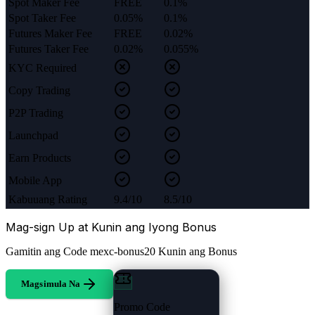
Spot Maker Fee
FREE
0.1%
Spot Taker Fee
0.05%
0.1%
Futures Maker Fee
FREE
0.02%
Futures Taker Fee
0.02%
0.055%
KYC Required
Copy Trading
P2P Trading
Launchpad
Earn Products
Mobile App
Kabuuang Rating
9.4/10
8.5/10
Mag-sign Up at Kunin ang Iyong Bonus
Gamitin ang Code
mexc-bonus20
Kunin ang Bonus
Magsimula Na
Promo Code