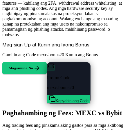
features — kabilang ang 2FA, withdrawal address whitelisting, at
mga anti-phishing codes. Ang mga hardware security key ay
nagbibigay ng pinakamalakas na proteksyon laban sa
pagkakompromiso ng account. Walang exchange ang maaaring
ganap na protektahan ang mga users na nakompromiso sa
pamamagitan ng phishing attacks, mahihinang password, o
malware.
Mag-sign Up at Kunin ang Iyong Bonus
Gamitin ang Code
mexc-bonus20
Kunin ang Bonus
Magsimula Na
Promo Code
mexc-bonus20
Kopyahin ang Code
Paghahambing ng Fees: MEXC vs Bybit
Ang trading fees ang pinakamalaking gastos para sa mga aktibong