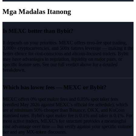
Mga Madalas Itanong
Is MEXC better than Bybit?
It depends on your priorities. MEXC offers zero-fee spot trading,
3,000+ cryptocurrencies, and 500x futures leverage — making it the
better choice for cost-conscious and altcoin-focused traders. Bybit
may have advantages in regulation, liquidity on major pairs, or
specific feature sets. See our full verdict above for a detailed
breakdown.
Which has lower fees — MEXC or Bybit?
MEXC offers 0% spot maker fees and 0.05% spot taker fees
(verified May 2026 against MEXC's official fee schedule), which
are at minimum 50% cheaper than Binance, OKX, and KuCoin
standard rates. Bybit's spot maker fee is 0.1% and taker is 0.1%. For
most active traders, MEXC's fee structure provides a meaningful
cost advantage over time — but verify against your specific volume
tier and any MX-token discounts.