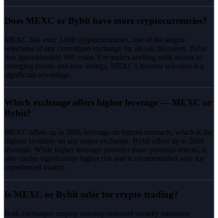
Does MEXC or Bybit have more cryptocurrencies?
MEXC lists over 3,000 cryptocurrencies, one of the largest
selections of any centralized exchange for altcoin discovery. Bybit
lists approximately 900 coins. For traders seeking early access to
emerging tokens and new listings, MEXC's broader selection is a
significant advantage.
Which exchange offers higher leverage — MEXC or
Bybit?
MEXC offers up to 500x leverage on futures contracts, which is the
highest available on any major exchange. Bybit offers up to 200x
leverage. While higher leverage provides more potential returns, it
also carries significantly higher risk and is recommended only for
experienced traders.
Is MEXC or Bybit safer for crypto trading?
Both exchanges employ industry-standard security measures