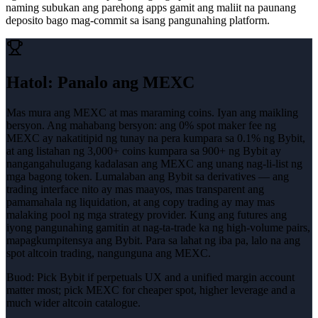
naming subukan ang parehong apps gamit ang maliit na paunang
deposito bago mag-commit sa isang pangunahing platform.
Hatol
:
Panalo ang MEXC
Mas mura ang MEXC at mas maraming coins. Iyan ang maikling
bersyon. Ang mahabang bersyon: ang 0% spot maker fee ng
MEXC ay nakatitipid ng tunay na pera kumpara sa 0.1% ng Bybit,
at ang listahan ng 3,000+ coins kumpara sa 900+ ng Bybit ay
nangangahulugang kadalasan ang MEXC ang unang nag-li-list ng
mga bagong token. Lumalaban ang Bybit sa derivatives — ang
trading interface nito ay mas maayos, mas transparent ang
pamamahala ng liquidation, at ang copy trading ay may mas
malaking pool ng mga strategy provider. Kung ang futures ang
iyong pangunahing gamitin at nag-ta-trade ka ng high-volume pairs,
mapagkumpitensya ang Bybit. Para sa lahat ng iba pa, lalo na ang
spot altcoin trading, nangunguna ang MEXC.
Buod:
Pick Bybit if perpetuals UX and a unified margin account
matter most; pick MEXC for cheaper spot, higher leverage and a
much wider altcoin catalogue.