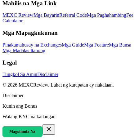
Mabilis na Mga Link
MEXC Review
Mga Bayarin
Referral Code
Mga Paghahambing
Fee
Calculator
Mga Mapagkukunan
Pinakamahusay na Exchanges
Mga Guide
Mga Feature
Mga Bansa
Mga Madalas Itanong
Legal
Tungkol Sa Amin
Disclaimer
©
2026
MEXCReview
.
Lahat ng karapatan ay nakalaan.
Disclaimer
Kunin ang Bonus
Walang KYC na kailangan
Magsimula Na