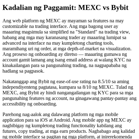
Kadalian ng Paggamit: MEXC vs Bybit
Ang web platform ng MEXC ay mayaman sa features na may
customizable na trading interface. Ang mga bagong user ay
maaaring magsimula sa simplified na "Standard" na trading view,
habang ang mga may karanasang trader ay maaaring lumipat sa
advanced na interface na may kumpletong charting tools,
maramihang uri ng order, at mga depth-of-market na visualization.
Ang proseso ng onboarding ay diretso — maaaring gumawa ng
account gamit lamang ang isang email address at walang KYC na
kinakailangan para sa pangunahing trading, na nagpapababa ng
hadlang sa pagpasok.
Nakatanggap ang Bybit ng ease-of-use rating na 8.5/10 sa aming
independiyenteng pagtatasa, kumpara sa 8/10 ng MEXC.
Tulad ng
MEXC, ang Bybit ay hindi nangangailangan ng KYC para sa mga
pangunahing features ng account, na ginagawang pantay-pantay ang
accessibility ng onboarding.
Parehong nag-aalok ang dalawang platform ng mga mobile
application para sa iOS at Android. Ang mobile app ng MEXC ay
nagbibigay ng kumpletong trading functionality kabilang ang
futures, copy trading, at mga earn products. Nagbabago ang kalidad
ng mobile interface sa pagitan ng mga platform, at inirerekomenda