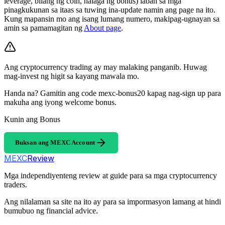
leverage, bilang ng coin, halaga ng bonus) laban sa mga
pinagkukunan sa itaas sa tuwing ina-update namin ang page na ito.
Kung mapansin mo ang isang lumang numero, makipag-ugnayan sa
amin sa pamamagitan ng
About page
.
Ang cryptocurrency trading ay may malaking panganib. Huwag
mag-invest ng higit sa kayang mawala mo.
Handa na? Gamitin ang code mexc-bonus20 kapag nag-sign up para
makuha ang iyong welcome bonus.
Kunin ang Bonus
Buksan ang MEXC Account
MEXC
Review
Mga independiyenteng review at guide para sa mga cryptocurrency
traders.
Ang nilalaman sa site na ito ay para sa impormasyon lamang at hindi
bumubuo ng financial advice.