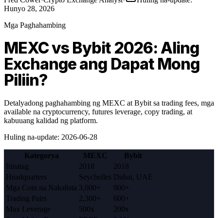
Hunyo 28, 2026
Mga Paghahambing
MEXC vs Bybit 2026: Aling
Exchange ang Dapat Mong
Piliin?
Detalyadong paghahambing ng MEXC at Bybit sa trading fees, mga
available na cryptocurrency, futures leverage, copy trading, at
kabuuang kalidad ng platform.
Huling na-update
:
2026-06-28
Kategorya
MEXC
Bybit
Itinatag
2018
2018
Headquarters
Seychelles
Dubai, UAE
Mga Coin na Nakalista
3,000+
900+
Trading Pairs
2,300+
600+
Max Leverage
500x
200x