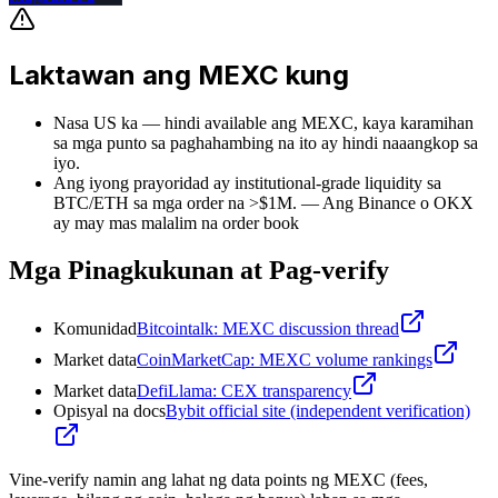
Laktawan ang MEXC kung
Nasa US ka — hindi available ang MEXC, kaya karamihan
sa mga punto sa paghahambing na ito ay hindi naaangkop sa
iyo.
Ang iyong prayoridad ay institutional-grade liquidity sa
BTC/ETH sa mga order na >$1M.
—
Ang Binance o OKX
ay may mas malalim na order book
Mga Pinagkukunan at Pag-verify
Komunidad
Bitcointalk: MEXC discussion thread
Market data
CoinMarketCap: MEXC volume rankings
Market data
DefiLlama: CEX transparency
Opisyal na docs
Bybit official site (independent verification)
Vine-verify namin ang lahat ng data points ng MEXC (fees,