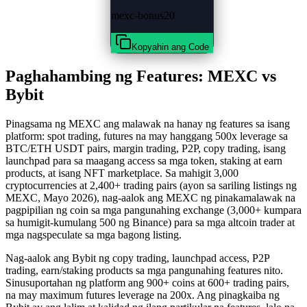
mexc-bonus20
Kopyahin ang Code
Paghahambing ng Features: MEXC vs
Bybit
Pinagsama ng MEXC ang malawak na hanay ng features sa isang
platform: spot trading, futures na may hanggang 500x leverage sa
BTC/ETH USDT pairs, margin trading, P2P, copy trading, isang
launchpad para sa maagang access sa mga token, staking at earn
products, at isang NFT marketplace. Sa mahigit 3,000
cryptocurrencies at 2,400+ trading pairs (ayon sa sariling listings ng
MEXC, Mayo 2026), nag-aalok ang MEXC ng pinakamalawak na
pagpipilian ng coin sa mga pangunahing exchange (3,000+ kumpara
sa humigit-kumulang 500 ng Binance) para sa mga altcoin trader at
mga nagspeculate sa mga bagong listing.
Nag-aalok ang Bybit ng copy trading, launchpad access, P2P
trading, earn/staking products sa mga pangunahing features nito.
Sinusuportahan ng platform ang 900+ coins at 600+ trading pairs,
na may maximum futures leverage na 200x. Ang pinagkaiba ng