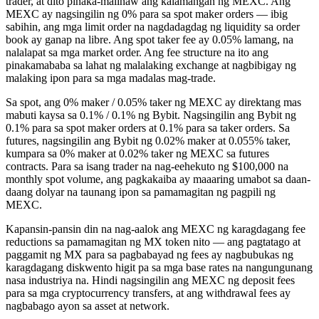
trader, at dito pinaka-malinaw ang kalamangan ng MEXC. Ang
MEXC ay nagsingilin ng 0% para sa spot maker orders — ibig
sabihin, ang mga limit order na nagdadagdag ng liquidity sa order
book ay ganap na libre. Ang spot taker fee ay 0.05% lamang, na
nalalapat sa mga market order. Ang fee structure na ito ang
pinakamababa sa lahat ng malalaking exchange at nagbibigay ng
malaking ipon para sa mga madalas mag-trade.
Sa spot, ang 0% maker / 0.05% taker ng MEXC ay direktang mas
mabuti kaysa sa 0.1% / 0.1% ng Bybit. Nagsingilin ang Bybit ng
0.1% para sa spot maker orders at 0.1% para sa taker orders. Sa
futures, nagsingilin ang Bybit ng 0.02% maker at 0.055% taker,
kumpara sa 0% maker at 0.02% taker ng MEXC sa futures
contracts. Para sa isang trader na nag-eehekuto ng $100,000 na
monthly spot volume, ang pagkakaiba ay maaaring umabot sa daan-
daang dolyar na taunang ipon sa pamamagitan ng pagpili ng
MEXC.
Kapansin-pansin din na nag-aalok ang MEXC ng karagdagang fee
reductions sa pamamagitan ng MX token nito — ang pagtatago at
paggamit ng MX para sa pagbabayad ng fees ay nagbubukas ng
karagdagang diskwento higit pa sa mga base rates na nangungunang
nasa industriya na. Hindi nagsingilin ang MEXC ng deposit fees
para sa mga cryptocurrency transfers, at ang withdrawal fees ay
nagbabago ayon sa asset at network.