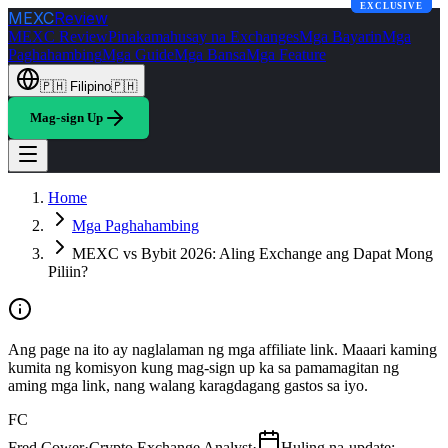
EXCLUSIVE
EXCLUSIVE
MEXC
Review
MEXC Review
Pinakamahusay na Exchanges
Mga Bayarin
Mga
Paghahambing
Mga Guide
Mga Bansa
Mga Feature
🇵🇭
Filipino
🇵🇭
Mag-sign Up
Home
Mga Paghahambing
MEXC vs Bybit 2026: Aling Exchange ang Dapat Mong
Piliin?
Ang page na ito ay naglalaman ng mga affiliate link. Maaari kaming
kumita ng komisyon kung mag-sign up ka sa pamamagitan ng
aming mga link, nang walang karagdagang gastos sa iyo.
FC
Fred Cower
·
Crypto Exchange Analyst
·
Huling na-update
: