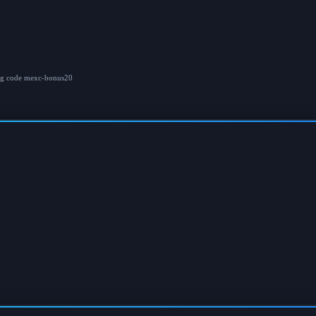
ang code mexc-bonus20