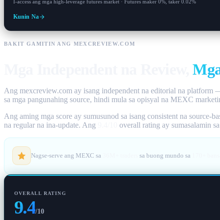
I-access ang mga high-leverage futures market · Futures maker 0%, taker 0.02%
Kunin Na
BAKIT GAMITIN ANG MEXCREVIEW.COM
Mga Independent na Review,
Mga
Ang mexcreview.com ay isang independent na editorial na platform 
sa mga pangunahing source, hindi mula sa opisyal na MEXC marketin
Ang aming mga score ay sumusunod sa isang consistent na source-ba
na regular na ina-update. Ang
9.4/10
overall rating ay sumasalamin sa
Nagse-serve ang MEXC sa
36M+ traders
sa buong mundo sa
170+ bans
OVERALL RATING
9.4
/10