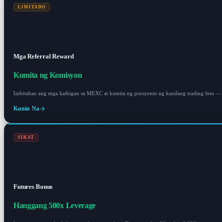
LIMITADO
Mga Referral Reward
Kumita ng Komisyon
Imbitahan ang mga kaibigan sa MEXC at kumita ng porsyento ng kanilang trading fees — 
Kunin Na
SIKAT
Futures Bonus
Hanggang 500x Leverage