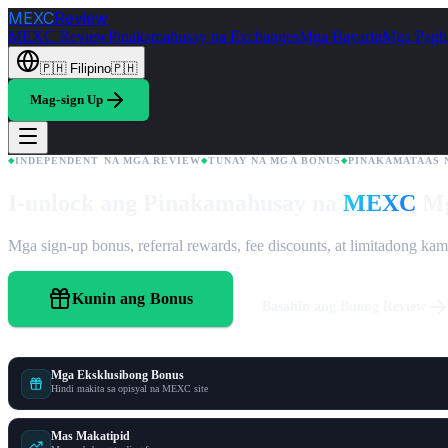
MEXC
Review
MEXC Review
Pinakamahusay na Exchanges
Mga Bayarin
Mga Pagh
🇵🇭
Filipino
🇵🇭
Mag-sign Up
INDEPENDENT NA MGA REVIEW
TUNAY NA MGA BONUS
PINAKAMATAAS 
◆
◆
◆
I-unlock ang Pinakamahusay na
MEXC
Mg
Mga sign-up bonus, referral rewards, fee discounts, at limitadong ka
Kunin ang Bonus
Basahin ang Buong Review
Mga Eksklusibong Bonus
Hindi makita sa opisyal na MEXC site
Mas Makatipid