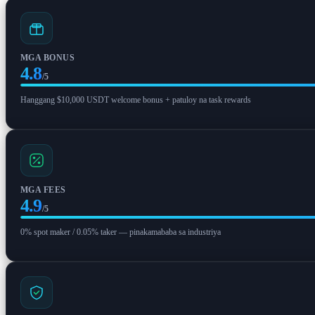
MGA BONUS
4.8
/5
Hanggang $10,000 USDT welcome bonus + patuloy na task rewards
MGA FEES
4.9
/5
0% spot maker / 0.05% taker — pinakamababa sa industriya