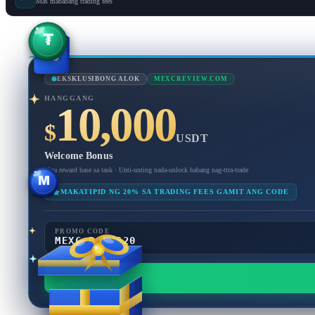
Mas mababang trading fees
₮
%
EKSKLUSIBONG ALOK
MEXCREVIEW.COM
HANGGANG
10,000
$
USDT
Welcome Bonus
Mga reward base sa task · Unti-unting nada-unlock habang nag-ttra-trade
M
MAKATIPID NG 20% SA TRADING FEES GAMIT ANG CODE
PROMO CODE
MEXC-BONUS20