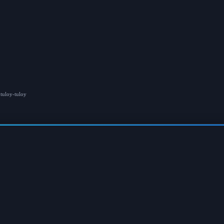
tuloy-tuloy