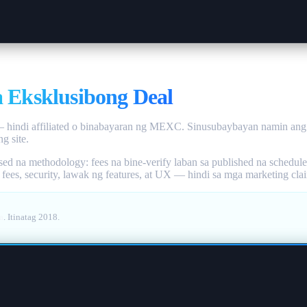
 Eksklusibong Deal
— hindi affiliated o binabayaran ng MEXC. Sinusubaybayan namin ang 
g site.
sed na methodology: fees na bine-verify laban sa published na sche
 fees, security, lawak ng features, at UX — hindi sa mga marketing cla
a
. Itinatag 2018.