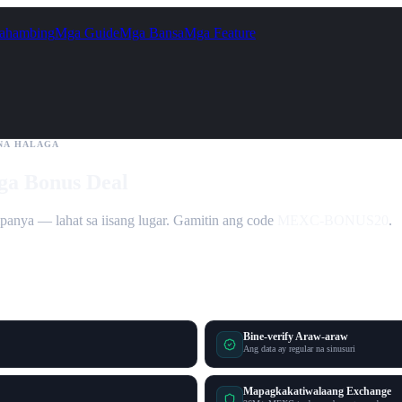
ahambing
Mga Guide
Mga Bansa
Mga Feature
NA HALAGA
a Bonus Deal
mpanya — lahat sa iisang lugar. Gamitin ang code
MEXC-BONUS20
.
Bine-verify Araw-araw
Ang data ay regular na sinusuri
Mapagkakatiwalaang Exchange