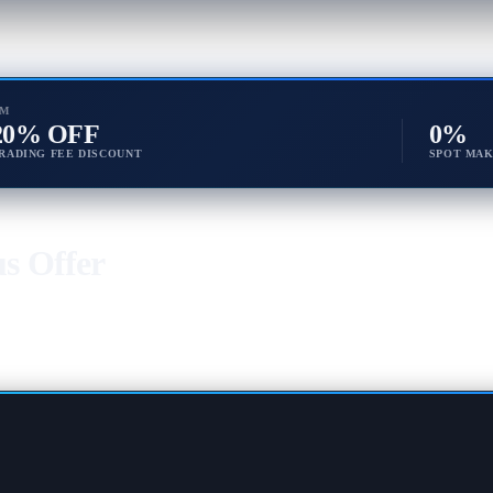
OM
20% OFF
0%
RADING FEE DISCOUNT
SPOT MAK
 Offer