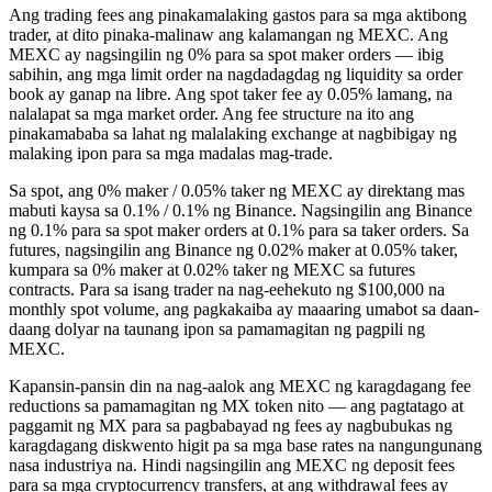
Ang trading fees ang pinakamalaking gastos para sa mga aktibong
trader, at dito pinaka-malinaw ang kalamangan ng MEXC. Ang
MEXC ay nagsingilin ng 0% para sa spot maker orders — ibig
sabihin, ang mga limit order na nagdadagdag ng liquidity sa order
book ay ganap na libre. Ang spot taker fee ay 0.05% lamang, na
nalalapat sa mga market order. Ang fee structure na ito ang
pinakamababa sa lahat ng malalaking exchange at nagbibigay ng
malaking ipon para sa mga madalas mag-trade.
Sa spot, ang 0% maker / 0.05% taker ng MEXC ay direktang mas
mabuti kaysa sa 0.1% / 0.1% ng Binance. Nagsingilin ang Binance
ng 0.1% para sa spot maker orders at 0.1% para sa taker orders. Sa
futures, nagsingilin ang Binance ng 0.02% maker at 0.05% taker,
kumpara sa 0% maker at 0.02% taker ng MEXC sa futures
contracts. Para sa isang trader na nag-eehekuto ng $100,000 na
monthly spot volume, ang pagkakaiba ay maaaring umabot sa daan-
daang dolyar na taunang ipon sa pamamagitan ng pagpili ng
MEXC.
Kapansin-pansin din na nag-aalok ang MEXC ng karagdagang fee
reductions sa pamamagitan ng MX token nito — ang pagtatago at
paggamit ng MX para sa pagbabayad ng fees ay nagbubukas ng
karagdagang diskwento higit pa sa mga base rates na nangungunang
nasa industriya na. Hindi nagsingilin ang MEXC ng deposit fees
para sa mga cryptocurrency transfers, at ang withdrawal fees ay