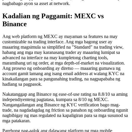
nagbabago ayon sa asset at network.
Kadalian ng Paggamit: MEXC vs
Binance
Ang web platform ng MEXC ay mayaman sa features na may
customizable na trading interface. Ang mga bagong user ay
maaaring magsimula sa simplified na "Standard" na trading view,
habang ang mga may karanasang trader ay maaaring lumipat sa
advanced na interface na may kumpletong charting tools,
maramihang uri ng order, at mga depth-of-market na visualization.
Ang proseso ng onboarding ay diretso — maaaring gumawa ng
account gamit lamang ang isang email address at walang KYC na
kinakailangan para sa pangunahing trading, na nagpapababa ng
hadlang sa pagpasok.
Nakatanggap ang Binance ng ease-of-use rating na 8.8/10 sa aming
independiyenteng pagtatasa, kumpara sa 8/10 ng MEXC.
Nangangailangan ang Binance ng KYC verification bago mag-
trade, na nagdadagdag ng friction sa panahon ng onboarding ngunit
nagbibigay ng mas regulated na kapaligiran para sa mga susunod sa
mga patakaran.
Parehong nag-aalok ang dalawang platform ng mga mobile