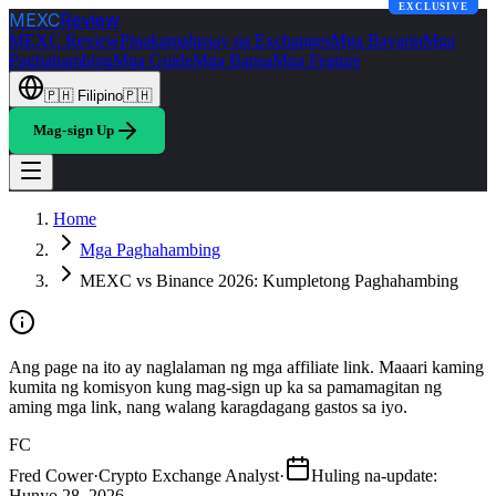
EXCLUSIVE
EXCLUSIVE
MEXC
Review
MEXC Review
Pinakamahusay na Exchanges
Mga Bayarin
Mga
Paghahambing
Mga Guide
Mga Bansa
Mga Feature
🇵🇭
Filipino
🇵🇭
Mag-sign Up
Home
Mga Paghahambing
MEXC vs Binance 2026: Kumpletong Paghahambing
Ang page na ito ay naglalaman ng mga affiliate link. Maaari kaming
kumita ng komisyon kung mag-sign up ka sa pamamagitan ng
aming mga link, nang walang karagdagang gastos sa iyo.
FC
Fred Cower
·
Crypto Exchange Analyst
·
Huling na-update
:
Hunyo 28, 2026