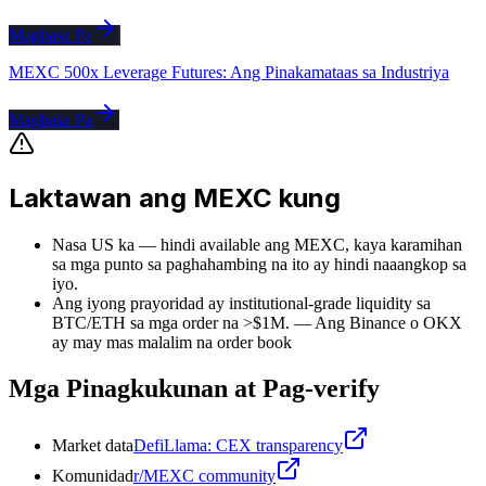
Magbasa Pa
MEXC 500x Leverage Futures: Ang Pinakamataas sa Industriya
Magbasa Pa
Laktawan ang MEXC kung
Nasa US ka — hindi available ang MEXC, kaya karamihan
sa mga punto sa paghahambing na ito ay hindi naaangkop sa
iyo.
Ang iyong prayoridad ay institutional-grade liquidity sa
BTC/ETH sa mga order na >$1M.
—
Ang Binance o OKX
ay may mas malalim na order book
Mga Pinagkukunan at Pag-verify
Market data
DefiLlama: CEX transparency
Komunidad
r/MEXC community