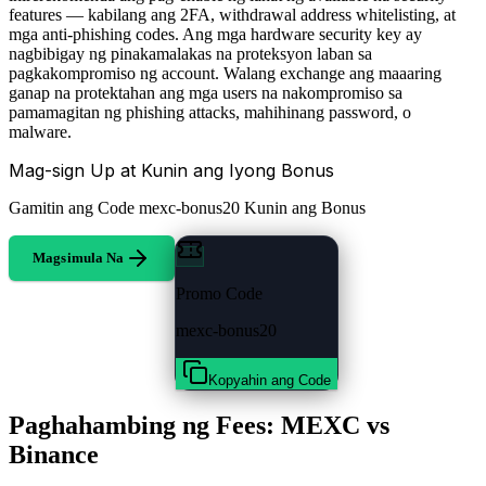
features — kabilang ang 2FA, withdrawal address whitelisting, at
mga anti-phishing codes. Ang mga hardware security key ay
nagbibigay ng pinakamalakas na proteksyon laban sa
pagkakompromiso ng account. Walang exchange ang maaaring
ganap na protektahan ang mga users na nakompromiso sa
pamamagitan ng phishing attacks, mahihinang password, o
malware.
Mag-sign Up at Kunin ang Iyong Bonus
Gamitin ang Code
mexc-bonus20
Kunin ang Bonus
Magsimula Na
Promo Code
mexc-bonus20
Kopyahin ang Code
Paghahambing ng Fees: MEXC vs
Binance