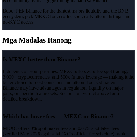
BTC liquidity ay mas gugustuhing manatili sa Binance.
Buod:
Pick Binance for the tightest majors liquidity and the BNB
ecosystem; pick MEXC for zero-fee spot, early altcoin listings and
no-KYC access.
Mga Madalas Itanong
Is MEXC better than Binance?
It depends on your priorities. MEXC offers zero-fee spot trading,
3,000+ cryptocurrencies, and 500x futures leverage — making it the
better choice for cost-conscious and altcoin-focused traders.
Binance may have advantages in regulation, liquidity on major
pairs, or specific feature sets. See our full verdict above for a
detailed breakdown.
Which has lower fees — MEXC or Binance?
MEXC offers 0% spot maker fees and 0.05% spot taker fees
(verified May 2026 against MEXC's official fee schedule), which