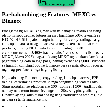
Kopyahin ang Code
Paghahambing ng Features: MEXC vs
Binance
Pinagsama ng MEXC ang malawak na hanay ng features sa isang
platform: spot trading, futures na may hanggang 500x leverage sa
BTC/ETH USDT pairs, margin trading, P2P, copy trading, isang
launchpad para sa maagang access sa mga token, staking at earn
products, at isang NFT marketplace. Sa mahigit 3,000
cryptocurrencies at 2,400+ trading pairs (ayon sa sariling listings ng
MEXC, Mayo 2026), nag-aalok ang MEXC ng pinakamalawak na
pagpipilian ng coin sa mga pangunahing exchange (3,000+ kumpara
sa humigit-kumulang 500 ng Binance) para sa mga altcoin trader at
mga nagspeculate sa mga bagong listing.
Nag-aalok ang Binance ng copy trading, launchpad access, P2P
trading, earn/staking products sa mga pangunahing features nito.
Sinusuportahan ng platform ang 500+ coins at 1,500+ trading pairs,
na may maximum futures leverage na 125x. Ang pinagkaiba ng
Binance ay ang lalim at kalidad ng ilang partikular na features, lalo
na para sa target audience nito.