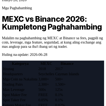
Mga Paghahambing
MEXC vs Binance 2026:
Kumpletong Paghahambing
Malalim na paghahambing ng MEXC at Binance sa fees, pagpili ng
coin, leverage, mga feature, seguridad, at kung aling exchange ang
mas angkop para sa iba't ibang uri ng trader.
Huling na-update
:
2026-06-28
Kategorya
MEXC
Binance
Itinatag
2018
2017
Headquarters
Seychelles
Cayman Islands
Mga Coin na Nakalista
3,000+
500+
Trading Pairs
2,300+
1,500+
Max Leverage
500x
125x
Spot Maker Fee
FREE
0.1%
Spot Taker Fee
0.05%
0.1%
Futures Maker Fee
FREE
0.02%