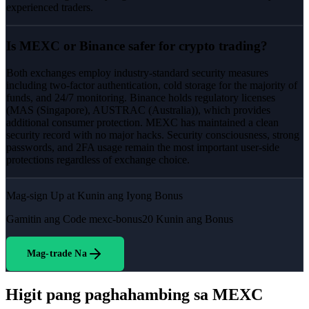
experienced traders.
Is MEXC or Binance safer for crypto trading?
Both exchanges employ industry-standard security measures
including two-factor authentication, cold storage for the majority of
funds, and 24/7 monitoring. Binance holds regulatory licenses
(MAS (Singapore), AUSTRAC (Australia)), which provides
additional consumer protection. MEXC has maintained a clean
security record with no major hacks. Security consciousness, strong
passwords, and 2FA usage remain the most important user-side
protections regardless of exchange choice.
Mag-sign Up at Kunin ang Iyong Bonus
Gamitin ang Code
mexc-bonus20
Kunin ang Bonus
Mag-trade Na
Higit pang paghahambing sa MEXC