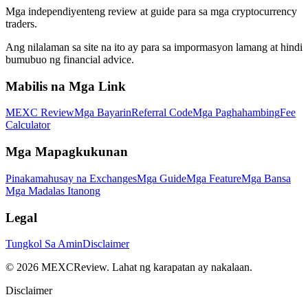
Mga independiyenteng review at guide para sa mga cryptocurrency
traders.
Ang nilalaman sa site na ito ay para sa impormasyon lamang at hindi
bumubuo ng financial advice.
Mabilis na Mga Link
MEXC Review
Mga Bayarin
Referral Code
Mga Paghahambing
Fee
Calculator
Mga Mapagkukunan
Pinakamahusay na Exchanges
Mga Guide
Mga Feature
Mga Bansa
Mga Madalas Itanong
Legal
Tungkol Sa Amin
Disclaimer
©
2026
MEXCReview
.
Lahat ng karapatan ay nakalaan.
Disclaimer