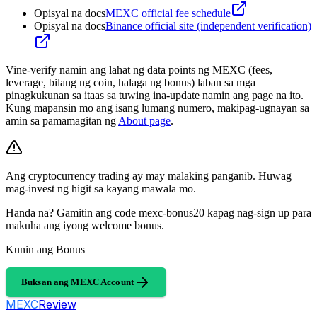
Opisyal na docs
MEXC official fee schedule
Opisyal na docs
Binance official site (independent verification)
Vine-verify namin ang lahat ng data points ng MEXC (fees,
leverage, bilang ng coin, halaga ng bonus) laban sa mga
pinagkukunan sa itaas sa tuwing ina-update namin ang page na ito.
Kung mapansin mo ang isang lumang numero, makipag-ugnayan sa
amin sa pamamagitan ng
About page
.
Ang cryptocurrency trading ay may malaking panganib. Huwag
mag-invest ng higit sa kayang mawala mo.
Handa na? Gamitin ang code mexc-bonus20 kapag nag-sign up para
makuha ang iyong welcome bonus.
Kunin ang Bonus
Buksan ang MEXC Account
MEXC
Review