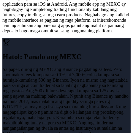
application para sa iOS at Android. Ang mobile app ng MEXC ay
nagbibigay ng kumpletong trading functionality kabilang ang
futures, copy trading, at mga earn products. Nagbabago ang kalidad
ng mobile interface sa pagitan ng mga platform, at inirerekomenda
naming subukan ang parehong apps gamit ang maliit na paunang
deposito bago mag-commit sa isang pangunahing platform.
Hatol
:
Panalo ang MEXC
Sa papel, durog ng MEXC ang Binance pagdating sa fees. Zero
spot maker fees kumpara sa 0.1%, at 3,000+ coins kumpara sa
humigit-kumulang 500 ng Binance. Iyon na mismo ang nagtatakda
para sa mga altcoin trader at sa lahat ng nagbabantay sa kanilang
mga gastos. Ang 500x futures leverage kumpara sa 125x ay isa
pang agwat na mahirap balewalain. Ngunit ang Binance ay nandito
na mula 2017, mas malalim ang liquidity sa mga pares ng
BTC/ETH, at may mga lisensya sa maraming hurisdiksyon. Kung
nagpapalipat kayo ng anim na digit o kailangan ang proteksyong
regulatoryo, mahalaga iyon. Karamihan sa mga retail trader ay
makatitipid ng tunay na pera sa MEXC. Ang mga trader na
nangangailangan ng tiwala sa antas ng institusyon at malalim na