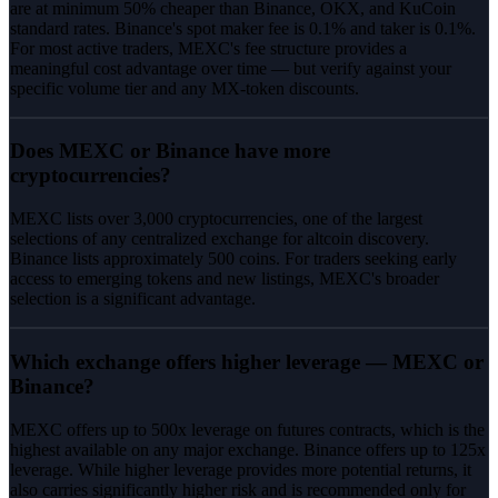
are at minimum 50% cheaper than Binance, OKX, and KuCoin
standard rates. Binance's spot maker fee is 0.1% and taker is 0.1%.
For most active traders, MEXC's fee structure provides a
meaningful cost advantage over time — but verify against your
specific volume tier and any MX-token discounts.
Does MEXC or Binance have more
cryptocurrencies?
MEXC lists over 3,000 cryptocurrencies, one of the largest
selections of any centralized exchange for altcoin discovery.
Binance lists approximately 500 coins. For traders seeking early
access to emerging tokens and new listings, MEXC's broader
selection is a significant advantage.
Which exchange offers higher leverage — MEXC or
Binance?
MEXC offers up to 500x leverage on futures contracts, which is the
highest available on any major exchange. Binance offers up to 125x
leverage. While higher leverage provides more potential returns, it
also carries significantly higher risk and is recommended only for