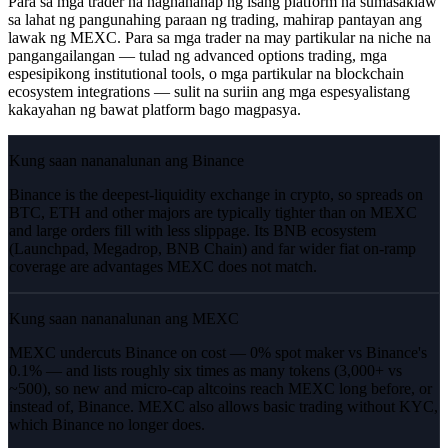
Para sa mga trader na naghahanap ng isang platform na sumasaklaw
sa lahat ng pangunahing paraan ng trading, mahirap pantayan ang
lawak ng MEXC. Para sa mga trader na may partikular na niche na
pangangailangan — tulad ng advanced options trading, mga
espesipikong institutional tools, o mga partikular na blockchain
ecosystem integrations — sulit na suriin ang mga espesyalistang
kakayahan ng bawat platform bago magpasya.
Kung saan nananalunan ang Binance
Binance is the deepest-liquidity exchange in crypto, so spreads on
BTC, ETH and other majors are typically tighter than on MEXC
and large orders fill with less slippage. Its BNB ecosystem
(Launchpad, Megadrop, BNB Chain) and far wider fiat on-ramp
coverage are advantages MEXC does not match.
Kung saan nananalunan ang MEXC
MEXC undercuts Binance on cost — 0% spot maker vs Binance's
0.1% — and lists roughly six times as many tokens (3,000+ vs
~500), so new and micro-cap altcoins reach MEXC long before, or
instead of, Binance. MEXC also allows basic trading without KYC,
which Binance no longer does.