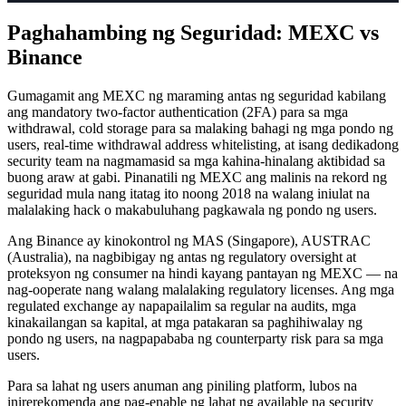
Paghahambing ng Seguridad: MEXC vs
Binance
Gumagamit ang MEXC ng maraming antas ng seguridad kabilang
ang mandatory two-factor authentication (2FA) para sa mga
withdrawal, cold storage para sa malaking bahagi ng mga pondo ng
users, real-time withdrawal address whitelisting, at isang dedikadong
security team na nagmamasid sa mga kahina-hinalang aktibidad sa
buong araw at gabi. Pinanatili ng MEXC ang malinis na rekord ng
seguridad mula nang itatag ito noong 2018 na walang iniulat na
malalaking hack o makabuluhang pagkawala ng pondo ng users.
Ang Binance ay kinokontrol ng MAS (Singapore), AUSTRAC
(Australia), na nagbibigay ng antas ng regulatory oversight at
proteksyon ng consumer na hindi kayang pantayan ng MEXC — na
nag-ooperate nang walang malalaking regulatory licenses. Ang mga
regulated exchange ay napapailalim sa regular na audits, mga
kinakailangan sa kapital, at mga patakaran sa paghihiwalay ng
pondo ng users, na nagpapababa ng counterparty risk para sa mga
users.
Para sa lahat ng users anuman ang piniling platform, lubos na
inirerekomenda ang pag-enable ng lahat ng available na security