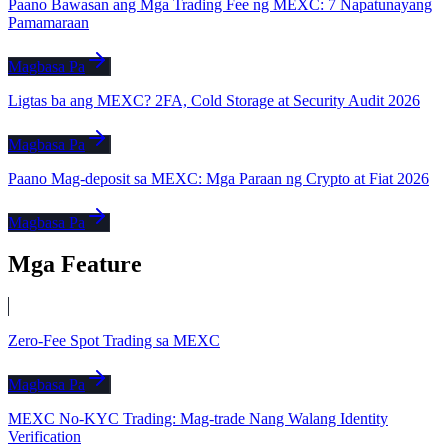
Paano Bawasan ang Mga Trading Fee ng MEXC: 7 Napatunayang
Pamamaraan
Magbasa Pa
Ligtas ba ang MEXC? 2FA, Cold Storage at Security Audit 2026
Magbasa Pa
Paano Mag-deposit sa MEXC: Mga Paraan ng Crypto at Fiat 2026
Magbasa Pa
Mga Feature
Zero-Fee Spot Trading sa MEXC
Magbasa Pa
MEXC No-KYC Trading: Mag-trade Nang Walang Identity
Verification