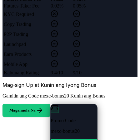
Futures Taker Fee
0.02%
0.05%
KYC Required
Copy Trading
P2P Trading
Launchpad
Earn Products
Mobile App
Kabuuang Rating
9.4/10
9/10
Mag-sign Up at Kunin ang Iyong Bonus
Gamitin ang Code
mexc-bonus20
Kunin ang Bonus
Magsimula Na
Promo Code
mexc-bonus20