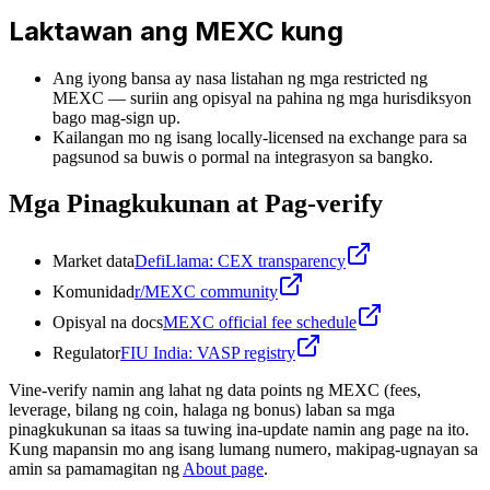
Laktawan ang MEXC kung
Ang iyong bansa ay nasa listahan ng mga restricted ng
MEXC — suriin ang opisyal na pahina ng mga hurisdiksyon
bago mag-sign up.
Kailangan mo ng isang locally-licensed na exchange para sa
pagsunod sa buwis o pormal na integrasyon sa bangko.
Mga Pinagkukunan at Pag-verify
Market data
DefiLlama: CEX transparency
Komunidad
r/MEXC community
Opisyal na docs
MEXC official fee schedule
Regulator
FIU India: VASP registry
Vine-verify namin ang lahat ng data points ng MEXC (fees,
leverage, bilang ng coin, halaga ng bonus) laban sa mga
pinagkukunan sa itaas sa tuwing ina-update namin ang page na ito.
Kung mapansin mo ang isang lumang numero, makipag-ugnayan sa
amin sa pamamagitan ng
About page
.