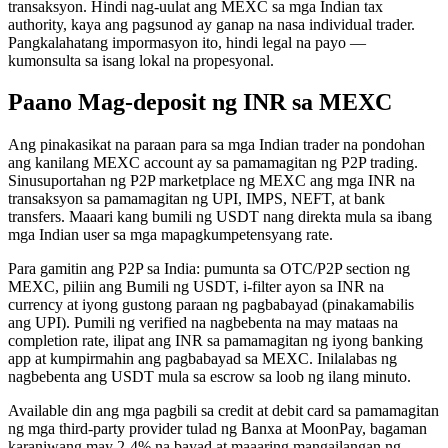
transaksyon. Hindi nag-uulat ang MEXC sa mga Indian tax
authority, kaya ang pagsunod ay ganap na nasa individual trader.
Pangkalahatang impormasyon ito, hindi legal na payo —
kumonsulta sa isang lokal na propesyonal.
Paano Mag-deposit ng INR sa MEXC
Ang pinakasikat na paraan para sa mga Indian trader na pondohan
ang kanilang MEXC account ay sa pamamagitan ng P2P trading.
Sinusuportahan ng P2P marketplace ng MEXC ang mga INR na
transaksyon sa pamamagitan ng UPI, IMPS, NEFT, at bank
transfers. Maaari kang bumili ng USDT nang direkta mula sa ibang
mga Indian user sa mga mapagkumpetensyang rate.
Para gamitin ang P2P sa India: pumunta sa OTC/P2P section ng
MEXC, piliin ang Bumili ng USDT, i-filter ayon sa INR na
currency at iyong gustong paraan ng pagbabayad (pinakamabilis
ang UPI). Pumili ng verified na nagbebenta na may mataas na
completion rate, ilipat ang INR sa pamamagitan ng iyong banking
app at kumpirmahin ang pagbabayad sa MEXC. Inilalabas ng
nagbebenta ang USDT mula sa escrow sa loob ng ilang minuto.
Available din ang mga pagbili sa credit at debit card sa pamamagitan
ng mga third-party provider tulad ng Banxa at MoonPay, bagaman
karaniwang may 2-4% na bayad at maaaring mangailangan ng