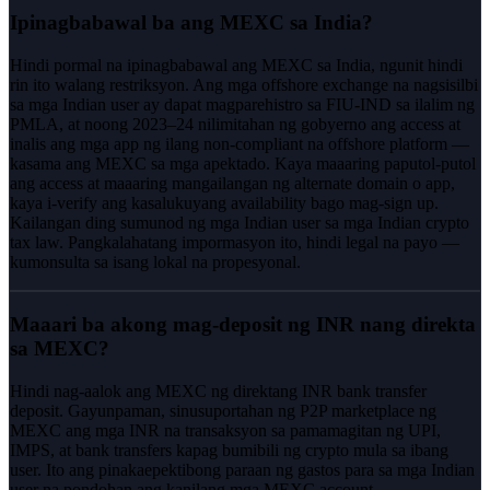
Ipinagbabawal ba ang MEXC sa India?
Hindi pormal na ipinagbabawal ang MEXC sa India, ngunit hindi
rin ito walang restriksyon. Ang mga offshore exchange na nagsisilbi
sa mga Indian user ay dapat magparehistro sa FIU-IND sa ilalim ng
PMLA, at noong 2023–24 nilimitahan ng gobyerno ang access at
inalis ang mga app ng ilang non-compliant na offshore platform —
kasama ang MEXC sa mga apektado. Kaya maaaring paputol-putol
ang access at maaaring mangailangan ng alternate domain o app,
kaya i-verify ang kasalukuyang availability bago mag-sign up.
Kailangan ding sumunod ng mga Indian user sa mga Indian crypto
tax law. Pangkalahatang impormasyon ito, hindi legal na payo —
kumonsulta sa isang lokal na propesyonal.
Maaari ba akong mag-deposit ng INR nang direkta
sa MEXC?
Hindi nag-aalok ang MEXC ng direktang INR bank transfer
deposit. Gayunpaman, sinusuportahan ng P2P marketplace ng
MEXC ang mga INR na transaksyon sa pamamagitan ng UPI,
IMPS, at bank transfers kapag bumibili ng crypto mula sa ibang
user. Ito ang pinakaepektibong paraan ng gastos para sa mga Indian
user na pondohan ang kanilang mga MEXC account.