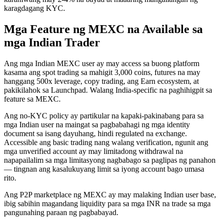
karagdagang KYC.
Mga Feature ng MEXC na Available sa
mga Indian Trader
Ang mga Indian MEXC user ay may access sa buong platform
kasama ang spot trading sa mahigit 3,000 coins, futures na may
hanggang 500x leverage, copy trading, ang Earn ecosystem, at
pakikilahok sa Launchpad. Walang India-specific na paghihigpit sa
feature sa MEXC.
Ang no-KYC policy ay partikular na kapaki-pakinabang para sa
mga Indian user na maingat sa pagbabahagi ng mga identity
document sa isang dayuhang, hindi regulated na exchange.
Accessible ang basic trading nang walang verification, ngunit ang
mga unverified account ay may limitadong withdrawal na
napapailalim sa mga limitasyong nagbabago sa paglipas ng panahon
— tingnan ang kasalukuyang limit sa iyong account bago umasa
rito.
Ang P2P marketplace ng MEXC ay may malaking Indian user base,
ibig sabihin magandang liquidity para sa mga INR na trade sa mga
pangunahing paraan ng pagbabayad.