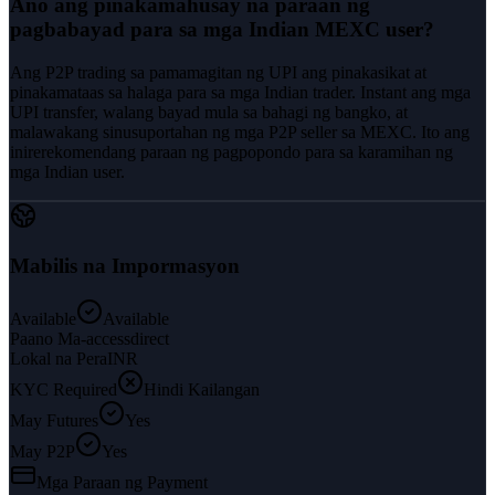
Ano ang pinakamahusay na paraan ng
pagbabayad para sa mga Indian MEXC user?
Ang P2P trading sa pamamagitan ng UPI ang pinakasikat at
pinakamataas sa halaga para sa mga Indian trader. Instant ang mga
UPI transfer, walang bayad mula sa bahagi ng bangko, at
malawakang sinusuportahan ng mga P2P seller sa MEXC. Ito ang
inirerekomendang paraan ng pagpopondo para sa karamihan ng
mga Indian user.
Mabilis na Impormasyon
Available
Available
Paano Ma-access
direct
Lokal na Pera
INR
KYC Required
Hindi Kailangan
May Futures
Yes
May P2P
Yes
Mga Paraan ng Payment