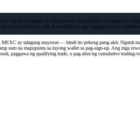
ngunit nakabatay sa mga gawain: ang headline na halaga ay isang c
lip na withdrawable na cash. Karamihan sa mga bagong user ay realist
EXC ay talagang mayroon — hindi ito pekeng pang-akit. Ngunit mal
ump sum na mapupunta sa inyong wallet sa pag-sign-up. Ang mga rewar
osit, paggawa ng qualifying trade, o pag-abot ng cumulative trading-