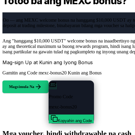
Totoo ba ang MEXC bonus?
Oo — ang MEXC welcome bonus na hanggang $10,000 USDT ay totoo, 
deposit at trading milestone, binabayaran bilang mga voucher sa ha
Ang "hanggang $10,000 USDT" welcome bonus na inaadbertisyo ng M
ay ang theoretical maximum sa buong rewards program, hindi isang l
isang partikular na gawain tulad ng pagkumpleto ng inyong unang dep
Mag-sign Up at Kunin ang Iyong Bonus
Gamitin ang Code
mexc-bonus20
Kunin ang Bonus
Magsimula Na
Promo Code
mexc-bonus20
Kopyahin ang Code
Mga voucher, hindi withdrawable na cash