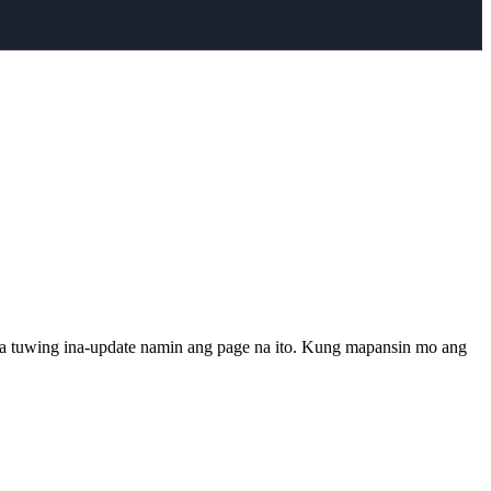
 sa tuwing ina-update namin ang page na ito. Kung mapansin mo ang