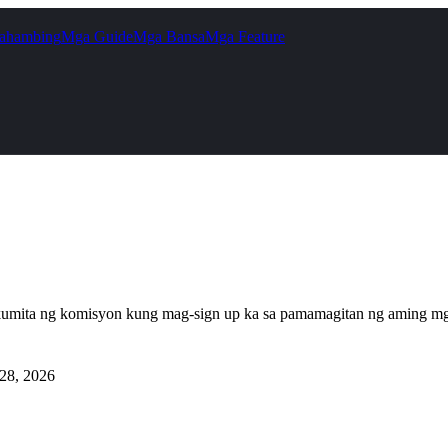
ahambing
Mga Guide
Mga Bansa
Mga Feature
g kumita ng komisyon kung mag-sign up ka sa pamamagitan ng aming mga
28, 2026