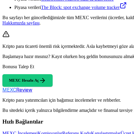
Piyasa verileri
The Block: spot exchange volume tracker
Bu sayfayı her güncellediğimizde tüm MEXC verilerini (ücretler, kaldır
Hakkımızda sayfası
.
Kripto para ticareti önemli risk içermektedir. Asla kaybetmeyi göze a
Başlamaya hazır mısınız? Kayıt olurken hoş geldin bonusunuzu alma
Bonusu Talep Et
MEXC Hesabı Aç
MEXC
Review
Kripto para yatırımcıları için bağımsız incelemeler ve rehberler.
Bu sitedeki içerik yalnızca bilgilendirme amaçlıdır ve finansal tavsiye 
Hızlı Bağlantılar
MEXC İncelemesi
Komisyonlar
Referans Kodu
Karşılaştırmalar
Ücret 