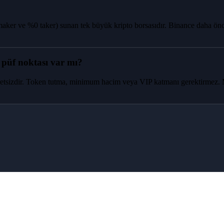
maker ve %0 taker) sunan tek büyük kripto borsasıdır. Binance daha ön
 püf noktası var mı?
etsizdir. Token tutma, minimum hacim veya VIP katmanı gerektirmez. M