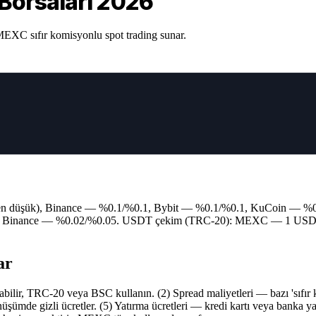
Borsaları 2026
 MEXC sıfır komisyonlu spot trading sunar.
 en düşük), Binance — %0.1/%0.1, Bybit — %0.1/%0.1, KuCoin — 
 Binance — %0.02/%0.05. USDT çekim (TRC-20): MEXC — 1 USDT, 
ar
bilir, TRC-20 veya BSC kullanın. (2) Spread maliyetleri — bazı 'sıfır k
dönüşümde gizli ücretler. (5) Yatırma ücretleri — kredi kartı veya banka