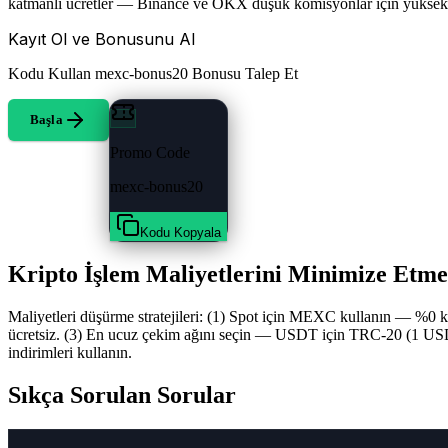
katmanlı ücretler — Binance ve OKX düşük komisyonlar için yüksek h
Kayıt Ol ve Bonusunu Al
Kodu Kullan
mexc-bonus20
Bonusu Talep Et
Başla
Promo Code
mexc-bonus20
Kodu Kopyala
Kripto İşlem Maliyetlerini Minimize Etme
Maliyetleri düşürme stratejileri: (1) Spot için MEXC kullanın — %0
ücretsiz. (3) En ucuz çekim ağını seçin — USDT için TRC-20 (1 USDT). 
indirimleri kullanın.
Sıkça Sorulan Sorular