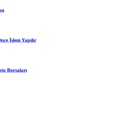
sı
nce İşlem Yapılır
pto Borsaları