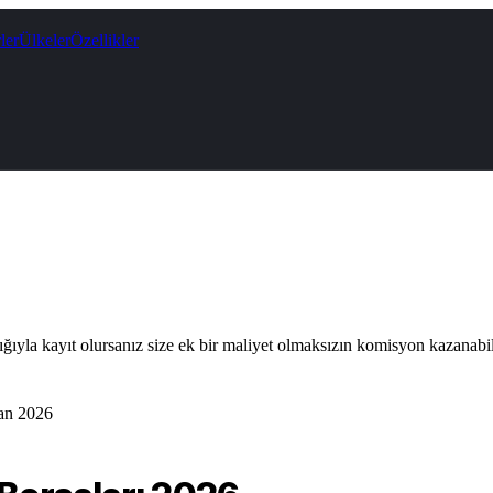
ler
Ülkeler
Özellikler
lığıyla kayıt olursanız size ek bir maliyet olmaksızın komisyon kazanabil
an 2026