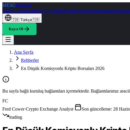
MEXC
Review
MEXC İncelemesi
En İyi Borsalar
Komisyonlar
Karşılaştırmalar
Rehber
🇹🇷
Türkçe
🇹🇷
Kayıt Ol
Ana Sayfa
Rehberler
En Düşük Komisyonlu Kripto Borsaları 2026
Bu sayfa bağlı kuruluş bağlantıları içermektedir. Bağlantılarımız aracı
FC
Fred Cower
·
Crypto Exchange Analyst
·
Son güncelleme
:
28 Hazir
trading