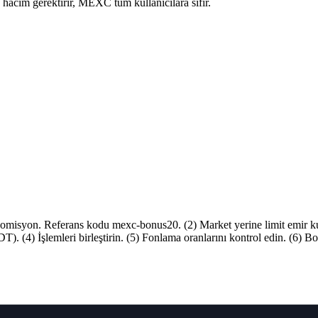
acim gerektirir, MEXC tüm kullanıcılara sıfır.
 komisyon. Referans kodu mexc-bonus20. (2) Market yerine limit emir 
(4) İşlemleri birleştirin. (5) Fonlama oranlarını kontrol edin. (6) Bors