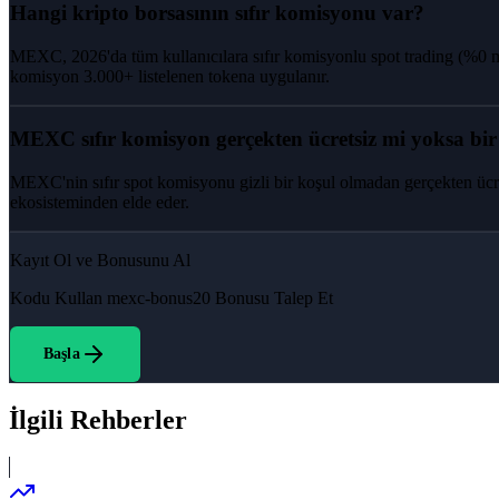
Hangi kripto borsasının sıfır komisyonu var?
MEXC, 2026'da tüm kullanıcılara sıfır komisyonlu spot trading (%0 
komisyon 3.000+ listelenen tokena uygulanır.
MEXC sıfır komisyon gerçekten ücretsiz mi yoksa bir
MEXC'nin sıfır spot komisyonu gizli bir koşul olmadan gerçekten ücr
ekosisteminden elde eder.
Kayıt Ol ve Bonusunu Al
Kodu Kullan
mexc-bonus20
Bonusu Talep Et
Başla
İlgili Rehberler