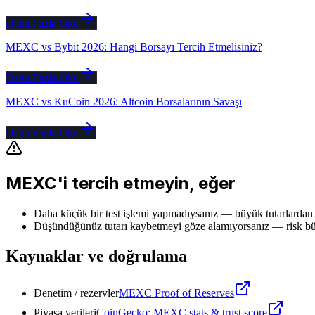
Daha Fazla Oku
MEXC vs Bybit 2026: Hangi Borsayı Tercih Etmelisiniz?
Daha Fazla Oku
MEXC vs KuCoin 2026: Altcoin Borsalarının Savaşı
Daha Fazla Oku
MEXC'i tercih etmeyin, eğer
Daha küçük bir test işlemi yapmadıysanız — büyük tutarlardan 
Düşündüğünüz tutarı kaybetmeyi göze alamıyorsanız — risk büt
Kaynaklar ve doğrulama
Denetim / rezervler
MEXC Proof of Reserves
Piyasa verileri
CoinGecko: MEXC stats & trust score