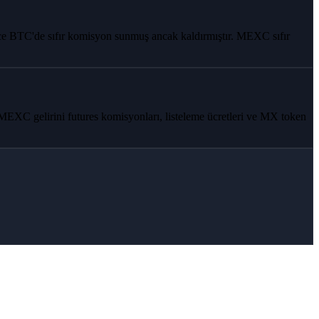
ce BTC'de sıfır komisyon sunmuş ancak kaldırmıştır. MEXC sıfır
EXC gelirini futures komisyonları, listeleme ücretleri ve MX token