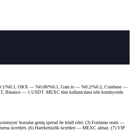
%0.1/%0.1, OKX — %0.08/%0.1, Gate.io — %0.2/%0.2, Coinbase —
Binance — 1 USDT. MEXC tüm kullanıcılara sıfır komisyonlu
omisyon' borsalar geniş spread ile telafi eder. (3) Fonlama oranı —
 yatırma ücretleri. (6) Hareketsizlik ücretleri — MEXC almaz. (7) VIP