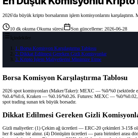
En Düşük Komisyonlu Kripto 
2026'da büyük kripto borsalarının işlem komisyonlarını karşılaştırın.
10
dk okuma
Okuma süresi
Son güncelleme
:
2026-06-28
İçindekiler
1
.
Borsa Komisyon Karşılaştırma Tablosu
2
.
Dikkat Edilmesi Gereken Gizli Komisyonlar
3
.
Kripto İşlem Maliyetlerini Minimize Etme
Borsa Komisyon Karşılaştırma Tablosu
2026 spot komisyonları (Maker/Taker): MEXC — %0/%0 (sektörde
%0.4/%0.6, Kraken — %0.16/%0.26. Futures: MEXC — %0/%0.02,
spot trading sunan tek büyük borsadır.
Dikkat Edilmesi Gereken Gizli Komisyonl
Gizli maliyetler: (1) Çekim ağ ücretleri — ERC-20 çekimleri 3-15$ ola
her 8 saatte bir alınır. (4) Dönüşüm ücretleri — para birimleri arası 