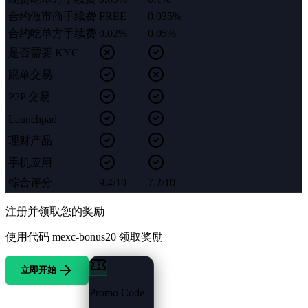
合约做市商手续费
FREE
0.035%
合约吃单方手续费
0.02%
0.05%
是否需要 KYC
跟单交易
P2P 交易
Launchpad
理财产品
手机应用
综合评分
9.4/10
7.2/10
注册并领取您的奖励
使用代码
mexc-bonus20
领取奖励
立即开始
Promo Code