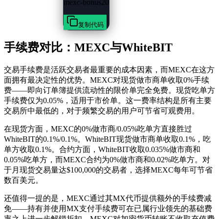
mexc-bonus20
复制代码
手续费对比：MEXC与WhiteBIT
交易手续费是活跃交易者最重要的成本因素，而MEXC在这方
面拥有最决定性的优势。MEXC对现货做市商单收取0%手续
费——即向订单簿提供流动性的限价单完全免费。现货吃单方
手续费仅为0.05%，适用于市价单。这一费率结构是所有主要
交易所中最低的，对于频繁交易的用户可节省可观费用。
在现货方面，MEXC的0%做市商/0.05%吃单方直接胜过
WhiteBIT的0.1%/0.1%。WhiteBIT现货做市商单收取0.1%，吃
单方收取0.1%。合约方面，WhiteBIT收取0.035%做市商和
0.05%吃单方，而MEXC合约为0%做市商和0.02%吃单方。对
于月现货交易量达$100,000的交易者，选择MEXC每年可节省
数百美元。
还值得一提的是，MEXC通过其MX代币提供额外的手续费减
免——持有并使用MX支付手续费可在已属行业领先的基础费
率之上进一步解锁折扣。MEXC对加密货币转账不收取充值费