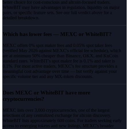
better choice for cost-conscious and altcoin-focused traders.
WhiteBIT may have advantages in regulation, liquidity on major
pairs, or specific feature sets. See our full verdict above for a
detailed breakdown.
Which has lower fees — MEXC or WhiteBIT?
MEXC offers 0% spot maker fees and 0.05% spot taker fees
(verified May 2026 against MEXC's official fee schedule), which
are at minimum 50% cheaper than Binance, OKX, and KuCoin
standard rates. WhiteBIT's spot maker fee is 0.1% and taker is
0.1%. For most active traders, MEXC's fee structure provides a
meaningful cost advantage over time — but verify against your
specific volume tier and any MX-token discounts.
Does MEXC or WhiteBIT have more
cryptocurrencies?
MEXC lists over 3,000 cryptocurrencies, one of the largest
selections of any centralized exchange for altcoin discovery.
WhiteBIT lists approximately 600 coins. For traders seeking early
access to emerging tokens and new listings, MEXC's broader