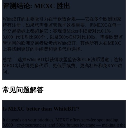
评测结论
:
MEXC 胜出
WhiteBIT的主要吸引力在于欧盟合规——它在多个欧洲国家
持有注册，如果您需要监管保护这很重要。但MEXC在每一
个交易指标上都超越它：零现货Maker手续费对比0.1%，
3,000+代币对比600个，以及500x杠杆对比100x。需要欧盟监
管访问的欧洲交易者应考虑WhiteBIT。其他所有人在MEXC
上将找到更好的手续费和更多代币选择。
总结：
选择WhiteBIT以获得欧盟监管和EUR法币通道；选择
MEXC以获得更多代币、更低手续费、更高杠杆和免KYC访
问。
常见问题解答
Is MEXC better than WhiteBIT?
It depends on your priorities. MEXC offers zero-fee spot trading,
3,000+ cryptocurrencies, and 500x futures leverage — making it the