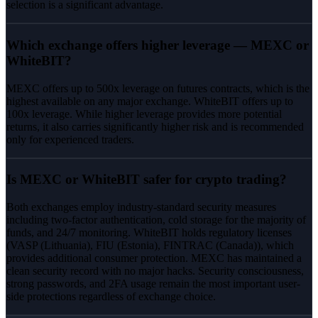
selection is a significant advantage.
Which exchange offers higher leverage — MEXC or
WhiteBIT?
MEXC offers up to 500x leverage on futures contracts, which is the
highest available on any major exchange. WhiteBIT offers up to
100x leverage. While higher leverage provides more potential
returns, it also carries significantly higher risk and is recommended
only for experienced traders.
Is MEXC or WhiteBIT safer for crypto trading?
Both exchanges employ industry-standard security measures
including two-factor authentication, cold storage for the majority of
funds, and 24/7 monitoring. WhiteBIT holds regulatory licenses
(VASP (Lithuania), FIU (Estonia), FINTRAC (Canada)), which
provides additional consumer protection. MEXC has maintained a
clean security record with no major hacks. Security consciousness,
strong passwords, and 2FA usage remain the most important user-
side protections regardless of exchange choice.