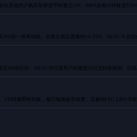
支持在向其他用户购买加密货币时通过UPI、IMPS及银行转账进行
30%统一税率纳税。合格交易还需缴纳1% TDS。MEXC不
最高500倍杠杆。MEXC对印度用户的期货访问无特殊限制。但
式。UPI转账即时到账，银行端免收手续费，且被MEXC上的P2