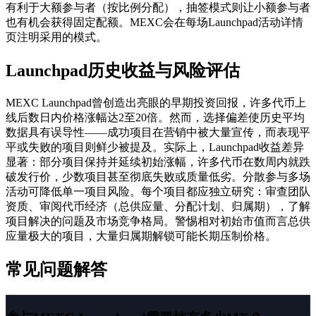
有利于大额参与者（按比例分配），抽签模式则让小额参与者
也有机会获得固定配额。MEXC会在每场Launchpad活动详情
页注明采用的模式。
Launchpad历史收益与风险评估
MEXC Launchpad曾创造出亮眼的早期投资回报，许多代币上
线后数日内价格涨幅达2至20倍。然而，选择偏差使历史平均
数据具有误导性——成功项目在营销中被大量宣传，而表现平
平或失败的项目则鲜少被提及。实际上，Launchpad收益差异
显著：部分项目保持并延续初始涨幅，许多代币在数周内就跌
破发行价，少数项目甚至彻底失败或质量低劣。分散参与多场
活动可降低单一项目风险。每个项目都应独立研究：审查团队
资质、审阅代币经济（总供应量、分配计划、归属期），了解
项目解决的问题及市场竞争格局。警惕相对初始市值而言总供
应量极大的项目，大量归属期解锁可能长期压制价格。
常见问题解答