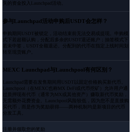
失的资金投入Launchpad活动。
参与Launchpad活动申购后USDT会怎样？
申购期间USDT被锁定，活动结束前无法交易或提现。申购模
式下若超额认购，分配后多余的USDT退还账户；抽签模式下
若未中签，USDT全额退还。分配到的代币在指定上线时间划
转至现货账户。
MEXC Launchpad与Launchpool有何区别？
Launchpad需要在发售期间用USDT以固定价格购买新代币。
Launchpool（在MEXC也称MX DeFi或代币挖矿）允许用户通
过质押现有代币（通常为MX或其他资产）赚取新代币奖励，
无需额外花费资金。Launchpool风险较低，因为您不是直接购
买代币，而是作为奖励获得——两种机制均是新项目的代币
分发工具。
注册并领取您的奖励