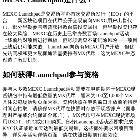
MEXC Launchpad是交易所举办首次交易所发行（IEO）的平
台——新区块链项目在代币公开交易前向MEXC用户出售代
币。部分早期参与者曾获得数百倍投资回报，但早期投资也存
在较大风险。MEXC在历史上已举办数百场Launchpad活动，
上线前均对项目进行审核，但尽职调查不能消除风险——项目
上线后仍可能失败。Launchpad向所有MEXC用户开放，但优
先访问权和更大配额通常需要持有MX代币，这为MEXC生态
创造了激励机制。
如何获得Launchpad参与资格
参与大多数MEXC Launchpad活动需要在申购期内于MEXC现
货钱包中持有最低数量的MX代币，通常为100至1,000个MX，
具体以每场活动页面为准。资格快照在申购窗口开放前的特定
时间点拍取，请确保MX代币在快照时存放于现货账户（而非
理财产品或合约保证金账户）。MX代币可在MEXC现货市场
用USDT、BTC或ETH购买。部分Launchpad活动还要求完成
KYC认证或近30天达到最低交易量。这些额外要求因项目而
异，详见各活动详情页面，请在快照日期前仔细阅读。