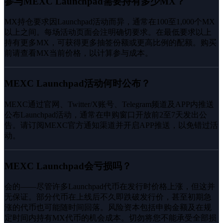
参与MEXC Launchpad需要持有多少MX？
MX持仓要求因Launchpad活动而异，通常在100至1,000个MX
以上之间。每场活动页面会注明确切要求。在最低要求以上
持有更多MX，可获得更多抽签份额或更高比例的配额。购买
前请查看MX当前价格，以计算参与成本。
MEXC Launchpad活动何时公布？
MEXC通过官网、Twitter/X账号、Telegram频道及APP内推送
公布Launchpad活动，通常在申购窗口开放前2至7天发出公
告。请订阅MEXC官方通知渠道并开启APP推送，以免错过活
动。
MEXC Launchpad会亏损吗？
会的——尽管许多Launchpad代币在发行时价格上涨，但这并
无保证。部分代币在上线后不久即跌破发行价，甚至初期急
涨的代币也可能随时间回落。风险资本包括申购金额及在规
定时间内持有MX代币的机会成本。切勿将您不能承受全部损