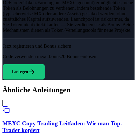
DeFi oder Token-Farming auf MEXC genannt) ermöglicht es, neue
Token als Belohnungen zu verdienen, indem bestehende Token
(typischerweise MX oder andere Assets) gestaked werden, ohne
zusätzliches Kapital aufzuwenden. Launchpool ist risikoärmer, da
Sie Token nicht direkt kaufen — Sie verdienen sie als Bonus. Beide
Mechanismen dienen als Token-Verteilungstools für neue Projekte.
Jetzt registrieren und Bonus sichern
Code verwenden
mexc-bonus20
Bonus einlösen
Loslegen
Ähnliche Anleitungen
MEXC Copy Trading Leitfaden: Wie man Top-
Trader kopiert