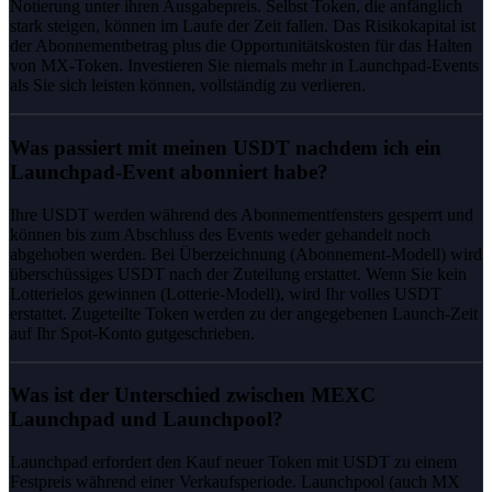
Notierung unter ihren Ausgabepreis. Selbst Token, die anfänglich
stark steigen, können im Laufe der Zeit fallen. Das Risikokapital ist
der Abonnementbetrag plus die Opportunitätskosten für das Halten
von MX-Token. Investieren Sie niemals mehr in Launchpad-Events
als Sie sich leisten können, vollständig zu verlieren.
Was passiert mit meinen USDT nachdem ich ein
Launchpad-Event abonniert habe?
Ihre USDT werden während des Abonnementfensters gesperrt und
können bis zum Abschluss des Events weder gehandelt noch
abgehoben werden. Bei Überzeichnung (Abonnement-Modell) wird
überschüssiges USDT nach der Zuteilung erstattet. Wenn Sie kein
Lotterielos gewinnen (Lotterie-Modell), wird Ihr volles USDT
erstattet. Zugeteilte Token werden zu der angegebenen Launch-Zeit
auf Ihr Spot-Konto gutgeschrieben.
Was ist der Unterschied zwischen MEXC
Launchpad und Launchpool?
Launchpad erfordert den Kauf neuer Token mit USDT zu einem
Festpreis während einer Verkaufsperiode. Launchpool (auch MX