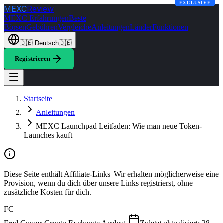
EXCLUSIVE
MEXC
Review
MEXC Erfahrungen
Beste
Börsen
Gebühren
Vergleiche
Anleitungen
Länder
Funktionen
🇩🇪
Deutsch
🇩🇪
Registrieren
Startseite
Anleitungen
MEXC Launchpad Leitfaden: Wie man neue Token-
Launches kauft
Diese Seite enthält Affiliate-Links. Wir erhalten möglicherweise eine
Provision, wenn du dich über unsere Links registrierst, ohne
zusätzliche Kosten für dich.
FC
Fred Cower
·
Crypto Exchange Analyst
·
Zuletzt aktualisiert
:
28.