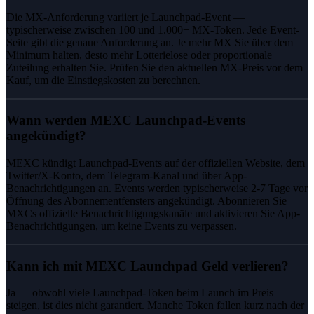
Die MX-Anforderung variiert je Launchpad-Event —
typischerweise zwischen 100 und 1.000+ MX-Token. Jede Event-
Seite gibt die genaue Anforderung an. Je mehr MX Sie über dem
Minimum halten, desto mehr Lotterielose oder proportionale
Zuteilung erhalten Sie. Prüfen Sie den aktuellen MX-Preis vor dem
Kauf, um die Einstiegskosten zu berechnen.
Wann werden MEXC Launchpad-Events
angekündigt?
MEXC kündigt Launchpad-Events auf der offiziellen Website, dem
Twitter/X-Konto, dem Telegram-Kanal und über App-
Benachrichtigungen an. Events werden typischerweise 2-7 Tage vor
Öffnung des Abonnementfensters angekündigt. Abonnieren Sie
MXCs offizielle Benachrichtigungskanäle und aktivieren Sie App-
Benachrichtigungen, um keine Events zu verpassen.
Kann ich mit MEXC Launchpad Geld verlieren?
Ja — obwohl viele Launchpad-Token beim Launch im Preis
steigen, ist dies nicht garantiert. Manche Token fallen kurz nach der