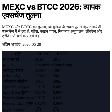
MEXC vs BTCC 2026: व्यापक
एक्सचेंज तुलना
MEXC और BTCC की तुलना, जो दुनिया के सबसे पुराने क्रिप्टोकरेंसी
एक्सचेंज में से एक है, फीस, कॉइन चयन, नियामक अनुपालन, लीवरेज और
ट्रेडिंग फीचर्स के संदर्भ में।
अंतिम अपडेट
:
2026-06-28
श्रेणी
MEXC
BTCC
स्थापना वर्ष
2018
2011
मुख्यालय
Seychelles
Hong Kong
सूचीबद्ध कॉइन
3,000+
100+
ट्रेडिंग जोड़े
2,300+
200+
अधिकतम लीवरेज
500x
500x
Spot Maker शुल्क
FREE
0.06%
Spot Taker शुल्क
0.05%
0.06%
Futures Maker शुल्क
FREE
0.03%
Futures Taker शुल्क
0.02%
0.06%
KYC आवश्यक