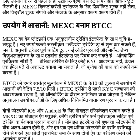
लिए उपयोग करने से पहले से ही उद्योग-अग्रणी बेस रेट से परे और अधिक छूट
मिलती है। MEXC क्रिप्टोकरेंसी ट्रांसफर के लिए डिपॉजिट शुल्क नहीं लेता,
और विड्रॉल शुल्क संपत्ति और नेटवर्क के अनुसार अलग-अलग होते हैं।
उपयोग में आसानी: MEXC बनाम BTCC
MEXC का वेब प्लेटफ़ॉर्म एक अनुकूलनीय ट्रेडिंग इंटरफेस के साथ सुविधा-
समृद्ध है। नए उपयोगकर्ता सरलीकृत "स्टैंडर्ड" ट्रेडिंग व्यू से शुरू कर सकते हैं,
जबकि अनुभवी ट्रेडर पूर्ण चार्टिंग टूल, कई ऑर्डर प्रकारों और मार्केट-डेप्थ
विज़ुअलाइज़ेशन के साथ एडवांस इंटरफेस पर स्विच कर सकते हैं। ऑनबोर्डिंग
प्रक्रिया सीधी है — बेसिक ट्रेडिंग के लिए कोई KYC आवश्यक नहीं, केवल
एक ईमेल पते से अकाउंट बनाया जा सकता है, जो प्रवेश की बाधा को काफी कम
करता है।
BTCC को हमारे स्वतंत्र मूल्यांकन में MEXC के 8/10 की तुलना में उपयोग में
आसानी की रेटिंग 7.5/10 मिली।
BTCC ट्रेडिंग से पहले KYC सत्यापन की
आवश्यकता रखता है, जो ऑनबोर्डिंग के दौरान अतिरिक्त बाधा जोड़ता है लेकिन
अनुपालन उपयोगकर्ताओं के लिए अधिक विनियमित वातावरण प्रदान करता है।
दोनों प्लेटफ़ॉर्म iOS और Android के लिए मोबाइल एप्लिकेशन प्रदान करते हैं।
MEXC का मोबाइल ऐप फ्यूचर्स, कॉपी ट्रेडिंग और अर्न प्रोडक्ट्स सहित पूर्ण
ट्रेडिंग कार्यक्षमता प्रदान करता है। मोबाइल इंटरफेस की गुणवत्ता प्लेटफ़ॉर्म के
बीच अलग-अलग होती है, और हम एक प्राथमिक प्लेटफ़ॉर्म के प्रति प्रतिबद्ध
होने से पहले एक छोटी प्रारंभिक जमा के साथ दोनों ऐप का परीक्षण करने की
अनुशंसा करते हैं।