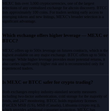
MEXC lists over 3,000 cryptocurrencies, one of the largest
selections of any centralized exchange for altcoin discovery. BTCC
lists approximately 100 coins. For traders seeking early access to
emerging tokens and new listings, MEXC's broader selection is a
significant advantage.
Which exchange offers higher leverage — MEXC or
BTCC?
MEXC offers up to 500x leverage on futures contracts, which is the
highest available on any major exchange. BTCC offers up to 500x
leverage. While higher leverage provides more potential returns, it
also carries significantly higher risk and is recommended only for
experienced traders.
Is MEXC or BTCC safer for crypto trading?
Both exchanges employ industry-standard security measures
including two-factor authentication, cold storage for the majority of
funds, and 24/7 monitoring. BTCC holds regulatory licenses
(FinCEN MSB (US), MSB (Canada), Lithuania (crypto reg.)),
which provides additional consumer protection. MEXC has