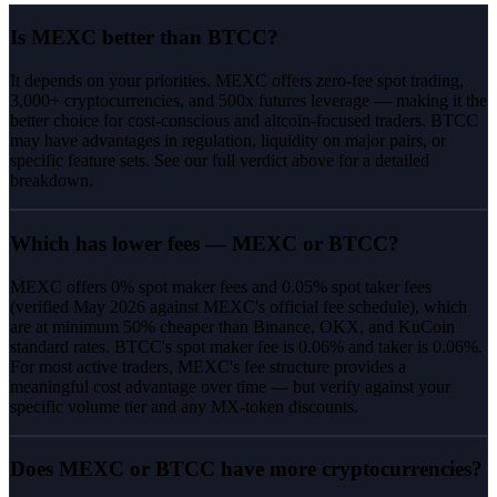
Is MEXC better than BTCC?
It depends on your priorities. MEXC offers zero-fee spot trading,
3,000+ cryptocurrencies, and 500x futures leverage — making it the
better choice for cost-conscious and altcoin-focused traders. BTCC
may have advantages in regulation, liquidity on major pairs, or
specific feature sets. See our full verdict above for a detailed
breakdown.
Which has lower fees — MEXC or BTCC?
MEXC offers 0% spot maker fees and 0.05% spot taker fees
(verified May 2026 against MEXC's official fee schedule), which
are at minimum 50% cheaper than Binance, OKX, and KuCoin
standard rates. BTCC's spot maker fee is 0.06% and taker is 0.06%.
For most active traders, MEXC's fee structure provides a
meaningful cost advantage over time — but verify against your
specific volume tier and any MX-token discounts.
Does MEXC or BTCC have more cryptocurrencies?