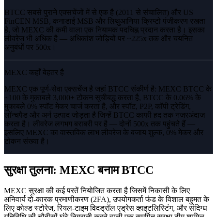
BTCC सबसे पुराने एक्सचेंजों में से एक है (2011 से संचालित) और US
FinCEN MSB, कनाडाई MSB और लिथुआनिया क्रिप्टो पंजीकरण रखता
है, जो MEXC की कमी वाला एक नियामक पदचिह्न प्रदान करता है। इसका
लीवरेज भी अधिक है — अधिकांश जोड़ियों पर ~225x तक और चयनित
अनुबंधों पर 500x।
MEXC कहाँ बेहतर है
MEXC एक पूर्ण-सेवा एक्सचेंज है जहां BTCC संकीर्ण है: MEXC BTCC के
~100 के मुकाबले 3,000+ टोकन सूचीबद्ध करता है, BTCC के 0.06% के
मुकाबले 0% स्पॉट मेकर चार्ज करता है, और स्पॉट, P2P, कॉपी ट्रेडिंग,
लॉन्चपैड और अर्न उत्पाद जोड़ता है जिन्हें BTCC काफी हद तक नजरअंदाज
करता है। लीवरेज लगभग बराबरी पर है — दोनों 500x तक पहुंचते हैं —
इसलिए MEXC का वास्तविक लाभ लीवरेज के बजाय शुल्क, 0% मेकर और
टोकन संख्या है।
सुरक्षा तुलना: MEXC बनाम BTCC
MEXC सुरक्षा की कई परतें नियोजित करता है जिसमें निकासी के लिए
अनिवार्य दो-कारक प्रमाणीकरण (2FA), उपयोगकर्ता फंड के विशाल बहुमत के
लिए कोल्ड स्टोरेज, रियल-टाइम विदड्रॉल एड्रेस व्हाइटलिस्टिंग, और संदिग्ध
गतिविधि की चौबीसों घंटे निगरानी करने वाली एक समर्पित सुरक्षा टीम शामिल