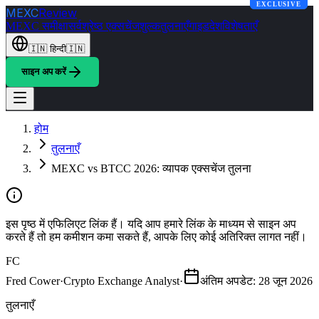
EXCLUSIVE
EXCLUSIVE
MEXC
Review
MEXC समीक्षा
सर्वश्रेष्ठ एक्सचेंज
शुल्क
तुलनाएँ
गाइड
देश
विशेषताएँ
🇮🇳
हिन्दी
🇮🇳
साइन अप करें
होम
तुलनाएँ
MEXC vs BTCC 2026: व्यापक एक्सचेंज तुलना
इस पृष्ठ में एफिलिएट लिंक हैं। यदि आप हमारे लिंक के माध्यम से साइन अप
करते हैं तो हम कमीशन कमा सकते हैं, आपके लिए कोई अतिरिक्त लागत नहीं।
FC
Fred Cower
·
Crypto Exchange Analyst
·
अंतिम अपडेट
:
28 जून 2026
तुलनाएँ