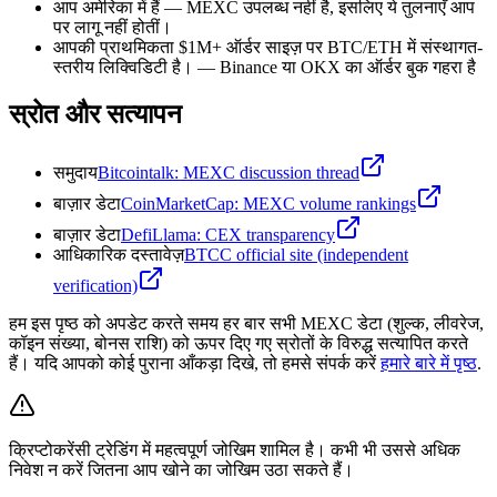
आप अमेरिका में हैं — MEXC उपलब्ध नहीं है, इसलिए ये तुलनाएँ आप
पर लागू नहीं होतीं।
आपकी प्राथमिकता $1M+ ऑर्डर साइज़ पर BTC/ETH में संस्थागत-
स्तरीय लिक्विडिटी है।
—
Binance या OKX का ऑर्डर बुक गहरा है
स्रोत और सत्यापन
समुदाय
Bitcointalk: MEXC discussion thread
बाज़ार डेटा
CoinMarketCap: MEXC volume rankings
बाज़ार डेटा
DefiLlama: CEX transparency
आधिकारिक दस्तावेज़
BTCC official site (independent
verification)
हम इस पृष्ठ को अपडेट करते समय हर बार सभी MEXC डेटा (शुल्क, लीवरेज,
कॉइन संख्या, बोनस राशि) को ऊपर दिए गए स्रोतों के विरुद्ध सत्यापित करते
हैं। यदि आपको कोई पुराना आँकड़ा दिखे, तो हमसे संपर्क करें
हमारे बारे में पृष्ठ
.
क्रिप्टोकरेंसी ट्रेडिंग में महत्वपूर्ण जोखिम शामिल है। कभी भी उससे अधिक
निवेश न करें जितना आप खोने का जोखिम उठा सकते हैं।