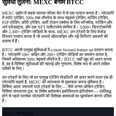
सुविधा तुलना: MEXC बनाम BTCC
MEXC उद्योग में सबसे व्यापक फीचर सेट में से एक प्रदान करता है। प्लेटफ़ॉर्म
में स्पॉट ट्रेडिंग, 500x तक लीवरेज के साथ फ्यूचर्स ट्रेडिंग, मार्जिन ट्रेडिंग,
P2P ट्रेडिंग, कॉपी ट्रेडिंग, अर्ली टोकन एक्सेस के लिए लॉन्चपैड, स्टेकिंग और
अर्न प्रोडक्ट्स, और एक NFT मार्केटप्लेस शामिल हैं। 3,000+ क्रिप्टोकरेंसी
और 2,300+ ट्रेडिंग जोड़ियों के साथ, MEXC उन ट्रेडरों के लिए बेजोड़
विस्तार प्रदान करता है जो उभरते ऑल्टकॉइन और नई लिस्टिंग अवसरों की
तलाश में हैं।
BTCC अपनी प्रमुख सुविधाओं में a more focused feature set प्रदान करता
है। प्लेटफ़ॉर्म 100+ कॉइन और 200+ ट्रेडिंग जोड़ियों का समर्थन करता है,
जिसमें अधिकतम 500x फ्यूचर्स लीवरेज है। BTCC जहाँ खुद को अलग करता
है, वह है विशिष्ट सुविधाओं की गहराई और गुणवत्ता, विशेष रूप से अपने लक्षित
दर्शकों के लिए।
उन ट्रेडरों के लिए जो हर प्रमुख ट्रेडिंग मोडलिटी को कवर करने वाला एक ही
प्लेटफ़ॉर्म चाहते हैं, MEXC की व्यापकता से मुकाबला करना मुश्किल है।
विशिष्ट आला जरूरतों वाले ट्रेडरों के लिए — जैसे उन्नत ऑप्शन ट्रेडिंग,
विशिष्ट संस्थागत टूल, या विशेष ब्लॉकचेन इकोसिस्टम इंटीग्रेशन — प्रतिबद्ध
होने से पहले प्रत्येक प्लेटफ़ॉर्म की विशेषज्ञ क्षमताओं का मूल्यांकन करना उचित
है।
BTCC कहाँ बेहतर है