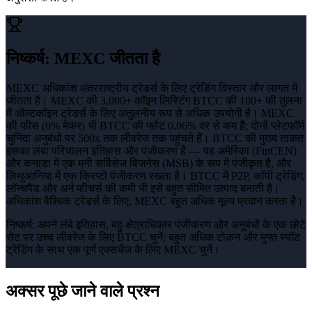
निष्कर्ष
:
MEXC जीतता है
MEXC अधिकांश अंतरराष्ट्रीय ट्रेडर्स के लिए ट्रेडिंग विस्तार और लागत में
जीतता है। MEXC की 3,000+ कॉइन लिस्टिंग BTCC की 100+ की तुलना
में ऑल्टकॉइन ट्रेडर्स के लिए अतुलनीय रूप से अधिक उपयोगी है। MEXC
की फीस (0% मेकर) भी BTCC की फ्लैट 0.06% दर से कम है; दोनों प्लेटफॉर्म
चुनिंदा अनुबंधों पर 500x तक लीवरेज तक पहुंचते हैं। BTCC की मुख्य ताकत
इसका लंबा परिचालन इतिहास और पंजीकरण है — यह अमेरिका (FinCEN)
और कनाडा में एक मनी सर्विसेज बिजनेस (MSB) के रूप में पंजीकृत है, और
लिथुआनिया में एक क्रिप्टो पंजीकरण रखता है। BTCC में P2P, कॉपी ट्रेडिंग,
लॉन्चपैड और अर्न फीचर्स की कमी भी इसे बहुत सीमित उत्पाद बनाती है।
अधिकांश वैश्विक ट्रेडर्स के लिए, MEXC बहुत अधिक मूल्य प्रदान करता है।
निष्कर्ष:
अपने लंबे इतिहास, बहु-क्षेत्राधिकार पंजीकरण और अनुबंधों के एक छोटे
सेट पर उच्च लीवरेज के लिए BTCC चुनें; बहुत अधिक टोकन और मुफ्त स्पॉट
ट्रेडिंग के साथ एक पूर्ण एक्सचेंज के लिए MEXC चुनें।
अक्सर पूछे जाने वाले प्रश्न