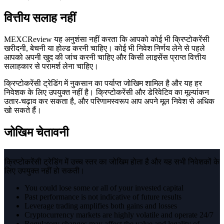
वित्तीय सलाह नहीं
MEXCReview यह अनुशंसा नहीं करता कि आपको कोई भी क्रिप्टोकरेंसी
खरीदनी, बेचनी या होल्ड करनी चाहिए। कोई भी निवेश निर्णय लेने से पहले
आपको अपनी खुद की जांच करनी चाहिए और किसी लाइसेंस प्राप्त वित्तीय
सलाहकार से परामर्श लेना चाहिए।
क्रिप्टोकरेंसी ट्रेडिंग में नुकसान का पर्याप्त जोखिम शामिल है और यह हर
निवेशक के लिए उपयुक्त नहीं है। क्रिप्टोकरेंसी और डेरिवेटिव का मूल्यांकन
उतार-चढ़ाव कर सकता है, और परिणामस्वरूप आप अपने मूल निवेश से अधिक
खो सकते हैं।
जोखिम चेतावनी
क्रिप्टोकरेंसी ट्रेडिंग में उच्च स्तर का जोखिम होता है और यह सभी निवेशकों के
लिए उपयुक्त नहीं हो सकती।
You could lose some or all of your invested capital
Past performance is not indicative of future results
Leverage trading amplifies both gains and losses
Cryptocurrency markets are highly volatile and operate 24/7
Regulatory changes may affect the value and legality of