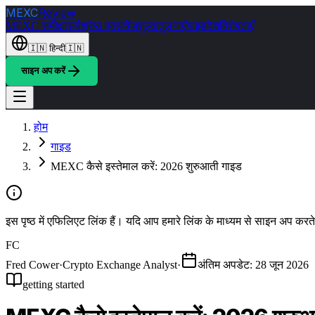
MEXC
Review
MEXC समीक्षा
सर्वश्रेष्ठ एक्सचेंज
शुल्क
तुलनाएँ
गाइड
देश
विशेषताएँ
🇮🇳
हिन्दी
🇮🇳
साइन अप करें
होम
गाइड
MEXC कैसे इस्तेमाल करें: 2026 शुरुआती गाइड
इस पृष्ठ में एफिलिएट लिंक हैं। यदि आप हमारे लिंक के माध्यम से साइन अप कर
FC
Fred Cower
·
Crypto Exchange Analyst
·
अंतिम अपडेट
:
28 जून 2026
getting started