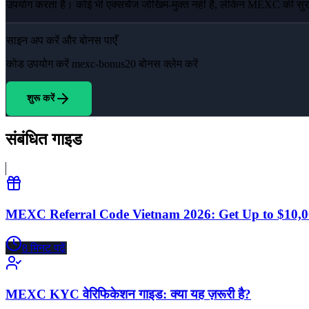
उपयोग करता है। कोई भी एक्सचेंज जोखिम-मुक्त नहीं है, लेकिन MEXC की सुरक्षा
साइन अप करें और बोनस पाएँ
कोड उपयोग करें
mexc-bonus20
बोनस क्लेम करें
शुरू करें
संबंधित गाइड
MEXC Referral Code Vietnam 2026: Get Up to $10
8
मिनट पढ़ें
MEXC KYC वेरिफिकेशन गाइड: क्या यह ज़रूरी है?