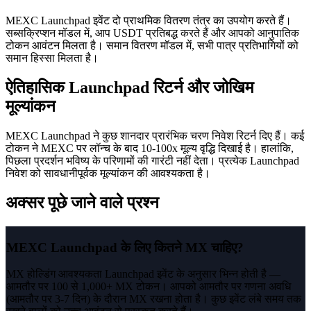
MEXC Launchpad इवेंट दो प्राथमिक वितरण तंत्र का उपयोग करते हैं।
सब्सक्रिप्शन मॉडल में, आप USDT प्रतिबद्ध करते हैं और आपको आनुपातिक
टोकन आवंटन मिलता है। समान वितरण मॉडल में, सभी पात्र प्रतिभागियों को
समान हिस्सा मिलता है।
ऐतिहासिक Launchpad रिटर्न और जोखिम
मूल्यांकन
MEXC Launchpad ने कुछ शानदार प्रारंभिक चरण निवेश रिटर्न दिए हैं। कई
टोकन ने MEXC पर लॉन्च के बाद 10-100x मूल्य वृद्धि दिखाई है। हालांकि,
पिछला प्रदर्शन भविष्य के परिणामों की गारंटी नहीं देता। प्रत्येक Launchpad
निवेश को सावधानीपूर्वक मूल्यांकन की आवश्यकता है।
अक्सर पूछे जाने वाले प्रश्न
MEXC Launchpad के लिए कितने MX चाहिए?
MX होल्डिंग आवश्यकता Launchpad इवेंट के अनुसार भिन्न होती है —
आमतौर पर 100 से 1,000+ MX टोकन। आपको आमतौर पर गणना अवधि
(आमतौर पर 3-7 दिन) के दौरान MX रखना होता है। कुछ इवेंट लंबे समय तक