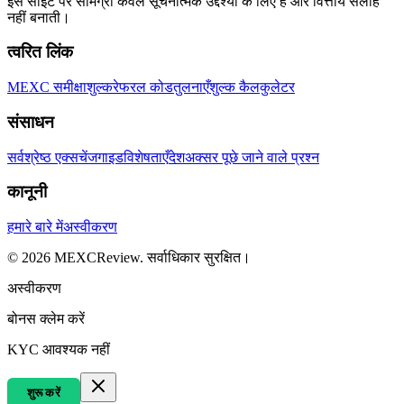
इस साइट पर सामग्री केवल सूचनात्मक उद्देश्यों के लिए है और वित्तीय सलाह
नहीं बनाती।
त्वरित लिंक
MEXC समीक्षा
शुल्क
रेफरल कोड
तुलनाएँ
शुल्क कैलकुलेटर
संसाधन
सर्वश्रेष्ठ एक्सचेंज
गाइड
विशेषताएँ
देश
अक्सर पूछे जाने वाले प्रश्न
कानूनी
हमारे बारे में
अस्वीकरण
©
2026
MEXCReview
.
सर्वाधिकार सुरक्षित।
अस्वीकरण
बोनस क्लेम करें
KYC आवश्यक नहीं
शुरू करें