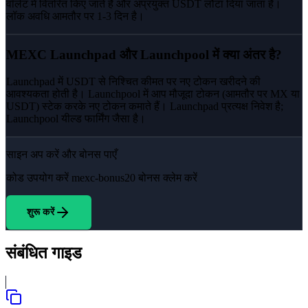
वॉलेट में वितरित किए जाते हैं और अप्रयुक्त USDT लौटा दिया जाता है।
लॉक अवधि आमतौर पर 1-3 दिन है।
MEXC Launchpad और Launchpool में क्या अंतर है?
Launchpad में USDT से निश्चित कीमत पर नए टोकन खरीदने की
आवश्यकता होती है। Launchpool में आप मौजूदा टोकन (आमतौर पर MX या
USDT) स्टेक करके नए टोकन कमाते हैं। Launchpad प्रत्यक्ष निवेश है;
Launchpool यील्ड फार्मिंग जैसा है।
साइन अप करें और बोनस पाएँ
कोड उपयोग करें
mexc-bonus20
बोनस क्लेम करें
शुरू करें
संबंधित गाइड