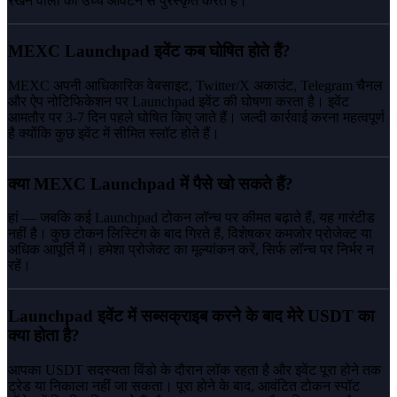
रखने वालों को उच्च आवंटन से पुरस्कृत करते हैं।
MEXC Launchpad इवेंट कब घोषित होते हैं?
MEXC अपनी आधिकारिक वेबसाइट, Twitter/X अकाउंट, Telegram चैनल
और ऐप नोटिफिकेशन पर Launchpad इवेंट की घोषणा करता है। इवेंट
आमतौर पर 3-7 दिन पहले घोषित किए जाते हैं। जल्दी कार्रवाई करना महत्वपूर्ण
है क्योंकि कुछ इवेंट में सीमित स्लॉट होते हैं।
क्या MEXC Launchpad में पैसे खो सकते हैं?
हां — जबकि कई Launchpad टोकन लॉन्च पर कीमत बढ़ाते हैं, यह गारंटीड
नहीं है। कुछ टोकन लिस्टिंग के बाद गिरते हैं, विशेषकर कमजोर प्रोजेक्ट या
अधिक आपूर्ति में। हमेशा प्रोजेक्ट का मूल्यांकन करें, सिर्फ लॉन्च पर निर्भर न
रहें।
Launchpad इवेंट में सब्सक्राइब करने के बाद मेरे USDT का
क्या होता है?
आपका USDT सदस्यता विंडो के दौरान लॉक रहता है और इवेंट पूरा होने तक
ट्रेड या निकाला नहीं जा सकता। पूरा होने के बाद, आवंटित टोकन स्पॉट