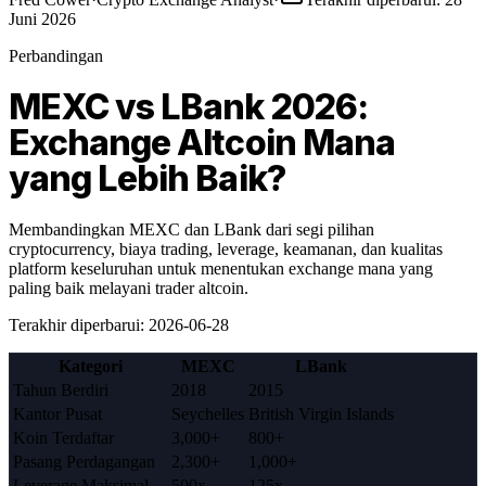
Juni 2026
Perbandingan
MEXC vs LBank 2026:
Exchange Altcoin Mana
yang Lebih Baik?
Membandingkan MEXC dan LBank dari segi pilihan
cryptocurrency, biaya trading, leverage, keamanan, dan kualitas
platform keseluruhan untuk menentukan exchange mana yang
paling baik melayani trader altcoin.
Terakhir diperbarui
:
2026-06-28
Kategori
MEXC
LBank
Tahun Berdiri
2018
2015
Kantor Pusat
Seychelles
British Virgin Islands
Koin Terdaftar
3,000+
800+
Pasang Perdagangan
2,300+
1,000+
Leverage Maksimal
500x
125x