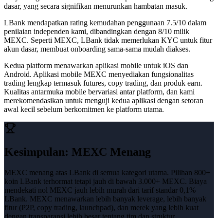
dasar, yang secara signifikan menurunkan hambatan masuk.
LBank mendapatkan rating kemudahan penggunaan 7.5/10 dalam
penilaian independen kami, dibandingkan dengan 8/10 milik
MEXC.
Seperti MEXC, LBank tidak memerlukan KYC untuk fitur
akun dasar, membuat onboarding sama-sama mudah diakses.
Kedua platform menawarkan aplikasi mobile untuk iOS dan
Android. Aplikasi mobile MEXC menyediakan fungsionalitas
trading lengkap termasuk futures, copy trading, dan produk earn.
Kualitas antarmuka mobile bervariasi antar platform, dan kami
merekomendasikan untuk menguji kedua aplikasi dengan setoran
awal kecil sebelum berkomitmen ke platform utama.
Kesimpulan
:
MEXC Menang
MEXC menang atas LBank di semua kategori utama. Pilihan 800+
koin LBank terhormat tetapi jauh di bawah 3.000+ MEXC. Biaya
mendekati nol MEXC jauh lebih murah dari tarif standar 0,1%
LBank. MEXC menawarkan lebih banyak leverage, lebih banyak
fitur (P2P, copy trading, launchpad), dan merek yang lebih kuat
dengan transparansi lebih besar tentang tim dan struktur