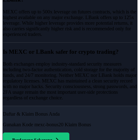
MEXC offers up to 500x leverage on futures contracts, which is the
highest available on any major exchange. LBank offers up to 125x
leverage. While higher leverage provides more potential returns, it
also carries significantly higher risk and is recommended only for
experienced traders.
Is MEXC or LBank safer for crypto trading?
Both exchanges employ industry-standard security measures
including two-factor authentication, cold storage for the majority of
funds, and 24/7 monitoring. Neither MEXC nor LBank holds major
regulatory licenses. MEXC has maintained a clean security record
with no major hacks. Security consciousness, strong passwords, and
2FA usage remain the most important user-side protections
regardless of exchange choice.
Daftar & Klaim Bonus Anda
Gunakan Kode
mexc-bonus20
Klaim Bonus