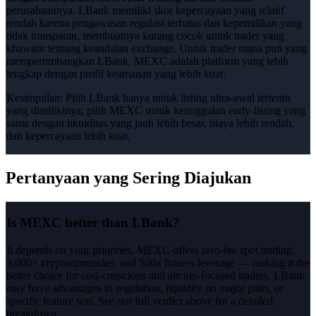
perusahaannya. LBank memiliki skor kepercayaan yang relatif
rendah karena pengawasan regulasi terbatas dan kepemilikan yang
tidak transparan, membuatnya kurang cocok untuk trader yang
khawatir tentang keandalan exchange. Untuk trader mana pun yang
mempertimbangkan LBank, MEXC adalah platform yang lebih
lengkap dengan profil keamanan yang lebih kuat.
Kesimpulan:
Pilih LBank hanya untuk listing ultra-awal tertentu
yang dimilikinya; pilih MEXC untuk keunggulan early-listing yang
sama dengan likuiditas yang jauh lebih besar, biaya lebih rendah,
dan kepercayaan lebih kuat.
Pertanyaan yang Sering Diajukan
Is MEXC better than LBank?
It depends on your priorities. MEXC offers zero-fee spot trading,
3,000+ cryptocurrencies, and 500x futures leverage — making it the
better choice for cost-conscious and altcoin-focused traders. LBank
may have advantages in regulation, liquidity on major pairs, or
specific feature sets. See our full verdict above for a detailed
breakdown.