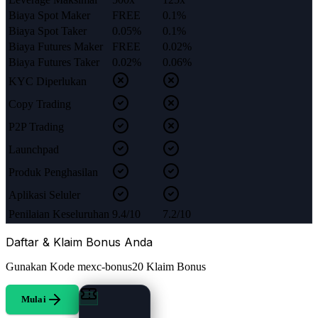
Biaya Spot Maker
FREE
0.1%
Biaya Spot Taker
0.05%
0.1%
Biaya Futures Maker
FREE
0.02%
Biaya Futures Taker
0.02%
0.06%
KYC Diperlukan
Copy Trading
P2P Trading
Launchpad
Produk Penghasilan
Aplikasi Seluler
Penilaian Keseluruhan
9.4/10
7.2/10
Daftar & Klaim Bonus Anda
Gunakan Kode
mexc-bonus20
Klaim Bonus
Mulai