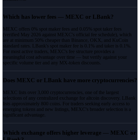
Which has lower fees — MEXC or LBank?
MEXC offers 0% spot maker fees and 0.05% spot taker fees
(verified May 2026 against MEXC's official fee schedule), which
are at minimum 50% cheaper than Binance, OKX, and KuCoin
standard rates. LBank's spot maker fee is 0.1% and taker is 0.1%.
For most active traders, MEXC's fee structure provides a
meaningful cost advantage over time — but verify against your
specific volume tier and any MX-token discounts.
Does MEXC or LBank have more cryptocurrencies?
MEXC lists over 3,000 cryptocurrencies, one of the largest
selections of any centralized exchange for altcoin discovery. LBank
lists approximately 800 coins. For traders seeking early access to
emerging tokens and new listings, MEXC's broader selection is a
significant advantage.
Which exchange offers higher leverage — MEXC or
LBank?