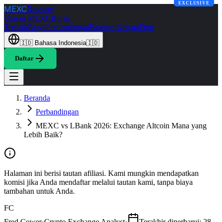
EXCLUSIVE
EXCLUSIVE
MEXC
Review
Ulasan MEXC
Bursa
Terbaik
Biaya
Perbandingan
Panduan
Negara
Fitur
🇮🇩
Bahasa Indonesia
🇮🇩
Daftar
Beranda
Perbandingan
MEXC vs LBank 2026: Exchange Altcoin Mana yang
Lebih Baik?
Halaman ini berisi tautan afiliasi. Kami mungkin mendapatkan
komisi jika Anda mendaftar melalui tautan kami, tanpa biaya
tambahan untuk Anda.
FC
Fred Cower
·
Crypto Exchange Analyst
·
Terakhir diperbarui
:
28