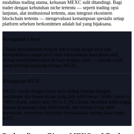
modalitas trading utama, keluasan MEXC sulit ditandingi. Bagi
trader dengan kebutuhan niche tertentu — seperti trading opsi
lanjutan, alat institusional tertentu, atau integrasi ekosistem
blockchain tertentu — mengevaluasi kemampuan spesialis setiap
platform sebelum berkomitmen adalah hal yang bijaksana.
Keunggulan LBank
LBank mendaftarkan banyak token yang sangat awal dan
berkapitalisasi sangat kecil serta menjalankan launchpad aktif,
sering mendaftarkan proyek baru dengan cepat — sebuah ceruk
yang bersaing langsung dengan MEXC.
Keunggulan MEXC
MEXC cocok dengan fokus early-listing tersebut dengan
kedalaman dan kepercayaan yang jauh lebih besar: 3.000+ token vs
~800 LBank, maker spot 0% vs 0,1% LBank, likuiditas lebih tinggi,
catatan keamanan yang lebih bersih, dan operasi yang lebih
transparan, sementara keduanya menjalankan trading dasar tanpa
KYC.