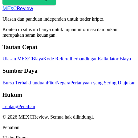
MEXC
Review
Ulasan dan panduan independen untuk trader kripto.
Konten di situs ini hanya untuk tujuan informasi dan bukan
merupakan saran keuangan.
Tautan Cepat
Ulasan MEXC
Biaya
Kode Referral
Perbandingan
Kalkulator Biaya
Sumber Daya
Bursa Terbaik
Panduan
Fitur
Negara
Pertanyaan yang Sering Diajukan
Hukum
Tentang
Penafian
©
2026
MEXCReview
.
Semua hak dilindungi.
Penafian
Klaim Bonus