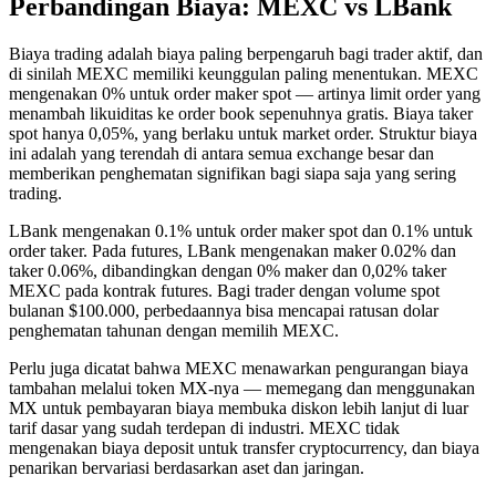
Perbandingan Biaya: MEXC vs LBank
Biaya trading adalah biaya paling berpengaruh bagi trader aktif, dan
di sinilah MEXC memiliki keunggulan paling menentukan. MEXC
mengenakan 0% untuk order maker spot — artinya limit order yang
menambah likuiditas ke order book sepenuhnya gratis. Biaya taker
spot hanya 0,05%, yang berlaku untuk market order. Struktur biaya
ini adalah yang terendah di antara semua exchange besar dan
memberikan penghematan signifikan bagi siapa saja yang sering
trading.
LBank mengenakan 0.1% untuk order maker spot dan 0.1% untuk
order taker. Pada futures, LBank mengenakan maker 0.02% dan
taker 0.06%, dibandingkan dengan 0% maker dan 0,02% taker
MEXC pada kontrak futures. Bagi trader dengan volume spot
bulanan $100.000, perbedaannya bisa mencapai ratusan dolar
penghematan tahunan dengan memilih MEXC.
Perlu juga dicatat bahwa MEXC menawarkan pengurangan biaya
tambahan melalui token MX-nya — memegang dan menggunakan
MX untuk pembayaran biaya membuka diskon lebih lanjut di luar
tarif dasar yang sudah terdepan di industri. MEXC tidak
mengenakan biaya deposit untuk transfer cryptocurrency, dan biaya
penarikan bervariasi berdasarkan aset dan jaringan.