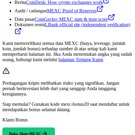
Berita
CoinDesk: How crypto exchanges work
Audit / cadangan
MEXC Proof of Reserves
Data pasar
CoinGecko: MEXC stats & trust score
Dokumen resmi
LBank official site (independent verification)
Kami memverifikasi semua data MEXC (biaya, leverage, jumlah
koin, jumlah bonus) terhadap sumber di atas setiap kali kami
memperbarui halaman ini. Jika Anda menemukan angka yang sudah
usang, hubungi kami melalui
halaman Tentang Kami
.
Perdagangan kripto melibatkan risiko yang signifikan. Jangan
pernah berinvestasi lebih dari yang sanggup Anda tanggung
kerugiannya.
Siap memulai? Gunakan kode mexc-bonus20 saat mendaftar untuk
mendapatkan bonus selamat datang.
Klaim Bonus
Buka Akun MEXC