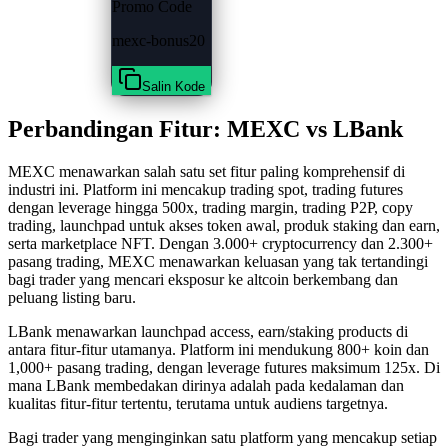
Promo Code
mexc-bonus20
Salin Kode
Perbandingan Fitur: MEXC vs LBank
MEXC menawarkan salah satu set fitur paling komprehensif di
industri ini. Platform ini mencakup trading spot, trading futures
dengan leverage hingga 500x, trading margin, trading P2P, copy
trading, launchpad untuk akses token awal, produk staking dan earn,
serta marketplace NFT. Dengan 3.000+ cryptocurrency dan 2.300+
pasang trading, MEXC menawarkan keluasan yang tak tertandingi
bagi trader yang mencari eksposur ke altcoin berkembang dan
peluang listing baru.
LBank menawarkan launchpad access, earn/staking products di
antara fitur-fitur utamanya. Platform ini mendukung 800+ koin dan
1,000+ pasang trading, dengan leverage futures maksimum 125x. Di
mana LBank membedakan dirinya adalah pada kedalaman dan
kualitas fitur-fitur tertentu, terutama untuk audiens targetnya.
Bagi trader yang menginginkan satu platform yang mencakup setiap