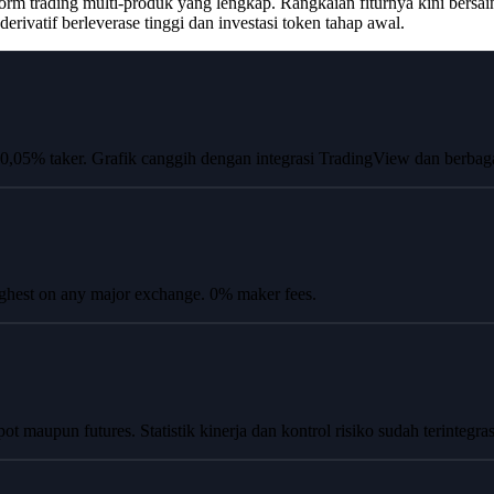
rm trading multi-produk yang lengkap. Rangkaian fiturnya kini bers
rivatif berleverase tinggi dan investasi token tahap awal.
 0,05% taker. Grafik canggih dengan integrasi TradingView dan berbagai
hest on any major exchange. 0% maker fees.
ot maupun futures. Statistik kinerja dan kontrol risiko sudah terintegras