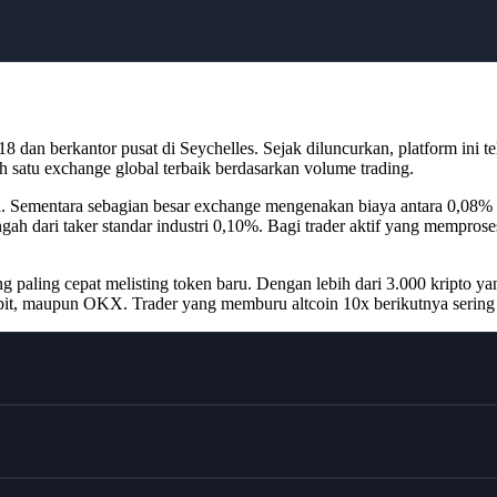
dan berkantor pusat di Seychelles. Sejak diluncurkan, platform ini te
h satu exchange global terbaik berdasarkan volume trading.
. Sementara sebagian besar exchange mengenakan biaya antara 0,08%
ah dari taker standar industri 0,10%. Bagi trader aktif yang memproses 
 paling cepat melisting token baru. Dengan lebih dari 3.000 kripto
ybit, maupun OKX. Trader yang memburu altcoin 10x berikutnya serin