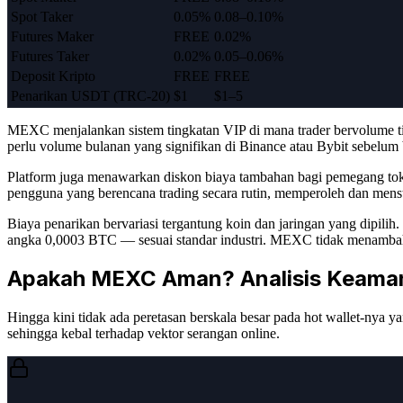
Spot Taker
0.05%
0.08–0.10%
Futures Maker
FREE
0.02%
Futures Taker
0.02%
0.05–0.06%
Deposit Kripto
FREE
FREE
Penarikan USDT (TRC-20)
$1
$1–5
MEXC menjalankan sistem tingkatan VIP di mana trader bervolume tin
perlu volume bulanan yang signifikan di Binance atau Bybit sebelu
Platform juga menawarkan diskon biaya tambahan bagi pemegang tok
pengguna yang berencana trading secara rutin, memperoleh dan menst
Biaya penarikan bervariasi tergantung koin dan jaringan yang dipi
angka 0,0003 BTC — sesuai standar industri. MEXC tidak menambahka
Apakah MEXC Aman? Analisis Keama
Hingga kini tidak ada peretasan berskala besar pada hot wallet-nya y
sehingga kebal terhadap vektor serangan online.