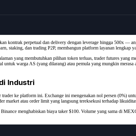
n kontrak perpetual dan delivery dengan leverage hingga 500x — angka 
rn, staking, dan trading P2P, membangun platform layanan lengkap yan
galaman yang membutuhkan pilihan token terluas, trader futures yang
 ideal untuk warga AS (yang dilarang) atau pemula yang mungkin mer
i Industri
 trader ke platform ini. Exchange ini mengenakan nol persen (0%) unt
r market atau order limit yang langsung tereksekusi terhadap likuidit
i Binance menghabiskan biaya taker $100. Volume yang sama di MEXC h