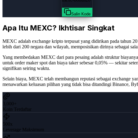
Salin Kode
Apa Itu MEXC? Ikhtisar Singkat
MEXC adalah exchange kripto terpusat yang didirikan pada tahun 2018 
lebih dari 200 negara dan wilayah, memposisikan dirinya sebagai sala
Yang membedakan MEXC dari para pesaing adalah struktur biayanya
untuk order maker spot dan biaya taker sebesar 0,05% — sekitar seteng
signifikan seiring waktu.
Selain biaya, MEXC telah membangun reputasi sebagai exchange yang
menawarkan keluasan pilihan yang tidak bisa ditandingi Binance, B
3,000+
Koin Terdaftar
500x
Leverage Maksimum