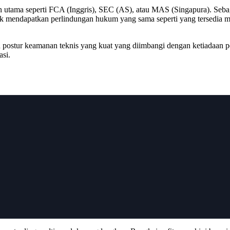
n utama seperti FCA (Inggris), SEC (AS), atau MAS (Singapura). Seba
ak mendapatkan perlindungan hukum yang sama seperti yang tersedia mel
postur keamanan teknis yang kuat yang diimbangi dengan ketiadaan 
si.