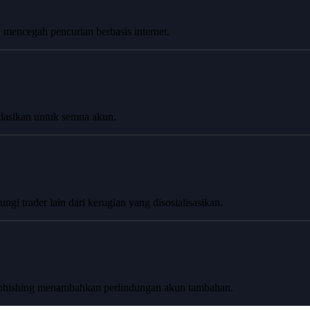
 mencegah pencurian berbasis internet.
dasikan untuk semua akun.
i trader lain dari kerugian yang disosialisasikan.
ti-phishing menambahkan perlindungan akun tambahan.