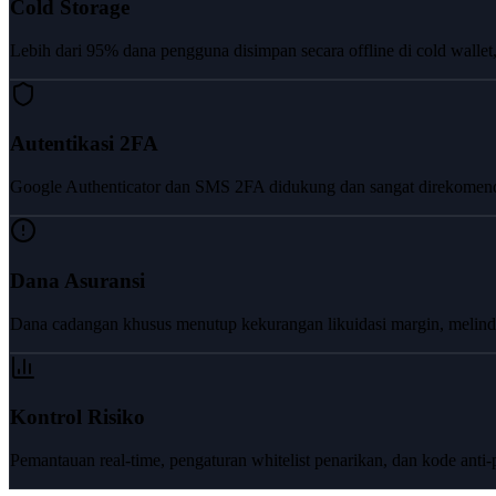
Cold Storage
Lebih dari 95% dana pengguna disimpan secara offline di cold wallet,
Autentikasi 2FA
Google Authenticator dan SMS 2FA didukung dan sangat direkomen
Dana Asuransi
Dana cadangan khusus menutup kekurangan likuidasi margin, melindung
Kontrol Risiko
Pemantauan real-time, pengaturan whitelist penarikan, dan kode an