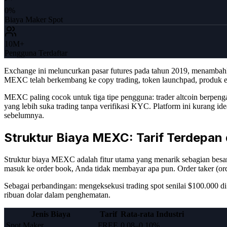
0%
Biaya Maker Spot
10M+
Pengguna Terdaftar
Exchange ini meluncurkan pasar futures pada tahun 2019, menambahka
MEXC telah berkembang ke copy trading, token launchpad, produk ea
MEXC paling cocok untuk tiga tipe pengguna: trader altcoin berpen
yang lebih suka trading tanpa verifikasi KYC. Platform ini kurang
sebelumnya.
Struktur Biaya MEXC: Tarif Terdepan d
Struktur biaya MEXC adalah fitur utama yang menarik sebagian besar
masuk ke order book, Anda tidak membayar apa pun. Order taker (orde
Sebagai perbandingan: mengeksekusi trading spot senilai $100.000 d
ribuan dolar dalam penghematan.
Jenis Biaya
Tarif
Rata-rata Industri
Spot Maker
FREE
0.08–0.10%