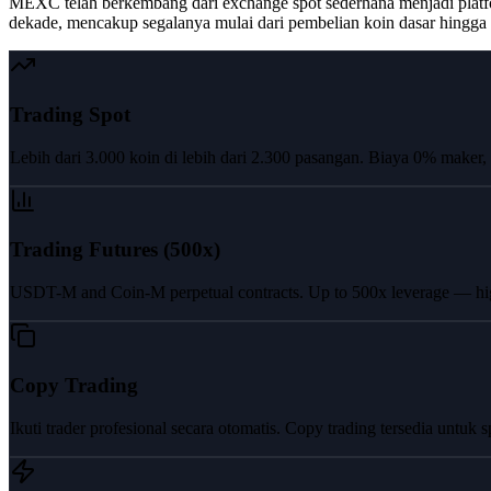
MEXC telah berkembang dari exchange spot sederhana menjadi platfo
dekade, mencakup segalanya mulai dari pembelian koin dasar hingga de
Trading Spot
Lebih dari 3.000 koin di lebih dari 2.300 pasangan. Biaya 0% maker,
Trading Futures (500x)
USDT-M and Coin-M perpetual contracts. Up to 500x leverage — hig
Copy Trading
Ikuti trader profesional secara otomatis. Copy trading tersedia untuk sp