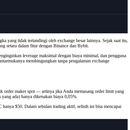
yang tidak tertandingi oleh exchange besar lainnya. Sejak saat itu,
g setara dalam fitur dengan Binance dan Bybit.
 menginginkan leverage maksimal dengan biaya minimal, dan pengguna
asa antarmukanya membingungkan tanpa pengalaman exchange
uk order maker spot — artinya jika Anda memasang order limit yang
as yang ada) hanya dikenakan biaya 0,05%.
anya $50. Dalam sebulan trading aktif, selisih ini bisa mencapai