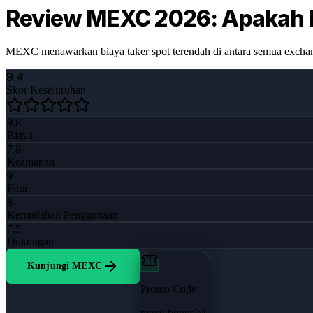
Review MEXC 2026: Apakah E
MEXC menawarkan biaya taker spot terendah di antara semua exchange
9.4
Skor Keseluruhan
9.8
Biaya
7.8
Keamanan
9
Fitur
8
Kemudahan Penggunaan
7.5
Dukungan
Kunjungi MEXC
Promo Code
mexc-bonus20