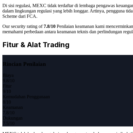
Di sisi regulasi, MEXC tidak terdaftar di lembaga pengawas keuanga
dalam lingkungan regulasi yang lebih longgar. Artinya, pengguna tid
Scheme dari FCA.
Our security rating of
7.8
/10
Penilaian keamanan kami mencerminkan 
memahami perbedaan antara keamanan teknis dan perlindungan regula
Fitur & Alat Trading
Rincian Penilaian
Biaya
9.8
/10
Fitur
9
/10
Kemudahan Penggunaan
8
/10
Keamanan
7.8
/10
Dukungan
7.5
/10