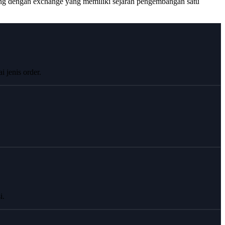
aing dengan exchange yang memiliki sejarah pengembangan satu
 jenis order.
i.