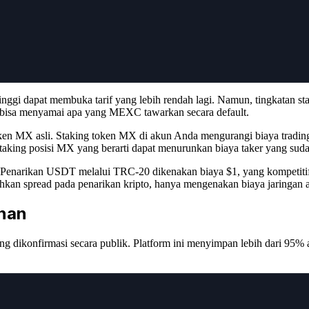
ggi dapat membuka tarif yang lebih rendah lagi. Namun, tingkatan st
m bisa menyamai apa yang MEXC tawarkan secara default.
en MX asli. Staking token MX di akun Anda mengurangi biaya tradin
aking posisi MX yang berarti dapat menurunkan biaya taker yang sudah
lih. Penarikan USDT melalui TRC-20 dikenakan biaya $1, yang kompeti
n spread pada penarikan kripto, hanya mengenakan biaya jaringan ak
nan
ang dikonfirmasi secara publik. Platform ini menyimpan lebih dari 95% 