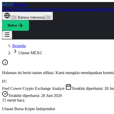
MEXC
Review
Ulasan MEXC
Bursa Terbaik
Biaya
Perbandingan
Panduan
Negara
Fitur
🇮🇩
Bahasa Indonesia
🇮🇩
Daftar
Beranda
Ulasan MEXC
Halaman ini berisi tautan afiliasi. Kami mungkin mendapatkan komisi
FC
Fred Cower
·
Crypto Exchange Analyst
·
Terakhir diperbarui
:
28 Ju
Terakhir diperbarui
:
28 Juni 2026
15 menit baca
Ulasan Bursa Kripto Independen