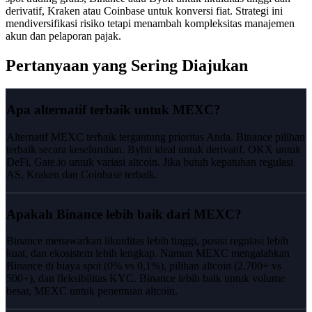
derivatif, Kraken atau Coinbase untuk konversi fiat. Strategi ini
mendiversifikasi risiko tetapi menambah kompleksitas manajemen
akun dan pelaporan pajak.
Pertanyaan yang Sering Diajukan
Apa alternatif terbaik untuk MEXC?
Alternatif MEXC terbaik tergantung prioritas Anda. Binance pilihan
terbaik secara keseluruhan. Bybit ideal untuk derivatif, OKX untuk
DeFi, Gate.io untuk variasi altcoin. Jika butuh kepatuhan regulasi
AS, Kraken dan Coinbase terbaik.
Apakah Binance lebih baik dari MEXC?
Binance menawarkan likuiditas lebih tinggi, posisi regulasi lebih
kuat, dan ekosistem lebih lengkap. Namun MEXC mengalahkan
Binance di biaya spot (0% vs 0,1%), pilihan altcoin (2.700+ vs
500+), dan fleksibilitas KYC. Binance lebih baik untuk volume
besar, MEXC untuk penemuan altcoin.