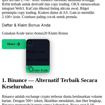
Bybit terbaik untuk derivatif dan copy trading. OKX menawarkan
integrasi Web3. KuCoin dikenal listing altcoin awal. Bitget
pemimpin copy trading. Kraken diatur di AS. Gate.io memiliki
2.100+ koin. Coinbase paling cocok untuk pemula.
Daftar & Klaim Bonus Anda
Gunakan Kode
mexc-bonus20
Klaim Bonus
Mulai
Promo Code
mexc-bonus20
Salin Kode
1. Binance — Alternatif Terbaik Secara
Keseluruhan
Binance adalah exchange crypto terbesar dunia berdasarkan volume
harian. Dengan 500+ token, likuiditas mendalam, dan fitur lengkap,
Binance memenuhi hampir semua kebutuhan. Biaya spot 0,1%