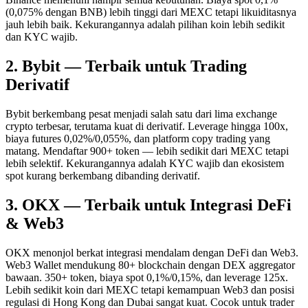
(0,075% dengan BNB) lebih tinggi dari MEXC tetapi likuiditasnya
jauh lebih baik. Kekurangannya adalah pilihan koin lebih sedikit
dan KYC wajib.
2. Bybit — Terbaik untuk Trading
Derivatif
Bybit berkembang pesat menjadi salah satu dari lima exchange
crypto terbesar, terutama kuat di derivatif. Leverage hingga 100x,
biaya futures 0,02%/0,055%, dan platform copy trading yang
matang. Mendaftar 900+ token — lebih sedikit dari MEXC tetapi
lebih selektif. Kekurangannya adalah KYC wajib dan ekosistem
spot kurang berkembang dibanding derivatif.
3. OKX — Terbaik untuk Integrasi DeFi
& Web3
OKX menonjol berkat integrasi mendalam dengan DeFi dan Web3.
Web3 Wallet mendukung 80+ blockchain dengan DEX aggregator
bawaan. 350+ token, biaya spot 0,1%/0,15%, dan leverage 125x.
Lebih sedikit koin dari MEXC tetapi kemampuan Web3 dan posisi
regulasi di Hong Kong dan Dubai sangat kuat. Cocok untuk trader