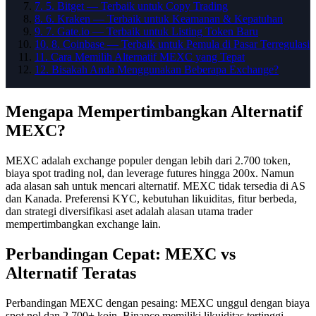
7
.
5. Bitget — Terbaik untuk Copy Trading
8
.
6. Kraken — Terbaik untuk Keamanan & Kepatuhan
9
.
7. Gate.io — Terbaik untuk Listing Token Baru
10
.
8. Coinbase — Terbaik untuk Pemula di Pasar Terregulasi
11
.
Cara Memilih Alternatif MEXC yang Tepat
12
.
Bisakah Anda Menggunakan Beberapa Exchange?
Mengapa Mempertimbangkan Alternatif
MEXC?
MEXC adalah exchange populer dengan lebih dari 2.700 token,
biaya spot trading nol, dan leverage futures hingga 200x. Namun
ada alasan sah untuk mencari alternatif. MEXC tidak tersedia di AS
dan Kanada. Preferensi KYC, kebutuhan likuiditas, fitur berbeda,
dan strategi diversifikasi aset adalah alasan utama trader
mempertimbangkan exchange lain.
Perbandingan Cepat: MEXC vs
Alternatif Teratas
Perbandingan MEXC dengan pesaing: MEXC unggul dengan biaya
spot nol dan 2.700+ koin. Binance memiliki likuiditas tertinggi.