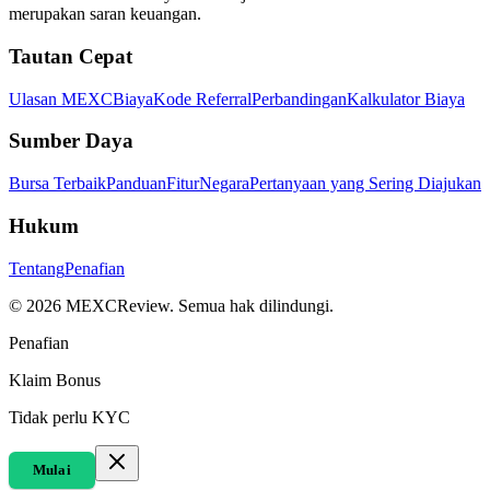
merupakan saran keuangan.
Tautan Cepat
Ulasan MEXC
Biaya
Kode Referral
Perbandingan
Kalkulator Biaya
Sumber Daya
Bursa Terbaik
Panduan
Fitur
Negara
Pertanyaan yang Sering Diajukan
Hukum
Tentang
Penafian
©
2026
MEXCReview
.
Semua hak dilindungi.
Penafian
Klaim Bonus
Tidak perlu KYC
Mulai