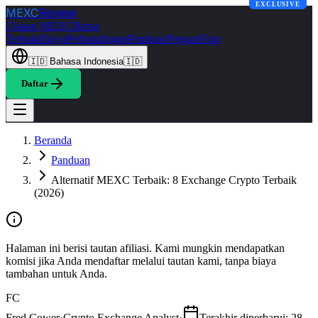
EXCLUSIVE
MEXC
Review
Ulasan MEXC
Bursa
Terbaik
Biaya
Perbandingan
Panduan
Negara
Fitur
🇮🇩
Bahasa Indonesia
🇮🇩
Daftar
Beranda
Panduan
Alternatif MEXC Terbaik: 8 Exchange Crypto Terbaik
(2026)
Halaman ini berisi tautan afiliasi. Kami mungkin mendapatkan
komisi jika Anda mendaftar melalui tautan kami, tanpa biaya
tambahan untuk Anda.
FC
Fred Cower
·
Crypto Exchange Analyst
·
Terakhir diperbarui
:
28