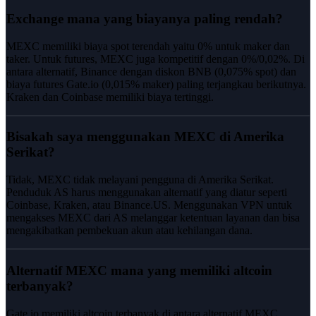
Exchange mana yang biayanya paling rendah?
MEXC memiliki biaya spot terendah yaitu 0% untuk maker dan
taker. Untuk futures, MEXC juga kompetitif dengan 0%/0,02%. Di
antara alternatif, Binance dengan diskon BNB (0,075% spot) dan
biaya futures Gate.io (0,015% maker) paling terjangkau berikutnya.
Kraken dan Coinbase memiliki biaya tertinggi.
Bisakah saya menggunakan MEXC di Amerika
Serikat?
Tidak, MEXC tidak melayani pengguna di Amerika Serikat.
Penduduk AS harus menggunakan alternatif yang diatur seperti
Coinbase, Kraken, atau Binance.US. Menggunakan VPN untuk
mengakses MEXC dari AS melanggar ketentuan layanan dan bisa
mengakibatkan pembekuan akun atau kehilangan dana.
Alternatif MEXC mana yang memiliki altcoin
terbanyak?
Gate.io memiliki altcoin terbanyak di antara alternatif MEXC,