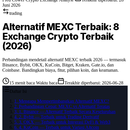
Juni 2026
trading
Alternatif MEXC Terbaik: 8
Exchange Crypto Terbaik
(2026)
Perbandingan mendetail alternatif MEXC terbaik 2026 — termasuk
Binance, Bybit, OKX, KuCoin, Bitget, Kraken, Gate.io, dan
Coinbase. Bandingkan biaya, fitur, pilihan koin, dan keamanan.
15
menit baca
Waktu baca
Terakhir diperbarui
:
2026-06-28
Daftar Isi
1
.
Mengapa Mempertimbangkan Alternatif MEXC?
2
.
Perbandingan Cepat: MEXC vs Alternatif Teratas
3
.
1. Binance — Alternatif Terbaik Secara Keseluruhan
4
.
2. Bybit — Terbaik untuk Trading Derivatif
5
.
3. OKX — Terbaik untuk Integrasi DeFi & Web3
6
.
4. KuCoin — Terbaik untuk Variasi Altcoin