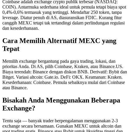
Coinbase adalah exchange crypto publik terbesar (NASDAQ:
COIN). Antarmuka sederhana ideal untuk pemula tetapi biaya spot
0,4%-0,6% termasuk yang tertinggi. Mendaftar 250 token, tanpa
leverage. Diatur penuh di AS, diasuransikan FDIC. Kurang fitur
canggih MEXC tetapi tak tertandingi dalam perlindungan regulasi
dan kesederhanaan.
Cara Memilih Alternatif MEXC yang
Tepat
Memilih exchange bergantung pada gaya trading, lokasi, dan
prioritas Anda. Di AS, pilih Coinbase, Kraken, atau Binance.US.
Biaya terendah: Binance dengan diskon BNB. Derivatif: Bybit dan
Bitget. Variasi altcoin: Gate.io. DeFi: OKX. Keamanan: Kraken.
Kesederhanaan: Coinbase. Pemula sebaiknya mulai dari Coinbase
atau Binance.
Bisakah Anda Menggunakan Beberapa
Exchange?
Tentu saja — banyak trader berpengalaman menggunakan 2-3
exchange secara bersamaan. Gunakan MEXC untuk altcoin dan
spot trading gratis, Binance atau Bybit untuk likuiditas tinggi dan