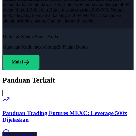
mendaftarkan lebih dari 2.100 kripto. KuCoin kedua dengan 900+
token, diikuti Bybit dan Bitget masing-masing 800-900. Namun
tidak ada yang menyamai katalog 2.700+ MEXC. Jika variasi
altcoin prioritas utama, Gate.io alternatif terdekat.
Daftar & Klaim Bonus Anda
Gunakan Kode
mexc-bonus20
Klaim Bonus
Mulai
Panduan Terkait
Panduan Trading Futures MEXC: Leverage 500x
Dijelaskan
12
menit baca