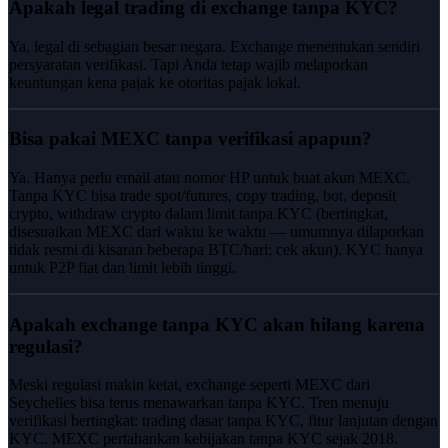
Apakah legal trading di exchange tanpa KYC?
Ya, legal di sebagian besar negara. Exchange menentukan sendiri
persyaratan verifikasi. Tapi Anda tetap wajib melaporkan
keuntungan kena pajak ke otoritas pajak lokal.
Bisa pakai MEXC tanpa verifikasi apapun?
Ya. Hanya perlu email atau nomor HP untuk buat akun MEXC.
Tanpa KYC bisa trade spot/futures, copy trading, bot, deposit
crypto, withdraw crypto dalam limit tanpa KYC (bertingkat,
disesuaikan MEXC dari waktu ke waktu — umumnya dilaporkan
tidak resmi di kisaran beberapa BTC/hari; cek akun). KYC hanya
untuk P2P fiat dan limit lebih tinggi.
Apakah exchange tanpa KYC akan hilang karena
regulasi?
Meski regulasi makin ketat, exchange seperti MEXC dari
Seychelles bisa terus menawarkan tanpa KYC. Tren menuju
verifikasi bertingkat: trading dasar tanpa KYC, fitur lanjutan dengan
KYC. MEXC pertahankan kebijakan tanpa KYC sejak 2018.