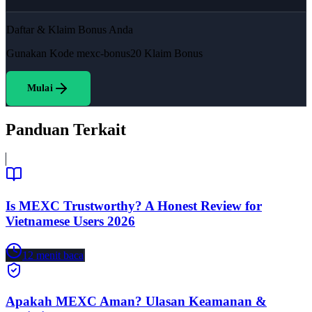
Daftar & Klaim Bonus Anda
Gunakan Kode
mexc-bonus20
Klaim Bonus
Mulai
Panduan Terkait
Is MEXC Trustworthy? A Honest Review for
Vietnamese Users 2026
12
menit baca
Apakah MEXC Aman? Ulasan Keamanan &