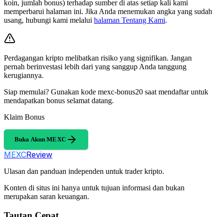
koin, jumlah bonus) terhadap sumber di atas setiap kali kami
memperbarui halaman ini. Jika Anda menemukan angka yang sudah
usang, hubungi kami melalui
halaman Tentang Kami
.
Perdagangan kripto melibatkan risiko yang signifikan. Jangan
pernah berinvestasi lebih dari yang sanggup Anda tanggung
kerugiannya.
Siap memulai? Gunakan kode mexc-bonus20 saat mendaftar untuk
mendapatkan bonus selamat datang.
Klaim Bonus
Buka Akun MEXC
MEXC
Review
Ulasan dan panduan independen untuk trader kripto.
Konten di situs ini hanya untuk tujuan informasi dan bukan
merupakan saran keuangan.
Tautan Cepat