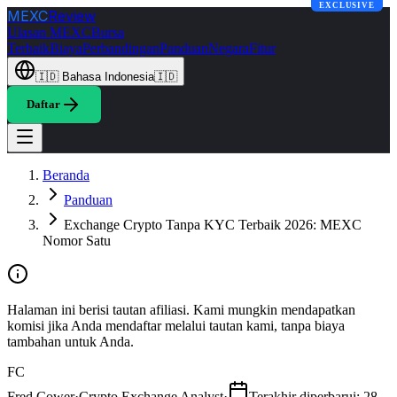
EXCLUSIVE
MEXC
Review
Ulasan MEXC
Bursa
Terbaik
Biaya
Perbandingan
Panduan
Negara
Fitur
🇮🇩
Bahasa Indonesia
🇮🇩
Daftar
Beranda
Panduan
Exchange Crypto Tanpa KYC Terbaik 2026: MEXC
Nomor Satu
Halaman ini berisi tautan afiliasi. Kami mungkin mendapatkan
komisi jika Anda mendaftar melalui tautan kami, tanpa biaya
tambahan untuk Anda.
FC
Fred Cower
·
Crypto Exchange Analyst
·
Terakhir diperbarui
:
28