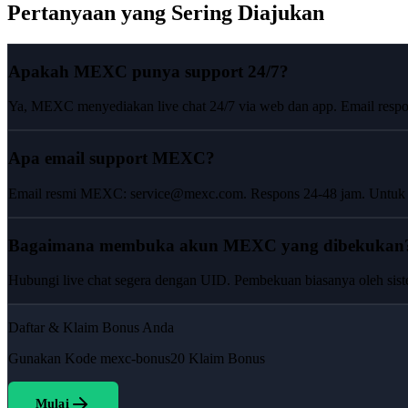
Pertanyaan yang Sering Diajukan
Apakah MEXC punya support 24/7?
Ya, MEXC menyediakan live chat 24/7 via web dan app. Email respo
Apa email support MEXC?
Email resmi MEXC: service@mexc.com. Respons 24-48 jam. Untuk le
Bagaimana membuka akun MEXC yang dibekukan
Hubungi live chat segera dengan UID. Pembekuan biasanya oleh sist
Daftar & Klaim Bonus Anda
Gunakan Kode
mexc-bonus20
Klaim Bonus
Mulai