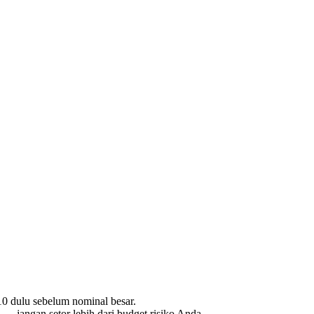
0 dulu sebelum nominal besar.
 jangan setor lebih dari budget risiko Anda.