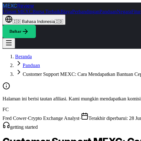
MEXC
Review
Ulasan MEXC
Bursa Terbaik
Biaya
Perbandingan
Panduan
Negara
Fitur
🇮🇩
Bahasa Indonesia
🇮🇩
Daftar
Beranda
Panduan
Customer Support MEXC: Cara Mendapatkan Bantuan Ce
Halaman ini berisi tautan afiliasi. Kami mungkin mendapatkan komisi
FC
Fred Cower
·
Crypto Exchange Analyst
·
Terakhir diperbarui
:
28 Ju
getting started