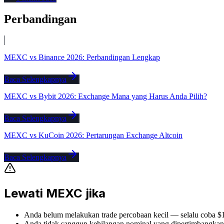
Perbandingan
MEXC vs Binance 2026: Perbandingan Lengkap
Baca Selengkapnya
MEXC vs Bybit 2026: Exchange Mana yang Harus Anda Pilih?
Baca Selengkapnya
MEXC vs KuCoin 2026: Pertarungan Exchange Altcoin
Baca Selengkapnya
Lewati MEXC jika
Anda belum melakukan trade percobaan kecil — selalu coba $1
Anda tidak sanggup kehilangan nominal yang dipertimbangkan —