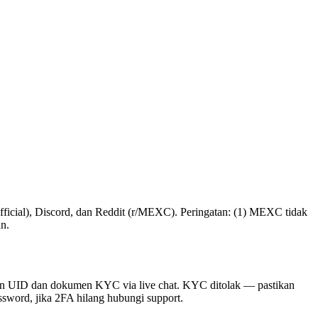
ial), Discord, dan Reddit (r/MEXC). Peringatan: (1) MEXC tidak
n.
ikan UID dan dokumen KYC via live chat. KYC ditolak — pastikan
ssword, jika 2FA hilang hubungi support.