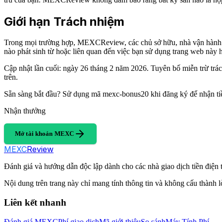
Giới hạn Trách nhiệm
Trong mọi trường hợp, MEXCReview, các chủ sở hữu, nhà vận hành hoặc
nào phát sinh từ hoặc liên quan đến việc bạn sử dụng trang web này h
Cập nhật lần cuối: ngày 26 tháng 2 năm 2026. Tuyên bố miễn trừ trá
trên.
Sẵn sàng bắt đầu? Sử dụng mã mexc-bonus20 khi đăng ký để nhận t
Nhận thưởng
Mở tài khoản MEXC
MEXC
Review
Đánh giá và hướng dẫn độc lập dành cho các nhà giao dịch tiền điện 
Nội dung trên trang này chỉ mang tính thông tin và không cấu thành l
Liên kết nhanh
Đánh giá MEXC
Phí giao dịch
Mã giới thiệu
So sánh
Máy Tính Phí