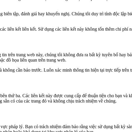
 biên tập, đánh giá hay khuyến nghị. Chúng tôi duy trì tính độc lập bi
các liên kết liên kết. Sử dụng các liên kết này không tốn thêm chi phí
 tin trên trang web này, chúng tôi không đưa ra bất kỳ tuyên bố hay bả
ặc đồ họa liên quan trên trang web.
à không cần báo trước. Luôn xác minh thông tin hiện tại trực tiếp trên 
 bên thứ ba. Các liên kết này được cung cấp để thuận tiện cho bạn và 
g sẵn có của các trang đó và không chịu trách nhiệm về chúng.
u vực pháp lý. Bạn có trách nhiệm đảm bảo rằng việc sử dụng bất kỳ sàn
 pháp hoặc khả dụng tại khu vực pháp lý của bạn.