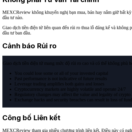
MEXCReview không khuyến nghị bạn mua, bán hay nắm giữ bất kỳ loại 
đầu tư nào.
Giao dịch tiền điện tử liên quan đến rủi ro thua lỗ đáng kể và không 
đầu tư ban đầu.
Cảnh báo Rủi ro
Giao dịch tiền điện tử mang mức độ rủi ro cao và có thể không phù hợ
You could lose some or all of your invested capital
Past performance is not indicative of future results
Leverage trading amplifies both gains and losses
Cryptocurrency markets are highly volatile and operate 24/7
Regulatory changes may affect the value and legality of crypto 
Exchange hacks and security breaches can result in loss of fun
Công bố Liên kết
MEXCReview tham gia nhiều chương trình liên kết. Điều này có nghĩa