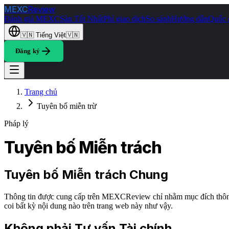
MEXC
Review
Đánh giá MEXC
Sàn Tốt Nhất
Phí giao dịch
So sánh
Hướng dẫn
Quốc 
🇻🇳
Tiếng Việt
🇻🇳
Đăng ký
Trang chủ
Tuyên bố miễn trừ
Pháp lý
Tuyên bố Miễn trách
Tuyên bố Miễn trách Chung
Thông tin được cung cấp trên MEXCReview chỉ nhằm mục đích thông ti
coi bất kỳ nội dung nào trên trang web này như vậy.
Không phải Tư vấn Tài chính