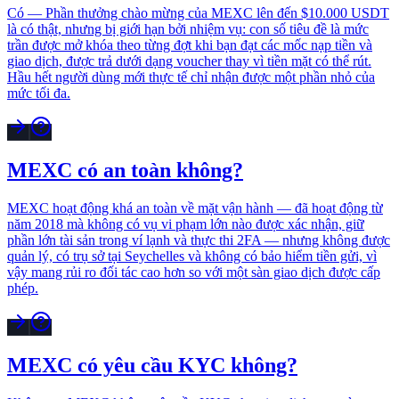
Có — Phần thưởng chào mừng của MEXC lên đến $10.000 USDT
là có thật, nhưng bị giới hạn bởi nhiệm vụ: con số tiêu đề là mức
trần được mở khóa theo từng đợt khi bạn đạt các mốc nạp tiền và
giao dịch, được trả dưới dạng voucher thay vì tiền mặt có thể rút.
Hầu hết người dùng mới thực tế chỉ nhận được một phần nhỏ của
mức tối đa.
MEXC có an toàn không?
MEXC hoạt động khá an toàn về mặt vận hành — đã hoạt động từ
năm 2018 mà không có vụ vi phạm lớn nào được xác nhận, giữ
phần lớn tài sản trong ví lạnh và thực thi 2FA — nhưng không được
quản lý, có trụ sở tại Seychelles và không có bảo hiểm tiền gửi, vì
vậy mang rủi ro đối tác cao hơn so với một sàn giao dịch được cấp
phép.
MEXC có yêu cầu KYC không?