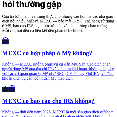
hỏi thường gặp
Câu trả lời nhanh và trung thực cho những câu hỏi mà các nhà giao
dịch hỏi nhiều nhất về MEXC — bảo mật, KYC, khả năng sử dụng
ở Mỹ, báo cáo IRS, hạn mức rút tiền và tiền thưởng chào mừng.
Mỗi câu hỏi đều có liên kết đến phân tích chi tiết.
MEXC có hợp pháp ở Mỹ không?
Không — MEXC không phục vụ cư dân Mỹ. Sàn giao dịch chặn
người dùng Mỹ qua địa chỉ IP và kiểm tra tài khoản, không đăng ký
với các cơ quan quản lý Mỹ như SEC, CFTC hay FinCEN, và điều
khoản dịch vụ cấm công dân Mỹ giao dịch.
MEXC có báo cáo cho IRS không?
Không — tính đến năm 2026, MEXC là một sàn giao dịch offshore
(có trụ sở tại Seychelles) không phải là pháp nhân Mỹ, không phát