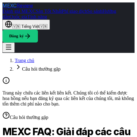
MEXC
Review
Đánh giá MEXC
Sàn Tốt Nhất
Phí giao dịch
So sánh
Hướng
dẫn
Quốc gia
Tính năng
🇻🇳
Tiếng Việt
🇻🇳
Đăng ký
Trang chủ
Câu hỏi thường gặp
Trang này chứa các liên kết liên kết. Chúng tôi có thể kiếm được
hoa hồng nếu bạn đăng ký qua các liên kết của chúng tôi, mà không
tốn thêm chi phí nào cho bạn.
Câu hỏi thường gặp
MEXC FAQ: Giải đáp các câu