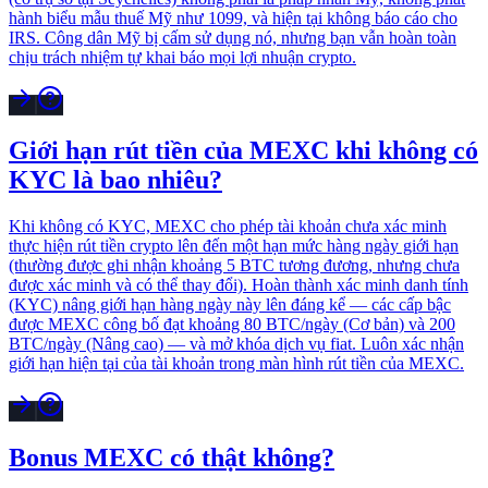
hành biểu mẫu thuế Mỹ như 1099, và hiện tại không báo cáo cho
IRS. Công dân Mỹ bị cấm sử dụng nó, nhưng bạn vẫn hoàn toàn
chịu trách nhiệm tự khai báo mọi lợi nhuận crypto.
Giới hạn rút tiền của MEXC khi không có
KYC là bao nhiêu?
Khi không có KYC, MEXC cho phép tài khoản chưa xác minh
thực hiện rút tiền crypto lên đến một hạn mức hàng ngày giới hạn
(thường được ghi nhận khoảng 5 BTC tương đương, nhưng chưa
được xác minh và có thể thay đổi). Hoàn thành xác minh danh tính
(KYC) nâng giới hạn hàng ngày này lên đáng kể — các cấp bậc
được MEXC công bố đạt khoảng 80 BTC/ngày (Cơ bản) và 200
BTC/ngày (Nâng cao) — và mở khóa dịch vụ fiat. Luôn xác nhận
giới hạn hiện tại của tài khoản trong màn hình rút tiền của MEXC.
Bonus MEXC có thật không?