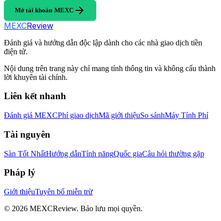
Mở tài khoản MEXC
MEXC
Review
Đánh giá và hướng dẫn độc lập dành cho các nhà giao dịch tiền
điện tử.
Nội dung trên trang này chỉ mang tính thông tin và không cấu thành
lời khuyên tài chính.
Liên kết nhanh
Đánh giá MEXC
Phí giao dịch
Mã giới thiệu
So sánh
Máy Tính Phí
Tài nguyên
Sàn Tốt Nhất
Hướng dẫn
Tính năng
Quốc gia
Câu hỏi thường gặp
Pháp lý
Giới thiệu
Tuyên bố miễn trừ
©
2026
MEXCReview
.
Bảo lưu mọi quyền.