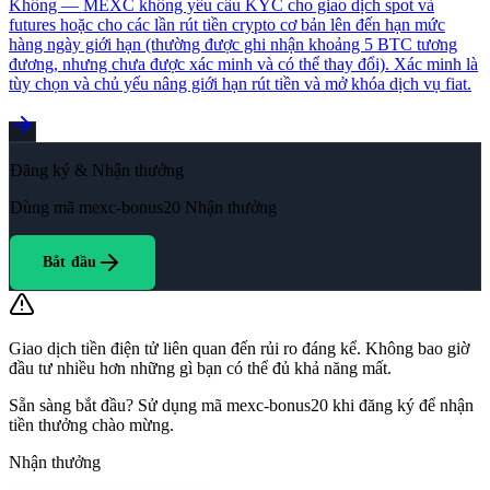
Không — MEXC không yêu cầu KYC cho giao dịch spot và
futures hoặc cho các lần rút tiền crypto cơ bản lên đến hạn mức
hàng ngày giới hạn (thường được ghi nhận khoảng 5 BTC tương
đương, nhưng chưa được xác minh và có thể thay đổi). Xác minh là
tùy chọn và chủ yếu nâng giới hạn rút tiền và mở khóa dịch vụ fiat.
Đăng ký & Nhận thưởng
Dùng mã
mexc-bonus20
Nhận thưởng
Bắt đầu
Giao dịch tiền điện tử liên quan đến rủi ro đáng kể. Không bao giờ
đầu tư nhiều hơn những gì bạn có thể đủ khả năng mất.
Sẵn sàng bắt đầu? Sử dụng mã mexc-bonus20 khi đăng ký để nhận
tiền thưởng chào mừng.
Nhận thưởng