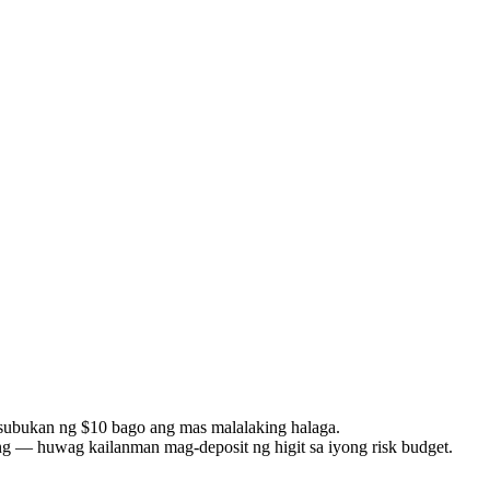
 subukan ng $10 bago ang mas malalaking halaga.
g — huwag kailanman mag-deposit ng higit sa iyong risk budget.