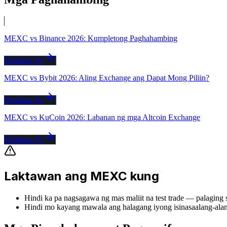
MEXC vs Binance 2026: Kumpletong Paghahambing
Magbasa Pa
MEXC vs Bybit 2026: Aling Exchange ang Dapat Mong Piliin?
Magbasa Pa
MEXC vs KuCoin 2026: Labanan ng mga Altcoin Exchange
Magbasa Pa
Laktawan ang MEXC kung
Hindi ka pa nagsagawa ng mas maliit na test trade — palaging
Hindi mo kayang mawala ang halagang iyong isinasaalang-alan