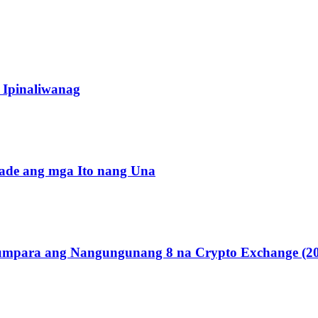
 Ipinaliwanag
ade ang mga Ito nang Una
umpara ang Nangungunang 8 na Crypto Exchange (2