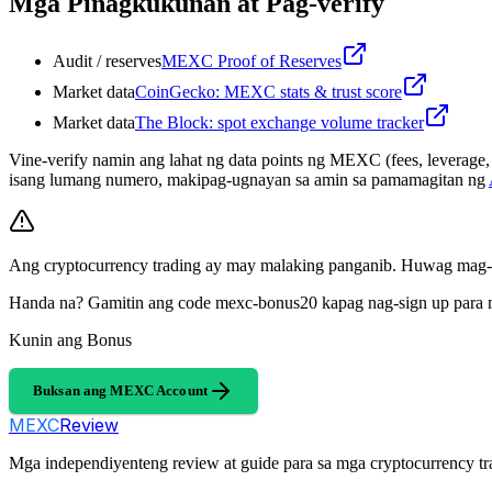
Mga Pinagkukunan at Pag-verify
Audit / reserves
MEXC Proof of Reserves
Market data
CoinGecko: MEXC stats & trust score
Market data
The Block: spot exchange volume tracker
Vine-verify namin ang lahat ng data points ng MEXC (fees, leverage
isang lumang numero, makipag-ugnayan sa amin sa pamamagitan ng
Ang cryptocurrency trading ay may malaking panganib. Huwag mag-i
Handa na? Gamitin ang code mexc-bonus20 kapag nag-sign up para
Kunin ang Bonus
Buksan ang MEXC Account
MEXC
Review
Mga independiyenteng review at guide para sa mga cryptocurrency tr