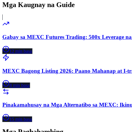
Mga Kaugnay na Guide
Gabay sa MEXC Futures Trading: 500x Leverage na
12
min basa
MEXC Bagong Listing 2026: Paano Mahanap at I-tr
8
min basa
Pinakamahusay na Mga Alternatibo sa MEXC: Ikin
15
min basa
Mga Paghahambing