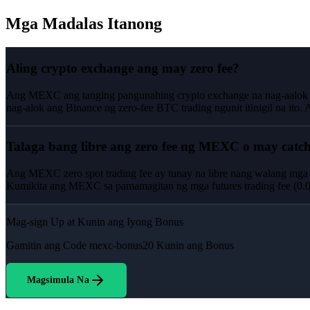
Mga Madalas Itanong
Aling crypto exchange ang may zero fee?
Ang MEXC ang tanging pangunahing crypto exchange na nag-aalok ng z
nag-alok ang Binance ng zero-fee BTC trading ngunit itinigil na ito
Talaga bang libre ang zero fee ng MEXC o may catc
Ang MEXC zero spot trading fee ay tunay na libre nang walang mga 
Kumikita ang MEXC sa pamamagitan ng mga futures trading fee (0.02%
Mag-sign Up at Kunin ang Iyong Bonus
Gamitin ang Code
mexc-bonus20
Kunin ang Bonus
Magsimula Na