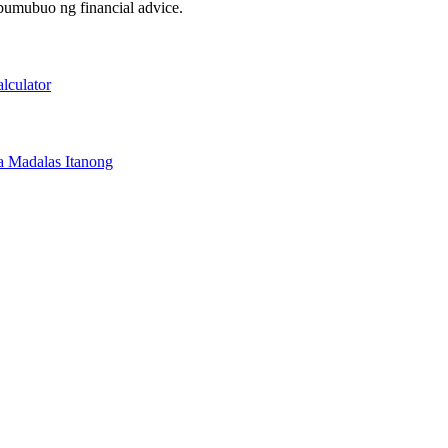
 bumubuo ng financial advice.
lculator
 Madalas Itanong