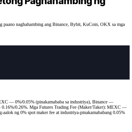
etong Paghahambing ng
kung paano naghahambing ang Binance, Bybit, KuCoin, OKX sa mga
MEXC — 0%/0.05% (pinakamababa sa industriya), Binance —
 0.16%/0.26%. Mga Futures Trading Fee (Maker/Taker): MEXC —
ok ng 0% spot maker fee at industriya-pinakamababang 0.05%