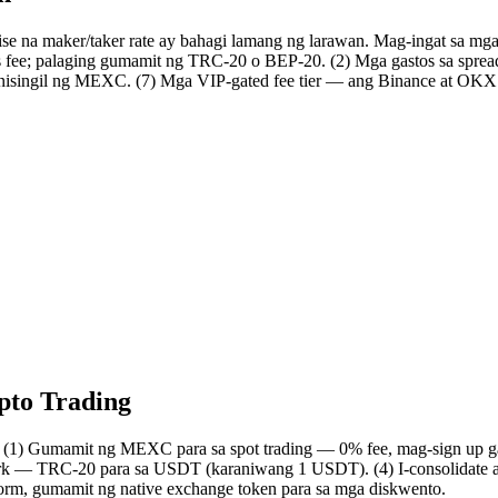
 na maker/taker rate ay bahagi lamang ng larawan. Mag-ingat sa mga
e; palaging gumamit ng TRC-20 o BEP-20. (2) Mga gastos sa spread. (
i sinisingil ng MEXC. (7) Mga VIP-gated fee tier — ang Binance at OK
pto Trading
: (1) Gumamit ng MEXC para sa spot trading — 0% fee, mag-sign up ga
rk — TRC-20 para sa USDT (karaniwang 1 USDT). (4) I-consolidate ang
tform, gumamit ng native exchange token para sa mga diskwento.