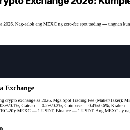
rypto Exchange 2026: Kumpl
 sa 2026. Nag-aalok ang MEXC ng zero-fee spot trading — tingnan 
sa Exchange
g crypto exchange sa 2026. Mga Spot Trading Fee (Maker/Taker): 
8%/0.1%, Gate.io — 0.2%/0.2%, Coinbase — 0.4%/0.6%, Kraken —
RC-20): MEXC — 1 USDT, Binance — 1 USDT. Ang MEXC ay nag-aal
n