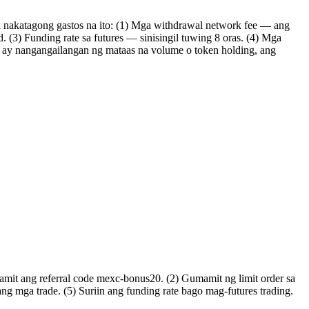
 nakatagong gastos na ito: (1) Mga withdrawal network fee — ang
3) Funding rate sa futures — sinisingil tuwing 8 oras. (4) Mga
X ay nangangailangan ng mataas na volume o token holding, ang
mit ang referral code mexc-bonus20. (2) Gumamit ng limit order sa
 mga trade. (5) Suriin ang funding rate bago mag-futures trading.