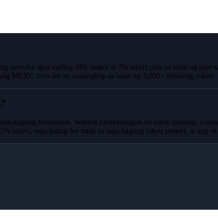
ero-fee spot trading (0% maker at 0% taker) para sa lahat ng user s
. Ang MEXC zero-fee ay naaangkop sa lahat ng 3,000+ listadong token.
h?
nakatagong kondisyon. Walang kinakailangan na token holding, walang
 taker), mga listing fee mula sa mga bagong token project, at ang e