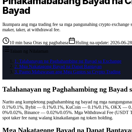
Pinakamababang Bayad na C
Bayad
Ikumpara ang mga trading fee sa mga pangunahing crypto exchange
maker, taker, at withdrawal fee.
10
min basa
Oras ng pagbabasa
Huling na-update
:
2026-06-28
Talaan ng Nilalaman
1
.
Talahanayan ng Paghahambing ng Bayad sa Exchange
2
.
Mga Nakatagong Bayad na Dapat Bantayan
3
.
Paano Mabawasan ang Mga Gastos sa Crypto Trading
Talahanayan ng Paghahambing ng Bayad 
Narito ang kumpletong paghahambing ng bayad ng mga nangungunan
0.1%/0.1%, Bybit — 0.1%/0.1%, KuCoin — 0.1%/0.1%, OKX — 0.0
0%/0.02%, Binance — 0.02%/0.05%. Mga Withdrawal Fee (USDT T
spot taker fee nang walang kinakailangan ng token holding.
Mga Nakatagong Bayad na Dapat Bantaya