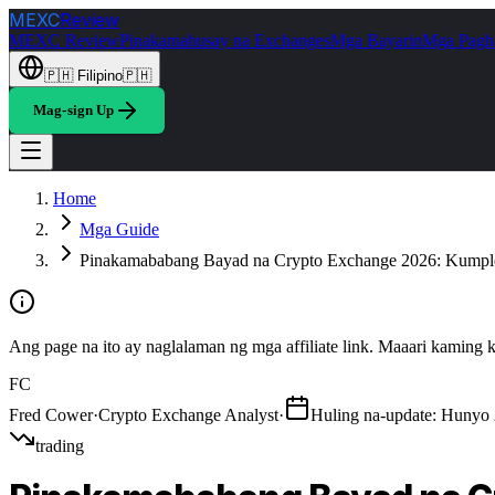
MEXC
Review
MEXC Review
Pinakamahusay na Exchanges
Mga Bayarin
Mga Pagh
🇵🇭
Filipino
🇵🇭
Mag-sign Up
Home
Mga Guide
Pinakamababang Bayad na Crypto Exchange 2026: Kumpl
Ang page na ito ay naglalaman ng mga affiliate link. Maaari kamin
FC
Fred Cower
·
Crypto Exchange Analyst
·
Huling na-update
:
Hunyo 
trading