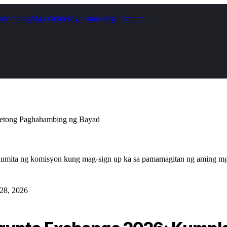
ahambing
Mga Guide
Mga Bansa
Mga Feature
etong Paghahambing ng Bayad
g kumita ng komisyon kung mag-sign up ka sa pamamagitan ng aming mga
28, 2026