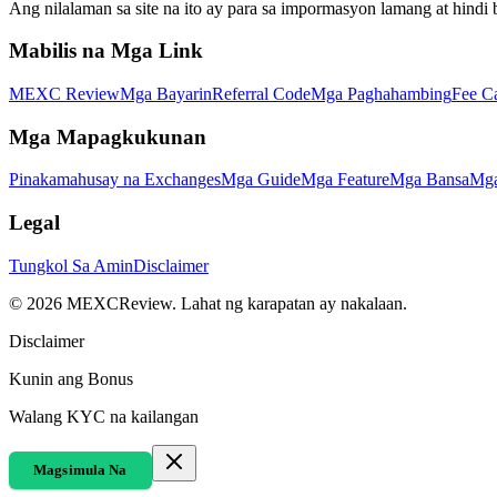
Ang nilalaman sa site na ito ay para sa impormasyon lamang at hindi
Mabilis na Mga Link
MEXC Review
Mga Bayarin
Referral Code
Mga Paghahambing
Fee Ca
Mga Mapagkukunan
Pinakamahusay na Exchanges
Mga Guide
Mga Feature
Mga Bansa
Mga
Legal
Tungkol Sa Amin
Disclaimer
©
2026
MEXCReview
.
Lahat ng karapatan ay nakalaan.
Disclaimer
Kunin ang Bonus
Walang KYC na kailangan
Magsimula Na