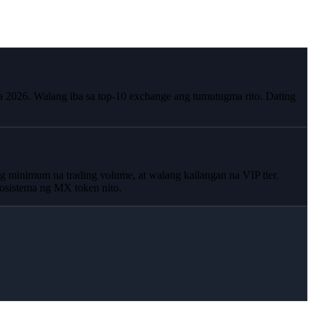
a 2026. Walang iba sa top-10 exchange ang tumutugma rito. Dating
 minimum na trading volume, at walang kailangan na VIP tier.
kosistema ng MX token nito.