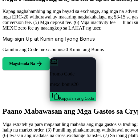
Kapag naghahambing ng mga bayad sa exchange, ang mga na-advertise
mga ERC-20 withdrawal ay maaaring nagkakahalaga ng $3-15 sa gas fe
conversion fee. (5) Mga deposit fee. (6) Mga inactivity fee — hind
MEXC zero fee ay naaangkop sa LAHAT ng user.
Mag-sign Up at Kunin ang Iyong Bonus
Gamitin ang Code
mexc-bonus20
Kunin ang Bonus
Magsimula Na
Promo Code
mexc-bonus20
Kopyahin ang Code
Paano Mabawasan ang Mga Gastos sa Cry
Mga estratehiya para mapanatiling mababa ang mga gastos sa trading
halip na market order. (3) Pumili ng pinakamurang withdrawal netwo
(6) Iwasan ang madalas na cross-exchange transfer. (7) Sa ibang pla