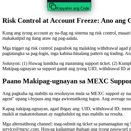
Kopyahin ang Code
Risk Control at Account Freeze: Ano ang
Kung ang iyong account ay na-flag ng sistema ng risk control, maaar
makakatipid ng ilang araw ng pag-aalala.
Mga trigger ng risk control: pagsubok ng malaking withdrawal agad
pagtatangka sa pag-login, mga kahina-hinalang pattern ng trading. 
Solusyon: (1) Huwag lumikha ng maraming support ticket. (2) Kump
Makipag-ugnayan sa support gamit ang iyong UID, withdrawal ID at 
Paano Makipag-ugnayan sa MEXC Suppor
Ang pagkuha ng mabilis na resolusyon mula sa MEXC support ay nangan
agent" upang i-bypass ang mga awtomatikong tugon. Ang average na 
Kapag nakipag-ugnayan, agad ibigay ang: UID, withdrawal ID, mensah
maikli at makatotohanan ay nagdudulot ng mas mabilis na resulta.
Mga alternatibong channel: mag-submit ng ticket sa pamamagitan ng
service@mexc.com. Huwag kailanman ibahagi ang iyong password 