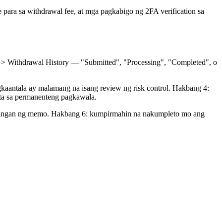
para sa withdrawal fee, at mga pagkabigo ng 2FA verification sa
s > Withdrawal History — "Submitted", "Processing", "Completed", o
kaantala ay malamang na isang review ng risk control. Hakbang 4:
ta sa permanenteng pagkawala.
angan ng memo. Hakbang 6: kumpirmahin na nakumpleto mo ang