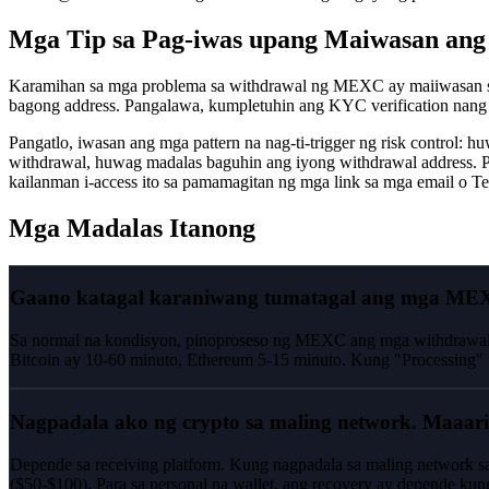
Mga Tip sa Pag-iwas upang Maiwasan ang
Karamihan sa mga problema sa withdrawal ng MEXC ay maiiwasan sa 
bagong address. Pangalawa, kumpletuhin ang KYC verification nang 
Pangatlo, iwasan ang mga pattern na nag-ti-trigger ng risk control
withdrawal, huwag madalas baguhin ang iyong withdrawal address. 
kailanman i-access ito sa pamamagitan ng mga link sa mga email o T
Mga Madalas Itanong
Gaano katagal karaniwang tumatagal ang mga ME
Sa normal na kondisyon, pinoproseso ng MEXC ang mga withdrawal s
Bitcoin ay 10-60 minuto, Ethereum 5-15 minuto. Kung "Processing" n
Nagpadala ako ng crypto sa maling network. Maaar
Depende sa receiving platform. Kung nagpadala sa maling network sa
($50-$100). Para sa personal na wallet, ang recovery ay depende ku