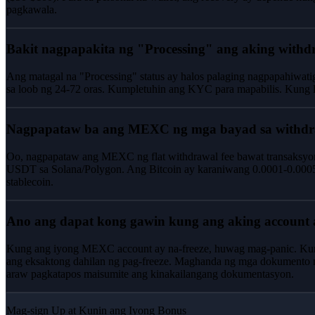
pagkawala.
Bakit nagpapakita ng "Processing" ang aking withd
Ang matagal na "Processing" status ay halos palaging nagpapahiwat
sa loob ng 24-72 oras. Kumpletuhin ang KYC para mapabilis. Kung l
Nagpapataw ba ang MEXC ng mga bayad sa withdr
Oo, nagpapataw ang MEXC ng flat withdrawal fee bawat transaksy
USDT sa Solana/Polygon. Ang Bitcoin ay karaniwang 0.0001-0.0005
stablecoin.
Ano ang dapat kong gawin kung ang aking account a
Kung ang iyong MEXC account ay na-freeze, huwag mag-panic. Kump
ang eksaktong dahilan ng pag-freeze. Maghanda ng mga dokumento ng
araw pagkatapos maisumite ang kinakailangang dokumentasyon.
Mag-sign Up at Kunin ang Iyong Bonus