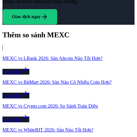
Dùng mã
mexc-bonus20
Nhận thưởng
Giao dịch ngay
Thêm so sánh MEXC
MEXC vs LBank 2026: Sàn Altcoin Nào Tốt Hơn?
Đọc thêm
MEXC vs BitMart 2026: Sàn Nào Có Nhiều Coin Hơn?
Đọc thêm
MEXC vs Crypto.com 2026: So Sánh Toàn Diện
Đọc thêm
MEXC vs WhiteBIT 2026: Sàn Nào Tốt Hơn?