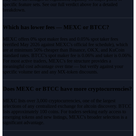
specific feature sets. See our full verdict above for a detailed
breakdown.
Which has lower fees — MEXC or BTCC?
MEXC offers 0% spot maker fees and 0.05% spot taker fees
(verified May 2026 against MEXC's official fee schedule), which
are at minimum 50% cheaper than Binance, OKX, and KuCoin
standard rates. BTCC's spot maker fee is 0.06% and taker is 0.06%.
For most active traders, MEXC's fee structure provides a
meaningful cost advantage over time — but verify against your
specific volume tier and any MX-token discounts.
Does MEXC or BTCC have more cryptocurrencies?
MEXC lists over 3,000 cryptocurrencies, one of the largest
selections of any centralized exchange for altcoin discovery. BTCC
lists approximately 100 coins. For traders seeking early access to
emerging tokens and new listings, MEXC's broader selection is a
significant advantage.