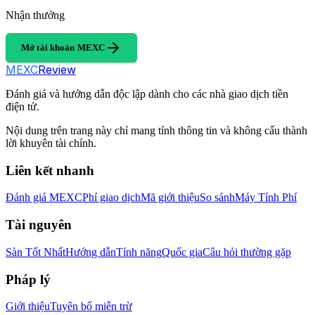
Nhận thưởng
Mở tài khoản MEXC
MEXC
Review
Đánh giá và hướng dẫn độc lập dành cho các nhà giao dịch tiền
điện tử.
Nội dung trên trang này chỉ mang tính thông tin và không cấu thành
lời khuyên tài chính.
Liên kết nhanh
Đánh giá MEXC
Phí giao dịch
Mã giới thiệu
So sánh
Máy Tính Phí
Tài nguyên
Sàn Tốt Nhất
Hướng dẫn
Tính năng
Quốc gia
Câu hỏi thường gặp
Pháp lý
Giới thiệu
Tuyên bố miễn trừ