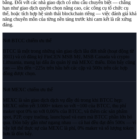
bằng. Đối với các nhà giao dịch có nhu cầu chuyên biệt — chẳng
hạn như giao dịch quyền chọn nâng cao, các công cụ tổ chức cụ
thể, hoặc tích hợp hệ sinh thái blockchain riêng — việc đánh giá khả
năng chuyên môn của từng nền tảng trước khi cam kết là rất xứng
đáng.
Nơi BTCC chiếm ưu thế
BTCC là một trong những sàn giao dịch lâu đời nhất (hoạt động từ
2011) và có đăng ký FinCEN MSB Mỹ, MSB Canada và crypto
Lithuania, mang lại dấu ấn quản lý mà MEXC thiếu. Đòn bẩy cũng
cao — lên đến ~225x trên hầu hết các cặp và 500x trên các hợp
đồng được chọn.
Nơi MEXC chiếm ưu thế
MEXC là sàn giao dịch dịch vụ đầy đủ trong khi BTCC hẹp:
MEXC niêm yết 3.000+ token so với ~100 của BTCC, thu phí
maker spot 0% so với 0,06% của BTCC, và thêm các sản phẩm
spot, P2P, copy trading, launchpad và earn mà BTCC phần lớn bỏ
qua. Đòn bẩy gần như ngang nhau — cả hai đều đạt đến 500x — vì
vậy lợi thế thực sự của MEXC là phí, 0% maker và số lượng token
hơn là đòn bẩy.