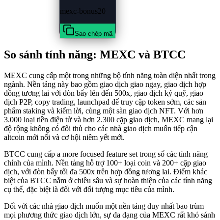
mexc-bonus20
Sao chép mã
So sánh tính năng: MEXC và BTCC
MEXC cung cấp một trong những bộ tính năng toàn diện nhất trong
ngành. Nền tảng này bao gồm giao dịch giao ngay, giao dịch hợp
đồng tương lai với đòn bẩy lên đến 500x, giao dịch ký quỹ, giao
dịch P2P, copy trading, launchpad để truy cập token sớm, các sản
phẩm staking và kiếm lời, cùng một sàn giao dịch NFT. Với hơn
3.000 loại tiền điện tử và hơn 2.300 cặp giao dịch, MEXC mang lại
độ rộng không có đối thủ cho các nhà giao dịch muốn tiếp cận
altcoin mới nổi và cơ hội niêm yết mới.
BTCC cung cấp a more focused feature set trong số các tính năng
chính của mình. Nền tảng hỗ trợ 100+ loại coin và 200+ cặp giao
dịch, với đòn bẩy tối đa 500x trên hợp đồng tương lai. Điểm khác
biệt của BTCC nằm ở chiều sâu và sự hoàn thiện của các tính năng
cụ thể, đặc biệt là đối với đối tượng mục tiêu của mình.
Đối với các nhà giao dịch muốn một nền tảng duy nhất bao trùm
mọi phương thức giao dịch lớn, sự đa dạng của MEXC rất khó sánh