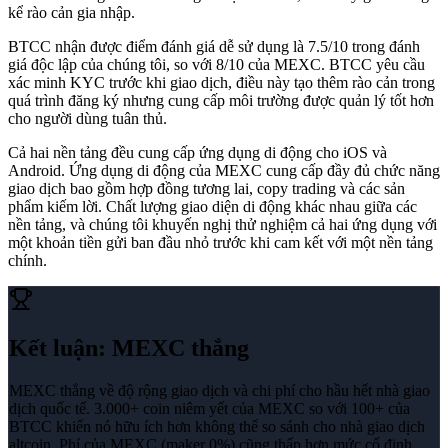
kể rào cản gia nhập.
BTCC nhận được điểm đánh giá dễ sử dụng là 7.5/10 trong đánh
giá độc lập của chúng tôi, so với 8/10 của MEXC.
BTCC yêu cầu
xác minh KYC trước khi giao dịch, điều này tạo thêm rào cản trong
quá trình đăng ký nhưng cung cấp môi trường được quản lý tốt hơn
cho người dùng tuân thủ.
Cả hai nền tảng đều cung cấp ứng dụng di động cho iOS và
Android. Ứng dụng di động của MEXC cung cấp đầy đủ chức năng
giao dịch bao gồm hợp đồng tương lai, copy trading và các sản
phẩm kiếm lời. Chất lượng giao diện di động khác nhau giữa các
nền tảng, và chúng tôi khuyến nghị thử nghiệm cả hai ứng dụng với
một khoản tiền gửi ban đầu nhỏ trước khi cam kết với một nền tảng
chính.
Kết luận
:
MEXC thắng
MEXC thắng về độ rộng giao dịch và chi phí cho hầu hết nhà giao
dịch quốc tế. 3.000+ coin niêm yết của MEXC so với 100+ của
BTCC khiến nó hữu ích hơn không thể so sánh cho nhà giao dịch
altcoin. Phí của MEXC (maker 0%) cũng thấp hơn mức cố định