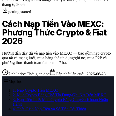
tháng 6, 2026
getting started
Cách Nạp Tiền Vào MEXC:
Phương Thức Crypto & Fiat
2026
Hướng dẫn đầy đủ về nạp tiền vào MEXC — bao gồm nạp crypto
qua tất cả mạng lưới, mua bằng thẻ tín dụng/ghi nợ, mua P2P và
phương thức thanh toán fiat bên thứ ba.
7
phút đọc
Thời gian đọc
Cập nhật lần cuối
:
2026-06-28
Mục lục
1
.
Nạp Crypto Trên MEXC
2
.
Mua Crypto Bằng Thẻ Tín Dụng/Ghi Nợ Trên MEXC
3
.
Nạp Tiền P2P: Mua Crypto Bằng Chuyển Khoản Ngân
Hàng
4
.
Thời Gian Nạp Tiền và Số Tiền Tối Thiểu