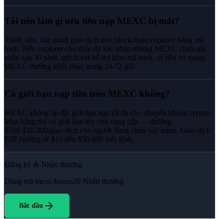
Tôi nên làm gì nếu tiền nạp MEXC bị mất?
Trước tiên, xác minh giao dịch trên blockchain explorer bằng mã
hash. Nếu explorer cho thấy đã xác nhận nhưng MEXC chưa ghi
nhận sau 30 phút, gửi ticket hỗ trợ kèm mã hash, số tiền và mạng.
MEXC thường khôi phục trong 24-72 giờ.
Có giới hạn nạp tiền trên MEXC không?
MEXC không áp đặt giới hạn nạp tối đa cho chuyển khoản crypto.
Mua bằng thẻ có giới hạn tùy nhà cung cấp — thường
$500-$10.000/giao dịch cho người dùng chưa xác minh. Giao dịch
P2P thường từ $10 đến $50.000 mỗi lệnh.
Đăng ký & Nhận thưởng
Dùng mã
mexc-bonus20
Nhận thưởng
Bắt đầu