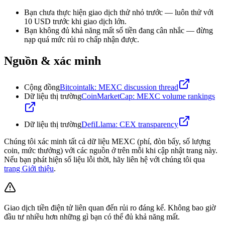
Bạn chưa thực hiện giao dịch thử nhỏ trước — luôn thử với
10 USD trước khi giao dịch lớn.
Bạn không đủ khả năng mất số tiền đang cân nhắc — đừng
nạp quá mức rủi ro chấp nhận được.
Nguồn & xác minh
Cộng đồng
Bitcointalk: MEXC discussion thread
Dữ liệu thị trường
CoinMarketCap: MEXC volume rankings
Dữ liệu thị trường
DefiLlama: CEX transparency
Chúng tôi xác minh tất cả dữ liệu MEXC (phí, đòn bẩy, số lượng
coin, mức thưởng) với các nguồn ở trên mỗi khi cập nhật trang này.
Nếu bạn phát hiện số liệu lỗi thời, hãy liên hệ với chúng tôi qua
trang Giới thiệu
.
Giao dịch tiền điện tử liên quan đến rủi ro đáng kể. Không bao giờ
đầu tư nhiều hơn những gì bạn có thể đủ khả năng mất.