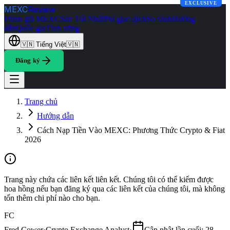
EXCLUSIVE
MEXC
Review
Đánh giá MEXC
Sàn Tốt Nhất
Phí giao dịch
So sánh
Hướng
dẫn
Quốc gia
Tính năng
🇻🇳
Tiếng Việt
🇻🇳
Đăng ký
Trang chủ
Hướng dẫn
Cách Nạp Tiền Vào MEXC: Phương Thức Crypto & Fiat
2026
Trang này chứa các liên kết liên kết. Chúng tôi có thể kiếm được
hoa hồng nếu bạn đăng ký qua các liên kết của chúng tôi, mà không
tốn thêm chi phí nào cho bạn.
FC
Fred Cower
·
Crypto Exchange Analyst
·
Cập nhật lần cuối
:
28