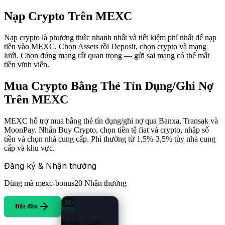
Nạp Crypto Trên MEXC
Nạp crypto là phương thức nhanh nhất và tiết kiệm phí nhất để nạp
tiền vào MEXC. Chọn Assets rồi Deposit, chọn crypto và mạng
lưới. Chọn đúng mạng rất quan trọng — gửi sai mạng có thể mất
tiền vĩnh viễn.
Mua Crypto Bằng Thẻ Tín Dụng/Ghi Nợ
Trên MEXC
MEXC hỗ trợ mua bằng thẻ tín dụng/ghi nợ qua Banxa, Transak và
MoonPay. Nhấn Buy Crypto, chọn tiền tệ fiat và crypto, nhập số
tiền và chọn nhà cung cấp. Phí thường từ 1,5%-3,5% tùy nhà cung
cấp và khu vực.
Đăng ký & Nhận thưởng
Dùng mã
mexc-bonus20
Nhận thưởng
Bắt đầu
Promo Code