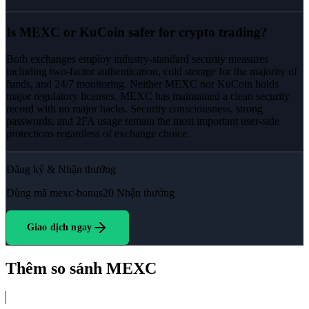
Is MEXC or KuCoin safer for crypto trading?
Both exchanges employ industry-standard security measures
including two-factor authentication, cold storage for the majority of
funds, and 24/7 monitoring. Neither MEXC nor KuCoin holds
major regulatory licenses. MEXC has maintained a clean security
record with no major hacks. Security consciousness, strong
passwords, and 2FA usage remain the most important user-side
protections regardless of exchange choice.
Đăng ký & Nhận thưởng
Dùng mã
mexc-bonus20
Nhận thưởng
Giao dịch ngay
Thêm so sánh MEXC