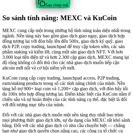
Sao chép mã
So sánh tính năng: MEXC và KuCoin
MEXC cung cấp một trong những bộ tính năng toàn diện nhất trong
ngành. Nền tảng này bao gồm giao dịch giao ngay, giao dịch hợp
đồng tương lai với đòn bẩy lên đến 500x, giao dịch ký quỹ, giao
dịch P2P, copy trading, launchpad để truy cập token sớm, các sản
phẩm staking và kiếm lời, cùng một sàn giao dịch NFT. Với hơn
3.000 loại tiền điện tử và hơn 2.300 cặp giao dịch, MEXC mang lại
độ rộng không có đối thủ cho các nhà giao dịch muốn tiếp cận
altcoin mới nổi và cơ hội niêm yết mới.
KuCoin cung cấp copy trading, launchpad access, P2P trading,
earn/staking products trong số các tính năng chính của mình. Nền
tảng hỗ trợ 900+ loại coin và 1,200+ cặp giao dịch, với đòn bẩy tối
đa 100x trên hợp đồng tương lai. Điểm khác biệt của KuCoin nằm ở
chiều sâu và sự hoàn thiện của các tính năng cụ thể, đặc biệt là đối
với đối tượng mục tiêu của mình.
Đối với các nhà giao dịch muốn một nền tảng duy nhất bao trùm
mọi phương thức giao dịch lớn, sự đa dạng của MEXC rất khó sánh
bằng. Đối với các nhà giao dịch có nhu cầu chuyên biệt — chẳng
hạn như giao dịch quyền chọn nâng cao, các công cụ tổ chức cụ