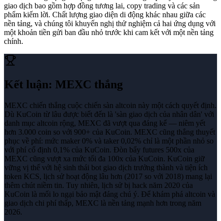
giao dịch bao gồm hợp đồng tương lai, copy trading và các sản
phẩm kiếm lời. Chất lượng giao diện di động khác nhau giữa các
nền tảng, và chúng tôi khuyến nghị thử nghiệm cả hai ứng dụng với
một khoản tiền gửi ban đầu nhỏ trước khi cam kết với một nền tảng
chính.
Kết luận
:
MEXC thắng
MEXC chiến thắng cuộc chiến sàn altcoin này một cách quyết định.
Dù KuCoin từ lâu được biết đến là 'sàn giao dịch của nhân dân' với
danh mục altcoin rộng, MEXC đã vượt qua đáng kể — niêm yết
hơn 3.000 coin so với 900+ của KuCoin. MEXC cũng thắng thuyết
phục về phí: mức maker 0% và taker 0,02% chỉ là một phần nhỏ so
với phí cố định 0,1% của KuCoin. Đòn bẩy futures 500x của
MEXC cũng vượt xa mức tối đa 100x của KuCoin. KuCoin giữ
vững vị thế với hệ sinh thái bot giao dịch trưởng thành và tiện ích
token KCS, lịch sử hoạt động lâu hơn (2017 so với 2018) mang lại
thêm chút niềm tin. Tuy nhiên, lịch sử bị hack năm 2020 của
KuCoin là mối lo ngại bảo mật đáng chú ý. Để khám phá altcoin và
giao dịch chi phí thấp, MEXC là nền tảng mạnh hơn trong năm
2026.