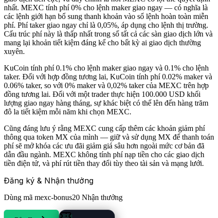
nhất. MEXC tính phí 0% cho lệnh maker giao ngay — có nghĩa là
các lệnh giới hạn bổ sung thanh khoản vào sổ lệnh hoàn toàn miễn
phí. Phí taker giao ngay chỉ là 0,05%, áp dụng cho lệnh thị trường.
Cấu trúc phí này là thấp nhất trong số tất cả các sàn giao dịch lớn và
mang lại khoản tiết kiệm đáng kể cho bất kỳ ai giao dịch thường
xuyên.
KuCoin tính phí 0.1% cho lệnh maker giao ngay và 0.1% cho lệnh
taker. Đối với hợp đồng tương lai, KuCoin tính phí 0.02% maker và
0.06% taker, so với 0% maker và 0,02% taker của MEXC trên hợp
đồng tương lai. Đối với một trader thực hiện 100.000 USD khối
lượng giao ngay hàng tháng, sự khác biệt có thể lên đến hàng trăm
đô la tiết kiệm mỗi năm khi chọn MEXC.
Cũng đáng lưu ý rằng MEXC cung cấp thêm các khoản giảm phí
thông qua token MX của mình — giữ và sử dụng MX để thanh toán
phí sẽ mở khóa các ưu đãi giảm giá sâu hơn ngoài mức cơ bản đã
dẫn đầu ngành. MEXC không tính phí nạp tiền cho các giao dịch
tiền điện tử, và phí rút tiền thay đổi tùy theo tài sản và mạng lưới.
Đăng ký & Nhận thưởng
Dùng mã
mexc-bonus20
Nhận thưởng