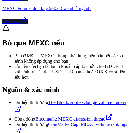
MEXC Futures đòn bẩy 500x: Cao nhất ngành
Đọc thêm
Bỏ qua MEXC nếu
Bạn ở Mỹ — MEXC không khả dụng, nên hầu hết các so
sánh không áp dụng cho bạn.
Ưu tiên của bạn là thanh khoản cấp tổ chức cho BTC/ETH
với lệnh trên 1 triệu USD.
—
Binance hoặc OKX có sổ lệnh
sâu hơn
Nguồn & xác minh
Dữ liệu thị trường
The Block: spot exchange volume tracker
Cộng đồng
Bitcointalk: MEXC discussion thread
Dữ liệu thị trường
CoinMarketCap: MEXC volume rankings