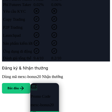
Phí Futures Taker
0.02%
0.06%
Yêu cầu KYC
Copy Trading
P2P Trading
Launchpad
Sản phẩm kiếm lời
Ứng dụng di động
Đánh giá tổng thể
9.4/10
8.2/10
Đăng ký & Nhận thưởng
Dùng mã
mexc-bonus20
Nhận thưởng
Bắt đầu
Promo Code
mexc-bonus20