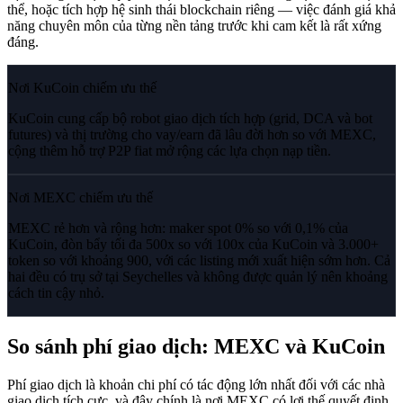
thể, hoặc tích hợp hệ sinh thái blockchain riêng — việc đánh giá khả
năng chuyên môn của từng nền tảng trước khi cam kết là rất xứng
đáng.
Nơi KuCoin chiếm ưu thế
KuCoin cung cấp bộ robot giao dịch tích hợp (grid, DCA và bot
futures) và thị trường cho vay/earn đã lâu đời hơn so với MEXC,
cộng thêm hỗ trợ P2P fiat mở rộng các lựa chọn nạp tiền.
Nơi MEXC chiếm ưu thế
MEXC rẻ hơn và rộng hơn: maker spot 0% so với 0,1% của
KuCoin, đòn bẩy tối đa 500x so với 100x của KuCoin và 3.000+
token so với khoảng 900, với các listing mới xuất hiện sớm hơn. Cả
hai đều có trụ sở tại Seychelles và không được quản lý nên khoảng
cách tin cậy nhỏ.
So sánh phí giao dịch: MEXC và KuCoin
Phí giao dịch là khoản chi phí có tác động lớn nhất đối với các nhà
giao dịch tích cực, và đây chính là nơi MEXC có lợi thế quyết định