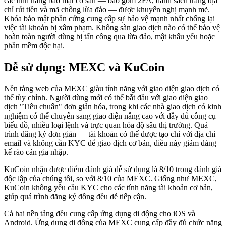
các tính năng bảo mật có sẵn — bao gồm 2FA, danh sách trắng địa
chỉ rút tiền và mã chống lừa đảo — được khuyến nghị mạnh mẽ.
Khóa bảo mật phần cứng cung cấp sự bảo vệ mạnh nhất chống lại
việc tài khoản bị xâm phạm. Không sàn giao dịch nào có thể bảo vệ
hoàn toàn người dùng bị tấn công qua lừa đảo, mật khẩu yếu hoặc
phần mềm độc hại.
Dễ sử dụng: MEXC và KuCoin
Nền tảng web của MEXC giàu tính năng với giao diện giao dịch có
thể tùy chỉnh. Người dùng mới có thể bắt đầu với giao diện giao
dịch "Tiêu chuẩn" đơn giản hóa, trong khi các nhà giao dịch có kinh
nghiệm có thể chuyển sang giao diện nâng cao với đầy đủ công cụ
biểu đồ, nhiều loại lệnh và trực quan hóa độ sâu thị trường. Quá
trình đăng ký đơn giản — tài khoản có thể được tạo chỉ với địa chỉ
email và không cần KYC để giao dịch cơ bản, điều này giảm đáng
kể rào cản gia nhập.
KuCoin nhận được điểm đánh giá dễ sử dụng là 8/10 trong đánh giá
độc lập của chúng tôi, so với 8/10 của MEXC.
Giống như MEXC,
KuCoin không yêu cầu KYC cho các tính năng tài khoản cơ bản,
giúp quá trình đăng ký đồng đều dễ tiếp cận.
Cả hai nền tảng đều cung cấp ứng dụng di động cho iOS và
Android. Ứng dụng di động của MEXC cung cấp đầy đủ chức năng