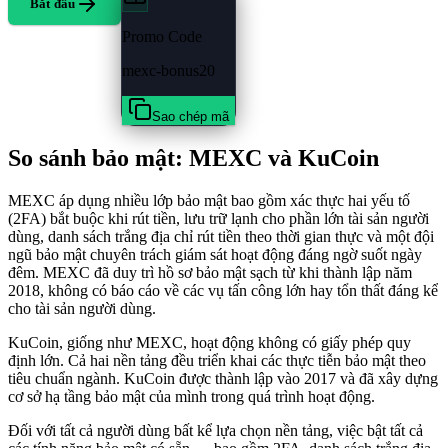
Bắt đầu
Promo Code
mexc-bonus20
Sao chép mã
So sánh bảo mật: MEXC và KuCoin
MEXC áp dụng nhiều lớp bảo mật bao gồm xác thực hai yếu tố
(2FA) bắt buộc khi rút tiền, lưu trữ lạnh cho phần lớn tài sản người
dùng, danh sách trắng địa chỉ rút tiền theo thời gian thực và một đội
ngũ bảo mật chuyên trách giám sát hoạt động đáng ngờ suốt ngày
đêm. MEXC đã duy trì hồ sơ bảo mật sạch từ khi thành lập năm
2018, không có báo cáo về các vụ tấn công lớn hay tổn thất đáng kể
cho tài sản người dùng.
KuCoin, giống như MEXC, hoạt động không có giấy phép quy
định lớn. Cả hai nền tảng đều triển khai các thực tiễn bảo mật theo
tiêu chuẩn ngành. KuCoin được thành lập vào 2017 và đã xây dựng
cơ sở hạ tầng bảo mật của mình trong quá trình hoạt động.
Đối với tất cả người dùng bất kể lựa chọn nền tảng, việc bật tất cả