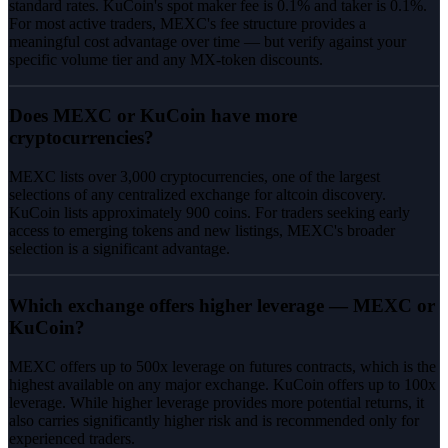
standard rates. KuCoin's spot maker fee is 0.1% and taker is 0.1%.
For most active traders, MEXC's fee structure provides a
meaningful cost advantage over time — but verify against your
specific volume tier and any MX-token discounts.
Does MEXC or KuCoin have more
cryptocurrencies?
MEXC lists over 3,000 cryptocurrencies, one of the largest
selections of any centralized exchange for altcoin discovery.
KuCoin lists approximately 900 coins. For traders seeking early
access to emerging tokens and new listings, MEXC's broader
selection is a significant advantage.
Which exchange offers higher leverage — MEXC or
KuCoin?
MEXC offers up to 500x leverage on futures contracts, which is the
highest available on any major exchange. KuCoin offers up to 100x
leverage. While higher leverage provides more potential returns, it
also carries significantly higher risk and is recommended only for
experienced traders.