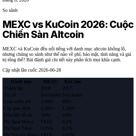
So sánh
MEXC vs KuCoin 2026: Cuộc
Chiến Sàn Altcoin
MEXC và KuCoin đều nổi tiếng với danh mục altcoin khổng lồ,
nhưng chúng so sánh như thế nào về phí, bảo mật, tính năng và giá
trị tổng thể? Bài đánh giá chi tiết này phân tích mọi khía cạnh.
Cập nhật lần cuối
:
2026-06-28
Danh mục
MEXC
KuCoin
Thành lập
2018
2017
Trụ sở
Seychelles
Seychelles
Coin niêm yết
3,000+
900+
Cặp giao dịch
2,300+
1,200+
Đòn bẩy tối đa
500x
100x
Phí Spot Maker
FREE
0.1%
Phí Spot Taker
0.05%
0.1%
Phí Futures Maker
FREE
0.02%