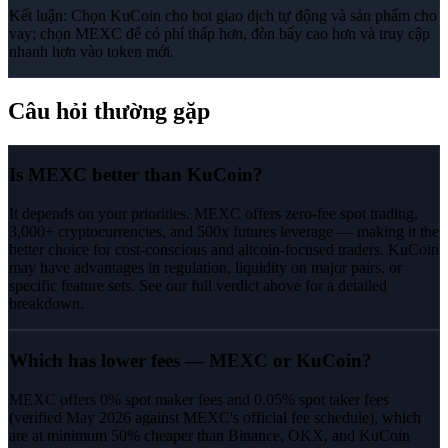
Kết luận:
Chọn KuCoin cho bot giao dịch tự động và sản phẩm cho
vay; chọn MEXC để có phí thấp hơn, đòn bẩy cao hơn và truy cập
nhanh hơn vào token mới.
Câu hỏi thường gặp
Is MEXC better than KuCoin?
It depends on your priorities. MEXC offers zero-fee spot trading,
3,000+ cryptocurrencies, and 500x futures leverage — making it the
better choice for cost-conscious and altcoin-focused traders. KuCoin
may have advantages in regulation, liquidity on major pairs, or
specific feature sets. See our full verdict above for a detailed
breakdown.
Which has lower fees — MEXC or KuCoin?
MEXC offers 0% spot maker fees and 0.05% spot taker fees
(verified May 2026 against MEXC's official fee schedule), which
are at minimum 50% cheaper than Binance, OKX, and KuCoin