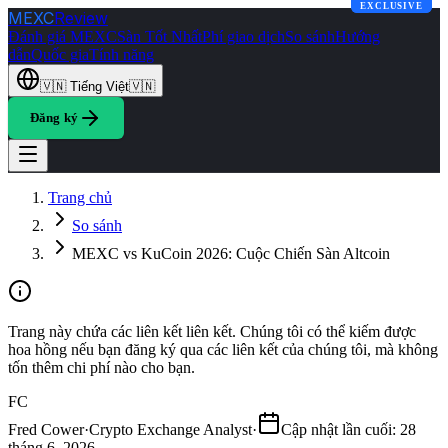
EXCLUSIVE
EXCLUSIVE
MEXC
Review
Đánh giá MEXC
Sàn Tốt Nhất
Phí giao dịch
So sánh
Hướng
dẫn
Quốc gia
Tính năng
🇻🇳
Tiếng Việt
🇻🇳
Đăng ký
Trang chủ
So sánh
MEXC vs KuCoin 2026: Cuộc Chiến Sàn Altcoin
Trang này chứa các liên kết liên kết. Chúng tôi có thể kiếm được
hoa hồng nếu bạn đăng ký qua các liên kết của chúng tôi, mà không
tốn thêm chi phí nào cho bạn.
FC
Fred Cower
·
Crypto Exchange Analyst
·
Cập nhật lần cuối
:
28
tháng 6, 2026